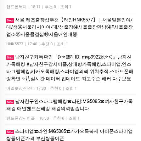
핸드폰복제
|
18:11
|
추천 0
|
조회 1
서울 레즈출장샵추천【라인HNK5577】ㅣ서울일본인여/
New
대/생⑭서울러시아여/대/생출장⑭서울출장만남⑭#서울출장
업소⑭서울콜걸샵⑭서울애인대행
HNK5577
|
17:40
|
추천 0
|
조회 1
남자친구카톡확인『▷⭐텔레ID: mvp9922kt⭐◁』남자친
New
카톡해킹 #남자친구감시어플,상대방카톡해킹,스파이앱,인스
타그램해킹,카카오톡해킹,스파이앱의뢰.위치추적.스마트폰해
킹확인 ✨⎝⎝실시간 데이터 업데이트 최고수준 해커 다수보요
비밀보장-안전
|
17:30
|
추천 0
|
조회 1
남자친구인스타그램해킹☎라인:MG5085☎여자친구카톡
New
해킹 애인핸드폰해킹 해킹의뢰받습니다
핸드폰감시어플
|
16:38
|
추천 0
|
조회 1
스파이앱☎️라인:MG5085☎️카카오톡복제 아이폰스파이앱
New
쌍둥이폰가격 부산쌍둥이폰