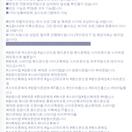
■폰번호 연동계정작업으로 상대방의 일상을 확인할수 있습니다.
■모든 기능은 PC랑폰 모두 가능합니다.
■기타/상황에맞춰 감시프로그램제작 가능
❌언제 막힐지모르는 유사 프로그램 및 복제폰 사기에 조심하시길 바랍니다
❌요즘시대에 카톡도못보는 그런 문자만 볼수있는 싸구려 프로그램에 현혹되지 마시
길 바랍니다
❌기타 비밀스런 상담은 협의후 진행해드립니다 (무리한요구 및 해킹의뢰는 받지않
습니다)
████████████████████████████████████
#쌍둥이폰 #스파이앱 #실시간도청 핸드폰도청 핸드폰해킹 스마트폰도청 스마트폰
해킹등으로 불륜잡기.
#복제폰 스파이앱 핸드폰도청 카카오톡해킹 스마트폰도청 위추적등으로 배우자의
외도감시하기.
#스파이앱 #쌍둥이폰 복제폰 스파이앱팝니다 쌍둥이폰팝니다 복제폰팝니다
#쌍둥이폰판매 #스파이앱판매 복제폰판매
#카카오톡해킹 #위치추적 #실시간위치추적 #핸드폰도청 #핸드폰해킹#스마트폰도
청
#스마트폰복제 #쌍둥이폰판매 #IT흥신소 #인터넷흥신소 #온라인흥신소 #모바일흥
신소
#쌍둥이폰 #복제폰 #휴대폰복제 #복사폰 #스파이앱#용산복제폰 #it흥신소
#좀비폰.복사폰.휴대폰해킹.통화내역조회.카카오톡내역조회.핸드폰도청
복제폰.쌍둥이폰.도청어플.카카오톡해킹.스마트폰해킹.용산복제폰.스파이앱
복제폰.쌍둥이폰.핸드폰도청 카톡해킹.IT흥신소.
핸드폰해킹.용산쌍둥이폰.스파이앱.위치추적어플
#스파이앱 #복제폰판매 #쌍둥이폰팝니다
#카톡해킹 #카톡복구 #카카오톡복구
#카카오톡해킹 #위치추적 #실시간위치추적 #핸드폰도청 #핸드폰해킹