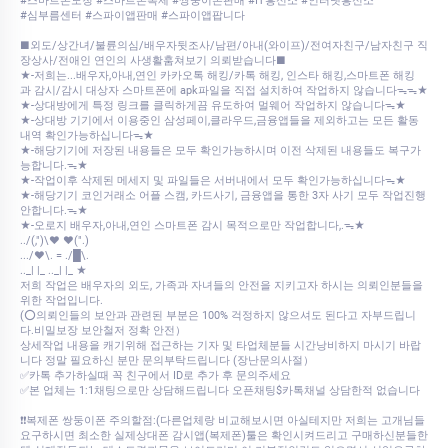
#스마트폰도청 #스마트폰복제 #쌍둥이폰판매 #IT흥신소 #인터넷흥신소
#심부름센터 #스파이앱판매 #스파이앱팝니다
■외도/상간녀/불륜의심/배우자뒷조사/남편/아내(와이프)/전여자친구/남자친구 직
장상사/전애인 연인의 사생활훔쳐보기 의뢰받습니다■
★-저희는...배우자,아내,연인 카카오톡 해킹/카톡 해킹, 인스타 해킹,스마트폰 해킹
과 감시/감시 대상자 스마트폰에 apk파일을 직접 설치하여 작업하지 않습니다ᯓᯓ★
★-상대방에게 특정 링크를 클릭하게끔 유도하여 멀웨어 작업하지 않습니다ᯓ★
★-상대방 기기에서 이용중인 삼성페이,클라우드,금융앱들을 제외하고는 모든 활동
내역 확인가능하십니다ᯓ★
★-해당기기에 저장된 내용들은 모두 확인가능하시며 이전 삭제된 내용들도 복구가
능합니다.ᯓ★
★-작업이후 삭제된 메세지 및 파일들은 서버내에서 모두 확인가능하십니다ᯓ★
★-해당기기 코인거래소 어플 스캠, 카드사기, 금융앱을 통한 3자 사기 모두 작업진행
안합니다.ᯓ★
★-오로지 배우자,아내,연인 스마트폰 감시 목적으로만 작업합니다,.ᯓ★
../(,")\♥ ♥(".)
.../♥\. = ./█\.
.._| |_ .._| |_ ★
저희 작업은 배우자의 외도, 가족과 자녀들의 안전을 지키고자 하시는 의뢰인분들을
위한 작업입니다.
(⭕의뢰인들의 보안과 관련된 부분은 100% 걱정하지 않으셔도 된다고 자부드립니
다.비밀보장 보안철저 정확 안전）
상세작업 내용을 캐기위해 접근하는 기자 및 타업체분들 시간낭비하지 마시기 바랍
니다 정말 필요하신 분만 문의부탁드립니다 (장난문의사절）
✅카톡 추가하실때 꼭 친구에서 ID로 추가 후 문의주세요
✅본 업체는 1:1채팅으로만 상담해드립니다 오픈채팅$카톡채널 상담한적 없습니다
❗❗복제폰 쌍둥이폰 주의할점:(다른업체랑 비교해보시면 아실테지만 저희는 고개님들
요구하시면 최소한 실제상대폰 감시앱(복제폰)툴은 확인시켜드리고 구매하신분들한