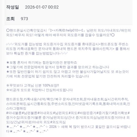
작성일
2026-01-07 00:02
조회
973
⭕핸드폰실시간확인및감시『▷⭐카톡ID:help010⭐◁』남편의 외도/아내외도/애인의
외도! 배우자 외도! 어떻게 해야 배우자의 외도증거를 잡을수 있을까요?⭕
✅✅✅외도거를 잡는방법 외도증거수집 외도증거를 휴대폰감시<핸드폰도청 주변소
리도청 카톡내용확인 문자내역 통화내역 핸드폰 위치추적 몰래사진찍기> 를 통해서
보다 확실한 증거를 잡는방법입니다✅✅✅
★보통 혼자서 하기에는 힘든일이란건 분명하죠
★그렇기에 전문업체에게 맡겨서 정확한 결과를 얻으려고 하는겁니다
★또한 일반인들이 하기 쉽지도 않고 어렵고 어떤 불상사가일어날지도 모 르는것이
기에 저희 전문업체 맡기면 안전하게 처리할수 있습니다
☆무엇보다 고객님 신분 100%보장!!
☆비공개 모드로 작업하니 안심하셔도됩니다
핸드폰도청,카톡내용/내역/확인/복구 문자내역조회,문자내용조회,실시간위치추적,
스마트폰해킹,실시간통화도청,주변소리도청,인터넷검색기록조회,통화내역서조회,인
스타그램해킹
#아내불륜#남편불륜#아내외도#남편외도#외도#바람핀증거#증거찾기#증거확보#
증거수집|외도증거|불륜 증거|남편외도|상간녀 증거|외도의심|남편외도증거|아내 외
도|상간남|위자료|아내의 외도#외도의심
★.｡.:*･ﾟ★.｡.:*･ﾟ★.｡.:*･ﾟ✨ 2026 ✨ 새해 복 많이 받으시고 꽃길만 걸으시길 바랍니
다★.｡.:*･ﾟ★.｡.:*･ﾟ★.｡.:*･ﾟ