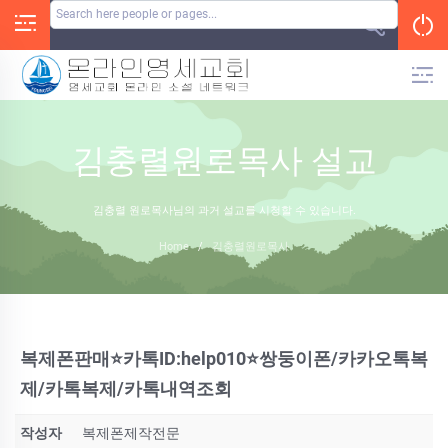
Skip
to
content
김충렬원로목사 설교
김충렬 원로목사님의 과거 설교를 시청할 수 있습니다.
Home
/
김충렬원로목사
복제폰판매⭐카톡ID:help010⭐쌍둥이폰/카카오톡복
제/카톡복제/카톡내역조회
작성자
복제폰제작전문