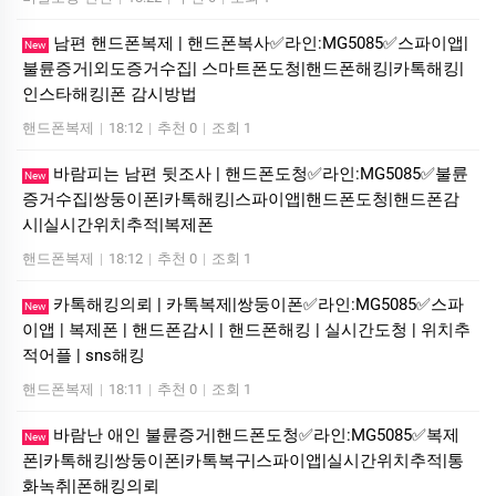
남편 핸드폰복제 | 핸드폰복사✅라인:MG5085✅스파이앱|
New
불륜증거|외도증거수집| 스마트폰도청|핸드폰해킹|카톡해킹|
인스타해킹|폰 감시방법
핸드폰복제
|
18:12
|
추천 0
|
조회 1
바람피는 남편 뒷조사 | 핸드폰도청✅라인:MG5085✅불륜
New
증거수집|쌍둥이폰|카톡해킹|스파이앱|핸드폰도청|핸드폰감
시|실시간위치추적|복제폰
핸드폰복제
|
18:12
|
추천 0
|
조회 1
카톡해킹의뢰 | 카톡복제|쌍둥이폰✅라인:MG5085✅스파
New
이앱 | 복제폰 | 핸드폰감시 | 핸드폰해킹 | 실시간도청 | 위치추
적어플 | sns해킹
핸드폰복제
|
18:11
|
추천 0
|
조회 1
바람난 애인 불륜증거|핸드폰도청✅라인:MG5085✅복제
New
폰|카톡해킹|쌍둥이폰|카톡복구|스파이앱|실시간위치추적|통
화녹취|폰해킹의뢰