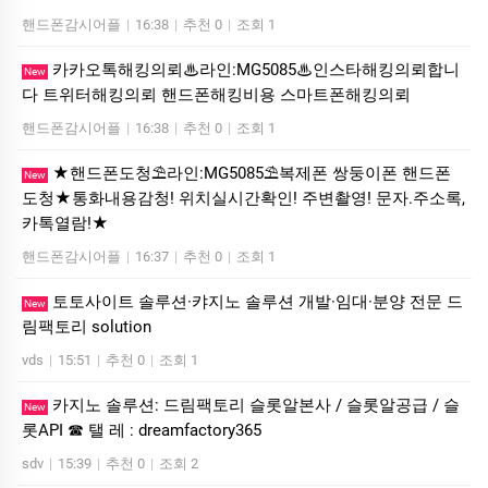
핸드폰감시어플
|
16:38
|
추천 0
|
조회 1
카카오톡해킹의뢰♨라인:MG5085♨인스타해킹의뢰합니
New
다 트위터해킹의뢰 핸드폰해킹비용 스마트폰해킹의뢰
핸드폰감시어플
|
16:38
|
추천 0
|
조회 1
★핸드폰도청⛱️라인:MG5085⛱️복제폰 쌍둥이폰 핸드폰
New
도청★통화내용감청! 위치실시간확인! 주변촬영! 문자.주소록,
카톡열람!★
핸드폰감시어플
|
16:37
|
추천 0
|
조회 1
토­토사이트 솔루션·캬지노 솔루션 개발·임대·분양 전문 드
New
림팩토리 solution
vds
|
15:51
|
추천 0
|
조회 1
카지노 솔루션: 드림팩토리 슬롯알본사 / 슬롯알공급 / 슬
New
롯API ☎ 탤 레 : dreamfactory365
sdv
|
15:39
|
추천 0
|
조회 2