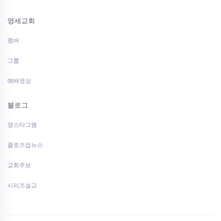
영세교회
멤버
그룹
예배영상
블로그
영스타그램
클로즈업뉴스
교회주보
시리즈설교