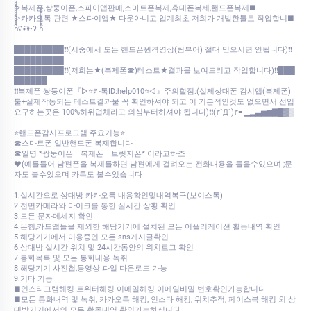
▷복제폰,쌍둥이폰,스파이앱판매,스마트폰복제,휴대폰복제,핸드폰복제■
▷카카오톡 관련 ★스파이앱★ 다운아니고 업계최초 저희가 개발한툴로 작업합니■
ก็็็็็็็็็็็็็ʕ•͡ᴥ•ʔ ก้้้้้้้้้้้
█████████❗❗(시중에서 도는 핸드폰원격영상(팀뷰어) 절대 믿으시면 안됩니다)❗❗
█████████
█████████❗❗(저희는★(복제폰☎)테스트★결과물 보여드리고 작업합니다)❗❗███
██████
❗❗복제폰 쌍둥이폰『▷⭐카톡ID:help010⭐◁』주의할점:(실제상대폰 감시앱(복제폰)
툴+실제작동되는 테스트결과물 꼭 확인하셔야 되고 이 기본적인것도 없으면서 선입
요구하는곳은 100%허위업체라고 의심부터하셔야 됩니다)❗❗(۳˚Д˚)۳= ▁▂▃▅▆▇█▓▒
⭐핸드폰감시프로그램 주요기능⭐
☎스마트폰 일반핸드폰 복제합니다
☎일명 *쌍둥이폰ㆍ복제폰ㆍ브릿지폰* 이라고하죠
♥(예를들어 남편폰을 복제를하면 남편에게 걸려오는 전화내용을 들을수있으며 ;문
자도 볼수있으며 카톡도 볼수있습니다
1.실시간으로 상대방 카카오톡 내용확인및내역복구(보이스톡)
2.전면카메라와 마이크를 통한 실시간 상황 확인
3.모든 문자메세지 확인
4.은행,카드앱들을 제외한 해당기기에 설치된 모든 어플리케이션 활동내역 확인
5.해당기기에서 이용중인 모든 sns게시글확인
6.상대방 실시간 위치 및 24시간동안의 위치로그 확인
7.통화목록 및 모든 통화내용 녹취
8.해당기기 사진첩,동영상 파일 다운로드 가능
9.기타 기능
■인스타그램해킹 트위터해킹 이메일해킹 이메일비밀 번호확인가능합니다
■모든 통화내역 및 녹취, 카카오톡 해킹, 인스타 해킹, 위치추적, 페이스북 해킹 외 상
대방기기에서의 모든 활동내역 확인가능하십니다.