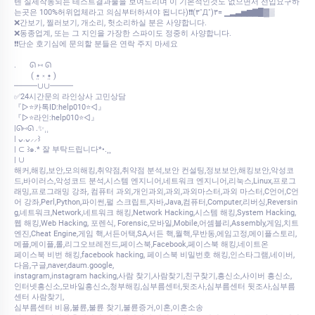
텐 실제작동되는 테스트결과물을 보여드리며 이 기본적인것도 없으면서 선입요구하
는곳은 100%허위업체라고 의심부터하셔야 됩니다)❗❗(۳˚Д˚)۳= ▁▂▃▅▆▇█▓▒
❌간보기, 찔러보기, 개소리, 헛소리하실 분은 사양합니다.
❌동종업계, 또는 그 지인을 가장한 스파이도 정중히 사양합니다.
❗❗단순 호기심에 문의할 분들은 연락 주지 마세요
.⠀⠀ ᘏ ⑅ ᘏ
⠀⠀⠀( •̤ ༝ •̤ )
━━━∪∪━━━
✅24시간문의 라인상사 고민상담
『▷⭐카톡ID:help010⭐◁』
『▷⭐라인:help010⭐◁』
|ᘏ⑅ᘏ .✨⸒⸒
| ᴗ͈.ᴗ͈⸝⸝꒱
| ⊂ ꒱๑.* 잘 부탁드립니다*•.¸¸
| ∪
해커,해킹,보안,모의해킹,취약점,취약점 분석,보안 컨설팅,정보보안,해킹보안,악성코
드,바이러스,악성코드 분석,시스템 엔지니어,네트워크 엔지니어,리눅스,Linux,프로그
래밍,프로그래밍 강좌, 컴퓨터 과외,개인과외,과외,과외마스터,과외 마스터,C언어,C언
어 강좌,Perl,Python,파이썬,펄 스크립트,자바,Java,컴퓨터,Computer,리버싱,Reversin
g,네트워크,Network,네트워크 해킹,Network Hacking,시스템 해킹,System Hacking,
웹 해킹,Web Hacking, 포렌식, Forensic,모바일,Mobile,어셈블리,Assembly,게임,치트
엔진,Cheat Engine,게임 핵,서든어택,SA,서든 핵,월핵,무반동,에임고정,메이플스토리,
메플,메이플,롤,리그오브레전드,페이스북,Facebook,페이스북 해킹,네이트온
페이스북 비번 해킹,facebook hacking, 페이스북 비밀번호 해킹,인스타그램,네이버,
다음,구글,naver,daum.google,
instagram,instagram hacking,사람 찾기,사람찾기,친구찾기,흥신소,사이버 흥신소,
인터넷흥신소,모바일흥신소,청부해킹,심부름센터,뒷조사,심부름센터 뒷조사,심부름
센터 사람찾기,
심부름센터 비용,불륜,불륜 찾기,불륜증거,이혼,이혼소송