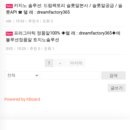
카지노 솔루션: 드림팩토리 슬롯알본사 / 슬롯알공급 / 슬
New
롯API ☎ 탤 레 : dreamfactory365
vds
|
15:32
|
추천 0
|
조회 2
프라그마틱 정품알100% ◈텔 래 : dreamfactory365◈에
New
볼루션정품알 토지노솔루션
SVD
|
15:29
|
추천 0
|
조회 1
1
»
마지막
검색
글쓰기
Powered by KBoard