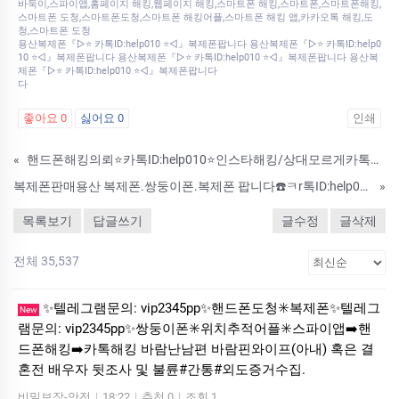
바둑이,스파이앱,홈페이지 해킹,웹페이지 해킹,스마트폰 해킹,스마트폰,스마트폰해킹,
스마트폰 도청,스마트폰도청,스마트폰 해킹어플,스마트폰 해킹 앱,카카오톡 해킹,도
청,스마트폰 도청
용산복제폰『▷⭐ 카톡ID:help010 ⭐◁』복제폰팝니다 용산복제폰『▷⭐ 카톡ID:help0
10 ⭐◁』복제폰팝니다 용산복제폰『▷⭐ 카톡ID:help010 ⭐◁』복제폰팝니다 용산복
제폰『▷⭐ 카톡ID:help010 ⭐◁』복제폰팝니다
다
좋아요
0
싫어요
0
인쇄
«
핸드폰해킹의뢰⭐카톡ID:help010⭐인스타해킹/상대모르게카톡확인/핸드폰스파이앱판매
복제폰판매용산 복제폰.쌍둥이폰.복제폰 팝니다☎️ㅋr톡ID:help010☎️배우자 외도 증거#복제폰#통화 도청 앱#실시간 위치 추적#흥신소
»
목록보기
답글쓰기
글수정
글삭제
전체 35,537
✨텔레그램문의: vip2345pp✨핸드폰도청✳️복제폰✨텔레그
New
램문의: vip2345pp✨쌍둥이폰✳️위치추적어플✳️스파이앱➡️핸
드폰해킹➡️카톡해킹 바람난남편 바람핀와이프(아내) 혹은 결
혼전 배우자 뒷조사 및 불륜#간통#외도증거수집.
비밀보장-안전
|
18:22
|
추천 0
|
조회 1