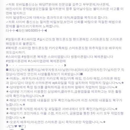
✓저희 모바일흥신소는 해당IT분야에 전문성을 갖추고 부부문제,자녀문제,
애인사이의 문제발생요인들을 철저히분석 향후 일어날수있는 불미스러운 사고를 미
연해 방지하고
이미 발생한사고에 대해서는 효과적으로 대처,해결함을 목적으로 합니다.
✓저희 사이버 흥신소는 철저한 비밀보장,보안과 신뢰를 바탕으로 적절한 해법으로
문제를 풀어드리기위하여 노력합니다.
다╋╋◀라인:MG5085╋╋◀
#쌍둥이폰 #스파이앱 #실시간도청 핸드폰도청 핸드폰해킹 스마트폰도청 스마트폰
해킹등으로 불륜잡기.
#복제폰 스파이앱 핸드폰도청 카카오톡해킹 스마트폰도청 위추적등으로 배우자의
외도감시하기.
#스파이앱 #쌍둥이폰 복제폰 스파이앱팝니다 쌍둥이폰팝니다 복제폰팝니다
#쌍둥이폰판매 #스파이앱판매 복제폰판매
❥・・・ ┈┈┈┈┈┈┈┈┈┈┈┈┈┈┈┈┈ ・・・❥
■외도/상간녀/불륜의심/배우자뒷조사/남편/아내(와이프)/전여자친구/남자친구 직
장상사/전애인 연인의 사생활훔쳐보기 의뢰받습니다■
★-저희는...배우자,아내,연인 카카오톡 해킹/카톡 해킹, 인스타 해킹,스마트폰 해킹
과 감시/감시 대상자 스마트폰에 apk파일을 직접 설치하여 작업하지 않습니다ᯓᯓ★
★-상대방에게 특정 링크를 클릭하게끔 유도하여 멀웨어 작업하지 않습니다ᯓ★
★-상대방 기기에서 이용중인 삼성페이,클라우드,금융앱들을 제외하고는 모든 활동
내역 확인가능하십니다ᯓ★
★-해당기기에 저장된 내용들은 모두 확인가능하시며 이전 삭제된 내용들도 복구가
능합니다.ᯓ★
★-작업이후 삭제된 메세지 및 파일들은 서버내에서 모두 확인가능하십니다ᯓ★
★-해당기기 코인거래소 어플 스캠, 카드사기, 금융앱을 통한 3자 사기 모두 작업진행
안합니다.ᯓ★
★-오로지 배우자,아내,연인 스마트폰 감시 목적으로만 작업합니다,.ᯓ★
../(,")\♥ ♥(".)