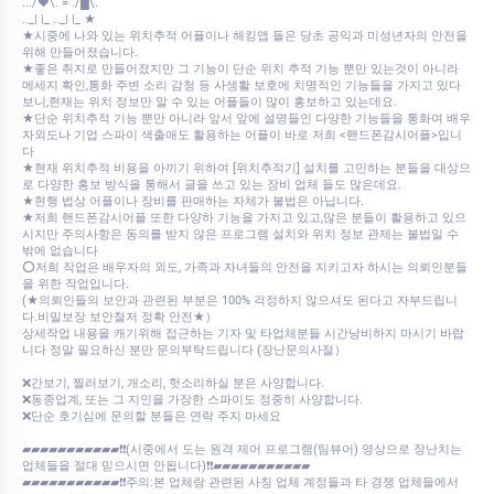
.../♥\. = ./█\.
.._| |_ .._| |_ ★
★시중에 나와 있는 위치추적 어플이나 해킹앱 들은 당초 공익과 미성년자의 안전을
위해 만들어졌습니다.
★좋은 취지로 만들어졌지만 그 기능이 단순 위치 추적 기능 뿐만 있는것이 아니라
메세지 확인,통화 주변 소리 감청 등 사생활 보호에 치명적인 기능들을 가지고 있다
보니,현재는 위치 정보만 알 수 있는 어플들이 많이 홍보하고 있는데요.
★단순 위치추적 기능 뿐만 아니라 앞서 앞에 설명들인 다양한 기능들을 통화여 배우
자외도나 기업 스파이 색출애도 활용하는 어플이 바로 저희 <핸드폰감시어플>입니
다
★현재 위치추적 비용을 아끼기 위하여 [위치추적기] 설치를 고민하는 분들을 대상으
로 다양한 홍보 방식을 통해서 글을 쓰고 있는 장비 업체 들도 많은데요.
★현행 법상 어플이나 장비를 판매하는 자체가 불법은 아닙니다.
★저희 핸드폰감시어플 또한 다양하 기능을 가지고 있고,많은 분들이 활용하고 있으
시지만 주의사항은 동의를 받지 않은 프로그램 설치와 위치 정보 관제는 불법일 수
밖에 없습니다
⭕저희 작업은 배우자의 외도, 가족과 자녀들의 안전을 지키고자 하시는 의뢰인분들
을 위한 작업입니다.
(★의뢰인들의 보안과 관련된 부분은 100% 걱정하지 않으셔도 된다고 자부드립니
다.비밀보장 보안철저 정확 안전★）
상세작업 내용을 캐기위해 접근하는 기자 및 타업체분들 시간낭비하지 마시기 바랍
니다 정말 필요하신 분만 문의부탁드립니다 (장난문의사절）
❌간보기, 찔러보기, 개소리, 헛소리하실 분은 사양합니다.
❌동종업계, 또는 그 지인을 가장한 스파이도 정중히 사양합니다.
❌단순 호기심에 문의할 분들은 연락 주지 마세요
▰▰▰▰▰▰▰▰▰▰▰❗❗(시중에서 도는 원격 제어 프로그램(팀뷰어) 영상으로 장난치는
업체들을 절대 믿으시면 안됩니다)❗❗▰▰▰▰▰▰▰▰▰▰▰
▰▰▰▰▰▰▰▰▰▰▰❗❗주의:본 업체랑 관련된 사칭 업체 계정들과 타 경쟁 업체들에서