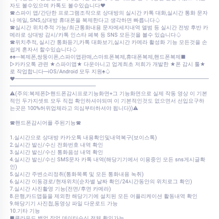
자도 볼수있으며 카톡도 볼수있습니다♥
☎스파이 앱/간단한 프로그램조작으로 상대방의 실시간 카톡 대화,실시간 통화 문자
나 메일, SNS,상대방 휴대폰을 복제한다고 생각하면 빠릅니다♤
☎실시간 위치추적 가능/최근통화내용 문자메세지내역 앨범 등 실시간 전방 후반 카
메라로 상대방 감시/카톡 인스타 페북 등 SNS 모든것을 볼수 있습니다♤
☎위치추적, 실시간 통화듣기,카톡 대화보기,실시간 카메라 활성화 기능 모든것을 손
쉽게 혼자서 할수있습니다♤
♠♠---복제폰,쌍둥이폰,스파이앱판매,스마트폰복제,휴대폰복제,핸드폰복제■
▷카카오톡 관련 ★스파이앱★ 다운아니고 업계최초 저희가 개발한 ★폰 감시 툴★
로 작업합니다---iOS/Android 모두 지원♠♤
♥━━━━━━━━━━━━━━━━━━━━━━━━━━━━━━━━━━━━
━━━━━━━━━━━━━━━━
⚠️(주의:복제폰▷핸드폰감시프로기능화면+그 기능화면으로 실제 작동 영상 이 기본
적인 두가지셋트 모두 직접 확인하셔야되며 이 기본적인것도 없으면서 선입요구하
는곳은 100%허위업체라고 의심부터하셔야 됩니다))⚠️
☎핸드폰감시어플 주된기능☎
1.실시간으로 상대방 카카오톡 내용확인및내역복구(보이스톡)
2.실시간 발신/수신 전화번호 내역 확인
3.실시간 발신/수신 통화음성 내역 확인
4.실시간 발신/수신 SMS문자 카톡 내역(해당기기에서 이용중인 모든 sns게시글확
인)
5.실시간 주변소리정취(통화목록 및 모든 통화내용 녹취)
6.실시간 이동경로/현재위치(순차별 날짜 확인/24시간동안의 위치로그 확인)
7.실시간 사진활영 기능(전면/후면 카메라)
8.은행,카드앱들을 제외한 해당기기에 설치된 모든 어플리케이션 활동내역 확인
9.해당기기 사진첩,동영상 파일 다운로드 가능
10.기타 기능
■클라우드 백업 작업 데이터수신 전체 확인가능