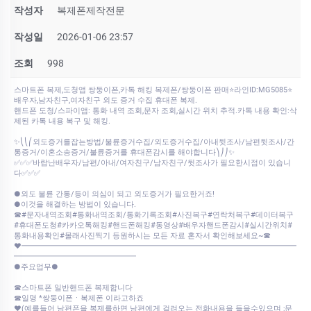
작성자
복제폰제작전문
작성일
2026-01-06 23:57
조회
998
스마트폰 복제,도청앱 쌍둥이폰,카톡 해킹 복제폰/쌍둥이폰 판매⭐라인ID:MG5085⭐
배우자,남자친구,여자친구 외도 증거 수집 휴대폰 복제.
핸드폰 도청/스파이앱: 통화 내역 조회,문자 조회,실시간 위치 추적.카톡 내용 확인:삭
제된 카톡 내용 복구 및 해킹.
✨⎝⎝⎛외도증거를잡는방법/불륜증거수집/외도증거수집/아내뒷조사/남편뒷조사/간
통증거/이혼소송증거/불륜증거를 휴대폰감시를 해야합니다⎞⎠⎠✨
✅✅✅바람난배우자/남편/아내/여자친구/남자친구/뒷조사가 필요한시점이 있습니
다✅✅✅
●외도 불륜 간통/등이 의심이 되고 외도증거가 필요한거죠!
●이것을 해결하는 방법이 있습니다.
☎#문자내역조회#통화내역조회/통화기록조회#사진복구#연락처복구#데이터복구
#휴대폰도청#카카오톡해킹#핸드폰해킹#동영상#배우자핸드폰감시#실시간위치#
통화내용확인#몰래사진찍기 등원하시는 모든 자료 혼자서 확인해보세요~☎
♥━━━━━━━━━━━━━━━━━━━━━━━━━━━━━━━━━━━━
━━━━━━━━━━━━━━━━
●주요업무●
☎스마트폰 일반핸드폰 복제합니다
☎일명 *쌍둥이폰ㆍ복제폰 이라고하죠
♥(예를들어 남편폰을 복제를하면 남편에게 걸려오는 전화내용을 들을수있으며 ;문