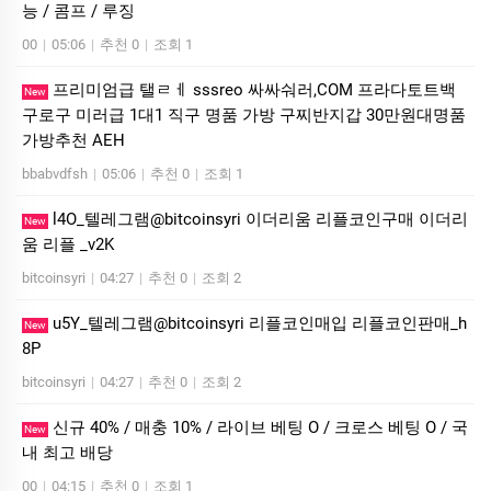
능 / 콤프 / 루징
00
|
05:06
|
추천 0
|
조회 1
프리미엄급 탤ㄹㅔ sssreo 싸싸숴러,COM 프라다토트백
New
구로구 미러급 1대1 직구 명품 가방 구찌반지갑 30만원대명품
가방추천 AEH
bbabvdfsh
|
05:06
|
추천 0
|
조회 1
l4O_텔레그램@bitcoinsyri 이더리움 리플코인구매 이더리
New
움 리플 _v2K
bitcoinsyri
|
04:27
|
추천 0
|
조회 2
u5Y_텔레그램@bitcoinsyri 리플코인매입 리플코인판매_h
New
8P
bitcoinsyri
|
04:27
|
추천 0
|
조회 2
신규 40% / 매충 10% / 라이브 베팅 O / 크로스 베팅 O / 국
New
내 최고 배당
00
|
04:15
|
추천 0
|
조회 1