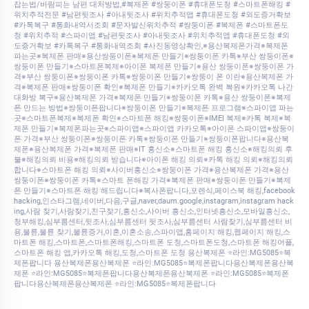
잡는법/바람피는 남편 대처방법,#복제폰 #쌍둥이폰 #휴대폰도청 #스마트폰해킹 #
위치추적전문 #남편뒷조사 #아내뒷조사 #위치추적앱 #휴대폰도청 #외도증거확보
#카톡복구 #통화내역서조회 #문자발신위치추적 #쌍둥이폰 #복제폰 #스마트폰도
청 #위치추적 #스파이앱 #남편뒷조사 #아내뒷조사 #위치추적앱 #휴대폰도청 #외
도증거확보 #카톡복구 #통화내역조회 #사진동영상확인,※용산복제폰가격※복제폰
파는곳※복제폰 판매※용산쌍둥이폰※복제폰 만들기※쌍둥이폰 카톡※부산 쌍둥이폰※
쌍둥이폰 만들기※스마트폰복제※아이폰 복제폰 만들기※용산 쌍둥이폰※쌍둥이폰 가
격※부산 쌍둥이폰※쌍둥이폰 카톡※쌍둥이폰 만들기※쌍둥이 폰 이란※용산복제폰 가
격※복제폰 판매※쌍둥이폰 확인※복제폰 만들기※카카오톡 완벽 복원※카카오톡 나간
대화방 복구※용산복제폰 가격※복제폰 만들기※쌍둥이폰 카톡※용산 쌍둥이폰※복제
폰 만드는 방법※쌍둥이폰팝니다※쌍둥이폰 만들기※복제폰 프로그램※스파이앱 파는
곳※스마트폰복제※복제폰 확인※스마트폰 해킹※쌍둥이폰※IMEI 복제※카톡 복제※복
제폰 만들기※복제폰파는곳※스파이앱※스파이앱 카카오톡※아이폰 스파이앱※쌍둥이
폰 가격※부산 쌍둥이폰※쌍둥이폰 카톡※쌍둥이폰 만들기※쌍둥이폰팝니다※용산복
제폰※용산복제폰 가격※복제폰 판매※IT 흥신소※스마트폰 해킹 흥신소※해킹의뢰 후
불※해킹의뢰 비용※해킹의뢰 받습니다※아이폰 해킹 의뢰※카톡 해킹 의뢰※해킹의뢰
합니다※스마트폰 해킹 의뢰※사이버흥신소※쌍둥이폰 가격※용산복제폰 가격※용산
쌍둥이폰※쌍둥이폰 카톡※스마트 폰해킹 가격※복제폰 판매※쌍둥이폰 만들기※복제
폰 만들기※스마트폰 해킹 해드립니다※복사폰팝니다,포렌식,페이스북 해킹,facebook
hacking,인스타그램,네이버,다음,구글,naver,daum.google,instagram,instagram hack
ing,사람 찾기,사람찾기,친구찾기,흥신소,사이버 흥신소,인터넷흥신소,모바일흥신소,
청부해킹,심부름센터,뒷조사,심부름센터 뒷조사,심부름센터 사람찾기,심부름센터 비
용,불륜,불륜 찾기,불륜증거,이혼,이혼소송,스파이앱,홈페이지 해킹,웹페이지 해킹,스
마트폰 해킹,스마트폰,스마트폰해킹,스마트폰 도청,스마트폰도청,스마트폰 해킹어플,
스마트폰 해킹 앱,카카오톡 해킹,도청,스마트폰 도청 용산복제폰 ⭐라인:MG5085⭐복
제폰팝니다 용산복제폰용산복제폰 ⭐라인:MG5085⭐복제폰팝니다용산복제폰용산복
제폰 ⭐라인:MG5085⭐복제폰팝니다용산복제폰용산복제폰 ⭐라인:MG5085⭐복제폰
팝니다용산복제폰용산복제폰 ⭐라인:MG5085⭐복제폰팝니다