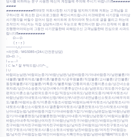
당사를 비하하는 문구 사용한 메신저 계정들에 주의해 주시기 바랍니다❗❗▰▰▰▰▰▰▰
▰▰▰▰
▰▰▰▰▰▰▰▰▰▰▰❗❗여태껏 저희사칭한 사기꾼들 방지하기위해 저희는 고객님들 요
구하시면 꼭 최소한 감시프로그램은 확인시켜드립니다.이것때문에 사기꾼들 더이상
사기행각을 버릴수 없어서 많은 싸이트에 조작이라며 헛소리로 글을 올리고 하는데
조작인지 아닌지는 직접 상담하시면서 두눈으로 확인하시면 됩니다.진작에 이 룰로
진행했어야되는데 그동안 사기꾼들한테 피해입으신 고객님들한테 진심으로 사과드
립니다❗❗▰▰▰▰▰▰▰▰▰▰▰
.⠀⠀ ᘏ ⑅ ᘏ
⠀⠀⠀( •̤ ༝ •̤ )
━━━∪∪━━━
⭐라인ID╱MG5085⭐(24시간전문상담)
|ᘏ⑅ᘏ .✨⸒⸒
| ᴗ͈.ᴗ͈⸝⸝꒱
| ⊂ ꒱๑.* 잘 부탁드립니다*•.¸¸
| ∪
바람피는남편/바람피는증거/바람난남편/남편바람증거/아내바람증거/남편불륜/아
내불륜/불륜위자료/불륜이혼/불륜증거/공무원불륜/직장불륜/교사불륜/군인불륜/
동창회불륜/대기업불륜/카톡증거/불륜처벌/간통위자료/간통이혼소송/상간녀소송
위자료/상간녀소송증거/상간녀복수/이혼후상간녀소송/남편외도/외도증거수집/남
편외도이혼소송/남편외도증거수집/직장상사와외도/남편외도증거/배우자뒷조사/
바람난남편/아내뒷조사/예비신랑/예비신부/내연녀/내연남흥신소뒷조사/배우자외
도/불륜/바람피는증거/이혼증거등조사방법/바람피는배우자뒷조사/남편뒷조사/아
내뒷조사/흥신소사람뒷조사/결혼할여자뒷조사/결혼전뒷조사/인스타뒷조사/바람
난아내잡는법/남편바람증거잡기/아내바람증거잡기/바람난남편잡는법/바람난남편
잡기/아내불륜현장/남편불륜현장/바람난아내증거/바람난남편찾기/바람피는물증/
바람난아내추적/바람난여자친구/바람난남자친구/바람난애인/바람피는애인/남자
친구바람/여자친구바람/여자친구바람의심/남자친구바람의심/여자친구뒷조사/남
자친구뒷조사/애인뒷조사/흥신소뒷조사방법/남친바람잡는법/여자친구바람잡는
법/남자친구바람잡는법/애인이바람피는지확인하는방법/남편바람?穗쨔?외도증거