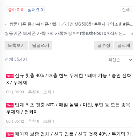
좋아요
0
싫어요
0
인쇄
«
쌍둥이폰 용산복제폰⭐텔레╱라인:MG5085⭐#문자내역조회#통화내역조회/통화기록조회#사진복구#연락처복구#데이터복구#휴대폰도청#카카오톡해킹
쌍둥이폰 복제폰 카톡내역 카톡해킹✴️ㅋr톡ID:help010✴️삭제된카톡내용확인및복구 #카카오톡대화내역백업 #위치추적
»
목록보기
답글쓰기
글수정
글삭제
전체 35,481
신규 첫충 40% / 매충 한도 무제한 / 테더 가능 / 승인 전화
New
X / 무제재
00
|
06:03
|
추천 0
|
조회 1
업계 최초 첫충 50% / 매일 돌발 / 마틴, 루틴 등 모든 종목
New
무제재 / 전화X
00
|
05:42
|
추천 0
|
조회 1
메이저 보증 업체 / 신규 입플 / 신규 첫충 40% / 무기명 가
New