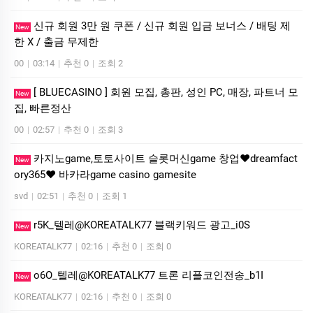
신규 회원 3만 원 쿠폰 / 신규 회원 입금 보너스 / 배팅 제
New
한 X / 출금 무제한
00
|
03:14
|
추천 0
|
조회 2
[ BLUECASINO ] 회원 모집, 총판, 성인 PC, 매장, 파트너 모
New
집, 빠른정산
00
|
02:57
|
추천 0
|
조회 3
카­지노game,토­토사이트 슬­롯머­신game 창업❤dreamfact
New
ory365❤ 바­카라game casino gamesite
svd
|
02:51
|
추천 0
|
조회 1
r5K_텔레@KOREATALK77 블랙키워드 광고_i0S
New
KOREATALK77
|
02:16
|
추천 0
|
조회 0
o6O_텔레@KOREATALK77 트론 리플코인전송_b1I
New
KOREATALK77
|
02:16
|
추천 0
|
조회 0