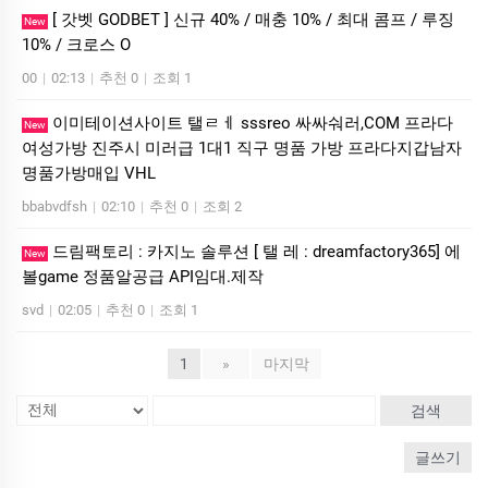
[ 갓벳 GODBET ] 신규 40% / 매충 10% / 최대 콤프 / 루징
New
10% / 크로스 O
00
|
02:13
|
추천 0
|
조회 1
이미테이션사이트 탤ㄹㅔ sssreo 싸싸숴러,COM 프라다
New
여성가방 진주시 미러급 1대1 직구 명품 가방 프라다지갑남자
명품가방매입 VHL
bbabvdfsh
|
02:10
|
추천 0
|
조회 2
드림팩토리 : 카­지노 솔­루션 [ 탤 레 : dreamfactory365] 에
New
볼game 정품알공급 API임대.제작
svd
|
02:05
|
추천 0
|
조회 1
1
»
마지막
검색
글쓰기