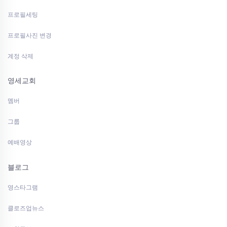
프로필세팅
프로필사진 변경
계정 삭제
영세교회
멤버
그룹
예배영상
블로그
영스타그램
클로즈업뉴스