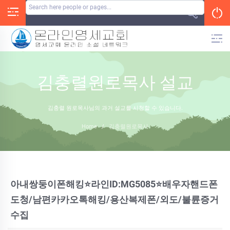
Skip
to
content
김충렬원로목사 설교
김충렬 원로목사님의 과거 설교를 시청할 수 있습니다.
Home
/
김충렬원로목사
아내쌍둥이폰해킹⭐라인ID:MG5085⭐배우자핸드폰
도청/남편카카오톡해킹/용산복제폰/외도/불륜증거
수집