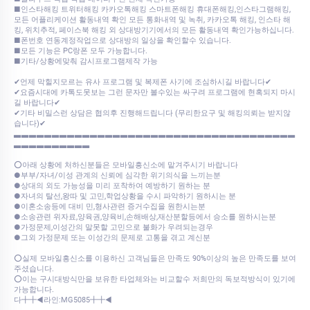
■인스타해킹 트위터해킹 카카오톡해킹 스마트폰해킹 휴대폰해킹,인스타그램해킹,
모든 어플리케이션 활동내역 확인 모든 통화내역 및 녹취, 카카오톡 해킹, 인스타 해
킹, 위치추적, 페이스북 해킹 외 상대방기기에서의 모든 활동내역 확인가능하십니다.
■폰번호 연동계정작업으로 상대방의 일상을 확인할수 있습니다.
■모든 기능은 PC랑폰 모두 가능합니다.
■기타/상황에맞춰 감시프로그램제작 가능
✔언제 막힐지모르는 유사 프로그램 및 복제폰 사기에 조심하시길 바랍니다✔
✔요즘시대에 카톡도못보는 그런 문자만 볼수있는 싸구려 프로그램에 현혹되지 마시
길 바랍니다✔
✔기타 비밀스런 상담은 협의후 진행해드립니다 (무리한요구 및 해킹의뢰는 받지않
습니다)✔
▃▃▃▃▃▃▃▃▃▃▃▃▃▃▃▃▃▃▃▃▃▃▃▃▃▃▃▃▃▃▃▃▃▃▃▃▃
▃▃▃▃▃▃▃▃▃▃
⭕아래 상황에 처하신분들은 모바일흥신소에 맡겨주시기 바랍니다
●부부/자녀/이성 관계의 신뢰에 심각한 위기의식을 느끼는분
●상대의 외도 가능성을 미리 포착하여 예방하기 원하는 분
●자녀의 탈선,왕따 및 고민,학업상황을 수시 파악하기 원하시는 분
●이혼소송등에 대비 민,형사관련 증거수집을 원한시는분
●소송관련 위자료,양육권,양육비,손해배상,재산분할등에서 승소를 원하시는분
●가정문제,이성간의 말못할 고민으로 불화가 우려되는경우
●그외 가정문제 또는 이성간의 문제로 고통을 겪고 계신분
⭕실제 모바일흥신소를 이용하신 고객님들은 만족도 90%이상의 높은 만족도를 보여
주셨습니다.
⭕이는 구시대방식만을 보유한 타업체와는 비교할수 저희만의 독보적방식이 있기에
가능합니다.
다╋╋◀라인:MG5085╋╋◀