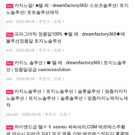
카지노알/ ♣텔 레 : dreamfactory365/ 스포츠솔루션/ 토지
New
노솔루션/ 토토솔루션제작
svd
|
2026.08.08
|
추천 0
|
조회 1
프라그마틱 정품알100% ◈텔 래 : dreamfactory365◈에
New
볼루션정품알 토지노솔루션
svd
|
2026.08.08
|
추천 0
|
조회 1
카지노 솔루션 | ☎ 탤 레 : dreamfactory365 | 토지노솔루
New
션 | 정품알공급 casinossolution
vds
|
2026.08.08
|
추천 0
|
조회 1
카지노솔루션ㅣ토지노솔루션ㅣ슬롯솔루션ㅣ맞춤카카지
New
노솔루션ㅣ토지노솔루션ㅣ슬롯솔루션ㅣ맞춤카지노제작노제
작
vdssdv
|
2026.08.08
|
추천 0
|
조회 1
하이앤드급 탤ㄹㅔ sssreo 싸싸숴러,COM 에르메스주황
New
색 여수시 미러급 1대1 직구 명품 가방 에르메스장지갑 홍콩명