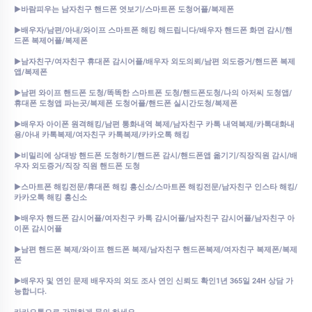
►바람피우는 남자친구 핸드폰 엿보기/스마트폰 도청어플/복제폰
►배우자/남편/아내/와이프 스마트폰 해킹 해드립니다/배우자 핸드폰 화면 감시/핸
드폰 복제어플/복제폰
►남자친구/여자친구 휴대폰 감시어플/배우자 외도의뢰/남편 외도증거/핸드폰 복제
앱/복제폰
►남편 와이프 핸드폰 도청/똑똑한 스마트폰 도청/핸드폰도청/나의 아저씨 도청앱/
휴대폰 도청앱 파는곳/복제폰 도청어플/핸드폰 실시간도청/복제폰
►배우자 아이폰 원격해킹/남편 통화내역 복제/남자친구 카톡 내역복제/카톡대화내
용/아내 카톡복제/여자친구 카톡복제/카카오톡 해킹
►비밀리에 상대방 핸드폰 도청하기/핸드폰 감시/핸드폰앱 옮기기/직장직원 감시/배
우자 외도증거/직장 직원 핸드폰 도청
►스마트폰 해킹전문/휴대폰 해킹 흥신소/스마트폰 해킹전문/남자친구 인스타 해킹/
카카오톡 해킹 흥신소
►배우자 핸드폰 감시어플/여자친구 카톡 감시어플/남자친구 감시어플/남자친구 아
이폰 감시어플
►남편 핸드폰 복제/와이프 핸드폰 복제/남자친구 핸드폰복제/여자친구 복제폰/복제
폰
►배우자 및 연인 문제 배우자의 외도 조사 연인 신뢰도 확인1년 365일 24H 상담 가
능합니다.