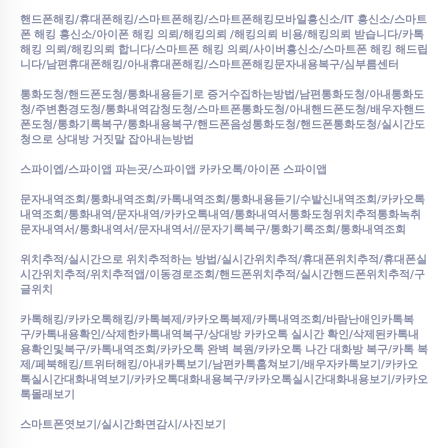
핸드폰해킹/휴대폰해킹/스마트폰해킹/스마트폰해킹모바일흥신소/IT 흥신소/스마트
폰 해킹 흥신소/아이폰 해킹 의뢰/해킹의뢰 /해킹의뢰 비용/해킹의뢰 받습니다/카톡
해킹 의뢰/해킹의뢰 합니다/스마트폰 해킹 의뢰/사이버흥신소/스마트폰 해킹 해드립
니다/남편휴대폰해킹/아내휴대폰해킹/스마트폰해킹문자내용복구/심부름센터
통화도청/핸드폰도청/통화내용듣기로 증거수집하는방법/남편통화도청/아내통화도
청/주변환경도청/통화내역감청도청/스마트폰통화도청/아내핸드폰도청/배우자핸드
폰도청/통화기록복구/통화내용복구/핸드폰음성통화도청/핸드폰통화도청/실시간도
청으로 상대방 거짓말 잡아내는방법
스파이엡/스파이앱 파는곳/스파이앱 카카오톡/아이폰 스파이앱
문자내역조회/통화내역조회/카톡내역조회/통화내용듣기/수발신내역조회/카카오톡
내역조회/통화내역/문자내역/카카오톡내역/통화내역서통화도청위치추적통화녹취
문자내역서/통화내역서/문자내역서//문자기록복구/통화기록조회/통화내역조회
위치추적/실시간으로 위치추적하는 방법/실시간위치추적/휴대폰위치추적/휴대폰실
시간위치추적/위치추적앱/이동경로조회/핸드폰위치추적/실시간핸드폰위치추적/구
글위치
카톡해킹/카카오톡해킹/카톡복제/카카오톡복제/카톡내역조회/바람난애인카톡복
구/카톡내용확인/삭제한카톡내역복구/상대방 카카오톡 실시간 확인/삭제된카톡내
용확인및복구/카톡내역조회/카카오톡 완벽 복원/카카오톡 나간 대화방 복구/카톡 복
제/페북해킹/트위터해킹/아내카톡보기/남편카톡훔쳐보기/배우자카톡보기/카카오
톡실시간대화내역보기/카카오톡대화내용복구/카카오톡실시간대화내용보기/카카오
톡몰래보기
스마트폰엿보기/실시간화면감시/사진보기