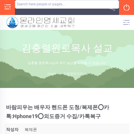
Skip
to
content
김충렬원로목사 설교
김충렬 원로목사님의 과거 설교를 시청할 수 있습니다.
Home
/
김충렬원로목사
바람피우는 배우자 핸드폰 도청/복제폰⭕카
톡:Hphone19⭕외도증거 수집/카톡복구
작성자
복제폰