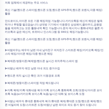
저희 업체에서 제공하는 주요 서비스
최신 기술(핸드폰 스파이앱,핸드폰 도청,핸드폰 GPS추적,핸드폰 포렌식,각종 해킹)
활용
안드로이드,아이폰 모든 기종 해킹작업 가능합니다.카카오톡등 메신저 해킹은 탈옥
하거나 루팅할 필요없습니다.상대방 기기에서 이용중인 삼성페이,클라우드,금융앱
들을 제외하고는 모든 활동내역 확인 가능합니다.문자 메시지나 통화내역은 물론 카
카오톡과 같은 메신저, 트위터나 인스타그램 등 SNS도 해킹가능합니다.
최신 기술(핸드폰 스파이앱,핸드폰 도청,핸드폰 GPS추적,핸드폰 포렌식,각종 해킹)
활용
►바람피우는 배우자 남편 아내 남자친구 여자친구 스마트폰 해킹/카카오톡 해킹/인
스타 해킹/아이폰 해킹/각종 핸드폰 해킹
►복제폰/쌍둥이폰/복제앱/핸드폰 실시간 위치추적/스파이 앱
►바람난 배우자 애인 남편 아내 외도 증거수집
►핸드폰 위치 실시간 확인 과거 이동경로 조회
►복제폰/쌍둥이폰/스파이앱 작업 해드립니다
►카톡 복제/카톡 대화내용 복구/카톡 보이스톡 통화목록 조회/포렌식/아이폰 보이
트톡 녹음/pc카카오톡 보이스톡 녹음/실시간 대화 및 보이스톡 도청
►바람난 배우자 휴대폰 통화내역 복구/휴대폰 복제/휴대폰 도청/핸드폰 복제/핸드
폰 비밀리에 도청/스마트폰 도청/바람난 남편 와이프 외도 증거 찾아 드립니다