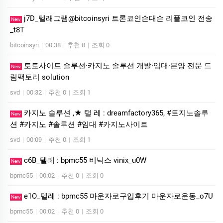
j7D_텔래그램@bitcoinsyri 트론코인손대손 리플코인 전송
New
_t8T
bitcoinsyri
|
00:38
|
추천 0
|
조회 0
토토사이트 솔루션·카지노 솔루션 개발·임대·분양 전문 드
New
림팩토리 solution
svd
|
00:32
|
추천 0
|
조회 1
카지노 솔루션 ,★ 탤 레 : dreamfactory365, #토지노솔루
New
션 #카지노 #솔루션 #임대 #카지노사이트
svd
|
00:09
|
추천 0
|
조회 1
c6B_텔레 : bpmc55 비닉스 vinix_u0W
New
bpmc55
|
00:02
|
추천 0
|
조회 0
e1O_텔레 : bpmc55 마운자로구입후기 마운자로운동_o7U
New
bpmc55
|
00:02
|
추천 0
|
조회 0