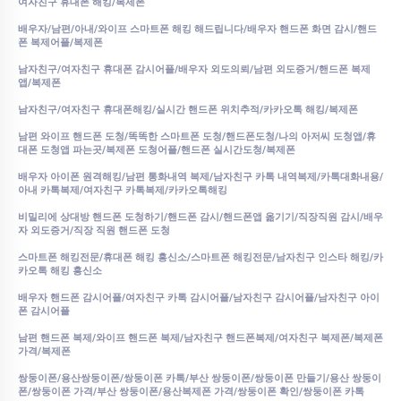
여자친구 휴대폰 해킹/복제폰
배우자/남편/아내/와이프 스마트폰 해킹 해드립니다/배우자 핸드폰 화면 감시/핸드
폰 복제어플/복제폰
남자친구/여자친구 휴대폰 감시어플/배우자 외도의뢰/남편 외도증거/핸드폰 복제
앱/복제폰
남자친구/여자친구 휴대폰해킹/실시간 핸드폰 위치추적/카카오톡 해킹/복제폰
남편 와이프 핸드폰 도청/똑똑한 스마트폰 도청/핸드폰도청/나의 아저씨 도청앱/휴
대폰 도청앱 파는곳/복제폰 도청어플/핸드폰 실시간도청/복제폰
배우자 아이폰 원격해킹/남편 통화내역 복제/남자친구 카톡 내역복제/카톡대화내용/
아내 카톡복제/여자친구 카톡복제/카카오톡해킹
비밀리에 상대방 핸드폰 도청하기/핸드폰 감시/핸드폰앱 옮기기/직장직원 감시/배우
자 외도증거/직장 직원 핸드폰 도청
스마트폰 해킹전문/휴대폰 해킹 흥신소/스마트폰 해킹전문/남자친구 인스타 해킹/카
카오톡 해킹 흥신소
배우자 핸드폰 감시어플/여자친구 카톡 감시어플/남자친구 감시어플/남자친구 아이
폰 감시어플
남편 핸드폰 복제/와이프 핸드폰 복제/남자친구 핸드폰복제/여자친구 복제폰/복제폰
가격/복제폰
쌍둥이폰/용산쌍둥이폰/쌍둥이폰 카톡/부산 쌍둥이폰/쌍둥이폰 만들기/용산 쌍둥이
폰/쌍둥이폰 가격/부산 쌍둥이폰/용산복제폰 가격/쌍둥이폰 확인/쌍둥이폰 카톡