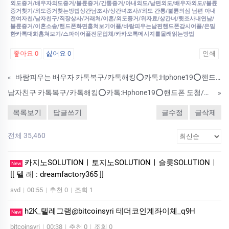
외도증거/배우자외도증거/불륜증거/간통증거/아내외도/남편외도/배우자외도//불륜
증거찾기/외도증거찾는방법상간남조사/상간녀조사//외도 간통/불륜의심 남편 아내
전여자친/남자친구/직장상사/거래처/이혼/외도증거/위자료/상간녀/뒷조사내연남/
불륜증거/이혼소송/핸드폰화면훔쳐보기어플/바람피우는남편핸드폰감시어플/은밀
한카톡대화훔쳐보기/스파이어플전문업체/카카오톡메시지를몰래읽는방법
좋아요
0
싫어요
0
인쇄
«
바람피우는 배우자 카톡복구/카톡해킹⭕카톡:Hphone19⭕핸드폰 도청/외도증거 수집/복제폰
남자친구 카톡복구/카톡해킹⭕카톡:Hphone19⭕핸드폰 도청/외도증거 수집
»
목록보기
답글쓰기
글수정
글삭제
전체 35,460
카­지노SOLUTIONㅣ토지노SOLUTIONㅣ슬롯SOLUTIONㅣ
New
[[ 텔 레 : dreamfactory365 ]]
svd
|
00:55
|
추천 0
|
조회 1
h2K_텔레그램@bitcoinsyri 테더코인계좌이체_q9H
New
bitcoinsyri
|
00:38
|
추천 0
|
조회 0