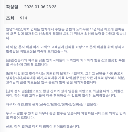
작성일
2026-01-06 23:28
조회
914
안녕하세요,저희 업체는 업계에서 수많은 경험과 노하우로 15년이상 최고에 멤버들
이 모든 일에 철저하고 신속하게 해결해 드리기 위해서 최선의 노력을 다하고 있습니
다.
더 이상, 혼자 해결 하지 마세요 고객님에 신뢰를 바탕으로 문제 해결을 위해 정직고
철통같은 비밀보장을 약속해 드리겠습니다.
[전문]전문가의 자격을 갖춘 엔지니어들이 의뢰인이 처리하기 힘들었고 말못한 부분
을 신속하게 처리해 드립니다.
[보안 비밀]믿고 찾아주시는 의뢰인의 보안과 비밀유지, 그리고 신변을 가장 중요시
생각합니다,의뢰내용 폐기,의뢰내용 기록 삭제,업무관련 모든 자료와 정보폐기처분,
고객님의 관련 자료들은 업무 종료와 함께 완전 폐기처분합니다
[신뢰 정직 믿음]앞으로도 항상 신뢰와 정직 믿음을 바탕으로 최선을 다해 노력할것
이며, 항상 저희 고객님들이 더욱 행복하실 수 있도록 열심히 노력하겠습니다.
배우자, 애인,연인 문제(신속성/보안성/정확성/신뢰성/비밀보장)
누구나 말할 수 있지만 아무나 증명 할수는 없습니다.차별화된 서비스로 의뢰인 만족
을 만들어 드립니다.
신뢰, 정직,결과로 마지막 희망이 되어드리겠습니다.