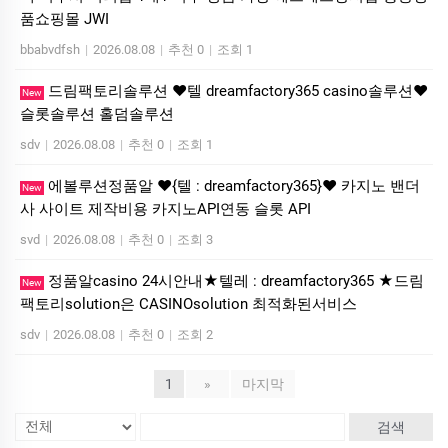
품쇼핑몰 JWI
bbabvdfsh
|
2026.08.08
|
추천 0
|
조회 1
드림팩토리솔루션 ❤️텔 dreamfactory365 casino솔루션❤️
New
슬롯솔루션 홀덤솔루션
sdv
|
2026.08.08
|
추천 0
|
조회 1
에볼루션정품알 ❤️{텔 : dreamfactory365}❤️ 카지노 밴더
New
사 사이트 제작비용 카지노API연동 슬롯 API
svd
|
2026.08.08
|
추천 0
|
조회 3
정품알casino 24시안내★텔레 : dreamfactory365 ★드림
New
팩토리solution은 CASINOsolution 최적화된서비스
sdv
|
2026.08.08
|
추천 0
|
조회 2
1
»
마지막
검색