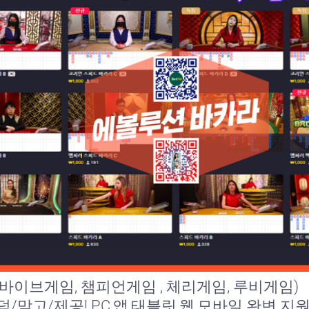
,바이브게임, 챔피언게임 , 체리게임, 루비게임)
/맞고/제공! PC,앱,태블릿,웹,모바일 완변 지원