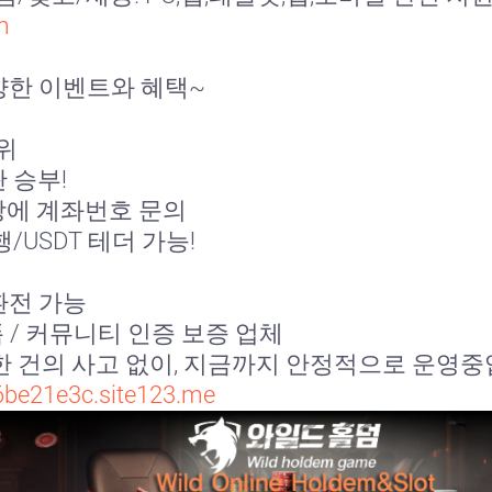
m
양한 이벤트와 혜택~
위
 승부!
창에 계좌번호 문의
USDT 테더 가능!
환전 가능
 / 커뮤니티 인증 보증 업체
 한 건의 사고 없이, 지금까지 안정적으로 운영
e21e3c.site123.
me