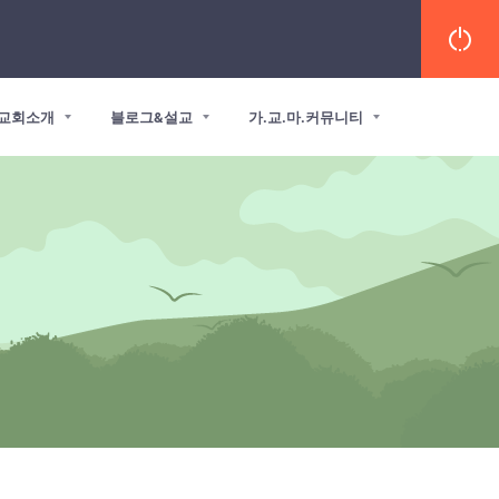
교회소개
블로그&설교
가.교.마.커뮤니티