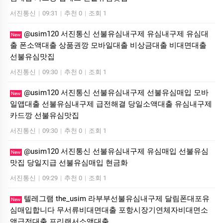
서진통신
|
09:31
|
추천 0
|
조회 1
@usim120 서진통신 선불유심내구제 유심내구제 유심대
New
출 폰소액대출 상품권깡 모바일대출 비상금대출 비대면대출
선불유심맛집
서진통신
|
09:30
|
추천 0
|
조회 1
@usim120 서진통신 선불유심내구제 선불유심매입 모바
New
일앱대출 선불유심내구제 급전해결 당일소액대출 유심내구제
카드깡 선불유심맛집
서진통신
|
09:30
|
추천 0
|
조회 1
@usim120 서진통신 선불유심내구제 유심매입 선불유심
New
맛집 당일지급 선불유심매입 현금화
서진통신
|
09:29
|
추천 0
|
조회 1
텔레그램 the_usim 라부부선불유심내구제 달림폰대포유
New
심매입합니다 무서류비대면대출 포항시장기연체자비대면소
액급전대출 프리랜서소액대출