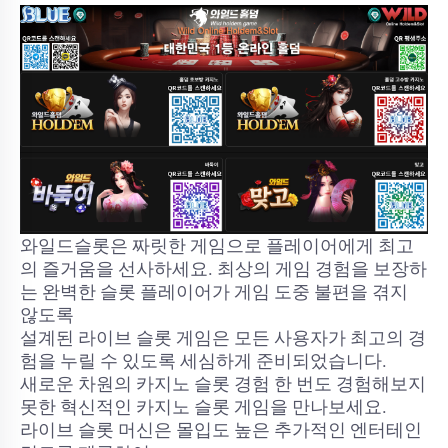
와일드슬롯은 짜릿한 게임으로 플레이어에게 최고
의 즐거움을 선사하세요.
최상의 게임 경험을 보장하
는 완벽한 슬롯 플레이어가 게임 도중 불편을 겪지
않도록
설계된 라이브 슬롯 게임은 모든 사용자가 최고의 경
험을 누릴 수 있도록 세심하게 준비되었습니다.
새로운 차원의 카지노 슬롯 경험 한 번도 경험해보지
못한 혁신적인 카지노 슬롯 게임을 만나보세요.
라이브 슬롯 머신은 몰입도 높은 추가적인 엔터테인