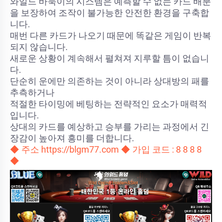
와일드 바둑이의 시스템은 예측할 수 없는 카드 배분
을 보장하여 조작이 불가능한 안전한 환경을 구축합
니다.
매번 다른 카드가 나오기 때문에 똑같은 게임이 반복
되지 않습니다.
새로운 상황이 계속해서 펼쳐져 지루할 틈이 없습니
다.
단순히 운에만 의존하는 것이 아니라 상대방의 패를
추측하거나
적절한 타이밍에 베팅하는 전략적인 요소가 매력적
입니다.
상대의 카드를 예상하고 승부를 가리는 과정에서 긴
장감이 높아져 흥미를 더합니다.
◆ 주소 https://blgm77.com ◆ 가입 코드 : 8 8 8 8
◆