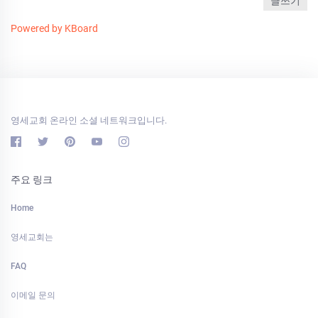
글쓰기
Powered by KBoard
영세교회 온라인 소셜 네트워크입니다.
주요 링크
Home
영세교회는
FAQ
이메일 문의