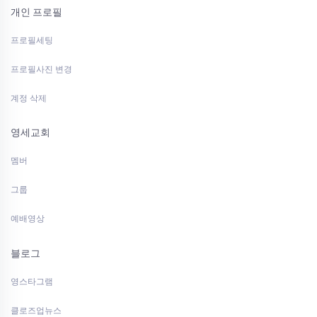
개인 프로필
프로필세팅
프로필사진 변경
계정 삭제
영세교회
멤버
그룹
예배영상
블로그
영스타그램
클로즈업뉴스