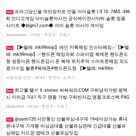
프라그당신을 억만장자로 만들 아이슬룟 ( 0 10. 7465 .346
New
4) 인디­고게­임 아이슬룟아시안 공식에이전시마틱 슬룟 정품
사이트 ◆blgm7.com◆ 아이 슬룟 아시아 게이밍
awawawaw
|
10:26
|
추천 0
|
조회 1
【▶텔레: mk99mvp】애인 카톡해킹 인스타해킹✅【▶텔
New
레: mk99mvp】✅핸드폰 해킹의뢰 스파이앱 복제폰 핸드폰도
청 쌍둥이폰 핸드폰감시 폰 복제 위치추적 스마트폰해킹 외도
증거수집 불륜#복제폰#핸드폰도청 【▶텔레: mk99m
비밀보장-안전
|
09:44
|
추천 0
|
조회 1
최고퀄 탤ㄹㅔ sssreo 싸싸숴러,COM 구찌남자가방 평택
New
시 미러급 1대1 직구 명품 가방 구찌반지갑 명품크로스백 PXG
bbabvdfsh
|
09:34
|
추천 0
|
조회 1
@usim120 서진통신 선불유심내구제 19세이상가능 휴대
New
폰내구제 가개통 비상금대출 선불유심판매 긴급대출 선불유
심매입 카드깡 앱테크 선불유심맛집