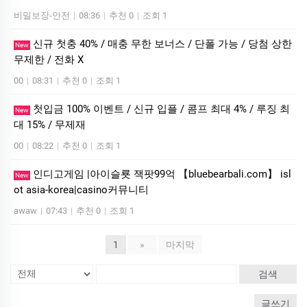
비밀보장-안전
|
08:36
|
추천 0
|
조회 1
신규 첫충 40% / 매충 무한 보너스 / 단폴 가능 / 당첨 상한
New
무제한 / 전화 X
00
|
08:31
|
추천 0
|
조회 1
첫입금 100% 이벤트 / 신규 입플 / 콤프 최대 4% / 루징 최
New
대 15% / 무제재
00
|
08:22
|
추천 0
|
조회 1
인디­고게임 |아이슬룟 잭­팟99억 【bluebearbali.com】 is­l
New
ot asia-korea|casino커뮤니티
awaw
|
07:43
|
추천 0
|
조회 1
1
»
마지막
검색
글쓰기