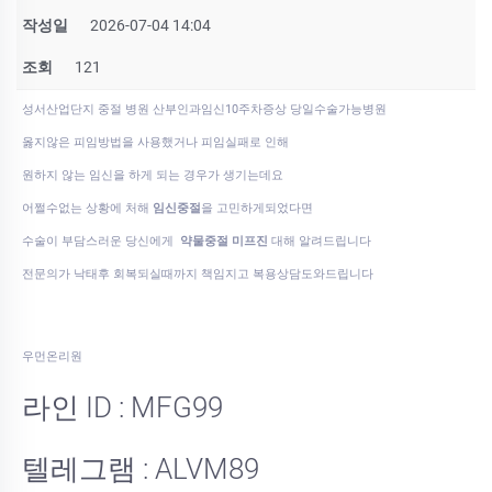
작성일
2026-07-04 14:04
조회
121
성서산업단지 중절 병원 산부인과임신10주차증상 당일수술가능병원
옳지않은 피임방법을 사용했거나 피임실패로 인해
원하지 않는 임신을 하게 되는 경우가 생기는데요
어쩔수없는 상황에 처해
임신중절
을 고민하게되었다면
수술이 부담스러운 당신에게
약물중절 미프진
대해 알려드립니다
전문의가 낙태후 회복되실때까지 책임지고 복용상담도와드립니다
우먼온리원
라인 ID : MFG99
텔레그램 : ALVM89