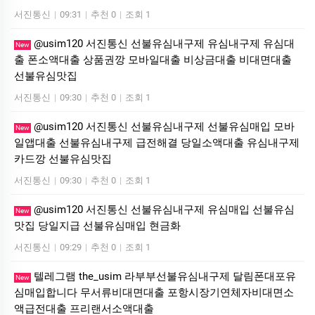
서진통신
|
09:31
|
추천 0
|
조회 1
@usim120 서진통신 선불유심내구제 유심내구제 유심대
New
출 폰소액대출 상품권깡 모바일대출 비상금대출 비대면대출
선불유심맛집
서진통신
|
09:30
|
추천 0
|
조회 1
@usim120 서진통신 선불유심내구제 선불유심매입 모바
New
일앱대출 선불유심내구제 급전해결 당일소액대출 유심내구제
카드깡 선불유심맛집
서진통신
|
09:30
|
추천 0
|
조회 1
@usim120 서진통신 선불유심내구제 유심매입 선불유심
New
맛집 당일지급 선불유심매입 현금화
서진통신
|
09:29
|
추천 0
|
조회 1
텔레그램 the_usim 라부부선불유심내구제 달림폰대포유
New
심매입합니다 무서류비대면대출 포항시장기연체자비대면소
액급전대출 프리랜서소액대출