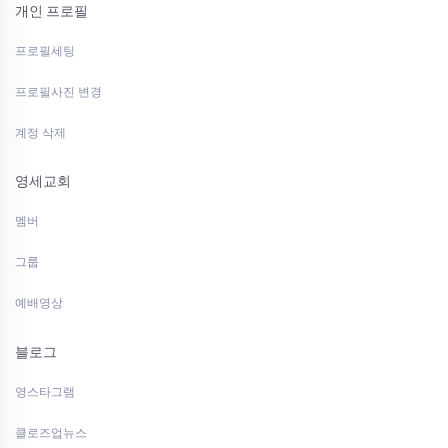
개인 프로필
프로필세팅
프로필사진 변경
계정 삭제
영세교회
멤버
그룹
예배영상
블로그
영스타그램
클로즈업뉴스