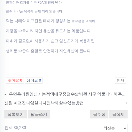
안전성과 효과를 미국 FDA에 인정 받아
필수 의약품 목록에 등재 되어 있습니다
먹는 낙태약 미프진은 태아가 생성하는
호르몬을 억제해
자궁을 수축시켜 자연 유산을 유도하는 약품입니다.
마취가 필요없이 사용하기 쉽고 임신초기에 복용하면
생리통 수준의 출혈로 안전하게 자연유산이 됩니다.
좋아요
0
싫어요
0
인쇄
«
우먼온리원임신가능정액대구중절수술병원 서구 약물낙태해주는산부인과 낙태되는약미프진종류및사용방법 량 임신중절가능한시기
신림 미프진피임실패자연낙태할수있는방법
»
목록보기
답글쓰기
글수정
글삭제
전체 35,233