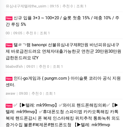
유심내구제텔레the_usim
|
09:15
|
추천 0
|
조회 1
신규 입플 3+3 ~ 100+20 / 슬롯 첫충 15% / 매충 10% / 주
New
간 루징 5%
00
|
09:05
|
추천 0
|
조회 1
탤ㄹㄱ램 banonpi 선불유심내구제8만원 바넌피유심내구
New
제 바로급전드려요 연체자대출가능한곳 연천군 20만원30만원
급한돈드려요 IZY
bbabvdfsh
|
09:01
|
추천 0
|
조회 1
인디-go게임과 { pungm.com } 아이슬룟 코리아 공식 지원
New
센터.
awaw
|
09:00
|
추천 0
|
조회 1
✅【▶텔레: mk99mvp】✅와이프 핸드폰해킹의뢰✅【▶
New
텔레: mk99mvp】✅휴대폰도청 스파이앱 카카오톡해킹 카톡
복제 핸드폰감시 폰 복제 인스타해킹 위치추적 통화녹취 외도
증거수집 불륜#복제폰#핸드폰도청 【▶텔레: mk99mvp