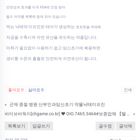
안전성과 효과를 미국 FDA에 인정 받아
필수 의약품 목록에 등재 되어 있습니다
먹는 낙태약 미프진은 태아가 생성하는
호르몬을 억제해
자궁을 수축시켜 자연 유산을 유도하는 약품입니다.
마취가 필요없이 사용하기 쉽고 임신초기에 복용하면
생리통 수준의 출혈로 안전하게 자연유산이 됩니다.
좋아요
0
싫어요
0
인쇄
«
곤제 중절 병원 산부인과임신초기 약물낙­태미­프진
바이브바둑이[chgame.co.kr] ❤ OIO.7465.3464#보­증업체 【텔 카 T S T 3 6 5】 #바이브게임바둑이 #안­전공­원 #텍사­스홀­덤사이트
»
목록보기
답글쓰기
글수정
글삭제
전체 35,236