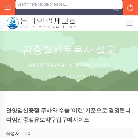
Skip
to
content
김충렬원로목사 설교
김충렬 원로목사님의 과거 설교를 시청할 수 있습니다.
Home
/
김충렬원로목사
안양임신중절 주사와 수술 '이런' 기준으로 결정됩니
다임신중절유도약구입구매사이트
작성자
00