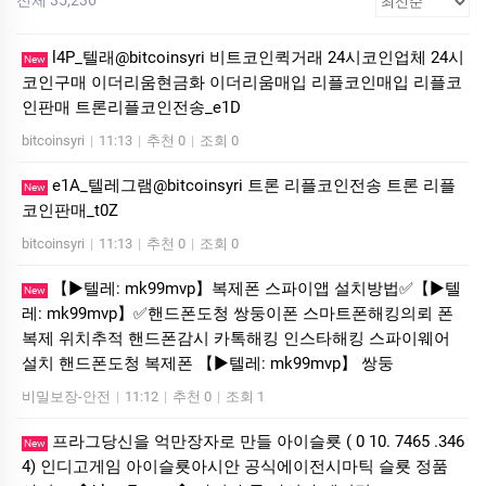
l4P_텔래@bitcoinsyri 비트코인퀵거래 24시코인업체 24시
New
코인구매 이더리움현금화 이더리움매입 리플코인매입 리플코
인판매 트론리플코인전송_e1D
bitcoinsyri
|
11:13
|
추천 0
|
조회 0
e1A_텔레그램@bitcoinsyri 트론 리플코인전송 트론 리플
New
코인판매_t0Z
bitcoinsyri
|
11:13
|
추천 0
|
조회 0
【▶텔레: mk99mvp】복제폰 스파이앱 설치방법✅【▶텔
New
레: mk99mvp】✅핸드폰도청 쌍둥이폰 스마트폰해킹의뢰 폰
복제 위치추적 핸드폰감시 카톡해킹 인스타해킹 스파이웨어
설치 핸드폰도청 복제폰 【▶텔레: mk99mvp】 쌍둥
비밀보장-안전
|
11:12
|
추천 0
|
조회 1
프라그당신을 억만장자로 만들 아이슬룟 ( 0 10. 7465 .346
New
4) 인디­고게­임 아이슬룟아시안 공식에이전시마틱 슬룟 정품