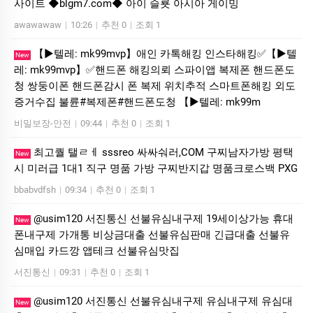
사이트 ◆blgm7.com◆ 아이 슬룟 아시아 게이밍
awawawaw
|
10:26
|
추천 0
|
조회 1
【▶텔레: mk99mvp】애인 카톡해킹 인스타해킹✅【▶텔
New
레: mk99mvp】✅핸드폰 해킹의뢰 스파이앱 복제폰 핸드폰도
청 쌍둥이폰 핸드폰감시 폰 복제 위치추적 스마트폰해킹 외도
증거수집 불륜#복제폰#핸드폰도청 【▶텔레: mk99m
비밀보장-안전
|
09:44
|
추천 0
|
조회 1
최고퀄 탤ㄹㅔ sssreo 싸싸숴러,COM 구찌남자가방 평택
New
시 미러급 1대1 직구 명품 가방 구찌반지갑 명품크로스백 PXG
bbabvdfsh
|
09:34
|
추천 0
|
조회 1
@usim120 서진통신 선불유심내구제 19세이상가능 휴대
New
폰내구제 가개통 비상금대출 선불유심판매 긴급대출 선불유
심매입 카드깡 앱테크 선불유심맛집
서진통신
|
09:31
|
추천 0
|
조회 1
@usim120 서진통신 선불유심내구제 유심내구제 유심대
New