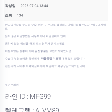
작성일
2026-07-04 13:44
조회
134
안양임신중절 주사와 수술 '이런' 기준으로 결정됩니다임신중절유도약구입구매사이
트
옳지않은 피임방법을 사용했거나 피임실패로 인해
원하지 않는 임신을 하게 되는 경우가 생기는데요
어쩔수없는 상황에 처해
임신중절
을 고민하게되었다면
수술이 부담스러운 당신에게
약물중절 미프진
대해 알려드립니다
전문의가 낙태후 회복되실때까지 책임지고 복용상담도와드립니다
우먼온리원
라인 ID : MFG99
텔레그램 : ALVM89