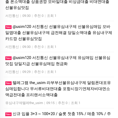
출 폰소액대출 상품권깡 모바일대출 비상금대출 비대면대출
선불유심맛집
서진통신
|
09:30
|
추천 0
|
조회 1
@usim120 서진통신 선불유심내구제 선불유심매입 모바
New
일앱대출 선불유심내구제 급전해결 당일소액대출 유심내구제
카드깡 선불유심맛집
서진통신
|
09:30
|
추천 0
|
조회 1
@usim120 서진통신 선불유심내구제 유심매입 선불유심
New
맛집 당일지급 선불유심매입 현금화
서진통신
|
09:29
|
추천 0
|
조회 1
텔레그램 the_usim 라부부선불유심내구제 달림폰대포유
New
심매입합니다 무서류비대면대출 포항시장기연체자비대면소
액급전대출 프리랜서소액대출
유심내구제텔레the_usim
|
09:15
|
추천 0
|
조회 1
신규 입플 3+3 ~ 100+20 / 슬롯 첫충 15% / 매충 10% / 주
New