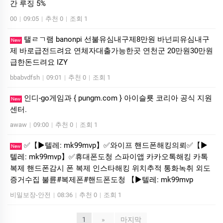
간 루징 5%
00
|
09:05
|
추천 0
|
조회 1
탤ㄹㄱ램 banonpi 선불유심내구제8만원 바넌피유심내구
New
제 바로급전드려요 연체자대출가능한곳 연천군 20만원30만원
급한돈드려요 IZY
bbabvdfsh
|
09:01
|
추천 0
|
조회 1
인디-go게임과 { pungm.com } 아이슬룟 코리아 공식 지원
New
센터.
awaw
|
09:00
|
추천 0
|
조회 1
✅【▶텔레: mk99mvp】✅와이프 핸드폰해킹의뢰✅【▶
New
텔레: mk99mvp】✅휴대폰도청 스파이앱 카카오톡해킹 카톡
복제 핸드폰감시 폰 복제 인스타해킹 위치추적 통화녹취 외도
증거수집 불륜#복제폰#핸드폰도청 【▶텔레: mk99mvp
비밀보장-안전
|
08:36
|
추천 0
|
조회 1
1
»
마지막