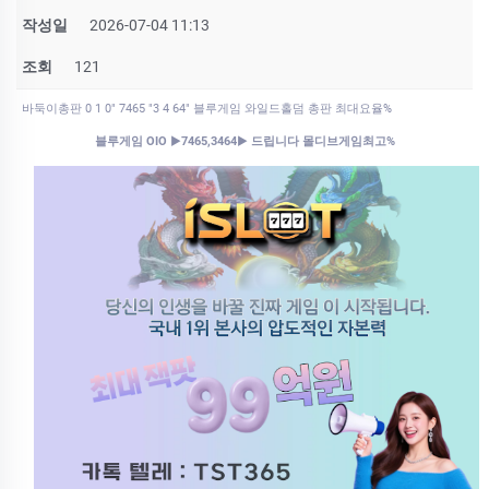
작성일
2026-07-04 11:13
조회
121
바둑이총판 0 1 0" 7465 "3 4 64" 블루게임 와일드홀덤 총판 최대요율%
블루게임 OIO ▶7465,3464▶ 드립니다 몰디브게임최고%