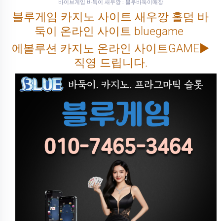
바이브게임 바둑이 새우깡 : 블루바둑이매장
블루게임 카지노 사이트 새우깡 홀덤 바
둑이 온라인 사이트 bluegame
에볼루션 카지노 온라인 사이트GAME▶
직영 드립니다.