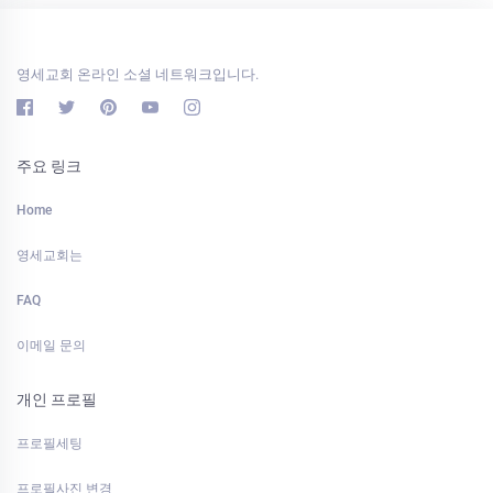
영세교회 온라인 소셜 네트워크입니다.
주요 링크
Home
영세교회는
FAQ
이메일 문의
개인 프로필
프로필세팅
프로필사진 변경