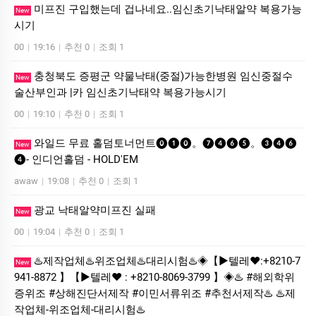
미프진 구입했는데 겁나네요..임신초기낙­태알약 복용가능
New
시기
00
|
19:16
|
추천 0
|
조회 1
충청북도 증평군 약물낙태(중절)가능한병원 임신중절수
New
술산부인과 |카 임신초기낙­태약 복용가능시기
00
|
19:10
|
추천 0
|
조회 1
와일드 무료 홀덤토너먼트⓿❶⓿。❼❹❻❺。❸❹❻
New
❹- 인디언홀덤 - HOLD'EM
awaw
|
19:08
|
추천 0
|
조회 1
광교 낙태알약미­프진 실패
New
00
|
19:04
|
추천 0
|
조회 1
♨️제작업체♨️위조업체♨️대리시험♨️◈【▶텔레♥:+8210-7
New
941-8872 】【▶텔레♥ : +8210-8069-3799 】◈♨️ #해외학위
증위조 #상해진단서제작 #이민서류위조 #추천서제작♨️ ♨️제
작업체-위조업체-대리시험♨️