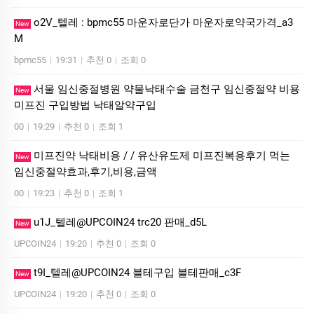
o2V_텔레 : bpmc55 마운자로단가 마운자로약국가격_a3
New
M
bpmc55
|
19:31
|
추천 0
|
조회 0
서울 임신중절병원 약물낙태수술 금천구 임신중절약 비용
New
미프진 구입방법 낙­태알약구입
00
|
19:29
|
추천 0
|
조회 1
미프진약 낙태비용 / / 유산유도제 미프진복용후기 먹는
New
임신중절약효과,후기,비용,금액
00
|
19:23
|
추천 0
|
조회 1
u1J_텔레@UPCOIN24 trc20 판매_d5L
New
UPCOIN24
|
19:20
|
추천 0
|
조회 0
t9I_텔레@UPCOIN24 블테구입 블테판매_c3F
New
UPCOIN24
|
19:20
|
추천 0
|
조회 0