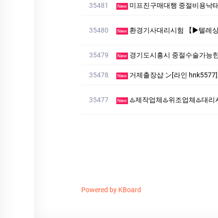
35481
미프진구매대행 중절비용낙
New
35480
환경기사대리시험 【▶텔레상담: km268 】【▶텔레: +82
New
35479
경기도시흥시 중절수술가능한
New
35478
거제출장샵 ン[라인 hnk55
New
35477
♨️제작업체♨️위조업체♨️대리시험♨️▷〖▶텔레: muu446
New
Powered by KBoard