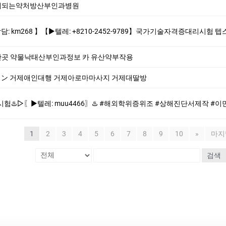
태되는약처방산부인과병원
10-2452-9789】국가기술자격증대리시험 텝스대리시험 토익대리시험 ✅본 업체는 1:1채팅으로만 상담해드립니다 오픈채팅$텔레채널/그룹 상담한적 없습
곳 약물낙태산부인과정보 카 유산약부작용
77] ン 거제애인대행 거제아로마마사지 거제대딸방
6〗♨️ #해외학위증위조 #상해진단서제작 #이민서류위조 #추천서제작♨️ ♨️제작업체-위조업체-대리시험♨️ #해외학위증위조 #상해진단서제작 #이민서류
1
2
3
4
5
6
7
8
9
10
»
마지
검색