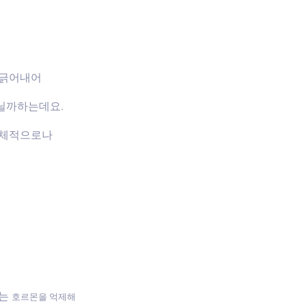
 긁어내어
닐까하는데요.
신체적으로나
하는
호르몬을 억제해