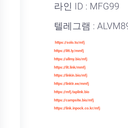
라인 ID : MFG99
텔레그램 : ALVM8
https://solo.to/mfj
https://litt.ly/mmfj
https://allmy.bio/mfj
https://lit.link/mmfj
https://linkin.bio/mfj
https://linktr.ee/mmfj
https://mfj.taplink.bio
https://campsite.bio/mfj
https://link.inpock.co.kr/mfj