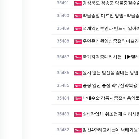
35491
경상북도 청송군 약물중절수술
New
35490
약물중절 미프진 방법 - 약물중
New
35489
석계역산부인과 반드시 알아
New
35488
우먼온리원임신중절약미프진 
New
35487
국가자격증대리시험 【▶텔레상담: km268 】【▶텔레: +8
New
35486
원치 않는 임신을 끝내는 방
New
35485
중랑 임신 중절 약유산약복용
New
35484
낙태수술 강릉시중절비용약물
New
35483
♨️제작업체-위조업체-대리시험♨️ ▷▶텔레: muu4466」♨
New
35482
임신4주라고하는데 낙태가능
New