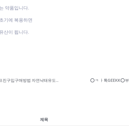
는 약품입니다.
신초기에 복용하면
유산이 됩니다.
충청북도 정품미프진파는곳 진천군 정품미프진구입구매방법 자연낙태유도제구매대행 구입상담문의
제목