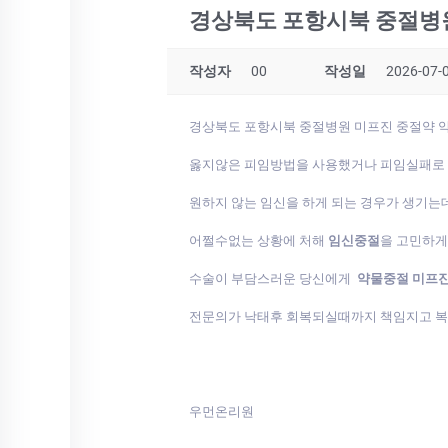
경상북도 포항시북 중절병
작성자
00
작성일
2026-07-0
경상북도 포항시북 중절병원 미프진 중절약 
옳지않은 피임방법을 사용했거나 피임실패로
원하지 않는 임신을 하게 되는 경우가 생기는
어쩔수없는 상황에 처해
임신중절
을 고민하
수술이 부담스러운 당신에게
약물중절 미프
전문의가 낙태후 회복되실때까지 책임지고 
우먼온리원