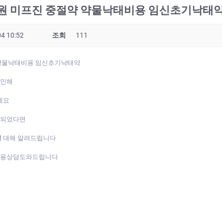
원 미프진 중절약 약물낙태비용 임신초기낙­태
4 10:52
조회
111
약물낙태비용 임신초기낙­태약
 인해
데요
게되었다면
진
대해 알려드립니다
복용상담도와드립니다