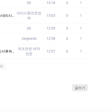
00
13:18
0
1
대리시험전문업
니다!! 24시간
13:03
0
1
체
00
12:59
0
1
zwgewds
12:58
0
1
위조전문-제작
위조 #추천서제작
12:57
0
1
전문
막
글쓰기