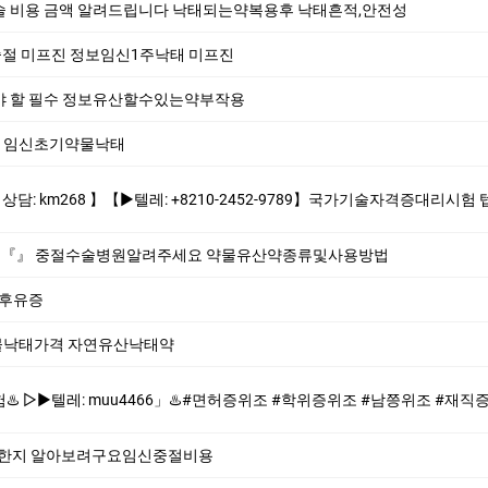
 비용 금액 알려드립니다 낙태되는약복용후 낙태흔적,안전성
절 미프진 정보임신1주낙­태 미­프진
야 할 필수 정보유산할수있는약부작용
임신초기약물낙­태
210-2452-9789】국가기술자격증대리시험 텝스대리시험 토익대리시험 ✅본 업체는 1:1채팅으로만 상담해드립니다 오픈채팅$텔레채널/그룹 상담한적 없
법 『』 중절수술병원알려주세요 약물유산약종류및사용방법
 후유증
낙태가격 자연유산낙­태약
️#면허증위조 #학위증위조 #남쯩위조 #재직증명서위조 #소견소위조 #품질보증서위조 #민증위조♨️ ♨️제작업체-위조업체-대리시험♨️ #면허증위조 #학
한지 알아보려구요임신중절비용