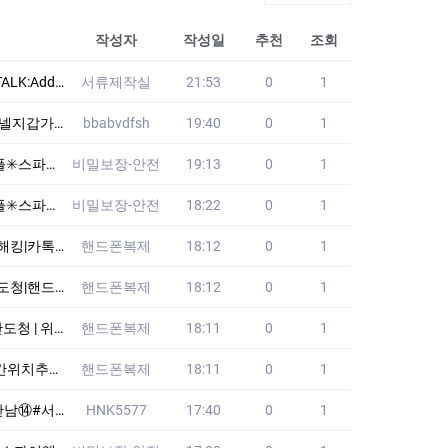
작성자
작성일
추천
조회
토" 하신 후 결정
서류제작실
21:53
0
1
가방 WLV
bbabvdfsh
19:40
0
1
통#외도증거수집.
비밀보장-안전
19:13
0
1
통#외도증거수집.
비밀보장-안전
18:22
0
1
폰 감시방법
핸드폰복제
18:12
0
1
추적|복제폰
핸드폰복제
18:12
0
1
| sns해킹
핸드폰복제
18:11
0
1
|폰해킹의뢰
핸드폰복제
18:11
0
1
서울애인대행
HNK5577
17:40
0
1