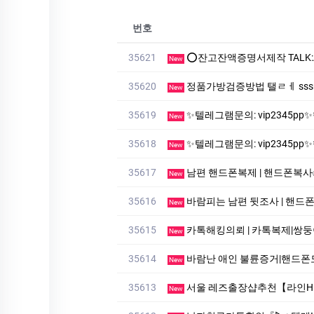
번호
35621
⭕️잔고잔액증명서제작 TALK:Add88⭕️입출금내역위조⭕️
New
35620
정품가방검증방법 탤ㄹㅔ sssreo 
New
35619
✨텔레그램문의: vip2345pp✨핸드폰도청✳️복제폰✨텔레그램
New
35618
✨텔레그램문의: vip2345pp✨핸드폰도청✳️복제폰✨텔레그램
New
35617
남편 핸드폰복제 | 핸드폰복사✅라인:
New
35616
바람피는 남편 뒷조사 | 핸드폰도청✅
New
35615
카톡해킹의뢰 | 카톡복제|쌍둥이폰✅라인
New
35614
바람난 애인 불륜증거|핸드폰도청✅
New
35613
서울 레즈출장샵추천【라인HNK557
New