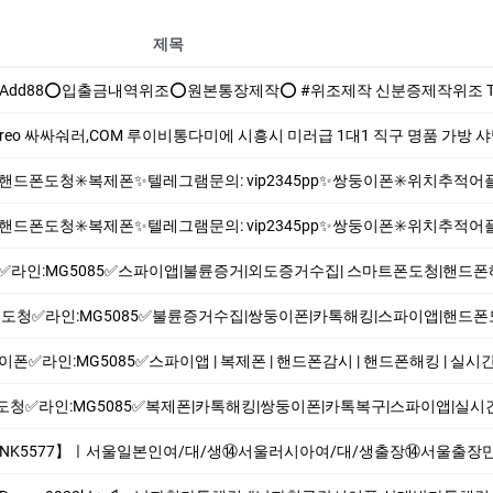
제목
원본통장제작⭕️ #위조제작 신분증제작위조 TALK:Add88 ▲고객님께 철통 보안과 안전한 시스템으로 진행합니다 ▲의뢰전 "충분히 듣고, 생각, 검
싸싸숴러,COM 루이비통다미에 시흥시 미러급 1대1 직구 명품 가방 샤넬지갑가격 명품스타일
문의: vip2345pp✨쌍둥이폰✳️위치추적어플✳️스파이앱➡️핸드폰해킹➡️카톡해킹 바람난남편 바람핀와이프(아내) 혹은 결혼전 배우자 뒷조사 및 불륜#간
문의: vip2345pp✨쌍둥이폰✳️위치추적어플✳️스파이앱➡️핸드폰해킹➡️카톡해킹 바람난남편 바람핀와이프(아내) 혹은 결혼전 배우자 뒷조사 및 불륜#간
MG5085✅스파이앱|불륜증거|외도증거수집| 스마트폰도청|핸드폰해킹|카톡해킹|인스타해킹|
라인:MG5085✅불륜증거수집|쌍둥이폰|카톡해킹|스파이앱|핸드폰도청|핸드폰감시|실시간위치
:MG5085✅스파이앱 | 복제폰 | 핸드폰감시 | 핸드폰해킹 | 실시간도청 | 위치추적어플 
라인:MG5085✅복제폰|카톡해킹|쌍둥이폰|카톡복구|스파이앱|실시간위치추적|통화녹취
7】ㅣ서울일본인여/대/생⑭서울러시아여/대/생출장⑭서울출장만남⑭#서울출장업소⑭서울콜걸샵⑭