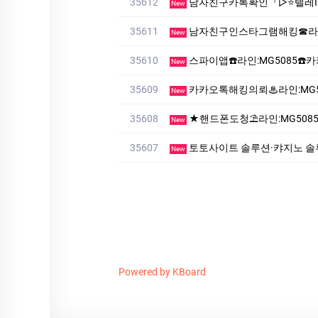
35612
남자친구카톡확인『▷⭐텔레ID: mvp9922kt⭐◁』남자친카
New
35611
남자친구인스타그램해킹☎라인
New
35610
스파이앱☎️라인:MG5085
New
35609
카카오톡해킹의뢰♨라인:MG
New
35608
★핸드폰도청⛱️라인:MG5085⛱️
New
35607
토­토사이트 솔루션·캬지노 솔루션
New
Powered by KBoard