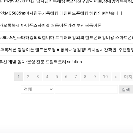
톡해킹 #남자친구감시어플,상대방카톡해킹,스파이앱,인스타그램해킹,카카오톡해킹,스파이앱의뢰.위치추적.스마트폰해킹확인 ✨⎝⎝실시간 데이터 업데이트 최
:MG5085☎여자친구카톡해킹 애인핸드폰해킹 해킹의뢰받습니다
☎️카카오톡복제 아이폰스파이앱 쌍둥이폰가격 부산쌍둥이폰
5085♨인스타해킹의뢰합니다 트위터해킹의뢰 핸드폰해킹비용 스마트
복제폰 쌍둥이폰 핸드폰도청★통화내용감청! 위치실시간확인! 주변촬영! 문자.주소록,카
 개발·임대·분양 전문 드림팩토리 solution
1
2
3
4
5
6
7
8
9
10
»
마지
검색