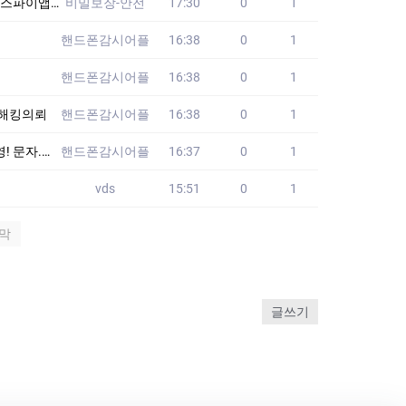
고수준 해커 다수보요
비밀보장-안전
17:30
0
1
핸드폰감시어플
16:38
0
1
핸드폰감시어플
16:38
0
1
폰해킹의뢰
핸드폰감시어플
16:38
0
1
톡열람!★
핸드폰감시어플
16:37
0
1
vds
15:51
0
1
막
글쓰기