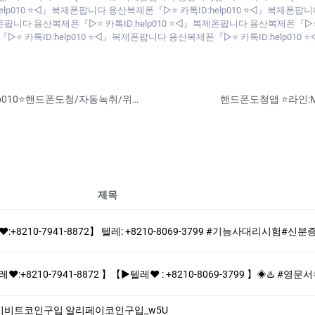
p010 ⭐◁』복제폰팝니다 용산복제폰『▷⭐ 카톡ID:help010 ⭐◁』복제폰팝니
제폰팝니다 용산복제폰『▷⭐ 카톡ID:help010 ⭐◁』복제폰팝니다 용산복제폰『▷⭐
『▷⭐ 카톡ID:help010 ⭐◁』복제폰팝니다 용산복제폰『▷⭐ 카톡ID:help01
남자친구아이폰해킹/카톡해킹⭐카톡ID:help010⭐핸드폰도청/자동녹취/위치추적/복제폰/쌍둥이폰
제목
 텔레: +8210-8069-3799 #기능사대리시험#신분증제작♨️ ♬여쯩 남쯩 미성년자쯩 ♨️#면허증위조♬ 【▶텔레♥:+8210-7941-8872】
2 】【▶텔레♥ : +8210-8069-3799 】◈♨️ #영문서류위조 #졸업증명서위조 #영문버전위조 #홀로그램제작♨️ ♨️제작업체-위조업체-대리시
리페이비트코인구입 알리페이코인구입_w5U