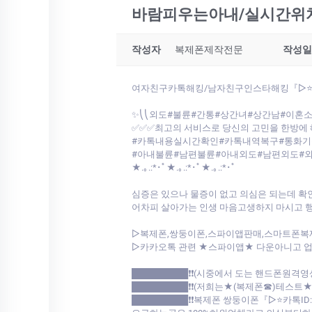
바람피우는아내/실시간위치확
작성자
복제폰제작전문
작성일
여자친구카톡해킹/남자친구인스타해킹『▷⭐카
✨⎝⎝외도#불륜#간통#상간녀#상간남#이혼소
✅✅✅최고의 서비스로 당신의 고민을 한방에 
#카톡내용실시간확인#카톡내역복구#통화기록
#아내불륜#남편불륜#아내외도#남편외도#외도#바람
★.｡.:*･ﾟ★.｡.:*･ﾟ★.｡.:*･ﾟ
심증은 있으나 물증이 없고 의심은 되는데 확
어차피 살아가는 인생 마음고생하지 마시고 
▷복제폰,쌍둥이폰,스파이앱판매,스마트폰복
▷카카오톡 관련 ★스파이앱★ 다운아니고 업계최초 저희가 개발한툴로
█████████❗❗(시중에서 도는 핸드폰원격영
█████████❗❗(저희는★(복제폰☎)테스트
█████████❗❗복제폰 쌍둥이폰『▷⭐카톡I