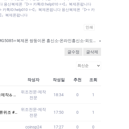
다 용산복제폰『▷⭐ 카톡ID:help010 ⭐◁』복제폰팝니다
 카톡ID:help010 ⭐◁』복제폰팝니다 용산복제폰『▷⭐ 카
0 ⭐◁』복제폰팝니다
인쇄
핸드폰도청앱 ⭐라인:MG5085⭐복제폰 쌍둥이폰 흥신소-온라인흥신소-외도의뢰#배우자외도,사람찾기,채무자찾기고민해결해드립니다.
»
글수정
글삭제
작성자
작성일
추천
조회
위조전문-제작
 텔레: +821
18:34
0
1
전문
위조전문-제작
험♨️ #영문서류위
17:50
0
1
전문
coinsp24
17:27
0
0