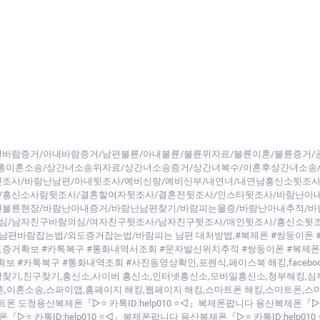
바람증거/아내바람증거/남편불륜/아내불륜/불륜위자료/불륜이혼/불륜증거/
간통이혼소송/상간녀소송위자료/상간녀소송증거/상간녀복수/이혼후상간녀소송
조사/바람난남편/아내뒷조사/예비신랑/예비신부/내연녀/내연남흥신소뒷조사
/흥신소사람뒷조사/결혼할여자뒷조사/결혼전뒷조사/인스타뒷조사/바람난아
편불륜현장/바람난아내증거/바람난남편찾기/바람피는물증/바람난아내추적/바
심/남자친구바람의심/여자친구뒷조사/남자친구뒷조사/애인뒷조사/흥신소뒷
편바람잡는법/외도증거잡는법/바람피는 남편 대처방법,#복제폰 #쌍둥이폰 
도증거확보 #카톡복구 #통화내역서조회 #문자발신위치추적 #쌍둥이폰 #복제폰
카톡복구 #통화내역조회 #사진동영상확인,포렌식,페이스북 해킹,facebook hacki
ng,사람 찾기,사람찾기,친구찾기,흥신소,사이버 흥신소,인터넷흥신소,모바일흥신소,청
혼,이혼소송,스파이앱,홈페이지 해킹,웹페이지 해킹,스마트폰 해킹,스마트폰,
트폰 도청용산복제폰『▷⭐ 카톡ID:help010 ⭐◁』복제폰팝니다 용산복제폰『▷⭐
폰『▷⭐ 카톡ID:help010 ⭐◁』복제폰팝니다 용산복제폰『▷⭐ 카톡ID:help010