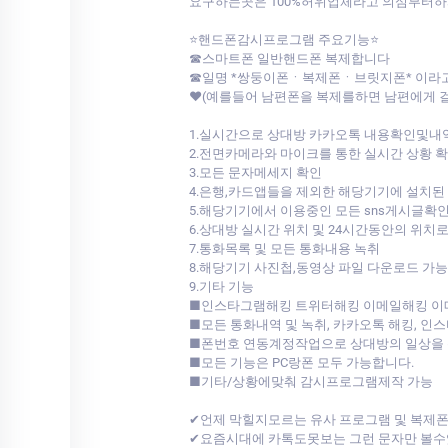
요구하는곳은 100%허위업체라고 의심부터하셔야 됩
⭐핸드폰감시프로그램 주요기능⭐
☎스마트폰 일반핸드폰 복제합니다
☎일명 *쌍둥이폰ㆍ복제폰ㆍ브릿지폰* 이라
♥(예를들어 남편폰을 복제를하면 남편에게 
1.실시간으로 상대방 카카오톡 내용확인및내
2.전면카메라와 마이크를 통한 실시간 상황 
3.모든 문자메세지 확인
4.은행,카드앱들을 제외한 해당기기에 설치된
5.해당기기에서 이용중인 모든 sns게시글확
6.상대방 실시간 위치 및 24시간동안의 위치
7.통화목록 및 모든 통화내용 녹취
8.해당기기 사진첩,동영상 파일 다운로드 가능
9.기타 기능
■인스타그램해킹 트위터해킹 이메일해킹 
■모든 통화내역 및 녹취, 카카오톡 해킹, 인
■폰번호 연동계정작업으로 상대방의 일상을 
■모든 기능은 PC랑폰 모두 가능합니다.
■기타/상황에맞춰 감시프로그램제작 가능
✔언제 막힐지모르는 유사 프로그램 및 복제
✔요즘시대에 카톡도못보는 그런 문자만 볼수