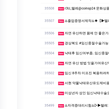
35508
r3U_텔레@coinsp24 문
New
35507
♨️졸업증명서제작♨️◈【▶텔레♥:+8210-7941-8872
New
35506
자연 유산하면 몸에 안 좋은
New
35505
경상북도 #임신중절수술가능
New
35504
낙태후 임신여부좀..임신중
New
35503
자연 유산 방법 잇을가여유
New
35502
임신 8주차 미프진 복용하려
New
35501
서현 약물낙태유산유도제비
New
35500
미성년자 성인 임신낙태수
New
35499
♨️자격증대리시험♨️▷▶텔레: muu4466」♨️#대리시험 
New