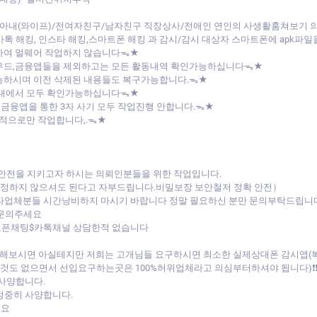
아내(와이프)/전여자친구/남자친구 직장상사/전애인 연인의 사생활훔쳐보기
/카톡 해킹, 인스타 해킹,스마트폰 해킹 과 감시/감시 대상자 스마트폰에 apk
하여 멀웨어 작업하지 않습니다ᯓ★
라우드,금융앱들을 제외하고는 모든 활동내역 확인가능하십니다ᯓ★
능하시며 이전 삭제된 내용들도 복구가능합니다.ᯓ★
버내에서 모두 확인가능하십니다ᯓ★
 금융앱을 통한 3자 사기 모두 작업진행 안합니다.ᯓ★
목적으로만 작업합니다,.ᯓ★
 안전을 지키고자 하시는 의뢰인분들을 위한 작업입니다.
 걱정하지 않으셔도 된다고 자부드립니다.비밀보장 보안철저 정확 안전）
 타업체분들 시간낭비하지 마시기 바랍니다 정말 필요하신 분만 문의부탁드립니
 문의주세요
 오픈채팅$카톡채널 상담한적 없습니다
비교해보시면 아실테지만 저희는 고개님들 요구하시면 최소한 실제상대폰 감시앱
 없으면서 선입요구하는곳은 100%허위업체라고 의심부터하셔야 됩니다)❗❗(۳˚Д
 사양합니다.
정중히 사양합니다.
세요