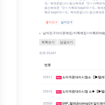
◁』복제폰팝니다 용산복제폰『▷⭐ 카톡ID:hel
용산복제폰『▷⭐ 카톡ID:help010 ⭐◁』복
톡ID:help010 ⭐◁』복제폰팝니다 용산복제폰
좋아요
0
싫어요
0
«
목록보기
답글쓰기
전체 35,431
번호
35511
♨️자격증대리시험♨️ 【▶텔레♥:+8210-7941-8872】
New
35510
♨️자격증대리시험 ♨️◈【▶텔레♥:+8210-7941-887
New
35509
b9P_텔레@coinsp24 알
New