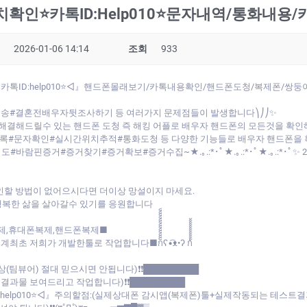
인⭐카톡ID:Help010⭐문자내역/통화내용
2026-01-06 14:14
조회
933
톡ID:help010⭐◁』핸드폰몰래보기/카톡내용확인/핸드폰도청/복제폰/쌍
송#결혼전배우자뒷조사하기 등 여러가지 문제점들이 발생합니다⎞⎠⎠✨
해결해드릴수 있는 핸드폰 도청 즉 해킹 어플로 배우자 핸드폰의 모든것을 확
#문자확인#실시간위치추적#통화도청 등 다양한 기능들로 배우자 핸드폰을 
핀증거#증거찾기#증거확보#증거수집~★.｡.:*･ﾟ★.｡.:*･ﾟ★.｡.:*･ﾟ✨ 
인할 방법이 없어으시다면 더이상 망설이지 마세요.
행복한 삶을 살아갈수 있기를 응원합니다
제,휴대폰복제,핸드폰복제■
 작업합니다■ก็็็็็็็็็็็็็ʕ•͡ᴥ•ʔ ก้้้้้้้้้้้
상(팀뷰어) 절대 믿으시면 안됩니다)❗❗█████████
★결과물 보여드리고 작업합니다)❗❗█████████
D:help010⭐◁』주의할점:(실제상대폰 감시앱(복제폰)툴+실제작동되는 테스