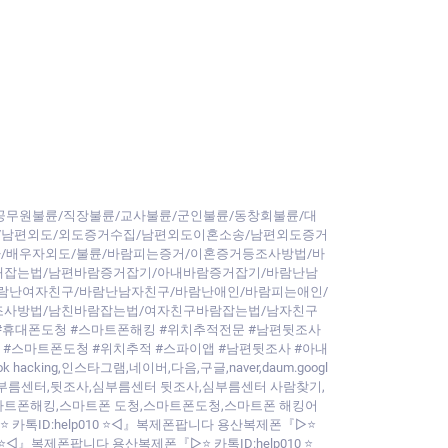
공무원불륜/직장불륜/교사불륜/군인불륜/동창회불륜/대
/남편외도/외도증거수집/남편외도이혼소송/남편외도증거
/배우자외도/불륜/바람피는증거/이혼증거등조사방법/바
내잡는법/남편바람증거잡기/아내바람증거잡기/바람난남
람난여자친구/바람난남자친구/바람난애인/바람피는애인/
조사방법/남친바람잡는법/여자친구바람잡는법/남자친구
#휴대폰도청 #스마트폰해킹 #위치추적전문 #남편뒷조사
 #스마트폰도청 #위치추적 #스파이앱 #남편뒷조사 #아내
ng,인스타그램,네이버,다음,구글,naver,daum.googl
부해킹,심부름센터,뒷조사,심부름센터 뒷조사,심부름센터 사람찾기,
스마트폰해킹,스마트폰 도청,스마트폰도청,스마트폰 해킹어
 카톡ID:help010 ⭐◁』복제폰팝니다 용산복제폰『▷⭐
 ⭐◁』복제폰팝니다 용산복제폰『▷⭐ 카톡ID:help010 ⭐