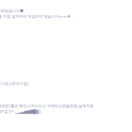
 의뢰받습니다■
파일을 직접 설치하여 작업하지 않습니다ᯓᯓ★
다 (장난문의사절）
(복제폰)툴은 확인시켜드리고 구매하신분들한텐 실제작동
˚)۳= ▁▂▃▅▆▇█▓▒