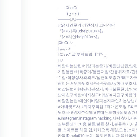
.⠀⠀ ᘏ ⑅ ᘏ
⠀⠀⠀( •̤ ༝ •̤ )
━━━∪∪━━━
✅24시간문의 라인상사 고민상담
『▷⭐카톡ID:help010⭐◁』
『▷⭐라인:help010⭐◁』
|ᘏ⑅ᘏ .✨⸒⸒
| ᴗ͈.ᴗ͈⸝⸝꒱
| ⊂ ꒱๑.* 잘 부탁드립니다*•.¸¸
| ∪
바람피는남편/바람피는증거/바람난남편/남편
기업불륜/카톡증거/불륜처벌/간통위자료/
수집/직장상사와외도/남편외도증거/배우자뒷
람피는배우자뒷조사/남편뒷조사/아내뒷조사
편잡는법/바람난남편잡기/아내불륜현장/남
남자친구바람/여자친구바람/여자친구바람의
바람잡는법/애인이바람피는지확인하는방법/남
#아내뒷조사 #위치추적앱 #휴대폰도청 #외
뒷조사 #위치추적앱 #휴대폰도청 #외도증거확보 #
e,instagram,instagram hacki
심부름센터 비용,불륜,불륜 찾기,불륜증거,이
플,스마트폰 해킹 앱,카카오톡 해킹,도청,스마
카톡ID:help010 ⭐◁』복제폰팝니다 용산복제