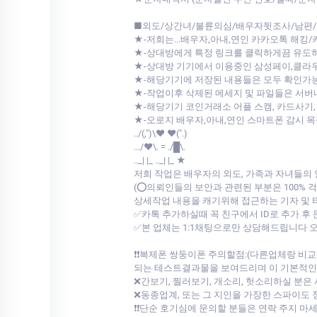
■외도/상간녀/불륜의심/배우자뒷조사/남편/
★-저희는...배우자,아내,연인 카카오톡 해킹
★-상대방에게 특정 링크를 클릭하게끔 유도
★-상대방 기기에서 이용중인 삼성페이,클
★-해당기기에 저장된 내용들은 모두 확인가
★-작업이후 삭제된 메세지 및 파일들은 서
★-해당기기 코인거래소 어플 스캠, 카드사기,
★-오로지 배우자,아내,연인 스마트폰 감시 
../(,")\♥ ♥(".)
.../♥\. = ./█\.
.._| |_ .._| |_ ★
저희 작업은 배우자의 외도, 가족과 자녀들의
(⭕의뢰인들의 보안과 관련된 부분은 100%
상세작업 내용을 캐기위해 접근하는 기자 및
✅카톡 추가하실때 꼭 친구에서 ID로 추가 후
✅본 업체는 1:1채팅으로만 상담해드립니다
❗❗복제폰 쌍둥이폰 주의할점:(다른업체랑 
되는 테스트결과물을 보여드리며 이 기본적인것도
❌간보기, 찔러보기, 개소리, 헛소리하실 분은
❌동종업계, 또는 그 지인을 가장한 스파이도 
❗❗단순 호기심에 문의할 분들은 연락 주지 마