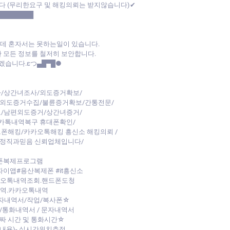
다 (무리한요구 및 해킹의뢰는 받지않습니다)✔
████████
데 혼자서는 못하는일이 있습니다.
 모든 정보를 철저히 보안합니다.
습니다.εつ▄█▀█●
/상간녀조사/외도증거확보/
/외도증거수집/불륜증거확보/간통전문/
/남편외도증거/상간녀증거/
카톡내역복구 휴대폰확인/
트폰해킹/카카오톡해킹 흥신소 해킹의뢰 /
 정직과믿음 신뢰업체입니다/
대폰복제프로그램
파이앱#용산복제폰 #it흥신소
카오톡내역조회.핸드폰도청
내역.카카오톡내역
자내역서/작업/복사폰☆
통화내역서 / 문자내역서
날짜 시간 및 통화시간☆
내용)- 실시간위치추적