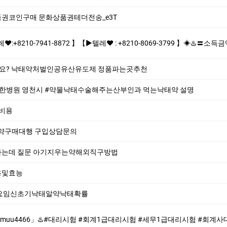
화상품권코인구매 문화상품권테더전송_e3T
 】【▶텔레♥ : +8210-8069-3799 】◈♨️〓소득금액증명원,잔액증명서위조,입출금내역,납세증명제작/위조업체〓통장잔액포토샵 -빠른제작/확실한
가요? 낙태약처벌인공유산유도제 정품파는곳추천
한병원 영천시 #약물낙태수술해주는산부인과 먹는낙­태약 설명
절비용
산약구매대행 구입상담문의
하는데 질문 아기지우는약해외직구방법
용및효능
술요임신초기낙태알약낙태확률
#회계1급대리시험 #세무1급대리시험 #회계사대리시험♨️ ♨️제작업체-위조업체-대리시험♨️ #대리시험 #회계1급대리시험 #세무1급대리시험 #회계사대리시