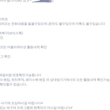
니다)❗❗(۳˚Д˚)۳= ▁▂▃▅▆▇█▓▒
고하죠
걸려오는 전화내용을 들을수있으며 ;문자도 볼수있으며 카톡도 볼수있습니다
역복구(보이스톡)
확인
 모든 어플리케이션 활동내역 확인
인
로그 확인
이메일비밀 번호확인가능합니다
스타 해킹, 위치추적, 페이스북 해킹 외 상대방기기에서의 모든 활동내역 확인가
확인할수 있습니다.
폰 사기에 조심하시길 바랍니다✔
있는 싸구려 프로그램에 현혹되지 마시길 바랍니다✔