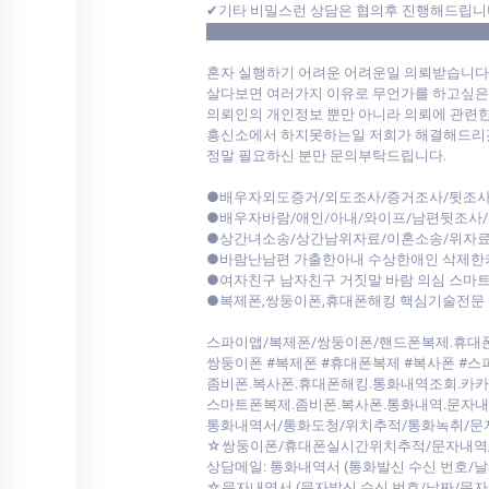
✔기타 비밀스런 상담은 협의후 진행해드립니
████████████████████████████
혼자 실행하기 어려운 어려운일 의뢰받습니다
살다보면 여러가지 이유로 무언가를 하고싶은
의뢰인의 개인정보 뿐만 아니라 의뢰에 관련한
흥신소에서 하지못하는일 저희가 해결해드리겠
정말 필요하신 분만 문의부탁드립니다.
●배우자외도증거/외도조사/증거조사/뒷조사
●배우자바람/애인/아내/와이프/남편뒷조사
●상간녀소송/상간남위자료/이혼소송/위자료
●바람난남편 가출한아내 수상한애인 삭제한
●여자친구 남자친구 거짓말 바람 의심 스마
●복제폰,쌍둥이폰,휴대폰해킹 핵심기술전문
스파이앱/복제폰/쌍둥이폰/핸드폰복제.휴
쌍둥이폰 #복제폰 #휴대폰복제 #복사폰 #스
좀비폰.복사폰.휴대폰해킹.통화내역조회.카
스마트폰복제.좀비폰.복사폰.통화내역.문자
통화내역서/통화도청/위치추적/통화녹취/문
☆쌍둥이폰/휴대폰실시간위치추적/문자내역/
상담메일: 통화내역서 (통화발신 수신 번호/
☆문자내역서 (문자발신 수신 번호/날짜/문자