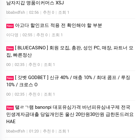
남자지갑 명품이커머스 XSJ
bbabvdfsh
|
02:56
|
추천 0
|
조회 1
아고다 할인코드 적용 전 확인해야 할 부분
New
이다영
|
02:55
|
추천 0
|
조회 1
[ BLUECASINO ] 회원 모집, 총판, 성인 PC, 매장, 파트너 모
New
집, 빠른정산
00
|
02:35
|
추천 0
|
조회 1
[ 갓벳 GODBET ] 신규 40% / 매충 10% / 최대 콤프 / 루징
New
10% / 크로스 O
00
|
02:35
|
추천 0
|
조회 1
탤ㄹㄱ램 banonpi 대포유심가격 바넌피유심내구제 전국
New
민생계자금대출 당일개인돈 울산 20만원30만원 급한돈드려요
HAE
bbabvdfsh
|
01:20
|
추천 0
|
조회 1