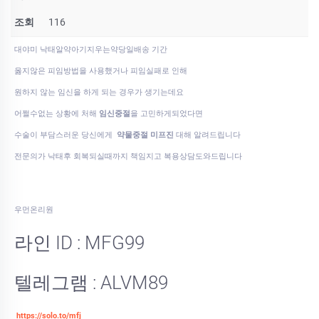
조회
116
대야미 낙태알약아기지우는약당일배송 기간
옳지않은 피임방법을 사용했거나 피임실패로 인해
원하지 않는 임신을 하게 되는 경우가 생기는데요
어쩔수없는 상황에 처해
임신중절
을 고민하게되었다면
수술이 부담스러운 당신에게
약물중절 미프진
대해 알려드립니다
전문의가 낙태후 회복되실때까지 책임지고 복용상담도와드립니다
우먼온리원
라인 ID : MFG99
텔레그램 : ALVM89
https://solo.to/mfj