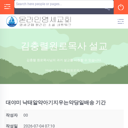
Skip
to
content
김충렬원로목사 설교
김충렬 원로목사님의 과거 설교를 시청할 수 있습니다.
Home
/
김충렬원로목사
대야미 낙태알약아기지우는약당일배송 기간
작성자
00
작성일
2026-07-04 07:10