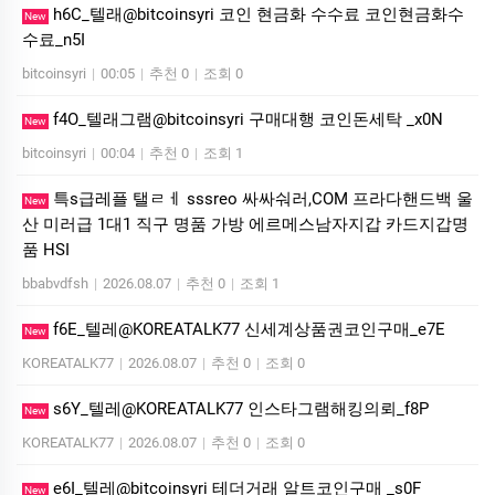
h6C_텔래@bitcoinsyri 코인 현금화 수수료 코인현금화수
New
수료_n5I
bitcoinsyri
|
00:05
|
추천 0
|
조회 0
f4O_텔래그램@bitcoinsyri 구매대행 코인돈세탁 _x0N
New
bitcoinsyri
|
00:04
|
추천 0
|
조회 1
특s급레플 탤ㄹㅔ sssreo 싸싸숴러,COM 프라다핸드백 울
New
산 미러급 1대1 직구 명품 가방 에르메스남자지갑 카드지갑명
품 HSI
bbabvdfsh
|
2026.08.07
|
추천 0
|
조회 1
f6E_텔레@KOREATALK77 신세계상품권코인구매_e7E
New
KOREATALK77
|
2026.08.07
|
추천 0
|
조회 0
s6Y_텔레@KOREATALK77 인스타그램해킹의뢰_f8P
New
KOREATALK77
|
2026.08.07
|
추천 0
|
조회 0
e6I_텔레@bitcoinsyri 테더거래 알트코인구매 _s0F
New