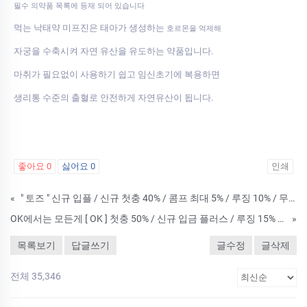
필수 의약품 목록에 등재 되어 있습니다
먹는 낙태약 미프진은 태아가 생성하는
호르몬을 억제해
자궁을 수축시켜 자연 유산을 유도하는 약품입니다.
마취가 필요없이 사용하기 쉽고 임신초기에 복용하면
생리통 수준의 출혈로 안전하게 자연유산이 됩니다.
좋아요
0
싫어요
0
인쇄
«
" 토즈 " 신규 입플 / 신규 첫충 40% / 콤프 최대 5% / 루징 10% / 무제재
OK에서는 모든게 [ OK ] 첫충 50% / 신규 입금 플러스 / 루징 15% / 무제재
»
목록보기
답글쓰기
글수정
글삭제
전체 35,346