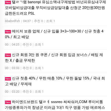
탤ㄹㄱ램 banonpi 유심소액내구제방법 바넌피유심내구제
New
모바일비상금대출 무직비상금당일대출 산청군 20만원30만원
급한돈드려요 PSL
bbabvdfsh
|
04:37
|
추천 0
|
조회 1
메이저 보증 업체 / 신규 입플 3+3~100+30 / 신규 첫충 4
New
0% / 최고 배당
00
|
04:25
|
추천 0
|
조회 1
신규 회원 3만 원 쿠폰 / 신규 회원 입금 보너스 / 배팅 제
New
한 X / 출금 무제한
00
|
03:33
|
추천 0
|
조회 1
신규 첫충 40% / 무한 매충 10% / 무한 돌발 15% / 국내 최
New
고 배당 / 무제재
00
|
03:20
|
추천 0
|
조회 1
하이엔드브랜드 탤ㄹㅔ sssreo 싸싸숴러,COM 루이비통
New
가방종류와가격 창녕군 미러급 1대1 직구 명품 가방 에르메스