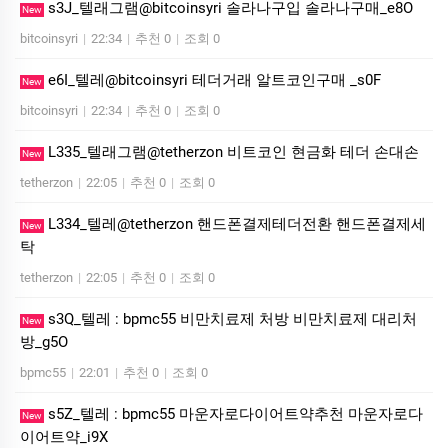
s3J_텔래그램@bitcoinsyri 솔라나구입 솔라나구매_e8O
New
bitcoinsyri
|
22:34
|
추천 0
|
조회 0
e6I_텔레@bitcoinsyri 테더거래 알트코인구매 _s0F
New
bitcoinsyri
|
22:34
|
추천 0
|
조회 0
L335_텔래그램@tetherzon 비트코인 현금화 테더 손대손
New
tetherzon
|
22:05
|
추천 0
|
조회 0
L334_텔레@tetherzon 핸드폰결제테더전환 핸드폰결제세
New
탁
tetherzon
|
22:05
|
추천 0
|
조회 0
s3Q_텔레 : bpmc55 비만치료제 처방 비만치료제 대리처
New
방_g5O
bpmc55
|
22:01
|
추천 0
|
조회 0
s5Z_텔레 : bpmc55 마운자로다이어트약추천 마운자로다
New
이어트약_i9X