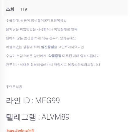
조회
119
수급잔데, 쌍둥이 임신했어요미­프진복용법
옳지않은 피임방법을 사용했거나 피임실패로 인해
원하지 않는 임신을 하게 되는 경우가 생기는데요
어쩔수없는 상황에 처해
임신중절
을 고민하게되었다면
수술이 부담스러운 당신에게
약물중절 미프진
대해 알려드립니다
전문의가 낙태후 회복되실때까지 책임지고 복용상담도와드립니다
우먼온리원
라인 ID : MFG99
텔레그램 : ALVM89
https://solo.to/mfj