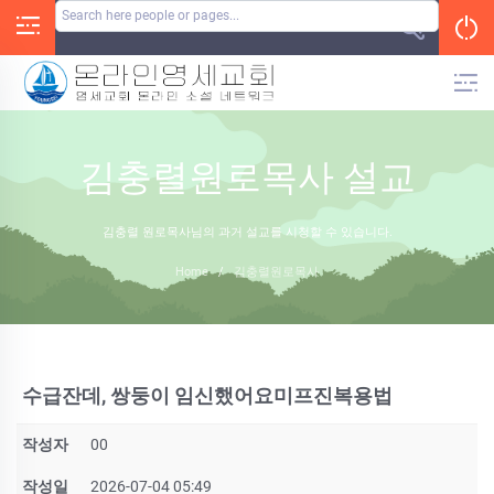
Skip
to
content
김충렬원로목사 설교
김충렬 원로목사님의 과거 설교를 시청할 수 있습니다.
Home
/
김충렬원로목사
수급잔데, 쌍둥이 임신했어요미­프진복용법
작성자
00
작성일
2026-07-04 05:49