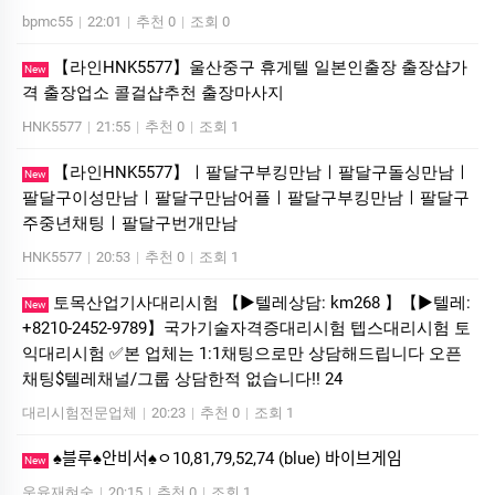
bpmc55
|
22:01
|
추천 0
|
조회 0
【라인HNK5577】울산중구 휴게텔 일본인출장 출장샵가
New
격 출장업소 콜걸샵추천 출장마사지
HNK5577
|
21:55
|
추천 0
|
조회 1
【라인HNK5577】ㅣ팔달구부킹만남ㅣ팔달구돌싱만남ㅣ
New
팔달구이성만남ㅣ팔달구만남어플ㅣ팔달구부킹만남ㅣ팔달구
주중년채팅ㅣ팔달구번개만남
HNK5577
|
20:53
|
추천 0
|
조회 1
토목산업기사대리시험 【▶텔레상담: km268 】【▶텔레:
New
+8210-2452-9789】국가기술자격증대리시험 텝스대리시험 토
익대리시험 ✅본 업체는 1:1채팅으로만 상담해드립니다 오픈
채팅$텔레채널/그룹 상담한적 없습니다!! 24
대리시험전문업체
|
20:23
|
추천 0
|
조회 1
♠블루♠안비서♠ㅇ10,81,79,52,74 (blue) 바이브게임
New
욱육재혀숭
|
20:15
|
추천 0
|
조회 1