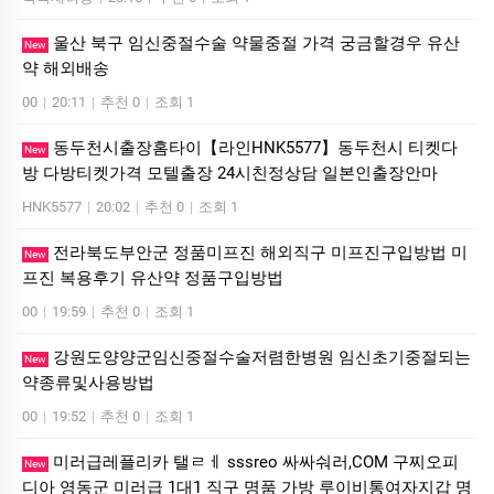
울산 북구 임신중절수술 약물중절 가격 궁금할경우 유산
New
약 해외배송
00
|
20:11
|
추천 0
|
조회 1
동두천시출장홈타이【라인HNK5577】동두천시 티켓다
New
방 다방티켓가격 모텔출장 24시친정상담 일본인출장안마
HNK5577
|
20:02
|
추천 0
|
조회 1
전라북도부안군 정품미프진 해외직구 미프진구입방법 미
New
프진 복용후기 유산약 정품구입방법
00
|
19:59
|
추천 0
|
조회 1
강원도양양군임신중절수술저렴한병원 임신초기중절되는
New
약종류및사용방법
00
|
19:52
|
추천 0
|
조회 1
미러급레플리카 탤ㄹㅔ sssreo 싸싸숴러,COM 구찌오피
New
디아 영동군 미러급 1대1 직구 명품 가방 루이비통여자지갑 명