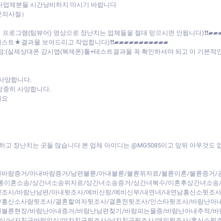
 타업체분들 시간낭비하지 마시기 바랍니다
문의사절）
제어 프로그램(팀뷰어) 영상으로 장난치는 업체들을 절대 믿으시면 안됩니다)❗❗▰▰
테스트★결과물 보여드리고 작업합니다)❗❗▰▰▰▰▰▰▰▰▰▰▰
할점:(실제상대폰 감시앱(복제폰)툴+테스트결과물 꼭 확인하셔야 되고 이 기본
 사양합니다.
정중히 사양합니다.
세요
하고 장난치는 곳들 많습니다.본 업체 아이디는 @MG5085이고 앞뒤 아무것도
바람증거/아내바람증거/남편불륜/아내불륜/불륜위자료/불륜이혼/불륜증거/
간통이혼소송/상간녀소송위자료/상간녀소송증거/상간녀복수/이혼후상간녀소송
조사/바람난남편/아내뒷조사/예비신랑/예비신부/내연녀/내연남흥신소뒷조사
/흥신소사람뒷조사/결혼할여자뒷조사/결혼전뒷조사/인스타뒷조사/바람난아
편불륜현장/바람난아내증거/바람난남편찾기/바람피는물증/바람난아내추적/바
심/남자친구바람의심/여자친구뒷조사/남자친구뒷조사/애인뒷조사/흥신소뒷