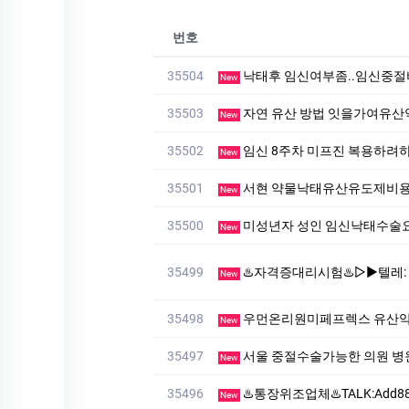
번호
35504
낙태후 임신여부좀..임신중
New
35503
자연 유산 방법 잇을가여유
New
35502
임신 8주차 미프진 복용하려
New
35501
서현 약물낙태유산유도제비
New
35500
미성년자 성인 임신낙태수
New
35499
♨️자격증대리시험♨️▷▶텔레: muu4466」♨️#대리시험 
New
35498
우먼온리원미페프렉스 유산
New
35497
서울 중절수술가능한 의원 병
New
35496
♨️통장위조업체♨️TALK:Add88♨️혼인관계증명서 제작
New