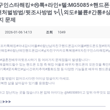
인스타해킹⭐㉸톡+라인+텔:MG5085⭐핸드
녀처벌방법/뒷조사방법 ✨⎝⎝외도#불륜#간통
지 문제
2026-01-06 14:13
조회
1049
5⭐와이프카톡해킹#아내감시어플#바람난남자친구핸드폰감시어플#핸드폰도청#
폰해킹#바람난애인핸드폰감시#남자친구카카오톡복원#여자친구인스타해킹#
#결혼전배우자뒷조사하기 등 여러가지 문제점들이 발생합니다✨
해결해드릴수 있는 핸드폰 도청 즉 해킹 어플로 배우자 핸드폰의 모든것을 확
록#문자확인#실시간위치추적#통화도청 등 다양한 기능들로 배우자 핸드폰을
인할 방법이 없어으시다면 더이상 망설이지 마세요.
행복한 삶을 살아갈수 있기를 응원합니다
고 장난치는 곳들 많습니다.본 업체 아이디는 @MG5085이고 앞뒤 아무것도 
요▶▶▶
━━━━━━━━━━━━━━━━━━━━━━━━━━━━━━━━━━