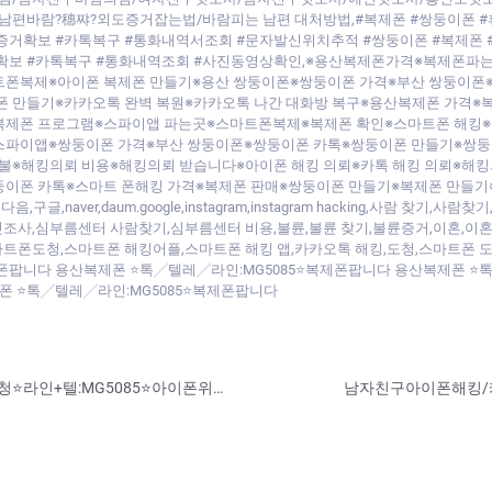
바람?穗쨔?외도증거잡는법/바람피는 남편 대처방법,#복제폰 #쌍둥이폰 #
증거확보 #카톡복구 #통화내역서조회 #문자발신위치추적 #쌍둥이폰 #복제폰 
거확보 #카톡복구 #통화내역조회 #사진동영상확인,※용산복제폰가격※복제폰파
폰복제※아이폰 복제폰 만들기※용산 쌍둥이폰※쌍둥이폰 가격※부산 쌍둥이폰※
폰 만들기※카카오톡 완벽 복원※카카오톡 나간 대화방 복구※용산복제폰 가격※
제폰 프로그램※스파이앱 파는곳※스마트폰복제※복제폰 확인※스마트폰 해킹※쌍
스파이앱※쌍둥이폰 가격※부산 쌍둥이폰※쌍둥이폰 카톡※쌍둥이폰 만들기※쌍둥
후불※해킹의뢰 비용※해킹의뢰 받습니다※아이폰 해킹 의뢰※카톡 해킹 의뢰※해
이폰 카톡※스마트 폰해킹 가격※복제폰 판매※쌍둥이폰 만들기※복제폰 만들기
,다음,구글,naver,daum.google,instagram,instagram hacking,
조사,심부름센터 사람찾기,심부름센터 비용,불륜,불륜 찾기,불륜증거,이혼,이혼
트폰도청,스마트폰 해킹어플,스마트폰 해킹 앱,카카오톡 해킹,도청,스마트폰 
폰팝니다 용산복제폰 ⭐톡╱텔레╱라인:MG5085⭐복제폰팝니다 용산복제폰 ⭐
폰 ⭐톡╱텔레╱라인:MG5085⭐복제폰팝니다
복제폰판매 용산복제폰.쌍둥이폰.핸드폰도청⭐라인+텔:MG5085⭐아이폰위치추적/복제폰/스파이앱/어플/흥신소/심부센터/IT전문/모바일흥신소