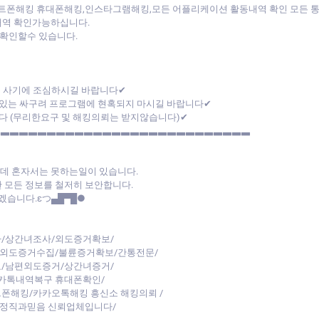
해킹 휴대폰해킹,인스타그램해킹,모든 어플리케이션 활동내역 확인 모든 통화내역
내역 확인가능하십니다.
확인할수 있습니다.
폰 사기에 조심하시길 바랍니다✔
있는 싸구려 프로그램에 현혹되지 마시길 바랍니다✔
다 (무리한요구 및 해킹의뢰는 받지않습니다)✔
▃▃▃▃▃▃▃▃▃▃▃▃▃▃▃▃▃▃▃▃▃▃▃▃▃▃▃▃
데 혼자서는 못하는일이 있습니다.
 모든 정보를 철저히 보안합니다.
습니다.εつ▄█▀█●
/상간녀조사/외도증거확보/
/외도증거수집/불륜증거확보/간통전문/
/남편외도증거/상간녀증거/
카톡내역복구 휴대폰확인/
트폰해킹/카카오톡해킹 흥신소 해킹의뢰 /
 정직과믿음 신뢰업체입니다/