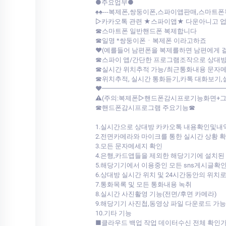
●주요업무●
♠♠---복제폰,쌍둥이폰,스파이앱판매,스마트
▷카카오톡 관련 ★스파이앱★ 다운아니고 업계최초
☎스마트폰 일반핸드폰 복제합니다
☎일명 *쌍둥이폰ㆍ복제폰 이라고하죠
♥(예를들어 남편폰을 복제를하면 남편에게 
☎스파이 앱/간단한 프로그램조작으로 상대방의
☎실시간 위치추적 가능/최근통화내용 문자메세
☎위치추적, 실시간 통화듣기,카톡 대화보기
♥━━━━━━━━━━━━━━━━━━
⚠️(주의:복제폰▷핸드폰감시프로기능화면+그 
☎핸드폰감시프로그램 주요기능☎
1.실시간으로 상대방 카카오톡 내용확인및내
2.전면카메라와 마이크를 통한 실시간 상황 
3.모든 문자메세지 확인
4.은행,카드앱들을 제외한 해당기기에 설치된
5.해당기기에서 이용중인 모든 sns게시글확
6.상대방 실시간 위치 및 24시간동안의 위치
7.통화목록 및 모든 통화내용 녹취
8.실시간 사진활영 기능(전면/후면 카메라)
9.해당기기 사진첩,동영상 파일 다운로드 가능
10.기타 기능
■클라우드 백업 작업 데이터수신 전체 확인