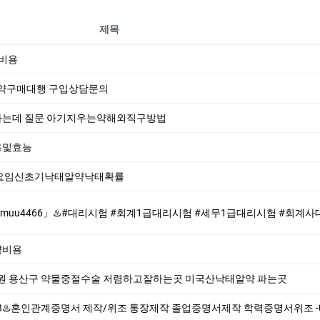
제목
절비용
산약구매대행 구입상담문의
하는데 질문 아기지우는약해외직구방법
용및효능
술요임신초기낙태알약낙태확률
#회계1급대리시험 #세무1급대리시험 #회계사대리시험♨️ ♨️제작업체-위조업체-대리시험♨️ #대리시험 #회계1급대리시험 #세무1급대리시험 #회계사대리시
약비용
원 용산구 약물중절수술 저렴하고잘하는곳 미국산낙­태알약 파는곳
/위조 통장제작 졸업증명서제작 학력증명서위조 -빠른제작/확실한퀄리티/원본100%/완벽보안 -전문가와 충분히 상담해 보시기 바랍니다 -완벽한 