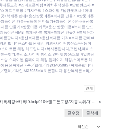
휴대폰도청 #스마트폰해킹 #위치추적전문 #남편뒷조사 #
#스마트폰도청 #위치추적 #스파이앱 #남편뒷조사 #아내
는곳※복제폰 판매※용산쌍둥이폰※복제폰 만들기※쌍둥이폰
쌍둥이폰 카톡※쌍둥이폰 만들기※쌍둥이 폰 이란※용산복
복제폰 만들기※쌍둥이폰 카톡※용산 쌍둥이폰※복제폰 만드
둥이폰※IMEI 복제※카톡 복제※복제폰 만들기※복제폰파
이폰팝니다※용산복제폰※용산복제폰 가격※복제폰 판매※I
킹의뢰 합니다※스마트폰 해킹 의뢰※사이버흥신소※쌍둥이
※스마트폰 해킹 해드립니다※복사폰팝니다,포렌식,페이스
사람 찾기,사람찾기,친구찾기,흥신소,사이버 흥신소,인터넷흥신소,모바일흥신
소송,스파이앱,홈페이지 해킹,웹페이지 해킹,스마트폰 해
도청 용산복제폰 ⭐톡╱텔레╱라인:MG5085⭐복제폰팝니다
톡╱텔레╱라인:MG5085⭐복제폰팝니다 용산복제폰 ⭐톡╱
인쇄
남자친구아이폰해킹/카톡해킹⭐카톡ID:help010⭐핸드폰도청/자동녹취/위치추적/복제폰/쌍둥이폰
»
글수정
글삭제