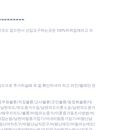
▰▰▰▰▰▰▰▰▰
적인것도 없으면서 선입요구하는곳은 100%허위업체라고 의
 없으므로 추가하실때 꼭 잘 확인하셔야 되고 라인/텔레만 전
공무원불륜/직장불륜/교사불륜/군인불륜/동창회불륜/대
/남편외도/외도증거수집/남편외도이혼소송/남편외도증거
/배우자외도/불륜/바람피는증거/이혼증거등조사방법/바
내잡는법/남편바람증거잡기/아내바람증거잡기/바람난남
람난여자친구/바람난남자친구/바람난애인/바람피는애인/
조사방법/남친바람잡는법/여자친구바람잡는법/남자친구