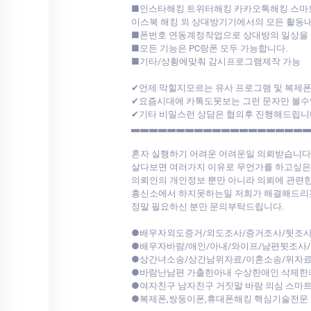
■인스타해킹 트위터해킹 카카오톡해킹 스마트폰
이스북 해킹 외 상대방기기에서의 모든 활동
■폰번호 연동계정작업으로 상대방의 일상을 
■모든 기능은 PC랑폰 모두 가능합니다.
■기타/상황에맞춰 감시프로그램제작 가능
✔언제 막힐지모르는 유사 프로그램 및 복제
✔요즘시대에 카톡도못보는 그런 문자만 볼수
✔기타 비밀스런 상담은 협의후 진행해드립니
▃▃▃▃▃▃▃▃▃▃▃▃▃▃▃▃▃▃▃
혼자 실행하기 어려운 어려운일 의뢰받습니다
살다보면 여러가지 이유로 무언가를 하고싶은
의뢰인의 개인정보 뿐만 아니라 의뢰에 관련한
흥신소에서 하지못하는일 저희가 해결해드리겠
정말 필요하신 분만 문의부탁드립니다.
●배우자외도증거/외도조사/증거조사/뒷조사
●배우자바람/애인/아내/와이프/남편뒷조사
●상간녀소송/상간남위자료/이혼소송/위자료
●바람난남편 가출한아내 수상한애인 삭제한
●여자친구 남자친구 거짓말 바람 의심 스마
●복제폰,쌍둥이폰,휴대폰해킹 핵심기술전문