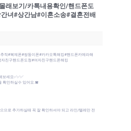
폰몰래보기/카톡내용확인/핸드폰도
#상간녀#상간남#이혼소송#결혼전배
위치추적#복제폰#쌍둥이폰#카카오톡해킹#핸드폰카메라해
남자친구핸드폰도청#여자친구핸드폰해킹
인해보세요✅✅✅
 확인하실수 있어요.☎
없으므로 추가하실때 꼭 잘 확인하셔야 되고 라인/텔레만 전