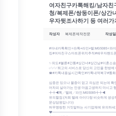
여자친구카톡해킹/남자친구
청/복제폰/쌍둥이폰/상간
우자뒷조사하기 등 여러가
작성자
복제폰제작전문
작성일
#아내카톡확인⭐㉸톡+라인+텔:MG508
킹#여자친구스마트폰위치추적#배우자핸드
✨외도#불륜#간통#상간녀#상간남#이혼소송
✅✅✅최고의 서비스로 당신의 고민을 한방에 
☎#카톡내용실시간확인#카톡내역복구#통화기
심증은 있으나 물증이 없고 의심은 되는데 확
어차피 살아가는 인생 마음고생하지 마시고 
╋╋◀톡╱텔레╱라인:MG5085╋╋◀
유의할점:(저희 텔레 아이디랑 비슷하게 생성하
문상담원입니다)
허무맹랑한 거짓말하는 사기업체에 유의하세
♥━━━━━━━━━━━━━━━━━━