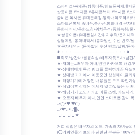
스파이앱/복제폰/쌍둥이폰/핸드폰복제.휴
쌍둥이폰 #복제폰 #휴대폰복제 #복사폰 #스
좀비폰.복사폰.휴대폰해킹.통화내역조회.카
스마트폰복제.좀비폰.복사폰.통화내역.문자
통화내역서/통화도청/위치추적/통화녹취/문
☆쌍둥이폰/휴대폰실시간위치추적/문자내역/
상담메일: 통화내역서 (통화발신 수신 번호/
☆문자내역서 (문자발신 수신 번호/날짜/문자
❥・・・ ┈┈┈┈┈┈┈┈┈┈┈┈┈┈┈┈┈ ・・・❥
■외도/상간녀/불륜의심/배우자뒷조사/남편/
★-저희는...배우자,아내,연인 카카오톡 해킹
★-상대방에게 특정 링크를 클릭하게끔 유도
★-상대방 기기에서 이용중인 삼성페이,클
★-해당기기에 저장된 내용들은 모두 확인가
★-작업이후 삭제된 메세지 및 파일들은 서
★-해당기기 코인거래소 어플 스캠, 카드사기,
★-오로지 배우자,아내,연인 스마트폰 감시 
../(,")\♥ ♥(".)
.../♥\. = ./█\.
.._| |_ .._| |_ ★
저희 작업은 배우자의 외도, 가족과 자녀들의
(⭕의뢰인들의 보안과 관련된 부분은 100%