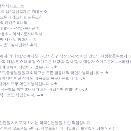
대폰복제프로그램
파이앱#용산복제폰 #it흥신소
카오톡내역조회.핸드폰도청
내역.카카오톡내역
자내역서/작업/복사폰☆
통화내역서 / 문자내역서
날짜 시간 및 통화시간☆
내용)- 실시간위치추적
아내(와이프)/전여자친구/남자친구 직장상사/전애인 연인의 사생활훔쳐보기
/카톡 해킹, 인스타 해킹,스마트폰 해킹 과 감시/감시 대상자 스마트폰에 apk
하여 멀웨어 작업하지 않습니다ᯓ★
라우드,금융앱들을 제외하고는 모든 활동내역 확인가능하십니다ᯓ★
능하시며 이전 삭제된 내용들도 복구가능합니다.ᯓ★
버내에서 모두 확인가능하십니다ᯓ★
 금융앱을 통한 3자 사기 모두 작업진행 안합니다.ᯓ★
목적으로만 작업합니다,.ᯓ★
 안전을 지키고자 하시는 의뢰인분들을 위한 작업입니다.
 걱정하지 않으셔도 된다고 자부드립니다.비밀보장 보안철저 정확 안전）