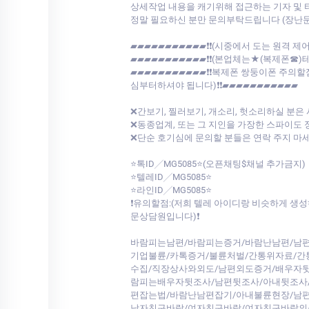
상세작업 내용을 캐기위해 접근하는 기자 및
정말 필요하신 분만 문의부탁드립니다 (장난
▰▰▰▰▰▰▰▰▰▰▰❗❗(시중에서 도는 원격 
▰▰▰▰▰▰▰▰▰▰▰❗❗(본업체는★(복제폰☎)
▰▰▰▰▰▰▰▰▰▰▰❗❗복제폰 쌍둥이폰 주의
심부터하셔야 됩니다)❗❗▰▰▰▰▰▰▰▰▰▰▰
❌간보기, 찔러보기, 개소리, 헛소리하실 분은
❌동종업계, 또는 그 지인을 가장한 스파이도 
❌단순 호기심에 문의할 분들은 연락 주지 마
⭐톡ID╱MG5085⭐(오픈채팅$채널 추가금지)
⭐텔레ID╱MG5085⭐
⭐라인ID╱MG5085⭐
❗유의할점:(저희 텔레 아이디랑 비슷하게 생성
문상담원입니다)❗
바람피는남편/바람피는증거/바람난남편/남편
기업불륜/카톡증거/불륜처벌/간통위자료/
수집/직장상사와외도/남편외도증거/배우자뒷
람피는배우자뒷조사/남편뒷조사/아내뒷조사
편잡는법/바람난남편잡기/아내불륜현장/남
남자친구바람/여자친구바람/여자친구바람의