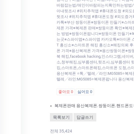
바람잡는법/애인이바람피는지확인하는방법/남편
아내뒷조사 #위치추적앱 #휴대폰도청 #외도
뒷조사 #위치추적앱 #휴대폰도청 #외도증
카톡※부산 쌍둥이폰※쌍둥이폰 만들기※스마트
제폰 가격※복제폰 판매※쌍둥이폰 확인※복제
는 방법※쌍둥이폰팝니다※쌍둥이폰 만들기※복
는곳※스파이앱※스파이앱 카카오톡※아이폰 
T 흥신소※스마트폰 해킹 흥신소※해킹의뢰 
폰 가격※용산복제폰 가격※용산쌍둥이폰※쌍둥
북 해킹,facebook hacking,인스타그램,네이버
소,청부해킹,심부름센터,뒷조사,심부름센터 뒷
킹,스마트폰,스마트폰해킹,스마트폰 도청,스마
용산복제폰 ⭐톡╱텔레╱라인:MG5085⭐복제
텔레╱라인:MG5085⭐복제폰팝니다 용산복제
좋아요
0
싫어요
0
«
목록보기
답글쓰기
전체 35,424