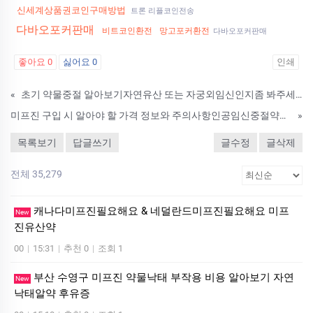
신세계상품권코인구매방법
트론 리플코인전송
다바오포커판매
비트코인환전
망고포커환전
다바오포커판매
좋아요
0
싫어요
0
인쇄
«
초기 약물중절 알아보기자연유산 또는 자궁외임신인지좀 봐주세요임신중절약성분 복용후주의사항 원치않은임신 유산비용
미프진 구입 시 알아야 할 가격 정보와 주의사항인공임신중절약복용후기
»
목록보기
답글쓰기
글수정
글삭제
전체 35,279
캐나다미프진필요해요 & 네덜란드미프진필요해요 미­프
New
진유산약
00
|
15:31
|
추천 0
|
조회 1
부산 수영구 미프진 약물낙태 부작용 비용 알아보기 자연
New
낙­태알약 후유증