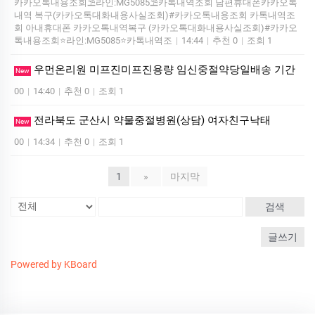
카카오톡내용조회⛱️라인:MG5085⛱️카톡내역조회 남편휴대폰카카오톡
내역 복구(카카오톡대화내용사실조회)#카카오톡내용조회 카톡내역조
회 아내휴대폰 카카오톡내역복구 (카카오톡대화내용사실조회)#카카오
톡내용조회⭐라인:MG5085⭐카톡내역조
|
14:44
|
추천 0
|
조회 1
우먼온리원 미프진미프진용량 임신중절약당일배송 기간
New
00
|
14:40
|
추천 0
|
조회 1
전라북도 군산시 약물중절병원(상담) 여자친구낙­태
New
00
|
14:34
|
추천 0
|
조회 1
1
»
마지막
검색
글쓰기
Powered by KBoard