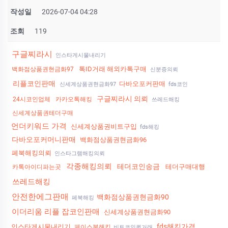
작성일
2026-07-04 04:28
조회
119
구글찌라시
인스타게시물내리기
톡ID거래 해외카톡구매
백화점상품권현금화97
신분증의뢰
리플코인판매
다바오포커판매
신세계상품권현금화97
fds코인
구글찌라시 의뢰
24시코인업체
카카오톡해킹
쓰레드해킹
신세계상품권테더구매
언더키워드 가격
신세계상품권비트구입
fds해킹
다바오포커머니판매
백화점상품권현금화96
페북해킹의뢰
인스타그램해킹의뢰
각종해킹의뢰
테더코인송금
테더구매대행
카톡아이디파는곳
쓰레드해킹
안전한에그판매
백화점상품권현금화90
페북해킹
이더리움 리플 잡코인판매
신세계상품권현금화90
fds해킹가격
인스타게시물내리기
페이스북해킹
비트코인퀵거래