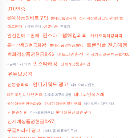
010인증
롯데상품권비트구입
롯데상품권세탁
신세계상품권코인구매방법
010인증
에그판매
라우터판매
폰해킹
인스타그램해킹의뢰
안전한에그판매
카카오톡해킹의뢰
트론리플 전송대행
롯데상품권현금화95
롯데상품권현금화93
백화점상품권현금화96
비트코인환전
신세계상품권현금화100
인스타해킹
신세계상품권매입
구글찌라시 의뢰
유튜브공격
언더키워드 광고
신분증의뢰
다바오머니환전
테더코인직거래
테더코인비대면거래
암호화폐구매대행
롯데상품권현금화95
신세계상품권코인구입
테더코인비대면거래
신분증의뢰
롯데상품권코인구매
다바오포커구입
신세계상품권현금화97
구글찌라시 광고
이더리움 리플코인구매