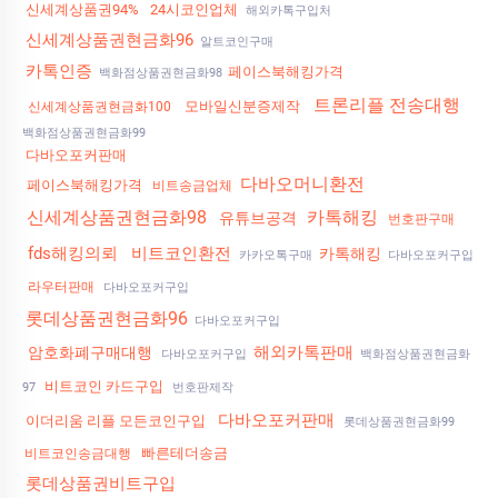
신세계상품권94%
24시코인업체
해외카톡구입처
신세계상품권현금화96
알트코인구매
카톡인증
페이스북해킹가격
백화점상품권현금화98
트론리플 전송대행
모바일신분증제작
신세계상품권현금화100
백화점상품권현금화99
다바오포커판매
다바오머니환전
페이스북해킹가격
비트송금업체
신세계상품권현금화98
카톡해킹
유튜브공격
번호판구매
fds해킹의뢰
비트코인환전
카톡해킹
카카오톡구매
다바오포커구입
라우터판매
다바오포커구입
롯데상품권현금화96
다바오포커구입
해외카톡판매
암호화폐구매대행
다바오포커구입
백화점상품권현금화
비트코인 카드구입
97
번호판제작
다바오포커판매
이더리움 리플 모든코인구입
롯데상품권현금화99
빠른테더송금
비트코인송금대행
롯데상품권비트구입