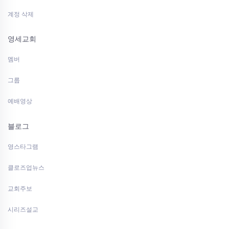
계정 삭제
영세교회
멤버
그룹
예배영상
블로그
영스타그램
클로즈업뉴스
교회주보
시리즈설교