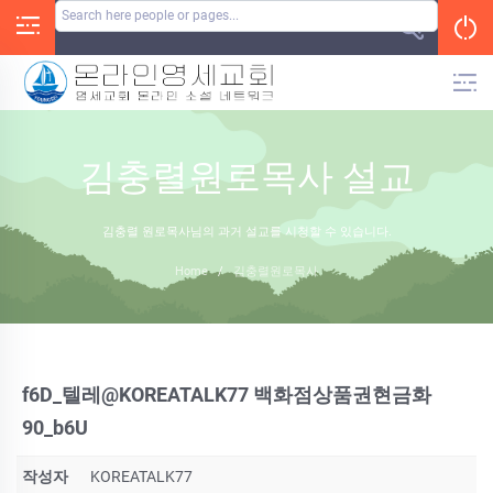
Skip
to
content
김충렬원로목사 설교
김충렬 원로목사님의 과거 설교를 시청할 수 있습니다.
Home
/
김충렬원로목사
f6D_텔레@KOREATALK77 백화점상품권현금화
90_b6U
작성자
KOREATALK77