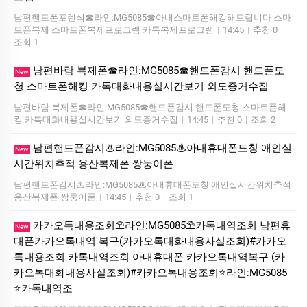
남편핸드폰포렌식☎라인:MG5085☎아내스마트폰해킹해드립니다 스마
트폰복제 스마트폰복제프로그램 카톡복제프로그램
|
14:45
|
추천 0
|
조회 1
남편바람 복제폰☎라인:MG5085☎핸드폰감시 핸드폰도
New
청 스마트폰해킹 카톡대화내용실시간보기 외도증거수집
남편바람 복제폰☎라인:MG5085☎핸드폰감시 핸드폰도청 스마트폰해
킹 카톡대화내용실시간보기 외도증거수집
|
14:45
|
추천 0
|
조회 2
남편핸드폰감시♨라인:MG5085♨아내휴대폰도청 애인실
New
시간위치추적 용산복제폰 쌍둥이폰
남편핸드폰감시♨라인:MG5085♨아내휴대폰도청 애인실시간위치추적
용산복제폰 쌍둥이폰
|
14:45
|
추천 0
|
조회 1
카카오톡내용조회⛱️라인:MG5085⛱️카톡내역조회 남편휴
New
대폰카카오톡내역 복구(카카오톡대화내용사실조회)#카카오
톡내용조회 카톡내역조회 아내휴대폰 카카오톡내역복구 (카
카오톡대화내용사실조회)#카카오톡내용조회⭐라인:MG5085
⭐카톡내역조