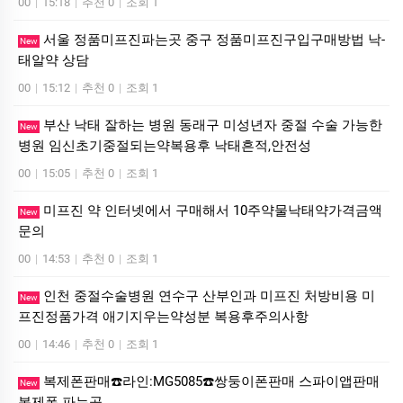
00
|
15:18
|
추천 0
|
조회 1
서울 정품미프진파는곳 중구 정품미프진구입구매방법 낙­
New
태알약 상담
00
|
15:12
|
추천 0
|
조회 1
부산 낙태 잘하는 병원 동래구 미성년자 중절 수술 가능한
New
병원 임신초기중절되는약복용후 낙태흔적,안전성
00
|
15:05
|
추천 0
|
조회 1
미프진 약 인터넷에서 구매해서 10주약물낙태약가격금액
New
문의
00
|
14:53
|
추천 0
|
조회 1
인천 중절수술병원 연수구 산부인과 미프진 처방비용 미
New
프진정품가격 애기지우는약성분 복용후주의사항
00
|
14:46
|
추천 0
|
조회 1
복제폰판매☎️라인:MG5085☎️쌍둥이폰판매 스파이앱판매
New
복제폰 파는곳