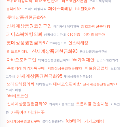
테더코인판매
트위터해킹의뢰
비트코인사는법
쓰레드해킹의뢰
페이스북해킹
fds걸렸어요
블랙키워드
쓰레드해킹의뢰
롯데상품권현금화94
신세계상품권코인구입
암호화폐전송대행
테더구매 테더판매
페이스북해킹의뢰
이더리움판매
010인증
카톡아이디판매
롯데상품권현금화97
인스타해킹
fds해킹의뢰
신세계상품권현금화93
리플코인매입
롯데상품권코인구매
다바오포커구입
fds가격제안
백화점상품권현금화99
인스타해킹가격
비트송금업체
톡ID거래 해외카톡구매
백화점상품권현금화93
보안에
신세계상품권현금화95
그구매
롯데상품권현금화94
쓰레드해킹의뢰
테더코인판매함
신세계상품권현금화91
테더현금화
쓰레드해킹
fds비트코인
신세계상품권현금화92
트론리플 전송대행
카톡해커텔레그램
카톡인
카톡아이디파는곳
증
fds테더
카카오해킹
신세계상품권코인구매
롯데상품권94%