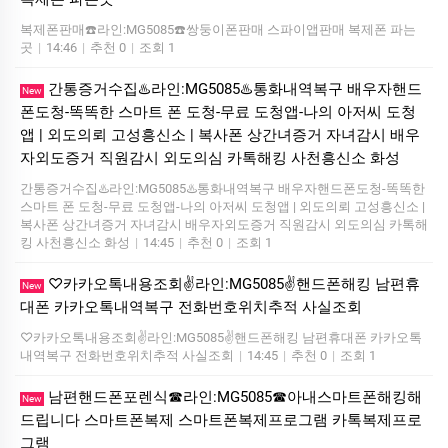
복제폰판매☎️라인:MG5085☎️쌍둥이폰판매 스파이앱판매 복제폰 파는
곳
|
14:46
|
추천 0
|
조회 1
간통증거수집♨️라인:MG5085♨️통화내역복구 배우자핸드
New
폰도청-똑똑한 스마트 폰 도청-무료 도청앱-나의 아저씨 도청
앱 | 외도의뢰 고성흥신소 | 복사폰 상간녀증거 자녀감시 배우
자외도증거 직원감시 외도의심 카톡해킹 사천흥신소 화성
간통증거수집♨️라인:MG5085♨️통화내역복구 배우자핸드폰도청-똑똑한
스마트 폰 도청-무료 도청앱-나의 아저씨 도청앱 | 외도의뢰 고성흥신소 |
복사폰 상간녀증거 자녀감시 배우자외도증거 직원감시 외도의심 카톡해
킹 사천흥신소 화성
|
14:45
|
추천 0
|
조회 1
♡카카오톡내용조회✌️라인:MG5085✌️핸드폰해킹 남편휴
New
대폰 카카오톡내역복구 전화번호위치추적 사실조회
♡카카오톡내용조회✌️라인:MG5085✌️핸드폰해킹 남편휴대폰 카카오톡
내역복구 전화번호위치추적 사실조회
|
14:45
|
추천 0
|
조회 1
남편핸드폰포렌식☎라인:MG5085☎아내스마트폰해킹해
New
드립니다 스마트폰복제 스마트폰복제프로그램 카톡복제프로
그램