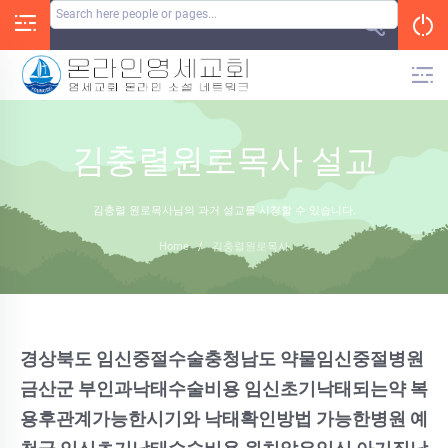
Skip
to
content
김충렬원로목사 설교
김충렬 원로목사님의 과거 설교를 시청할 수 있습니다.
Home
/
김충렬원로목사
경상북도 임신중절수술충청남도 약물임신중절병원
금산군 부인과낙태수술비용 임신초기낙태되는약 복
용후관계가능한시기와 낙태확인방법 가능한병원 예