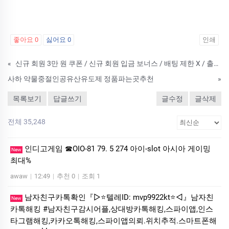
좋아요
0
싫어요
0
인쇄
«
신규 회원 3만 원 쿠폰 / 신규 회원 입금 보너스 / 배팅 제한 X / 출금 무제한
사하 약물중절인공유산유도제 정품파는곳추천
»
목록보기
답글쓰기
글수정
글삭제
전체 35,248
인디­고게­임 ☎OIO-81 79. 5 274 아이-slot 아시아 게이밍
New
최대%
awaw
|
12:49
|
추천 0
|
조회 1
남자친구카톡확인『▷⭐텔레ID: mvp9922kt⭐◁』남자친
New
카톡해킹 #남자친구감시어플,상대방카톡해킹,스파이앱,인스
타그램해킹,카카오톡해킹,스파이앱의뢰.위치추적.스마트폰해