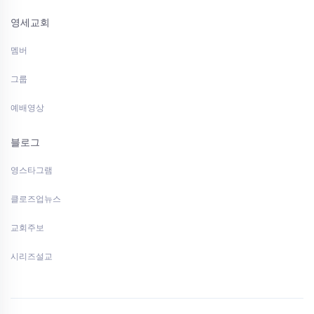
영세교회
멤버
그룹
예배영상
블로그
영스타그램
클로즈업뉴스
교회주보
시리즈설교