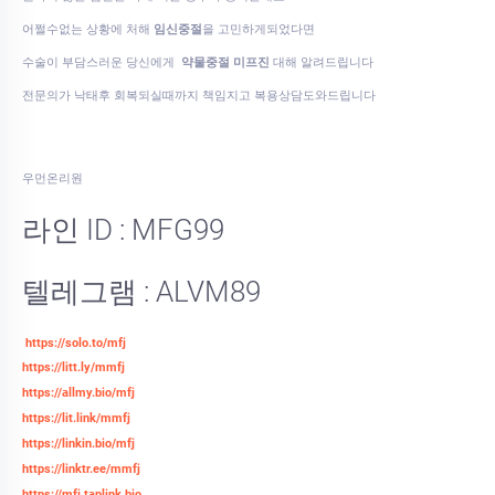
어쩔수없는 상황에 처해
임신중절
을 고민하게되었다면
수술이 부담스러운 당신에게
약물중절 미프진
대해 알려드립니다
전문의가 낙태후 회복되실때까지 책임지고 복용상담도와드립니다
우먼온리원
라인 ID : MFG99
텔레그램 : ALVM89
https://solo.to/mfj
https://litt.ly/mmfj
https://allmy.bio/mfj
https://lit.link/mmfj
https://linkin.bio/mfj
https://linktr.ee/mmfj
https://mfj.taplink.bio