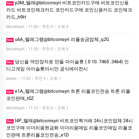
p3M_텔래@bitcoinsyri 비트코인카드구매 비트코인신용
New
카드 비트코인체크카드 코인카드구매 코인신용카드 코인체크
카드_h9H
bitcoinsyri
|
11:50
|
추천 0
|
조회 0
u6A_텔레그램@bitcoinsyri 리플송금업체_q2G
New
bitcoinsyri
|
11:50
|
추천 0
|
조회 0
당신을 억만장자로 만들 아이슬룟 ( 0 10. 7465 .3464) 인
New
디­고게­임 아이슬룟아시안 공식에이전시
awaw
|
11:33
|
추천 0
|
조회 1
e1A_텔레그램@bitcoinsyri 트론 리플코인전송 트론 리플
New
코인판매_t0Z
bitcoinsyri
|
11:13
|
추천 0
|
조회 1
l4P_텔래@bitcoinsyri 비트코인퀵거래 24시코인업체 24시
New
코인구매 이더리움현금화 이더리움매입 리플코인매입 리플코
인판매 트론리플코인전송_e1D