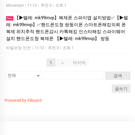
bitcoinsyri
|
11:13
|
추천 0
|
조회 1
【▶텔레: mk99mvp】복제폰 스파이앱 설치방법✅【▶텔
New
레: mk99mvp】✅핸드폰도청 쌍둥이폰 스마트폰해킹의뢰 폰
복제 위치추적 핸드폰감시 카톡해킹 인스타해킹 스파이웨어
설치 핸드폰도청 복제폰 【▶텔레: mk99mvp】 쌍둥
비밀보장-안전
|
11:12
|
추천 0
|
조회 1
1
»
마지막
검색
글쓰기
Powered by KBoard