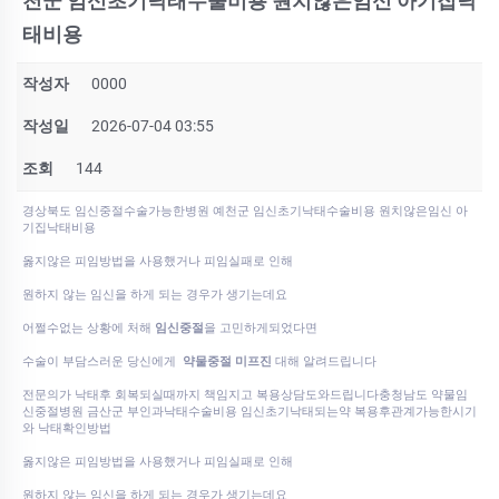
천군 임신초기낙태수술비용 원치않은임신 아기집낙
태비용
작성자
0000
작성일
2026-07-04 03:55
조회
144
경상북도 임신중절수술가능한병원 예천군 임신초기낙태수술비용 원치않은임신 아
기집낙태비용
옳지않은 피임방법을 사용했거나 피임실패로 인해
원하지 않는 임신을 하게 되는 경우가 생기는데요
어쩔수없는 상황에 처해
임신중절
을 고민하게되었다면
수술이 부담스러운 당신에게
약물중절 미프진
대해 알려드립니다
전문의가 낙태후 회복되실때까지 책임지고 복용상담도와드립니다충청남도 약물임
신중절병원 금산군 부인과낙태수술비용 임신초기낙태되는약 복용후관계가능한시기
와 낙태확인방법
옳지않은 피임방법을 사용했거나 피임실패로 인해
원하지 않는 임신을 하게 되는 경우가 생기는데요