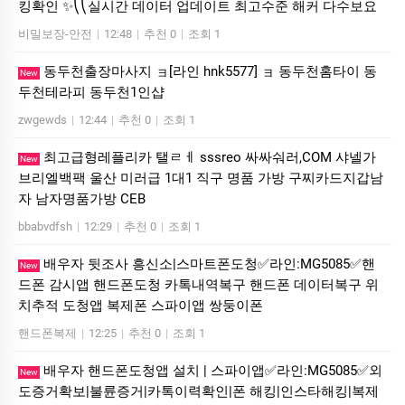
킹확인 ✨⎝⎝실시간 데이터 업데이트 최고수준 해커 다수보요
비밀보장-안전
|
12:48
|
추천 0
|
조회 1
동두천출장마사지 ョ[라인 hnk5577] ョ 동두천홈타이 동
New
두천테라피 동두천1인샵
zwgewds
|
12:44
|
추천 0
|
조회 1
최고급형레플리카 탤ㄹㅔ sssreo 싸싸숴러,COM 샤넬가
New
브리엘백팩 울산 미러급 1대1 직구 명품 가방 구찌카드지갑남
자 남자명품가방 CEB
bbabvdfsh
|
12:29
|
추천 0
|
조회 1
배우자 뒷조사 흥신소|스마트폰도청✅라인:MG5085✅핸
New
드폰 감시앱 핸드폰도청 카톡내역복구 핸드폰 데이터복구 위
치추적 도청앱 복제폰 스파이앱 쌍둥이폰
핸드폰복제
|
12:25
|
추천 0
|
조회 1
배우자 핸드폰도청앱 설치 | 스파이앱✅라인:MG5085✅외
New
도증거확보|불륜증거|카톡이력확인|폰 해킹|인스타해킹|복제