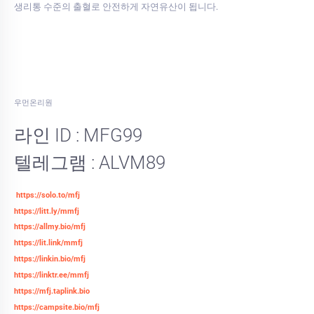
생리통 수준의 출혈로 안전하게 자연유산이 됩니다.
우먼온리원
라인 ID : MFG99
텔레그램 : ALVM89
https://solo.to/mfj
https://litt.ly/mmfj
https://allmy.bio/mfj
https://lit.link/mmfj
https://linkin.bio/mfj
https://linktr.ee/mmfj
https://mfj.taplink.bio
https://campsite.bio/mfj