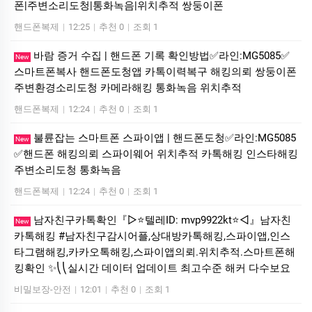
폰|주변소리도청|통화녹음|위치추적 쌍둥이폰
핸드폰복제
|
12:25
|
추천 0
|
조회 1
바람 증거 수집 | 핸드폰 기록 확인방법✅라인:MG5085✅
New
스마트폰복사 핸드폰도청앱 카톡이력복구 해킹의뢰 쌍둥이폰
주변환경소리도청 카메라해킹 통화녹음 위치추적
핸드폰복제
|
12:24
|
추천 0
|
조회 1
불륜잡는 스마트폰 스파이앱 | 핸드폰도청✅라인:MG5085
New
✅핸드폰 해킹의뢰 스파이웨어 위치추적 카톡해킹 인스타해킹
주변소리도청 통화녹음
핸드폰복제
|
12:24
|
추천 0
|
조회 1
남자친구카톡확인『▷⭐텔레ID: mvp9922kt⭐◁』남자친
New
카톡해킹 #남자친구감시어플,상대방카톡해킹,스파이앱,인스
타그램해킹,카카오톡해킹,스파이앱의뢰.위치추적.스마트폰해
킹확인 ✨⎝⎝실시간 데이터 업데이트 최고수준 해커 다수보요
비밀보장-안전
|
12:01
|
추천 0
|
조회 1