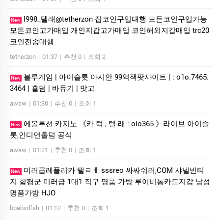
I998_텔래@tetherzon 잡코인구입대행 모든코인구입가능
New
모든코인고가매입 개인지갑고가매입 코인해외지갑매입 trc20
코인전송대행
tetherzon
|
01:37
|
추천 0
|
조회 2
블루게­임 | 아이슬룟 아시안 99억잭­팟사이트 | : o1o.7465.
New
3464 | 횰덤 | 바듀기 | 맛고
awaw
|
01:30
|
추천 0
|
조회 1
에볼루션 카­지노 《카 턱 , 텔 래 : oio365 》라이브 아이슬
New
롯,인디언홀덤 공식
awaw
|
01:21
|
추천 0
|
조회 1
미러급레플리카 탤ㄹㅔ sssreo 싸싸숴러,COM 샤넬빈티
New
지 함평군 미러급 1대1 직구 명품 가방 루이비통카드지갑 남성
명품가방 HJO
bbabvdfsh
|
01:12
|
추천 0
|
조회 1