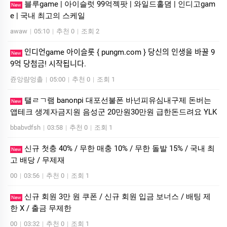
블루game | 아이슬럿 99억젝팟 | 와일드홀뎜 | 인디­고gam
New
e | 국내 최고의 스케일
awaw
|
05:10
|
추천 0
|
조회 2
인디언game 아이슬롯 { pungm.com } 당신의 인생을 바꿀 9
New
9억 당첨금! 시작됩니다.
쥰앙럄엉촐
|
05:00
|
추천 0
|
조회 1
탤ㄹㄱ램 banonpi 대포선불폰 바넌피유심내구제 돈버는
New
앱테크 생계자금지원 음성군 20만원30만원 급한돈드려요 YLK
bbabvdfsh
|
03:58
|
추천 0
|
조회 1
신규 첫충 40% / 무한 매충 10% / 무한 돌발 15% / 국내 최
New
고 배당 / 무제재
00
|
03:56
|
추천 0
|
조회 1
신규 회원 3만 원 쿠폰 / 신규 회원 입금 보너스 / 배팅 제
New
한 X / 출금 무제한
00
|
03:32
|
추천 0
|
조회 1