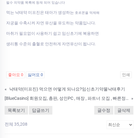
필수 의약품 목록에 등재 되어 있습니다
먹는 낙태약 미프진은 태아가 생성하는
호르몬을 억제해
자궁을 수축시켜 자연 유산을 유도하는 약품입니다.
마취가 필요없이 사용하기 쉽고 임신초기에 복용하면
생리통 수준의 출혈로 안전하게 자연유산이 됩니다.
좋아요
0
싫어요
0
인쇄
«
낙태약(미프진) 먹으면 어떻게 되나요?임신초기약물낙­태후기
[BlueCasino] 회원모집, 총판, 성인PC , 매장 , 파트너 모집 , 빠른정산
»
목록보기
답글쓰기
글수정
글삭제
전체 35,208