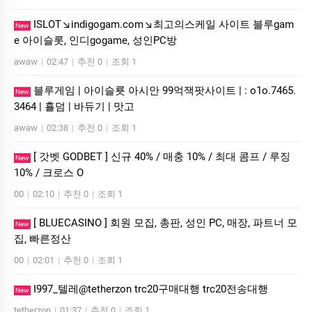
ISLOT↘indigogam.com↘최고의스케일 사이트 블루gam
New
e 아이슬­롯, 인디gogame, 성인PC방
awaw
|
02:47
|
추천 0
|
조회 1
블루게­임 | 아이슬룟 아시안 99억잭­팟사이트 | : o1o.7465.
New
3464 | 횰덤 | 바듀기 | 맛고
awaw
|
02:38
|
추천 0
|
조회 1
[ 갓벳 GODBET ] 신규 40% / 매충 10% / 최대 콤프 / 루징
New
10% / 크로스 O
00
|
02:10
|
추천 0
|
조회 1
[ BLUECASINO ] 회원 모집, 총판, 성인 PC, 매장, 파트너 모
New
집, 빠른정산
00
|
02:01
|
추천 0
|
조회 1
I997_텔레@tetherzon trc20구매대행 trc20전송대행
New
tetherzon
|
01:37
|
추천 0
|
조회 1