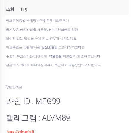
조회
110
미프진복용법 낙태정신적후유증미­프진후기
옳지않은 피임방법을 사용했거나 피임실패로 인해
원하지 않는 임신을 하게 되는 경우가 생기는데요
어쩔수없는 상황에 처해
임신중절
을 고민하게되었다면
수술이 부담스러운 당신에게
약물중절 미프진
대해 알려드립니다
전문의가 낙태후 회복되실때까지 책임지고 복용상담도와드립니다
우먼온리원
라인 ID : MFG99
텔레그램 : ALVM89
https://solo.to/mfj