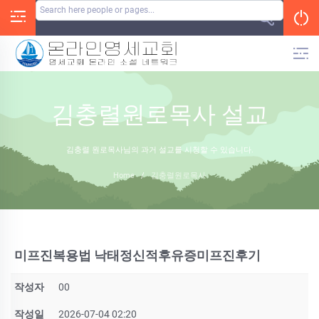
Skip
to
content
김충렬원로목사 설교
김충렬 원로목사님의 과거 설교를 시청할 수 있습니다.
Home
/
김충렬원로목사
미프진복용법 낙태정신적후유증미­프진후기
작성자
00
작성일
2026-07-04 02:20