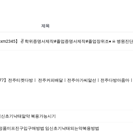
제목
제작#졸업증명서제작#졸업장위조♦ ☠ 병원진단서제작전문 【▶▶텔레: hxm2345】 ✡ ☑☑ ː빠르고 정확하게 답변드리도록하겠습니다.✈☢ ♀☃ ː
7】전주티켓다방ㅣ 전주커피배달ㅣ전주아가씨알선ㅣ전주다방아줌마ㅣ전주애인대행⑭전
여임신초기낙­태알약 복용가능시기
 정품미프진구입구매방법 임신초기낙태되는약복용방법