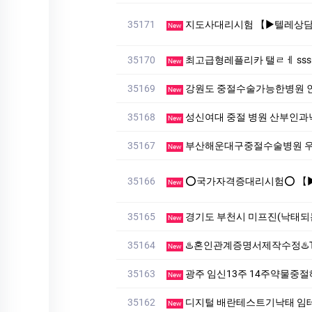
35171
지도사대리시험 【▶텔레상담: km268 】【▶텔레: +821
New
35170
최고급형레플리카 탤ㄹㅔ sssreo 
New
35169
강원도 중절수술가능한병원 
New
35168
성신여대 중절 병원 산부인
New
35167
부산해운대구중절수술병원 우
New
35166
⭕️국가자격증대리시험⭕️ 【▶▶텔레: hxm2345】 #남쯩#
New
35165
경기도 부천시 미프진(낙태되
New
35164
♨️혼인관계증명서제작수정♨️TALK:Add88♨️혼인관계증명
New
35163
광주 임신13주 14주약물중절해
New
35162
디지털 배란테스트기낙태 임
New