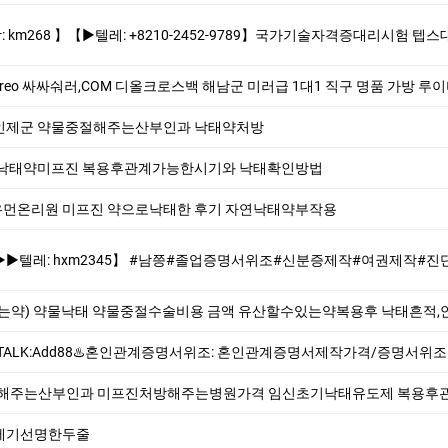
0-2452-9789】국가기술자격증대리시험 텝스대리시험 토익대리시험 ✅본 업체는 1:1채팅으로만 상담해드립니다 오픈채팅$텔레채널/그룹 상담한적 없
싸싸숴러,COM 디올크로스백 해남군 미러급 1대1 직구 명품 가방 루이비통반지갑 이탈리아
인제군 약물중절해주는산부인과 낙­태약처방
과낙태약미프진 복용후관계가능한시기와 낙태확인방법
먼온리원 미프진 약으로낙태한 후기 자연낙태약부작용
졸업증명서위조#신분증제작#여권제작#진단서위조#여쯩⭕️ #자격증대리시험 #토익대리시험 #텝스대리시험 #수능대리시험 #토익스피킹대리시험 #텝스스피킹대리
는약) 약물낙태 약물중절수술비용 금액 유산할수있는약복용후 낙태흔적,
서위조: 혼인관계증명서제작가격/증명서위조확인방법 제작:위조 이혼확인서 혼인관계증명서 제작/위조 통장위조업체 졸업증명서제작 학력증명서위조 -빠른제작
주는산부인과 미프진처방해주는병원가격 임신초기낙태유도제 복용후관계가능한시기와 낙
테기선명한두줄