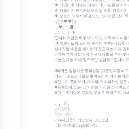
★-작업이후 삭제된 메세지 및 파일들은 서
★-해당기기 코인거래소 어플 스캠, 카드사기,
★-오로지 배우자,아내,연인 스마트폰 감시 
../(,")\♥ ♥(".)
.../♥\. = ./█\.
.._| |_ .._| |_ ★
⭕저희 작업은 배우자의 외도, 가족과 자녀들
(★의뢰인들의 보안과 관련된 부분은 100%
상세작업 내용을 캐기위해 접근하는 기자 및
✅카톡 추가하실때 꼭 친구에서 ID로 추가 후
✅본 업체는 1:1채팅으로만 상담해드립니다
❗❗복제폰 쌍둥이폰 주의할점:(다른업체랑 
되는 테스트결과물을 보여드리며 이 기본적인것도
❌간보기, 찔러보기, 개소리, 헛소리하실 분은
❌동종업계, 또는 그 지인을 가장한 스파이도 
❌단순 호기심에 문의할 분들은 연락 주지 마
。┌─☆┐
┌┘▧▨└┐
└◎──◎┘
✅24시간문의 라인상사 고민상담
『▷⭐카톡ID:help010⭐◁』