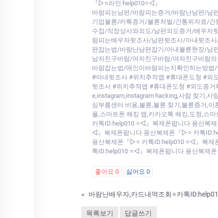
『▷⭐라인:help010⭐◁』
바람피는남편/바람피는증거/바람난남편/남편
기업불륜/카톡증거/불륜처벌/간통위자료/
수집/직장상사와외도/남편외도증거/배우자뒷
람피는배우자뒷조사/남편뒷조사/아내뒷조사
편잡는법/바람난남편잡기/아내불륜현장/남
남자친구바람/여자친구바람/여자친구바람의
바람잡는법/애인이바람피는지확인하는방법/남
#아내뒷조사 #위치추적앱 #휴대폰도청 #외
뒷조사 #위치추적앱 #휴대폰도청 #외도증거확보 #
e,instagram,instagram hacki
심부름센터 비용,불륜,불륜 찾기,불륜증거,이
플,스마트폰 해킹 앱,카카오톡 해킹,도청,스마
카톡ID:help010 ⭐◁』복제폰팝니다 용산복제
◁』복제폰팝니다 용산복제폰『▷⭐ 카톡ID:hel
용산복제폰『▷⭐ 카톡ID:help010 ⭐◁』복
톡ID:help010 ⭐◁』복제폰팝니다 용산복제폰
좋아요
0
싫어요
0
«
목록보기
답글쓰기