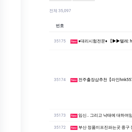
전체 35,097
번호
35175
♦대리시험전문♦ 【▶▶텔레: hxm2345】 ✌ 학위증명서
New
35174
전주출장샵추천【라인hnk557
New
35173
임신.. 그리고 낙태에 대하
New
35172
부산 정품미프진파는곳 중구
New