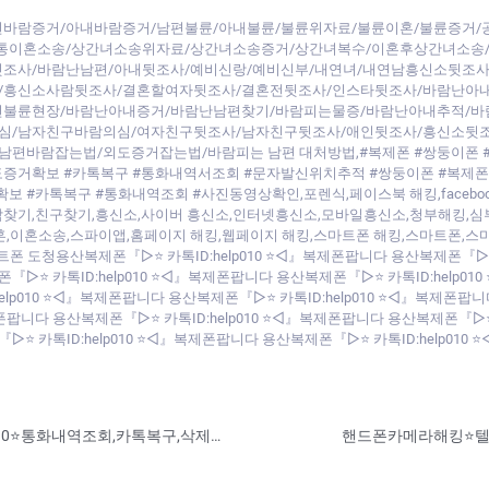
바람증거/아내바람증거/남편불륜/아내불륜/불륜위자료/불륜이혼/불륜증거/
간통이혼소송/상간녀소송위자료/상간녀소송증거/상간녀복수/이혼후상간녀소송
조사/바람난남편/아내뒷조사/예비신랑/예비신부/내연녀/내연남흥신소뒷조사
/흥신소사람뒷조사/결혼할여자뒷조사/결혼전뒷조사/인스타뒷조사/바람난아
편불륜현장/바람난아내증거/바람난남편찾기/바람피는물증/바람난아내추적/바
심/남자친구바람의심/여자친구뒷조사/남자친구뒷조사/애인뒷조사/흥신소뒷
편바람잡는법/외도증거잡는법/바람피는 남편 대처방법,#복제폰 #쌍둥이폰 
도증거확보 #카톡복구 #통화내역서조회 #문자발신위치추적 #쌍둥이폰 #복제폰
카톡복구 #통화내역조회 #사진동영상확인,포렌식,페이스북 해킹,facebook hacki
ng,사람 찾기,사람찾기,친구찾기,흥신소,사이버 흥신소,인터넷흥신소,모바일흥신소,청
혼,이혼소송,스파이앱,홈페이지 해킹,웹페이지 해킹,스마트폰 해킹,스마트폰,
트폰 도청용산복제폰『▷⭐ 카톡ID:help010 ⭐◁』복제폰팝니다 용산복제폰『▷⭐
폰『▷⭐ 카톡ID:help010 ⭐◁』복제폰팝니다 용산복제폰『▷⭐ 카톡ID:help010
p010 ⭐◁』복제폰팝니다 용산복제폰『▷⭐ 카톡ID:help010 ⭐◁』복제폰팝니
제폰팝니다 용산복제폰『▷⭐ 카톡ID:help010 ⭐◁』복제폰팝니다 용산복제폰『▷⭐
『▷⭐ 카톡ID:help010 ⭐◁』복제폰팝니다 용산복제폰『▷⭐ 카톡ID:help01
바람난배우자,카드내역조회⭐카톡ID:help010⭐통화내역조회,카톡복구,삭제한휴대폰내역확인,외도증거수집