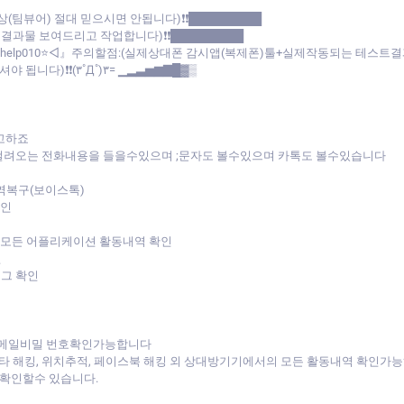
상(팀뷰어) 절대 믿으시면 안됩니다)❗❗█████████
★결과물 보여드리고 작업합니다)❗❗█████████
D:help010⭐◁』주의할점:(실제상대폰 감시앱(복제폰)툴+실제작동되는 테스
니다)❗❗(۳˚Д˚)۳= ▁▂▃▅▆▇█▓▒
고하죠
걸려오는 전화내용을 들을수있으며 ;문자도 볼수있으며 카톡도 볼수있습니다
역복구(보이스톡)
확인
 모든 어플리케이션 활동내역 확인
인
로그 확인
이메일비밀 번호확인가능합니다
스타 해킹, 위치추적, 페이스북 해킹 외 상대방기기에서의 모든 활동내역 확인가
확인할수 있습니다.