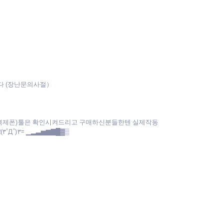
다 (장난문의사절）
(복제폰)툴은 확인시켜드리고 구매하신분들한텐 실제작동
˚)۳= ▁▂▃▅▆▇█▓▒