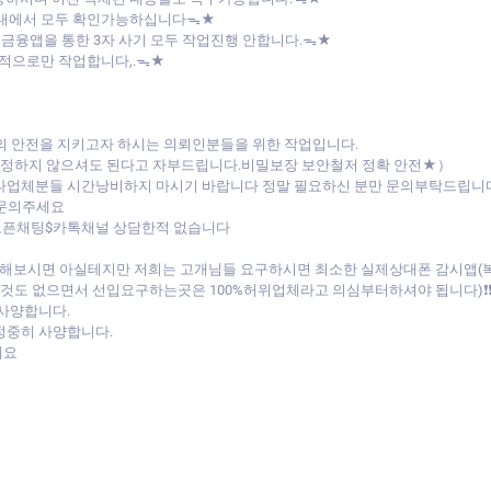
버내에서 모두 확인가능하십니다ᯓ★
 금융앱을 통한 3자 사기 모두 작업진행 안합니다.ᯓ★
목적으로만 작업합니다,.ᯓ★
의 안전을 지키고자 하시는 의뢰인분들을 위한 작업입니다.
 걱정하지 않으셔도 된다고 자부드립니다.비밀보장 보안철저 정확 안전★）
 타업체분들 시간낭비하지 마시기 바랍니다 정말 필요하신 분만 문의부탁드립니
 문의주세요
 오픈채팅$카톡채널 상담한적 없습니다
비교해보시면 아실테지만 저희는 고개님들 요구하시면 최소한 실제상대폰 감시앱
 없으면서 선입요구하는곳은 100%허위업체라고 의심부터하셔야 됩니다)❗❗(۳˚Д
 사양합니다.
정중히 사양합니다.
세요