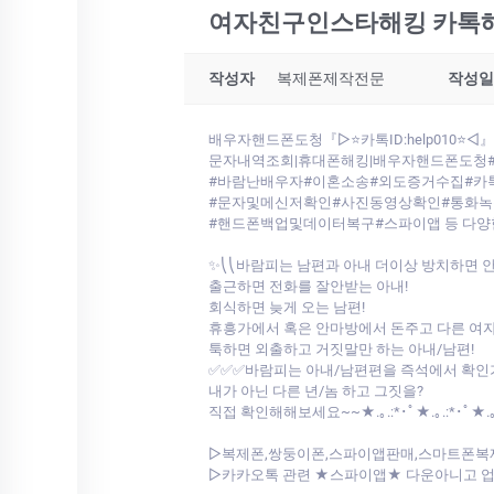
여자친구인스타해킹 카톡해킹
작성자
복제폰제작전문
작성일
배우자핸드폰도청『▷⭐카톡ID:help010
문자내역조회|휴대폰해킹|배우자핸드폰도청
#바람난배우자#이혼소송#외도증거수집#카
#문자및메신저확인#사진동영상확인#통화
#핸드폰백업및데이터복구#스파이앱 등 다양한
✨⎝⎝바람피는 남편과 아내 더이상 방치하면 
출근하면 전화를 잘안받는 아내!
회식하면 늦게 오는 남편!
휴흥가에서 혹은 안마방에서 돈주고 다른 여자
툭하면 외출하고 거짓말만 하는 아내/남편!
✅✅✅바람피는 아내/남편편을 즉석에서 확
내가 아닌 다른 년/놈 하고 그짓을?
직접 확인해해보세요~~★.｡.:*･ﾟ★.｡.:*･ﾟ★.｡
▷복제폰,쌍둥이폰,스파이앱판매,스마트폰복
▷카카오톡 관련 ★스파이앱★ 다운아니고 업계최초 저희가 개발한툴로