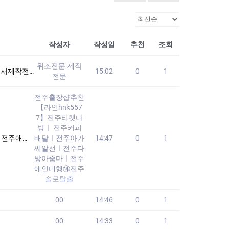
작성자
작성일
추천
조회
위조전문-제작
고퀄리티를 원하시는분
15:02
0
1
전문
전주출장샵추천
【라인hnk557
7】전주티켓다
방ㅣ 전주커피
주솔로탈출
배달ㅣ전주아가
14:47
0
1
씨알선ㅣ전주다
방아줌마ㅣ전주
애인대행⑭전주
솔로탈출
00
14:46
0
1
00
14:33
0
1