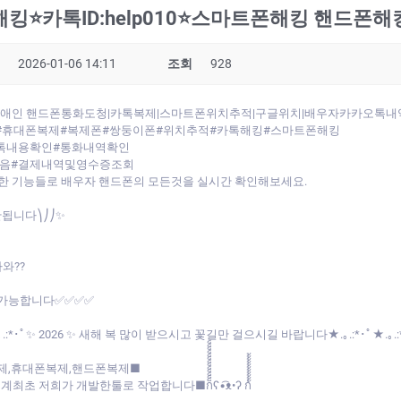
⭐카톡ID:help010⭐스마트폰해킹 핸드폰
2026-01-06 14:11
조회
928
⭐◁』애인 핸드폰통화도청|카톡복제|스마트폰위치추적|구글위치|배우자카카오톡내
#휴대폰복제#복제폰#쌍둥이폰#위치추적#카톡해킹#스마트폰해킹
톡내용확인#통화내역확인
녹음#결제내역및영수증조회
 기능들로 배우자 핸드폰의 모든것을 실시간 확인해보세요.
안됩니다⎞⎠⎠✨
와??
인가능합니다✅✅✅✅
.:*･ﾟ✨ 2026 ✨ 새해 복 많이 받으시고 꽃길만 걸으시길 바랍니다★.｡.:*･ﾟ★.｡.:*･
제,휴대폰복제,핸드폰복제■
 작업합니다■ก็็็็็็็็็็็็็ʕ•͡ᴥ•ʔ ก้้้้้้้้้้้