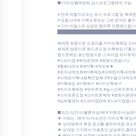
■기타/상황에맞춰 감시프로그램제작 가능
✔언제 막힐지모르는 유사 프로그램 및 복제
✔요즘시대에 카톡도못보는 그런 문자만 볼수
✔기타 비밀스런 상담은 협의후 진행해드립니
████████████████████████████
복제폰.쌍둥이폰.도청어플.카카오톡해킹.스
복제폰.쌍둥이폰.핸드폰도청 카톡해킹.IT흥신
핸드폰해킹.용산쌍둥이폰.스파이앱.위치추적
#스파이앱 #복제폰판매 #쌍둥이폰팝니다
#통화내역조회#카톡내역조회★
#문자내역조회#카톡해킹#삭제한카톡내역복
#삭제된카톡내용확인및복구#수발신내역조
#카톡해킹 #카톡복구 #카카오톡복구
#카카오톡해킹 #위치추적 #실시간위치추적 
#스마트폰도청 #스마트폰복제 #쌍둥이폰판매
#심부름센터 #스파이앱판매 #스파이앱팝니
■외도/상간녀/불륜의심/배우자뒷조사/남편/
★-저희는...배우자,아내,연인 카카오톡 해킹
★-상대방에게 특정 링크를 클릭하게끔 유도
★-상대방 기기에서 이용중인 삼성페이,클
★-해당기기에 저장된 내용들은 모두 확인가