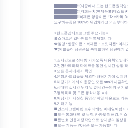
█████████❗❗(시중에서 도는 핸드폰원격영
█████████❗❗(저희는★(복제폰☎)테스트
█████████❗❗복제폰 쌍둥이폰『▷⭐카톡I
요구하는곳은 100%허위업체라고 의심부터하셔야 됩
⭐핸드폰감시프로그램 주요기능⭐
☎스마트폰 일반핸드폰 복제합니다
☎일명 *쌍둥이폰ㆍ복제폰ㆍ브릿지폰* 이라
♥(예를들어 남편폰을 복제를하면 남편에게 
1.실시간으로 상대방 카카오톡 내용확인및내
2.전면카메라와 마이크를 통한 실시간 상황 
3.모든 문자메세지 확인
4.은행,카드앱들을 제외한 해당기기에 설치된
5.해당기기에서 이용중인 모든 sns게시글확
6.상대방 실시간 위치 및 24시간동안의 위치
7.통화목록 및 모든 통화내용 녹취
8.해당기기 사진첩,동영상 파일 다운로드 가능
9.기타 기능
■인스타그램해킹 트위터해킹 이메일해킹 
■모든 통화내역 및 녹취, 카카오톡 해킹, 인
■폰번호 연동계정작업으로 상대방의 일상을 
■모든 기능은 PC랑폰 모두 가능합니다.