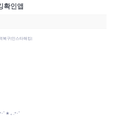
해킹확인앱
역복구|인스타해킹|
ﾟ★.｡.:*･ﾟ