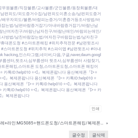
공무원불륜/직장불륜/교사불륜/군인불륜/동창회불륜/대
/남편외도/외도증거수집/남편외도이혼소송/남편외도증거
/배우자외도/불륜/바람피는증거/이혼증거등조사방법/바
내잡는법/남편바람증거잡기/아내바람증거잡기/바람난남
람난여자친구/바람난남자친구/바람난애인/바람피는애인/
조사방법/남친바람잡는법/여자친구바람잡는법/남자친구
#휴대폰도청 #스마트폰해킹 #위치추적전문 #남편뒷조사
 #스마트폰도청 #위치추적 #스파이앱 #남편뒷조사 #아내
ng,인스타그램,네이버,다음,구글,naver,daum.googl
부해킹,심부름센터,뒷조사,심부름센터 뒷조사,심부름센터 사람찾기,
스마트폰해킹,스마트폰 도청,스마트폰도청,스마트폰 해킹어
 카톡ID:help010 ⭐◁』복제폰팝니다 용산복제폰『▷⭐
 ⭐◁』복제폰팝니다 용산복제폰『▷⭐ 카톡ID:help010 ⭐
다 용산복제폰『▷⭐ 카톡ID:help010 ⭐◁』복제폰팝니다
 카톡ID:help010 ⭐◁』복제폰팝니다 용산복제폰『▷⭐ 카
0 ⭐◁』복제폰팝니다
인쇄
핸드폰카메라해킹⭐텔레+라인:MG5085⭐핸드폰도청/스마트폰해킹/복제폰/쌍둥이폰/스파이앱원격설치/사람뒷조사흥신소
»
글수정
글삭제