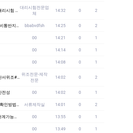
대리시험전문업
습니다!! 24시간
14:32
0
2
체
명품 VTP
bbabvdfsh
14:25
0
2
00
14:21
0
1
00
14:14
0
1
00
14:08
0
1
위조전문-제작
시험 #전기기사대리시
14:02
0
2
전문
안전성
00
14:02
0
1
/확실한퀄리티/원본
서류제작실
14:01
0
2
태확인방법
00
13:55
0
1
00
13:49
0
1