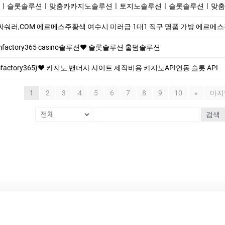
슬롯솔루션ㅣ맞춤카카지노솔루션ㅣ토지노솔루션ㅣ슬롯솔루션ㅣ맞춤카지노
숴러,COM 에르메스주황색 여수시 미러급 1대1 직구 명품 가방 에르메스장지갑 홍콩명품
actory365 casino솔루션❤️ 슬롯솔루션 홀덤솔루션
mfactory365}❤️ 카지노 밴더사 사이트 제작비용 카지노API연동 슬롯 API
1
2
3
4
5
6
7
8
9
10
»
마지
검색