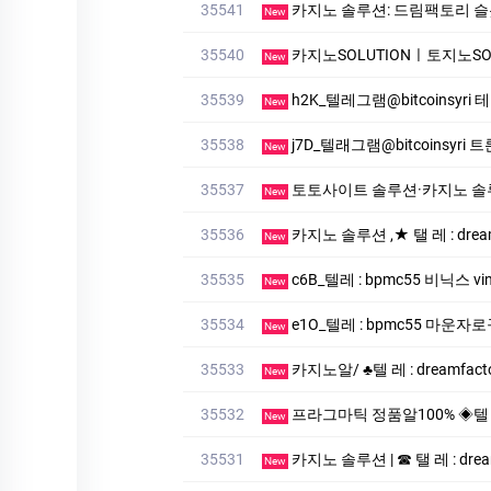
35541
카지노 솔루션: 드림팩토리 슬롯알본사
New
35540
카­지노SOLUTIONㅣ토지노SOLUTI
New
35539
h2K_텔레그램@bitcoinsyr
New
35538
j7D_텔래그램@bitcoinsyr
New
35537
토토사이트 솔루션·카지노 솔루션
New
35536
카지노 솔루션 ,★ 탤 레 : dr
New
35535
c6B_텔레 : bpmc55 비닉스 vin
New
35534
e1O_텔레 : bpmc55 마운
New
35533
카지노알/ ♣텔 레 : dream
New
35532
프라그마틱 정품알100% ◈텔 래
New
35531
카지노 솔루션 | ☎ 탤 레 : drea
New