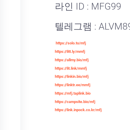
라인 ID : MFG99
텔레그램 : ALVM8
https://solo.to/mfj
https://litt.ly/mmfj
https://allmy.bio/mfj
https://lit.link/mmfj
https://linkin.bio/mfj
https://linktr.ee/mmfj
https://mfj.taplink.bio
https://campsite.bio/mfj
https://link.inpock.co.kr/mfj