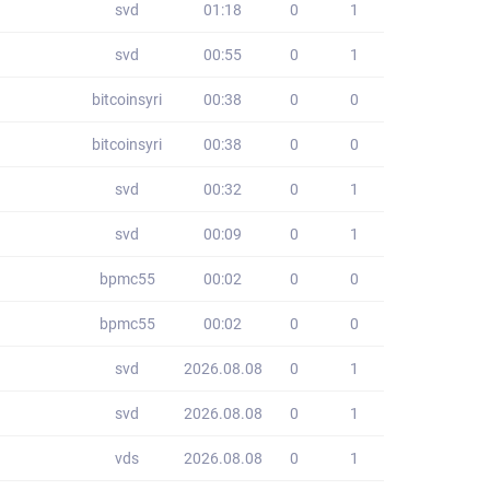
svd
01:18
0
1
svd
00:55
0
1
bitcoinsyri
00:38
0
0
bitcoinsyri
00:38
0
0
svd
00:32
0
1
svd
00:09
0
1
bpmc55
00:02
0
0
bpmc55
00:02
0
0
svd
2026.08.08
0
1
svd
2026.08.08
0
1
vds
2026.08.08
0
1