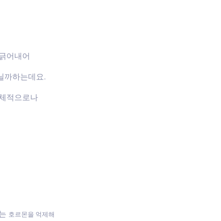
 긁어내어
닐까하는데요.
신체적으로나
하는
호르몬을 억제해