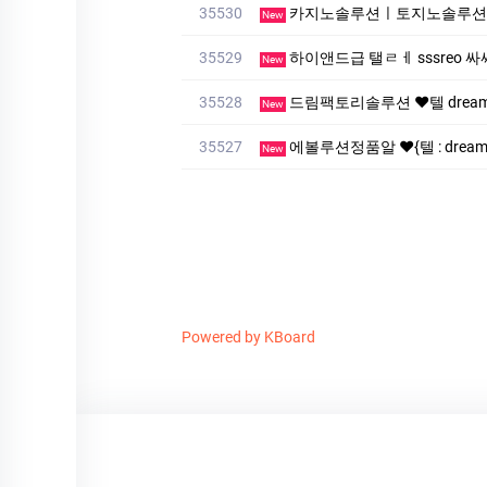
35530
카지노솔루션ㅣ토지노솔루션ㅣ
New
35529
하이앤드급 탤ㄹㅔ sssreo 싸싸
New
35528
드림팩토리솔루션 ❤️텔 dreamf
New
35527
에볼루션정품알 ❤️{텔 : drea
New
Powered by KBoard