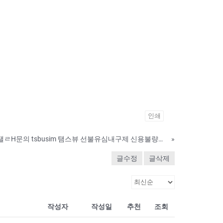
인쇄
유심선불유심삽니다 탤ㄹH문의 tsbusim 탬스뷰 선불유심내구제 신용불량자연체자대출 돈버는앱테크 단양군 당일 소액 내구제 가능한 곳 GGV
»
글수정
글삭제
작성자
작성일
추천
조회