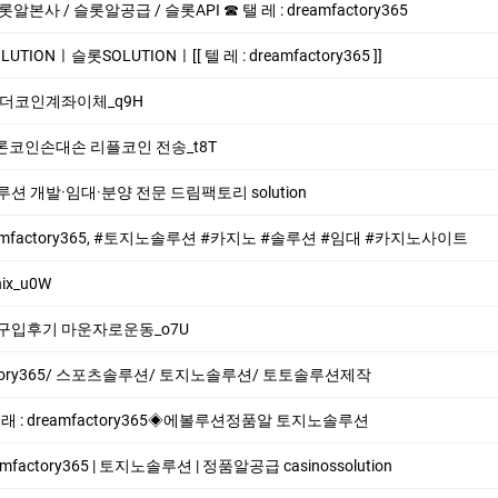
 / 슬롯알공급 / 슬롯API ☎ 탤 레 : dreamfactory365
ONㅣ슬롯SOLUTIONㅣ[[ 텔 레 : dreamfactory365 ]]
i 테더코인계좌이체_q9H
i 트론코인손대손 리플코인 전송_t8T
 개발·임대·분양 전문 드림팩토리 solution
eamfactory365, #토지노솔루션 #카지노 #솔루션 #임대 #카지노사이트
ix_u0W
자로구입후기 마운자로운동_o7U
factory365/ 스포츠솔루션/ 토지노솔루션/ 토토솔루션제작
 : dreamfactory365◈에볼루션정품알 토지노솔루션
mfactory365 | 토지노솔루션 | 정품알공급 casinossolution