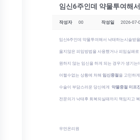
임신6주인데 약물투여해서
작성자
00
작성일
2026-07-0
임신6주인데 약물투여해서 낙태하는시술받을수
옳지않은 피임방법을 사용했거나 피임실패로
원하지 않는 임신을 하게 되는 경우가 생기는
어쩔수없는 상황에 처해
임신중절
을 고민하
수술이 부담스러운 당신에게
약물중절 미프
전문의가 낙태후 회복되실때까지 책임지고 
우먼온리원