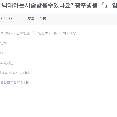
 낙태하는시술받을수있나요? 광주병원 『』 임
3 22:38
조회
149
있나요? 광주병원 『』 임신초기낙­태약 해외배송
 인해
데요
게되었다면
진
대해 알려드립니다
복용상담도와드립니다