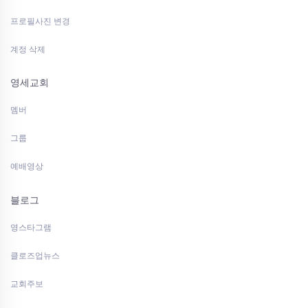
프로필사진 변경
계정 삭제
영세교회
멤버
그룹
예배영상
블로그
영스타그램
클로즈업뉴스
교회주보