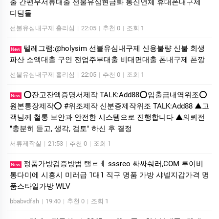
출 간편무서류대출 선불유심현금화 통신연체 휴대폰내구제
디딤돌
선불유심내구제 홀리심
|
22:05
|
추천 0
|
조회 1
텔레그램:@holysim 선불유심내구제 신용불량 신불 회생
New
파산 소액대출 구인 전업주부대출 비대면대출 폰내구제 폰깡
선불유심내구제 홀리심
|
22:05
|
추천 0
|
조회 1
⭕️잔고잔액증명서제작 TALK:Add88⭕️입출금내역위조⭕️
New
원본통장제작⭕️ #위조제작 신분증제작위조 TALK:Add88 ▲고
객님께 철통 보안과 안전한 시스템으로 진행합니다 ▲의뢰전
"충분히 듣고, 생각, 검토" 하신 후 결정
서류제작실
|
21:53
|
추천 0
|
조회 1
정품가방검증방법 탤ㄹㅔ sssreo 싸싸숴러,COM 루이비
New
통다미에 시흥시 미러급 1대1 직구 명품 가방 샤넬지갑가격 명
품스타일가방 WLV
bbabvdfsh
|
19:40
|
추천 0
|
조회 1