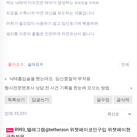
먹는 낙태약 미프진은 태아가 생성하는
호르몬을 억제해
자궁을 수축시켜 자연 유산을 유도하는 약품입니다.
마취가 필요없이 사용하기 쉽고 임신초기에 복용하면
생리통 수준의 출혈로 안전하게 자연유산이 됩니다.
좋아요
0
싫어요
0
인쇄
«
낙태흡입술을 했는데요..임신중절약 부작용
형사전문변호사 상담 전 사건 기록을 한눈에 모으는 방법
»
목록보기
답글쓰기
글수정
글삭제
전체 35,551
R993_텔레그램@tetherzon 위챗페이코인구입 위챗페이현
New
금화전문