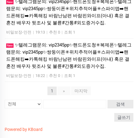
✨텔레그램문의: vip2345pp✨핸드폰도청✳️복제폰✨텔레그
New
램문의: vip2345pp✨쌍둥이폰✳️위치추적어플✳️스파이앱➡️핸
드폰해킹➡️카톡해킹 바람난남편 바람핀와이프(아내) 혹은 결
혼전 배우자 뒷조사 및 불륜#간통#외도증거수집.
비밀보장-안전
|
19:13
|
추천 0
|
조회 1
✨텔레그램문의: vip2345pp✨핸드폰도청✳️복제폰✨텔레그
New
램문의: vip2345pp✨쌍둥이폰✳️위치추적어플✳️스파이앱➡️핸
드폰해킹➡️카톡해킹 바람난남편 바람핀와이프(아내) 혹은 결
혼전 배우자 뒷조사 및 불륜#간통#외도증거수집.
비밀보장-안전
|
18:22
|
추천 0
|
조회 1
1
»
마지막
검색
글쓰기
Powered by KBoard