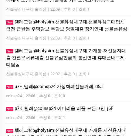
선불유심내구제 홀리심
|
22:09
|
추천 0
|
조회 1
텔레그램:@holysim 선불유심내구제 선불유심구매업체
New
급전 급한돈 주택담보 무담보 당일대출 장기연체 선불폰유심
선불유심내구제 홀리심
|
22:08
|
추천 0
|
조회 1
텔레그램:@holysim 선불유심내구제 가개통 저신용자대
New
출 간편무서류대출 선불유심현금화 통신연체 휴대폰내구제
디딤돌
선불유심내구제 홀리심
|
22:07
|
추천 0
|
조회 1
u7F_텔레@coinsp24 가상화폐선물거래_d5J
New
coinsp24
|
22:06
|
추천 0
|
조회 0
p7K_텔레@coinsp24 이더리움 리플 모든코인_j6F
New
coinsp24
|
22:06
|
추천 0
|
조회 1
텔레그램:@holysim 선불유심내구제 가개통 저신용자대
New