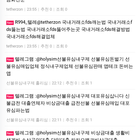
tetherzon
|
23:55
|
추천 0
|
조회 0
R994_텔레@tetherzon 국내거래소fds깨는법 국내거래소f
New
ds뚫는법 국내거래소fds뚫어주는곳 국내거래소fds해결방법
국내거래소fds해결업체
tetherzon
|
23:55
|
추천 0
|
조회 0
텔레그램 :@holysim선불유심내구제 선불유심돈벌기 선
New
불유심매입업체 정식내구제업체 선불유심판매 앱테크 돈버는
앱
선불유심내구제 홀리심
|
22:12
|
추천 0
|
조회 1
텔레그램 :@holysim선불유심내구제 대포유심삽니다 신
New
불급전 대출연체자 비상금대출 급전선불 선불유심매입 대포
유심파는법
선불유심내구제 홀리심
|
22:11
|
추천 0
|
조회 1
텔레그램 :@holysim선불유심내구제 비상금대출 생활비
New
생계비 소상공인대출 당일대출 카카오뱅크비상금대출