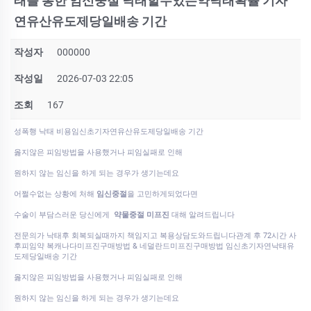
태를 통한 임신중절 낙태할수있는약낙태확률 기자
연유산유도제당일배송 기간
작성자
000000
작성일
2026-07-03 22:05
조회
167
성폭행 낙태 비용임신초기자연유산유도제당일배송 기간
옳지않은 피임방법을 사용했거나 피임실패로 인해
원하지 않는 임신을 하게 되는 경우가 생기는데요
어쩔수없는 상황에 처해
임신중절
을 고민하게되었다면
수술이 부담스러운 당신에게
약물중절 미프진
대해 알려드립니다
전문의가 낙태후 회복되실때까지 책임지고 복용상담도와드립니다관계 후 72시간 사
후피임약 복캐나다미프진구매방법 & 네덜란드미프진구매방법 임신초기자연낙태유
도제당일배송 기간
옳지않은 피임방법을 사용했거나 피임실패로 인해
원하지 않는 임신을 하게 되는 경우가 생기는데요