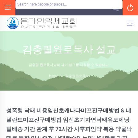
Skip
to
content
김충렬원로목사 설교
김충렬 원로목사님의 과거 설교를 시청할 수 있습니다.
Home
/
김충렬원로목사
성폭행 낙태 비용임신초캐나다미프진구매방법 & 네
덜란드미프진구매방법 임신초기자연낙태유도제당
일배송 기간 관계 후 72시간 사후피임약 복용 약물낙