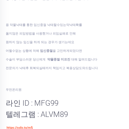
용 약물낙태를 통한 임신중절 낙태할수있는약낙태확률
옳지않은 피임방법을 사용했거나 피임실패로 인해
원하지 않는 임신을 하게 되는 경우가 생기는데요
어쩔수없는 상황에 처해
임신중절
을 고민하게되었다면
수술이 부담스러운 당신에게
약물중절 미프진
대해 알려드립니다
전문의가 낙태후 회복되실때까지 책임지고 복용상담도와드립니다
우먼온리원
라인 ID : MFG99
텔레그램 : ALVM89
https://solo.to/mfj