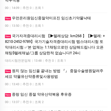
약부작용
00
|
14:09
|
추천 0
|
조회 1
우먼온리원임신중절약미프진 임신초기약물낙­태
New
00
|
13:50
|
추천 0
|
조회 1
국가자격증대리시험 【▶텔레상담: km268 】【▶텔레: +
New
8210-2452-9789】국가기술자격증대리시험 텝스대리시험 토
익대리시험 ✅본 업체는 1:1채팅으로만 상담해드립니다 오픈
채팅$텔레채널/그룹 상담한적 없습니다!! 24시
대리시험전문업체
|
13:48
|
추천 0
|
조회 1
원치 않는 임신을 끝내는 방법 『』 중절수술병원알려주
New
세요 약물유산약종류및사용방법
00
|
13:43
|
추천 0
|
조회 1
중랑 임신 중절 약유산약복용 후유증
New
00
|
13:37
|
추천 0
|
조회 2