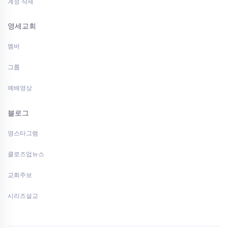
계정 삭제
영세교회
멤버
그룹
예배영상
블로그
영스타그램
클로즈업뉴스
교회주보
시리즈설교