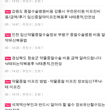
00
|
14:53
|
추천 0
|
조회 1
강원도 중절수술병원비용 강릉시 우먼온리원 미프진비
New
용/금액/후기 임신중절약미프진복용후 낙태흔적,안전성
00
|
14:47
|
추천 0
|
조회 1
인천 임신약물중절수술정보 부평구 중절수술병원 비용 알
New
약유산복용법
00
|
14:28
|
추천 0
|
조회 1
경상북도 청송군 약물중절수술 비용 금액 알려드립니다
New
낙태되는약복용후 낙태흔적,안전성
00
|
14:22
|
추천 0
|
조회 1
약물중절 미프진 방법 - 약물중절 미프진 정보임신1주낙­
New
태 미­프진
00
|
14:15
|
추천 0
|
조회 1
석계역산부인과 반드시 알아야 할 필수 정보유산할수있는
New