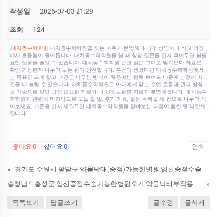
작성일
2026-07-03 21:29
조회
124
.
대치동수학학원
대치동수학학원을 찾는 이유가 분명해야 이후 상담이나 비교 과정
에서 흔들림이 줄어듭니다. 대치동수학학원을 볼 때 상담 질문을 먼저 적어두면 불필
요한 설명을 줄일 수 있습니다. 대치동수학학원 관련 말은 그대로 믿기보다 자료로
확인 가능한지 나누어 보는 편이 안전합니다. 혼선이 생겼다면 대치동수학학원에서
는 목표만 크게 잡고 과정은 비우는 방식이 처음에는 편해 보여도 나중에는 정리 시
간을 더 늘릴 수 있습니다. 대치동수학학원은 아이에게 맞는 수업 흐름과 관리 방식
을 기준으로 보면 당장 필요한 자료와 나중에 보완할 자료가 분명해집니다. 대치동수
학학원과 관련해 마지막으로 오늘 할 일, 추가 자료, 질문 목록을 세 칸으로 나누어 적
어보세요. 기준을 먼저 세워두면 대치동수학학원을 알아보는 과정이 훨씬 덜 복잡해
집니다.
좋아요
0
싫어요
0
인쇄
«
경기도 수원시 팔달구 약물낙태(중절)가능한병원 임신중절수술산부인과 |카 임신1주낙­태 미­프진
충청남도홍성군 임신중절수술가능한병원후기 약물낙태부작용
»
목록보기
답글쓰기
글수정
글삭제