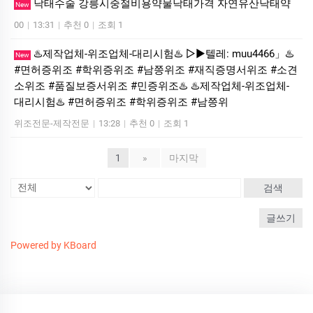
낙태수술 강릉시중절비용약물낙태가격 자연유산낙­태약
New
00
|
13:31
|
추천 0
|
조회 1
♨️제작업체-위조업체-대리시험♨️ ▷▶텔레: muu4466」♨️
New
#면허증위조 #학위증위조 #남쯩위조 #재직증명서위조 #소견
소위조 #품질보증서위조 #민증위조♨️ ♨️제작업체-위조업체-
대리시험♨️ #면허증위조 #학위증위조 #남쯩위
위조전문-제작전문
|
13:28
|
추천 0
|
조회 1
1
»
마지막
검색
글쓰기
Powered by KBoard