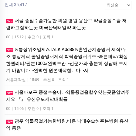
전체 35,417
서울 중절수술가능한 의원 병원 용산구 약물중절수술 저
New
렴하고잘하는곳 미국산낙­태알약 파는곳
00
|
15:12
|
추천 0
|
조회 1
♨️통장위조업체♨️TALK:Add88♨️혼인관계증명서 제작/위
New
조 통장제작 졸업증명서제작 학력증명서위조 -빠른제작/확실
한퀄리티/원본100%/완벽보안 -전문가와 충분히 상담해 보시
기 바랍니다 -완벽한 원본제작합니다 -서
서류제작실
|
15:09
|
추천 0
|
조회 1
서울마포구 중절수술이나약물중절을할수잇는곳좀알려주
New
세요 『』 유산유도제낙태확률
00
|
15:06
|
추천 0
|
조회 1
광주 약물중절가능한병원,비용 낙태수술해주는병원 유산
New
약 통증