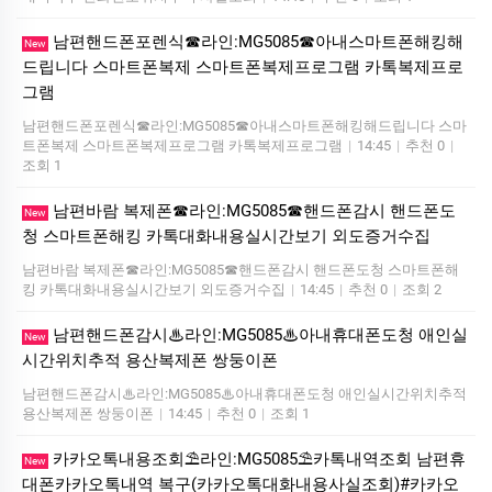
남편핸드폰포렌식☎라인:MG5085☎아내스마트폰해킹해
New
드립니다 스마트폰복제 스마트폰복제프로그램 카톡복제프로
그램
남편핸드폰포렌식☎라인:MG5085☎아내스마트폰해킹해드립니다 스마
트폰복제 스마트폰복제프로그램 카톡복제프로그램
|
14:45
|
추천 0
|
조회 1
남편바람 복제폰☎라인:MG5085☎핸드폰감시 핸드폰도
New
청 스마트폰해킹 카톡대화내용실시간보기 외도증거수집
남편바람 복제폰☎라인:MG5085☎핸드폰감시 핸드폰도청 스마트폰해
킹 카톡대화내용실시간보기 외도증거수집
|
14:45
|
추천 0
|
조회 2
남편핸드폰감시♨라인:MG5085♨아내휴대폰도청 애인실
New
시간위치추적 용산복제폰 쌍둥이폰
남편핸드폰감시♨라인:MG5085♨아내휴대폰도청 애인실시간위치추적
용산복제폰 쌍둥이폰
|
14:45
|
추천 0
|
조회 1
카카오톡내용조회⛱️라인:MG5085⛱️카톡내역조회 남편휴
New
대폰카카오톡내역 복구(카카오톡대화내용사실조회)#카카오