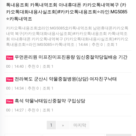
톡내용조회 카톡내역조회 아내휴대폰 카카오톡내역복구 (카
카오톡대화내용사실조회)#카카오톡내용조회⭐라인:MG5085
⭐카톡내역조
카카오톡내용조회⛱️라인:MG5085⛱️카톡내역조회 남편휴대폰카카오톡
내역 복구(카카오톡대화내용사실조회)#카카오톡내용조회 카톡내역조
회 아내휴대폰 카카오톡내역복구 (카카오톡대화내용사실조회)#카카오
톡내용조회⭐라인:MG5085⭐카톡내역조
|
14:44
|
추천 0
|
조회 1
우먼온리원 미프진미프진용량 임신중절약당일배송 기간
New
00
|
14:40
|
추천 0
|
조회 1
전라북도 군산시 약물중절병원(상담) 여자친구낙­태
New
00
|
14:34
|
추천 0
|
조회 1
흑석 약물낙태임신중절약 구입상담
New
00
|
14:27
|
추천 0
|
조회 1
1
»
마지막