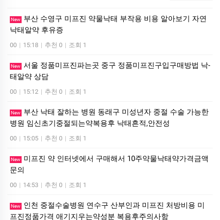
부산 수영구 미프진 약물낙태 부작용 비용 알아보기 자연
New
낙­태알약 후유증
00
|
15:18
|
추천 0
|
조회 1
서울 정품미프진파는곳 중구 정품미프진구입구매방법 낙­
New
태알약 상담
00
|
15:12
|
추천 0
|
조회 1
부산 낙태 잘하는 병원 동래구 미성년자 중절 수술 가능한
New
병원 임신초기중절되는약복용후 낙태흔적,안전성
00
|
15:05
|
추천 0
|
조회 1
미프진 약 인터넷에서 구매해서 10주약물낙태약가격금액
New
문의
00
|
14:53
|
추천 0
|
조회 1
인천 중절수술병원 연수구 산부인과 미프진 처방비용 미
New
프진정품가격 애기지우는약성분 복용후주의사항