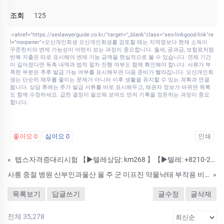
조회
125
.<ahref="https://sexlawyerguide.co.kr/"target="_blank"class="seo-linkgood-link"re
l="noopener">오산개인회생 오산개인회생를 검토할 때는 지역명보다 현재 소득이
꾸준한지와 변제 가능성이 어떤지 보는 과정이 중요합니다. 월세, 공과금, 보험료처럼
반복 지출은 따로 표시해야 변제 가능 금액을 현실적으로 볼 수 있습니다. 연체 기간
이 길어졌다면 독촉 내역과 법적 절차 진행 여부도 함께 확인해야 합니다. 서류가 부
족한 부분은 추후 발급 가능 여부를 표시해두면 다음 준비가 빨라집니다. 오산개인회
생는 단순히 채무를 줄이는 문제가 아니라 이후 생활을 유지할 수 있는 계획과 연결
됩니다. 상담 후에는 추가 발급 서류를 바로 표시해두고, 채권자 정보가 바뀌면 목록
도 함께 수정하세요. 급한 결정이 필요해 보여도 먼저 기록을 정돈하는 과정이 중요
합니다.
좋아요
0
싫어요
0
인쇄
«
텝스자격증대리시험 【▶텔레상담: km268 】【▶텔레: +8210-2452-9789】국가기술자격증대리시험 텝스대리시험 토익대리시험 24시간 친절상담!! ➤안전보장-합격보장 ➤이미접수하셨어도 상담진행가능합니다. #자격증대리시
사릉 중절 병원 산부인과울산 울 주 군 미프진 약물낙태 부작용 비용 알아보기 인공임신중절약약물낙태 임신초기중절되는약복용후기
»
목록보기
답글쓰기
글수정
글삭제
전체 35,278