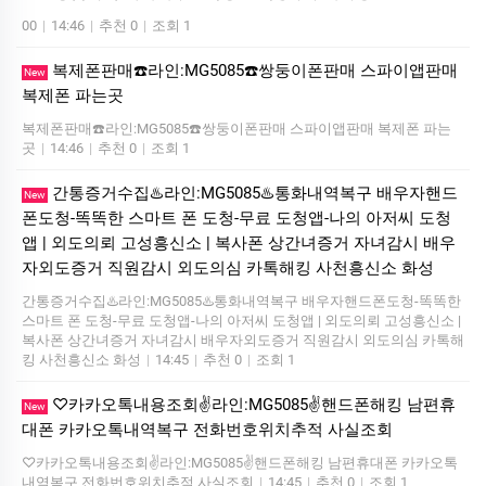
00
|
14:46
|
추천 0
|
조회 1
복제폰판매☎️라인:MG5085☎️쌍둥이폰판매 스파이앱판매
New
복제폰 파는곳
복제폰판매☎️라인:MG5085☎️쌍둥이폰판매 스파이앱판매 복제폰 파는
곳
|
14:46
|
추천 0
|
조회 1
간통증거수집♨️라인:MG5085♨️통화내역복구 배우자핸드
New
폰도청-똑똑한 스마트 폰 도청-무료 도청앱-나의 아저씨 도청
앱 | 외도의뢰 고성흥신소 | 복사폰 상간녀증거 자녀감시 배우
자외도증거 직원감시 외도의심 카톡해킹 사천흥신소 화성
간통증거수집♨️라인:MG5085♨️통화내역복구 배우자핸드폰도청-똑똑한
스마트 폰 도청-무료 도청앱-나의 아저씨 도청앱 | 외도의뢰 고성흥신소 |
복사폰 상간녀증거 자녀감시 배우자외도증거 직원감시 외도의심 카톡해
킹 사천흥신소 화성
|
14:45
|
추천 0
|
조회 1
♡카카오톡내용조회✌️라인:MG5085✌️핸드폰해킹 남편휴
New
대폰 카카오톡내역복구 전화번호위치추적 사실조회
♡카카오톡내용조회✌️라인:MG5085✌️핸드폰해킹 남편휴대폰 카카오톡
내역복구 전화번호위치추적 사실조회
|
14:45
|
추천 0
|
조회 1