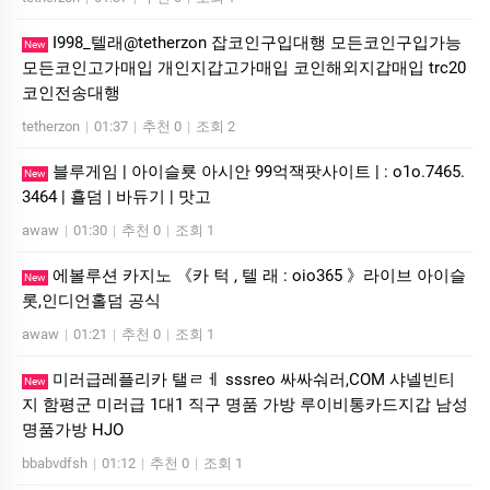
I998_텔래@tetherzon 잡코인구입대행 모든코인구입가능
New
모든코인고가매입 개인지갑고가매입 코인해외지갑매입 trc20
코인전송대행
tetherzon
|
01:37
|
추천 0
|
조회 2
블루게­임 | 아이슬룟 아시안 99억잭­팟사이트 | : o1o.7465.
New
3464 | 횰덤 | 바듀기 | 맛고
awaw
|
01:30
|
추천 0
|
조회 1
에볼루션 카­지노 《카 턱 , 텔 래 : oio365 》라이브 아이슬
New
롯,인디언홀덤 공식
awaw
|
01:21
|
추천 0
|
조회 1
미러급레플리카 탤ㄹㅔ sssreo 싸싸숴러,COM 샤넬빈티
New
지 함평군 미러급 1대1 직구 명품 가방 루이비통카드지갑 남성
명품가방 HJO
bbabvdfsh
|
01:12
|
추천 0
|
조회 1