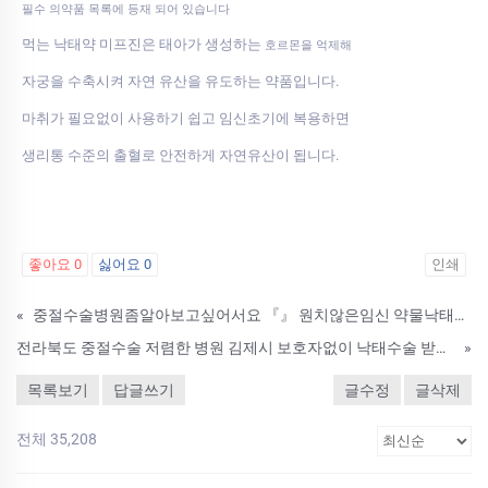
필수 의약품 목록에 등재 되어 있습니다
먹는 낙태약 미프진은 태아가 생성하는
호르몬을 억제해
자궁을 수축시켜 자연 유산을 유도하는 약품입니다.
마취가 필요없이 사용하기 쉽고 임신초기에 복용하면
생리통 수준의 출혈로 안전하게 자연유산이 됩니다.
좋아요
0
싫어요
0
인쇄
«
중절수술병원좀알아보고싶어서요 『』 원치않은임신 약물낙태방법
전라북도 중절수술 저렴한 병원 김제시 보호자없이 낙태수술 받을수있는 병원 낙태할수있는약 복용후관계가능한시기와 낙태확인방법
»
목록보기
답글쓰기
글수정
글삭제
전체 35,208