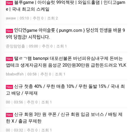
블루game | 아이슬럿 99억젝팟 | 와일드홀뎜 | 인디­고gam
New
e | 국내 최고의 스케일
awaw
|
05:10
|
추천 0
|
조회 2
인디언game 아이슬롯 { pungm.com } 당신의 인생을 바꿀 9
New
9억 당첨금! 시작됩니다.
쥰앙럄엉촐
|
05:00
|
추천 0
|
조회 1
탤ㄹㄱ램 banonpi 대포선불폰 바넌피유심내구제 돈버는
New
앱테크 생계자금지원 음성군 20만원30만원 급한돈드려요 YLK
bbabvdfsh
|
03:58
|
추천 0
|
조회 1
신규 첫충 40% / 무한 매충 10% / 무한 돌발 15% / 국내 최
New
고 배당 / 무제재
00
|
03:56
|
추천 0
|
조회 1
신규 회원 3만 원 쿠폰 / 신규 회원 입금 보너스 / 배팅 제
New
한 X / 출금 무제한
00
|
03:32
|
추천 0
|
조회 1