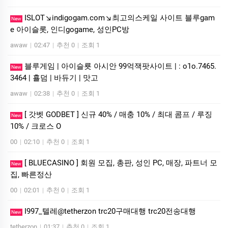
ISLOT↘indigogam.com↘최고의스케일 사이트 블루gam
New
e 아이슬­롯, 인디gogame, 성인PC방
awaw
|
02:47
|
추천 0
|
조회 1
블루게­임 | 아이슬룟 아시안 99억잭­팟사이트 | : o1o.7465.
New
3464 | 횰덤 | 바듀기 | 맛고
awaw
|
02:38
|
추천 0
|
조회 1
[ 갓벳 GODBET ] 신규 40% / 매충 10% / 최대 콤프 / 루징
New
10% / 크로스 O
00
|
02:10
|
추천 0
|
조회 1
[ BLUECASINO ] 회원 모집, 총판, 성인 PC, 매장, 파트너 모
New
집, 빠른정산
00
|
02:01
|
추천 0
|
조회 1
I997_텔레@tetherzon trc20구매대행 trc20전송대행
New
tetherzon
|
01:37
|
추천 0
|
조회 1