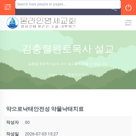
Skip
to
content
김충렬원로목사 설교
김충렬 원로목사님의 과거 설교를 시청할 수 있습니다.
Home
/
김충렬원로목사
약으로낙태안전성 약물낙­태치료
작성자
00
작성일
2026-07-03 15:27