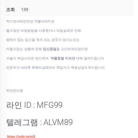
조회
139
약으로낙태안전성 약물낙­태치료
옳지않은 피임방법을 사용했거나 피임실패로 인해
원하지 않는 임신을 하게 되는 경우가 생기는데요
어쩔수없는 상황에 처해
임신중절
을 고민하게되었다면
수술이 부담스러운 당신에게
약물중절 미프진
대해 알려드립니다
전문의가 낙태후 회복되실때까지 책임지고 복용상담도와드립니다
우먼온리원
라인 ID : MFG99
텔레그램 : ALVM89
https://solo.to/mfj