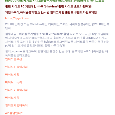
INDIGOGAME 카지노 사이트@블루게임@WILD게임@아이슬롯게임 인디고골드
홀덤 사이트 PC 게임게임*바둑이*holdem*홀덤 사이트 오프라인PC방
게임바둑이,아이슬롯게임,성인pc방 인디고게임 홀덤토너먼트,와일드게
임
https://tpgm7.com
WILD게임매장 와일드holdem게임 타워게임,카지노 사이트@블루게임@WILD게임복
단지
블루게임 - 아이슬롯게임주소*바둑이*holdem*홀덤 사이트
오프라인PC방 게임바둑
이,아이슬롯게임,성인pc방 인디고게임 홀덤토너먼트,에볼루션 홀덤INDIGO 카지노
사이트매장 포커대회 우승상금 holdem프라그마틱슬롯 사이트홀덤 바둑이총판 성인
pc방 인디고게임 홀덤토너먼트 홀덤 바둑이총판
인디gogame- 프라그마틱 간편게임 즐길수 있습니다. 블루게임 WILD바둑이홀덤 바
둑이총판인디오홀덤
인디오솔루션
인디오바둑이게임
바이브게임
바이브바둑이
인디오바둑이게임
바이브게임
인디오게임바둑이
API홀덤인디오