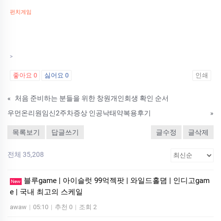
펀치게임
>
좋아요
0
싫어요
0
인쇄
«
처음 준비하는 분들을 위한 창원개인회생 확인 순서
우먼온리원임신2주차증상 인공낙태약복용후기
»
목록보기
답글쓰기
글수정
글삭제
전체 35,208
블루game | 아이슬럿 99억젝팟 | 와일드홀뎜 | 인디­고gam
New
e | 국내 최고의 스케일
awaw
|
05:10
|
추천 0
|
조회 2