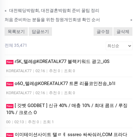
«
대전웨딩박람회, 대전결혼박람회 준비 꿀팁 정리
처음 준비하는 분들을 위한 창원개인회생 확인 순서
»
목록보기
답글쓰기
글수정
글삭제
전체 35,471
r5K_텔레@KOREATALK77 블랙키워드 광고_i0S
New
KOREATALK77
|
02:16
|
추천 0
|
조회 0
o6O_텔레@KOREATALK77 트론 리플코인전송_b1I
New
KOREATALK77
|
02:16
|
추천 0
|
조회 0
[ 갓벳 GODBET ] 신규 40% / 매충 10% / 최대 콤프 / 루징
New
10% / 크로스 O
00
|
02:13
|
추천 0
|
조회 1
이미테이션사이트 탤ㄹㅔ sssreo 싸싸숴러,COM 프라다
New