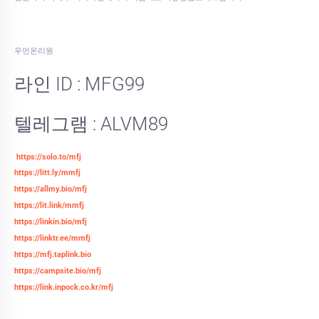
우먼온리원
라인 ID : MFG99
텔레그램 : ALVM89
https://solo.to/mfj
https://litt.ly/mmfj
https://allmy.bio/mfj
https://lit.link/mmfj
https://linkin.bio/mfj
https://linktr.ee/mmfj
https://mfj.taplink.bio
https://campsite.bio/mfj
https://link.inpock.co.kr/mfj