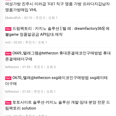
여성가방 진주시 미러급 1대1 직구 명품 가방 프라다지갑남자
명품가방매입 VHL
bbabvdfsh
|
02:10
|
추천 0
|
조회 1
드림팩토리 : 카­지노 솔­루션 [ 탤 레 : dreamfactory365] 에
New
볼game 정품알공급 API임대.제작
svd
|
02:05
|
추천 0
|
조회 1
O669_텔래그램@tetherzon 휴대폰결제코인구매방법 휴대
New
폰결제테더구매
tetherzon
|
01:55
|
추천 0
|
조회 0
O670_텔레@tetherzon ssg페이코인구매방법 ssg페이테
New
더구매
tetherzon
|
01:55
|
추천 0
|
조회 1
토­토사이트 솔루션·캬지노 솔루션 개발·임대·분양 전문 드
New
림팩토리 solution