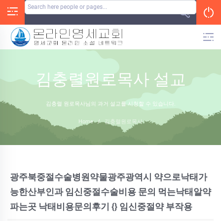
Skip
to
content
김충렬원로목사 설교
김충렬 원로목사님의 과거 설교를 시청할 수 있습니다.
Home
/
김충렬원로목사
광주북중절수술병원약물광주광역시 약으로낙태가
능한산부인과 임신중절수술비용 문의 먹는낙­태알약
파는곳 낙태비용문의후기 {} 임신중절약 부작용