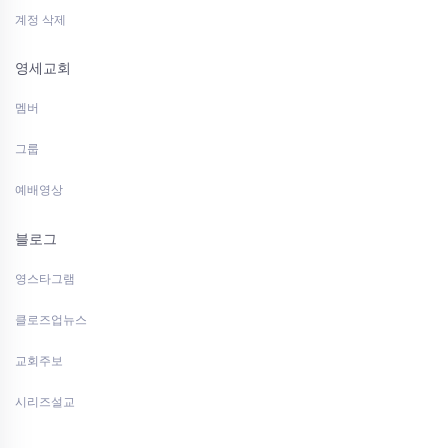
계정 삭제
영세교회
멤버
그룹
예배영상
블로그
영스타그램
클로즈업뉴스
교회주보
시리즈설교