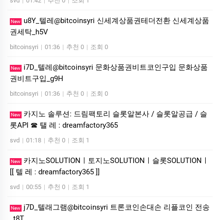
svd
|
01:42
|
추천 0
|
조회 1
u8Y_텔레@bitcoinsyri 신세계상품권테더전환 신세계상품
New
권세탁_h5V
bitcoinsyri
|
01:36
|
추천 0
|
조회 0
i7D_텔레@bitcoinsyri 문화상품권비트코인구입 문화상품
New
권비트구입_g9H
bitcoinsyri
|
01:36
|
추천 0
|
조회 0
카지노 솔루션: 드림팩토리 슬롯알본사 / 슬롯알공급 / 슬
New
롯API ☎ 탤 레 : dreamfactory365
svd
|
01:18
|
추천 0
|
조회 1
카­지노SOLUTIONㅣ토지노SOLUTIONㅣ슬롯SOLUTIONㅣ
New
[[ 텔 레 : dreamfactory365 ]]
svd
|
00:55
|
추천 0
|
조회 1
j7D_텔래그램@bitcoinsyri 트론코인손대손 리플코인 전송
New
_t8T