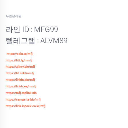
우먼온리원
라인 ID : MFG99
텔레그램 : ALVM89
https://solo.to/mfj
https://litt.ly/mmfj
https://allmy.bio/mfj
https://lit.link/mmfj
https://linkin.bio/mfj
https://linktr.ee/mmfj
https://mfj.taplink.bio
https://campsite.bio/mfj
https://link.inpock.co.kr/mfj