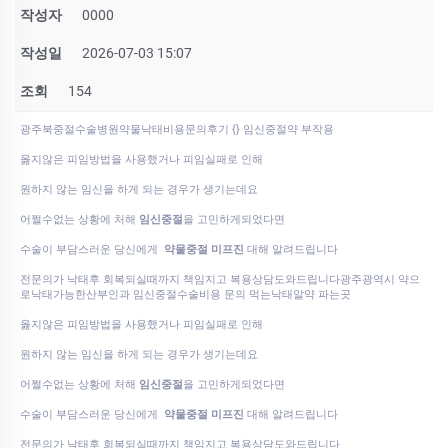
작성자
0000
작성일
2026-07-03 15:07
조회
154
광주북중절수술병원약물낙태비용문의후기 {} 임신중절약 부작용
옳지않은 피임방법을 사용했거나 피임실패로 인해
원하지 않는 임신을 하게 되는 경우가 생기는데요
어쩔수없는 상황에 처해
임신중절
을 고민하게되었다면
수술이 부담스러운 당신에게
약물중절 미프진
대해 알려드립니다
전문의가 낙태후 회복되실때까지 책임지고 복용상담도와드립니다광주광역시 약으
로낙태가능한산부인과 임신중절수술비용 문의 먹는낙­태알약 파는곳
옳지않은 피임방법을 사용했거나 피임실패로 인해
원하지 않는 임신을 하게 되는 경우가 생기는데요
어쩔수없는 상황에 처해
임신중절
을 고민하게되었다면
수술이 부담스러운 당신에게
약물중절 미프진
대해 알려드립니다
전문의가 낙태후 회복되실때까지 책임지고 복용상담도와드립니다