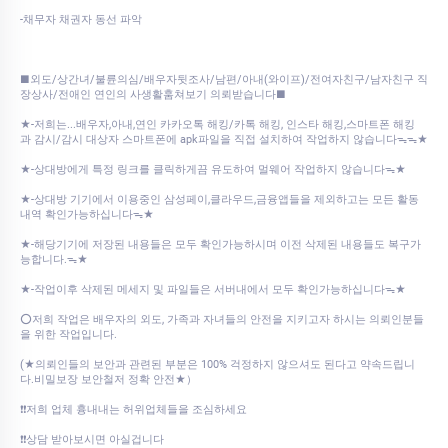
-채무자 채권자 동선 파악
■외도/상간녀/불륜의심/배우자뒷조사/남편/아내(와이프)/전여자친구/남자친구 직
장상사/전애인 연인의 사생활훔쳐보기 의뢰받습니다■
★-저희는...배우자,아내,연인 카카오톡 해킹/카톡 해킹, 인스타 해킹,스마트폰 해킹
과 감시/감시 대상자 스마트폰에 apk파일을 직접 설치하여 작업하지 않습니다ᯓᯓ★
★-상대방에게 특정 링크를 클릭하게끔 유도하여 멀웨어 작업하지 않습니다ᯓ★
★-상대방 기기에서 이용중인 삼성페이,클라우드,금융앱들을 제외하고는 모든 활동
내역 확인가능하십니다ᯓ★
★-해당기기에 저장된 내용들은 모두 확인가능하시며 이전 삭제된 내용들도 복구가
능합니다.ᯓ★
★-작업이후 삭제된 메세지 및 파일들은 서버내에서 모두 확인가능하십니다ᯓ★
⭕저희 작업은 배우자의 외도, 가족과 자녀들의 안전을 지키고자 하시는 의뢰인분들
을 위한 작업입니다.
(★의뢰인들의 보안과 관련된 부분은 100% 걱정하지 않으셔도 된다고 약속드립니
다.비밀보장 보안철저 정확 안전★）
❗❗저희 업체 흉내내는 허위업체들을 조심하세요
❗❗상담 받아보시면 아실겁니다