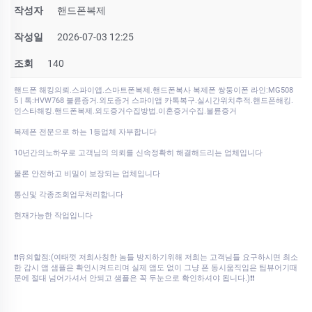
작성자
핸드폰복제
작성일
2026-07-03 12:25
조회
140
핸드폰 해킹의뢰.스파이앱.스마트폰복제.핸드폰복사 복제폰 쌍둥이폰 라인:MG508
5 | 톡:HVW768 불륜증거.외도증거 스파이앱 카톡복구.실시간위치추적.핸드폰해킹.
인스타해킹.핸드폰복제.외도증거수집방법.이혼증거수집.불륜증거
복제폰 전문으로 하는 1등업체 자부합니다
10년간의노하우로 고객님의 의뢰를 신속정확히 해결해드리는 업체입니다
물론 안전하고 비밀이 보장되는 업체입니다
통신및 각종조회업무처리합니다
현재가능한 작업입니다
❗❗유의할점:(여태껏 저희사칭한 놈들 방지하기위해 저희는 고객님들 요구하시면 최소
한 감시 앱 샘플은 확인시켜드리며 실제 앱도 없이 그냥 폰 동시움직임은 팀뷰어기때
문에 절대 넘어가셔서 안되고 샘플은 꼭 두눈으로 확인하셔야 됩니다.)❗❗