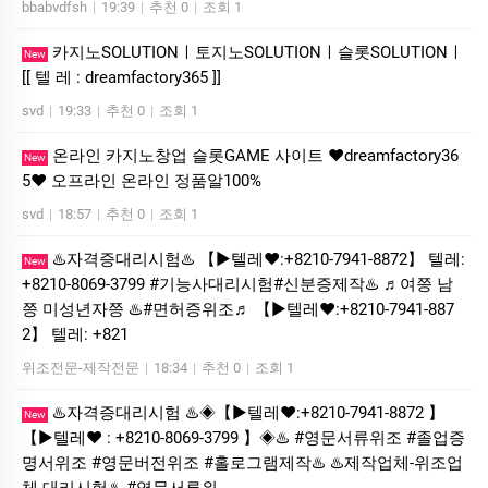
bbabvdfsh
|
19:39
|
추천 0
|
조회 1
카­지노SOLUTIONㅣ토지노SOLUTIONㅣ슬롯SOLUTIONㅣ
New
[[ 텔 레 : dreamfactory365 ]]
svd
|
19:33
|
추천 0
|
조회 1
온라인 카지노창업 슬롯GAME 사이트 ❤dreamfactory36
New
5❤ 오프라인 온라인 정품알100%
svd
|
18:57
|
추천 0
|
조회 1
♨️자격증대리시험♨️ 【▶텔레♥:+8210-7941-8872】 텔레:
New
+8210-8069-3799 #기능사대리시험#신분증제작♨️ ♬여쯩 남
쯩 미성년자쯩 ♨️#면허증위조♬ 【▶텔레♥:+8210-7941-887
2】 텔레: +821
위조전문-제작전문
|
18:34
|
추천 0
|
조회 1
♨️자격증대리시험 ♨️◈【▶텔레♥:+8210-7941-8872 】
New
【▶텔레♥ : +8210-8069-3799 】◈♨️ #영문서류위조 #졸업증
명서위조 #영문버전위조 #홀로그램제작♨️ ♨️제작업체-위조업