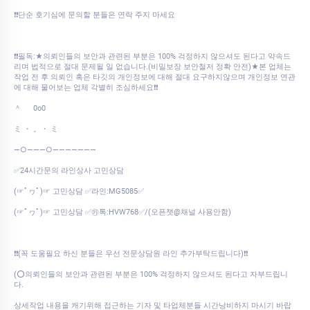
❗❗단순 호기심에 문의할 분들은 연락 주지 마세요
❗❗필독:★의뢰인들의 보안과 관련된 부분은 100% 걱정하지 않으셔도 된다고 약속드
리며 법적으로 절대 문제될 일 없습니다.(비밀보장 보안철저 정확 안전)★본 업체는
작업 전 후 의뢰인 혹은 타깃의 개인정보에 대해 절대 요구하지않으며 개인정보 연관
에 대해 물어보는 업체 각별히 조심하세요❗❗
＾ 0o0
ミ ・ 。・ ミ
—○———○———————
✅24시간문의 라인상사 고민상담
(☞ﾟヮﾟ)☞ 고민상담 ✅라인:MG5085✅
(☞ﾟヮﾟ)☞ 고민상담 ✅㉸톡:HVW768✅/(오픈챗@채널 사용안함)
❗❗(꼭 도움필요 하신 분들은 우선 전문상담원 라인 추가부탁드립니다)❗❗
(⭕의뢰인들의 보안과 관련된 부분은 100% 걱정하지 않으셔도 된다고 자부드립니
다.
상세작업 내용을 캐기위해 접근하는 기자 및 타업체분들 시간낭비하지 마시기 바랍