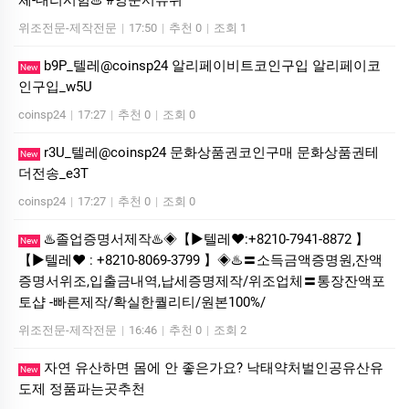
체-대리시험♨️ #영문서류위
위조전문-제작전문
|
17:50
|
추천 0
|
조회 1
b9P_텔레@coinsp24 알리페이비트코인구입 알리페이코
New
인구입_w5U
coinsp24
|
17:27
|
추천 0
|
조회 0
r3U_텔레@coinsp24 문화상품권코인구매 문화상품권테
New
더전송_e3T
coinsp24
|
17:27
|
추천 0
|
조회 0
♨️졸업증명서제작♨️◈【▶텔레♥:+8210-7941-8872 】
New
【▶텔레♥ : +8210-8069-3799 】◈♨️〓소득금액증명원,잔액
증명서위조,입출금내역,납세증명제작/위조업체〓통장잔액포
토샵 -빠른제작/확실한퀄리티/원본100%/
위조전문-제작전문
|
16:46
|
추천 0
|
조회 2
자연 유산하면 몸에 안 좋은가요? 낙태약처벌인공유산유
New
도제 정품파는곳추천