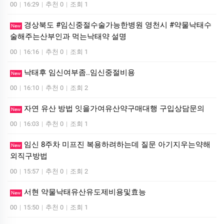
00
|
16:29
|
추천 0
|
조회 1
경상북도 #임신중절수술가능한병원 영천시 #약물낙태수
New
술해주는산부인과 먹는낙­태약 설명
00
|
16:16
|
추천 0
|
조회 1
낙태후 임신여부좀..임신중절비용
New
00
|
16:10
|
추천 0
|
조회 2
자연 유산 방법 잇을가여유산약구매대행 구입상담문의
New
00
|
16:03
|
추천 0
|
조회 1
임신 8주차 미프진 복용하려하는데 질문 아기지우는약해
New
외직구방법
00
|
15:57
|
추천 0
|
조회 2
서현 약물낙태유산유도제비용및효능
New
00
|
15:50
|
추천 0
|
조회 1