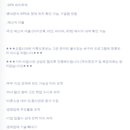
. GPS 위치추적
-휴대폰의 GPS로 현재 위치 확인 가능, 구글맵 연동
. 메신저 어플
-주요 메신저 어플 (카카오톡, 라인, 바이버, 위쳇) 메시지 내역 확인 가능
★★★요즘시대에 카톡도못보는 그런 문자만 볼수있는 싸구려 프로그램에 현혹되
지 마시길 바랍니다★★★
★★★기타 비밀스런 상담은 협의후 진행해드립니다 (무리한요구 및 해킹의뢰는 받
지않습니다)★★★
-부부 이성 관계에 외도 가능성 미리 포착
-자녀 탈선 왕따 고민 학업 수시로 파악
-이혼소송 대비 민,형사관련 증거 수집
-경쟁업체 주요활동 포착
-기업 입찰시 상대 전략 미리 파악
-경재업체 기술 빼내기