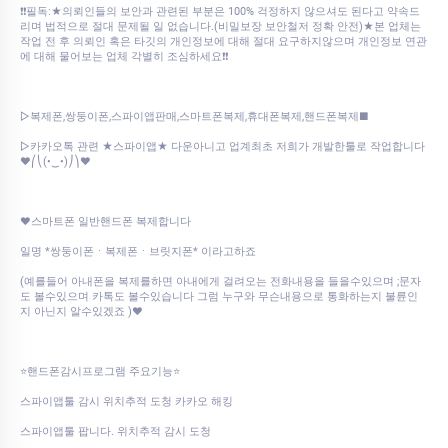
❗❗필독:★의뢰인들의 보안과 관련된 부분은 100% 걱정하지 않으셔도 된다고 약속드
리며 법적으로 절대 문제될 일 없습니다.(비밀보장 보안철저 정확 안전)★본 업체는
작업 전 후 의뢰인 혹은 타깃의 개인정보에 대해 절대 요구하지않으며 개인정보 연관
에 대해 물어보는 업체 각별히 조심하세요❗❗
▷복제폰,쌍둥이폰,스파이앱판매,스마트폰복제,휴대폰복제,핸드폰복제■
▷카카오톡 관련 ★스파이앱★ 다운아니고 업계최초 저희가 개발한툴로 작업합니다
♥⎛⎝(•‿•)⎠⎞♥
♥스마트폰 일반핸드폰 복제합니다
일명 *쌍둥이폰ㆍ복제폰ㆍ브릿지폰* 이라고하죠
(예를들어 아내폰을 복제를하면 아내에게 걸려오는 전화내용을 들을수있으며 ;문자
도 볼수있으며 카톡도 볼수있습니다 그럼 누구와 무슨내용으로 통화하는지 불륜인
지 아닌지 알수있겠죠 )♥
⭐핸드폰감시프로그램 주요기능⭐
스파이앱툴 감시 위치추적 도청 카카오 해킹
스파이앱툴 팝니다. 위치추적 감시 도청