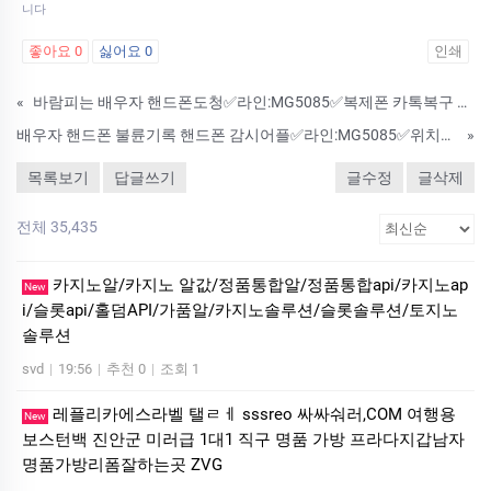
니다
좋아요
0
싫어요
0
인쇄
«
바람피는 배우자 핸드폰도청✅라인:MG5085✅복제폰 카톡복구 카톡해킹 쌍둥이폰 핸드폰해킹 위치추적 통화녹음
배우자 핸드폰 불륜기록 핸드폰 감시어플✅라인:MG5085✅위치추적 스파이웨어 카톡이력복구 인스타해킹 핸드폰 해킹 핸드폰 도청앱 카톡해킹
»
목록보기
답글쓰기
글수정
글삭제
전체 35,435
카지노알/카지노 알값/정품통합알/정품통합api/카지노ap
New
i/슬롯api/홀덤API/가품알/카지노솔루션/슬롯솔루션/토지노
솔루션
svd
|
19:56
|
추천 0
|
조회 1
레플리카에스라벨 탤ㄹㅔ sssreo 싸싸숴러,COM 여행용
New
보스턴백 진안군 미러급 1대1 직구 명품 가방 프라다지갑남자
명품가방리폼잘하는곳 ZVG