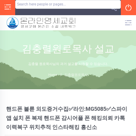
Skip
to
content
김충렬원로목사 설교
김충렬 원로목사님의 과거 설교를 시청할 수 있습니다.
Home
/
김충렬원로목사
핸드폰 불륜 외도증거수집✅라인:MG5085✅스파이
앱 설치 폰 복제 핸드폰 감시어플 폰 해킹의뢰 카톡
이력복구 위치추적 인스타해킹 흥신소