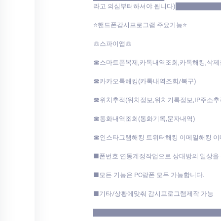
라고 의심부터하셔야 됩니다)██████████
⭐핸드폰감시프로그램 주요기능⭐
☏스파이앱☏
☎스마트폰복제,카톡내역조회,카톡해킹,삭
☎카카오톡해킹(카톡내역조회/복구)
☎위치추적(위치정보,위치기록정보,IP주소추
☎통화내역조회(통화기록,문자내역)
☎인스타그램해킹 트위터해킹 이메일해킹 
■폰번호 연동계정작업으로 상대방의 일상을 
■모든 기능은 PC랑폰 모두 가능합니다.
■기타/상황에맞춰 감시프로그램제작 가능
████████████████████████████