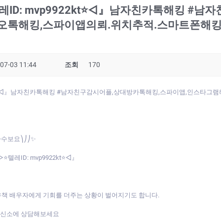
D: mvp9922kt⭐◁』남자친카톡해킹 #
오톡해킹,스파이앱의뢰.위치추적.스마트폰해킹확
07-03 11:44
조회
170
2kt⭐◁』남자친카톡해킹 #남자친구감시어플,상대방카톡해킹,스파이앱,인스타그
다수보요⎞⎠⎠✨
ID: mvp9922kt⭐◁』
책 배우자에게 기회를 더주는 상황이 벌어지기도 합니다.
흥신소에 상담해보세요