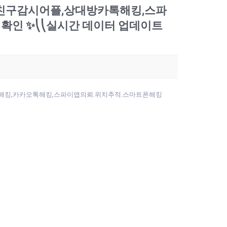
남자친구감시어플,상대방카톡해킹,스파
인 ✨⎝⎝실시간 데이터 업데이트
램해킹,카카오톡해킹,스파이앱의뢰.위치추적.스마트폰해킹