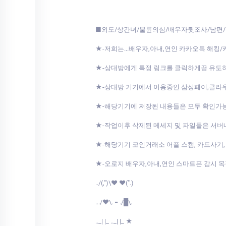
■외도/상간녀/불륜의심/배우자뒷조사/남편/
★-저희는...배우자,아내,연인 카카오톡 해킹
★-상대방에게 특정 링크를 클릭하게끔 유도
★-상대방 기기에서 이용중인 삼성페이,클
★-해당기기에 저장된 내용들은 모두 확인가
★-작업이후 삭제된 메세지 및 파일들은 서
★-해당기기 코인거래소 어플 스캠, 카드사기,
★-오로지 배우자,아내,연인 스마트폰 감시 
../(,")\♥ ♥(".)
.../♥\. = ./█\.
.._| |_ .._| |_ ★