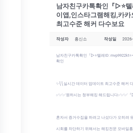
남자친구카톡확인『▷⭐텔레I
이앱,인스타그램해킹,카카
최고수준 해커 다수보요
작성자
흥신소
작성일
2026-
남자친구카톡확인『▷⭐텔레ID: mvp992
확인
✨⎝⎝실시간 데이터 업데이트 최고수준 해커 
✅✅✅원하시는 청부해킹 해드립니다✅✅✅『▷⭐텔레
혼자서 증거수집을 하려고 나섰다가 오히려 유
시회를 차단하기 위해서는 해킹전문 모바일