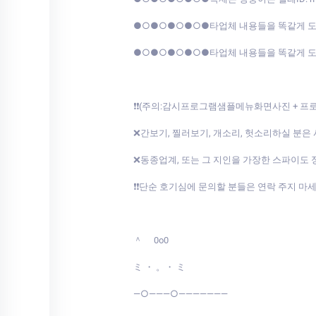
●○●○●○●○●타업체 내용들을 똑같게 
●○●○●○●○●타업체 내용들을 똑같게 
❗❗(주의:감시프로그램샘플메뉴화면사진 + 
❌간보기, 찔러보기, 개소리, 헛소리하실 분은
❌동종업계, 또는 그 지인을 가장한 스파이도 
❗❗단순 호기심에 문의할 분들은 연락 주지 마
＾ 0o0
ミ ・ 。・ ミ
—○———○———————