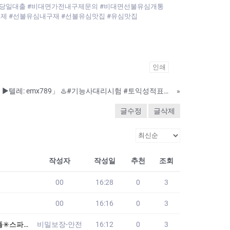
액당일대출 #비대면가전내구제문의 #비대면선불유심개통
제 #선불유심내구재 #선불유심맛집 #유심맛집
인쇄
♨️졸업증명서제작♨️「 ▶텔레: emx789」 ♨️#기능사대리시험 #토익성적표위조 #자격증대리시험♨️ ♨️☂ 외국대학교졸업증명서♨️ 「 ▶텔레: emx789」✏ — 병원진단서제작전문,졸업장위조전문 졸업장전문위조,고등학교졸업증명서
»
글수정
글삭제
작성자
작성일
추천
조회
00
16:28
0
3
00
16:16
0
3
통#외도증거수집.
비밀보장-안전
16:12
0
3