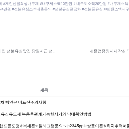
 #개인신불회생내구제 #내구제소액10만원 # 내구제소액20만원 #내구제소
24만원 #선불유심소액대출문의 #선불유심현금화 #선불폰유심38만원소액내구
@usim120 서진통신 선불유심내구제 유심매입 선불유심맛집 당일지급 선불유심매입 현금화
제목
대처 방안은 미­프진주의사항
유산유도제 복용후관계가능한시기와 낙태확인방법
문의: vip2345pp✨쌍둥이폰✳️위치추적어플✳️스파이앱➡️핸드폰해킹➡️카톡해킹 바람난남편 바람핀와이프(아내) 혹은 결혼전 배우자 뒷조사 및 불륜#간