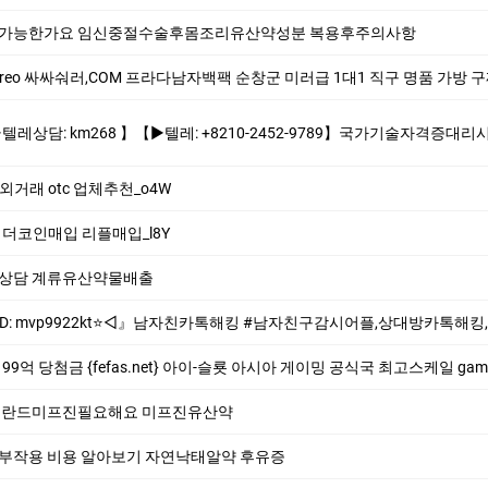
때 가능한가요 임신중절수술후몸조리유산약성분 복용후주의사항
싸숴러,COM 프라다남자백팩 순창군 미러급 1대1 직구 명품 가방 구찌남자지갑 명품가방브랜
+8210-2452-9789】국가기술자격증대리시험 텝스대리시험 토익대리시험 ✅본 업체는 1:1채팅으로만 상담해드립니다 오픈채팅$텔레채널/그룹 상담한적
 장외거래 otc 업체추천_o4W
i 테더코인매입 리플매입_l8Y
전상담 계류유산약물배출
톡해킹 #남자친구감시어플,상대방카톡해킹,스파이앱,인스타그램해킹,카카오톡해킹,스파이앱의뢰.위치추적.스마트폰해킹확인 ✨⎝⎝실시간 데이터 업데이트 최
efas.net} 아이-슬룟 아시아 게이밍 공식국 최고스케일 ga­me 아이슬룟(is­lot asia-asia) 공식에이전시 99억
덜란드미프진필요해요 미­프진유산약
부작용 비용 알아보기 자연낙­태알약 후유증