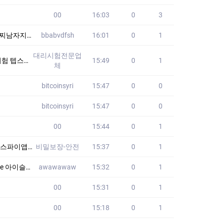
00
16:03
0
3
드종류 IID
bbabvdfsh
16:01
0
1
대리시험전문업
 없습니다!! 2
15:49
0
1
체
bitcoinsyri
15:47
0
0
bitcoinsyri
15:47
0
0
00
15:44
0
1
고수준 해커 다수보요
비밀보장-안전
15:37
0
1
잭­팟이 터져요~
awawawaw
15:32
0
1
00
15:31
0
1
00
15:18
0
1