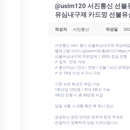
@usim120 서진통신
유심내구제 카드깡 선불유
작성자
서진통신
작성일
202
서진통신 24시 항시 선불유심내구제 유심매
텔레그램 아이디:@usim120 홈페이지 https://usi
선불유심내구제 전문업체 │ 200% 정심 진행
✔ 정직 · 안전 거래
✔ 통신미납 / 만선 / 연체 / 신불 / 파산 관계
✔ 만 19세 이상 누구나 가능
기존 보유 회선도 매입 가능
1회선당 12만원 / 최대 3회선 가능
3회선 진행 시 총 38만원 지급
당일 개통 → 개통 확인 후 즉시 정산
궁금하신 점은 언제든 편하게 문의 주세요
친절하고 정확하게 상담 도와드립니다.