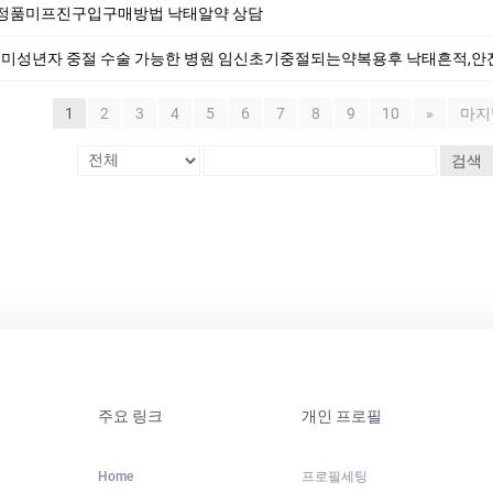
정품미프진구입구매방법 낙­태알약 상담
구 미성년자 중절 수술 가능한 병원 임신초기중절되는약복용후 낙태흔적,안
1
2
3
4
5
6
7
8
9
10
»
마지
검색
주요 링크
개인 프로필
Home
프로필세팅