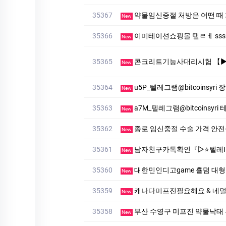
35367
약물임신중절 처방은 어떤 
New
35366
이미테이션쇼핑몰 탤ㄹㅔ sssreo 싸
New
35365
콘크리트기능사대리시험 【▶텔레상담: km268 】【▶텔레: 
New
35364
u5P_텔레그램@bitcoinsyri
New
35363
a7M_텔레그램@bitcoinsyr
New
35362
종로 임신중절 수술 가격 안
New
35361
남자친구카톡확인『▷⭐텔레ID: mvp9922kt⭐◁』남자친카
New
35360
대한민인디­고ga­me 횰덤 대형 99억 당첨금 {f
New
35359
캐나다미프진필요해요 & 네
New
35358
부산 수영구 미프진 약물낙태 
New