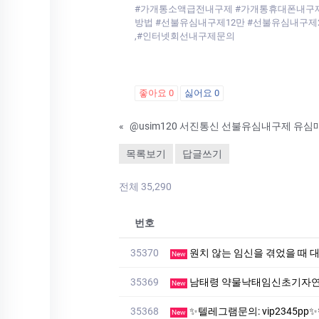
#가개통소액급전내구제 #가개통휴대폰내구제
방법 #선불유심내구제12만 #선불유심내구제
,#인터넷회선내구제문의
좋아요
0
싫어요
0
«
목록보기
답글쓰기
전체 35,290
번호
35370
원치 않는 임신을 겪었을 때 
New
35369
남태령 약물낙태임신초기자연
New
35368
✨텔레그램문의: vip2345pp✨핸드폰도청✳️복제폰✨텔레그램
New