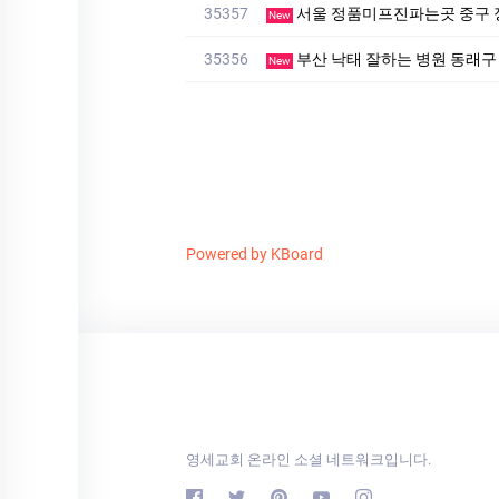
35357
서울 정품미프진파는곳 중구 
New
35356
부산 낙태 잘하는 병원 동래
New
Powered by KBoard
영세교회 온라인 소셜 네트워크입니다.