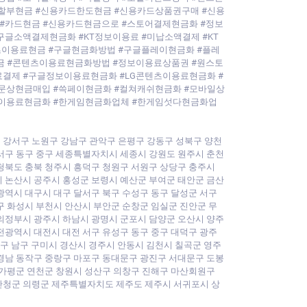
할부현금 #신용카드한도현금 #신용카드상품권구매 #신용
#카드현금 #신용카드현금으로 #스토어결제현금화 #정보
글소액결제현금화 #KT정보이용료 #미납소액결제 #KT
츠이용료현금 #구글현금화방법 #구글플레이현금화 #플레
금 #콘텐츠이용료현금화방법 #정보이용료상품권 #원스토
결제 #구글정보이용료현금화 #LG콘텐츠이용료현금화 #
문상현금매입 #쓱페이현금화 #컬쳐캐쉬현금화 #모바일상
츠이용료현금화 #한게임현금화업체 #한게임섯다현금화업
 강서구 노원구 강남구 관악구 은평구 강동구 성북구 양천
서구 동구 중구 세종특별자치시 세종시 강원도 원주시 춘천
청북도 충북 청주시 흥덕구 청원구 서원구 상당구 충주시
 논산시 공주시 홍성군 보령시 예산군 부여군 태안군 금산
광역시 대구시 대구 달서구 북구 수성구 동구 달성군 서구
구 화성시 부천시 안산시 부안군 순창군 임실군 진안군 무
의정부시 광주시 하남시 광명시 군포시 담양군 오산시 양주
전광역시 대전시 대전 서구 유성구 동구 중구 대덕구 광주
북구 남구 구미시 경산시 경주시 안동시 김천시 칠곡군 영주
경남 동작구 중랑구 마포구 동대문구 광진구 서대문구 도봉
 가평군 연천군 창원시 성산구 의창구 진해구 마산회원구
산청군 의령군 제주특별자치도 제주도 제주시 서귀포시 상