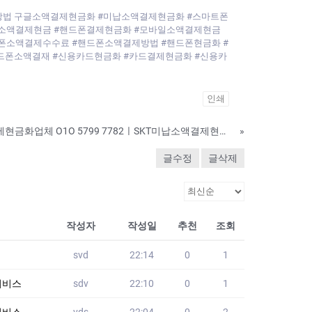
금화방법 구글소액결제현금화 #미납소액결제현금화 #스마트폰
#소액결제현금 #핸드폰결제현금화 #모바일소액결제현금
폰소액결제수수료 #핸드폰소액결제방법 #핸드폰현금화 #
드폰소액결재 #신용카드현금화 #카드결제현금화 #신용카
인쇄
365일 완벽한 소액결제현금화업체 O1O 5799 7782ㅣSKT미납소액결제현금화ㅣ다날50결제정책해결방법ㅣ소액결제 악성정책
»
글수정
글삭제
작성자
작성일
추천
조회
svd
22:14
0
1
된서비스
sdv
22:10
0
1
된서비스
vds
22:04
0
2