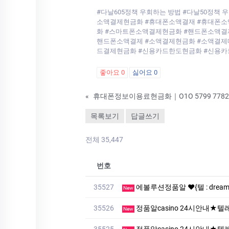
#다날605정책 우회하는 방법 #다날50정
소액결제현금화 #휴대폰소액결재 #휴대폰소
화 #스마트폰소액결제현금화 #핸드폰소액결
핸드폰소액결제 #소액결제현금화 #소액결제
드결제현금화 #신용카드한도현금화 #신용
좋아요
0
싫어요
0
«
목록보기
답글쓰기
전체 35,447
번호
35527
에볼루션정품알 ❤️{텔 : drea
New
35526
정품알casino 24시안내★텔레 :
New
35525
정품알casino 24시안내★텔레 :