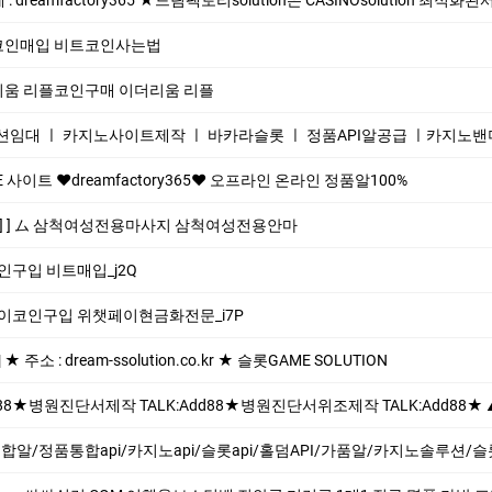
 테더코인매입 비트코인사는법
이더리움 리플코인구매 이더리움 리플
션임대 ㅣ 카지노사이트제작 ㅣ 바카라슬롯 ㅣ 정품API알공급 ㅣ카지노
이트 ❤dreamfactory365❤ 오프라인 온라인 정품알100%
77] ] ム 삼척여성전용마사지 삼척여성전용안마
코인구입 비트매입_j2Q
챗페이코인구입 위챗페이현금화전문_i7P
 : dream-ssolution.co.kr ★ 슬롯GAME SOLUTION
dd88★병원진단서위조제작 TALK:Add88★ ▲위조제작 민증제작위조 TALK:Add88 ▲고객님께 철통 보안과 안전한 시스템으로 진행합니다 ▲의뢰
정품통합api/카지노api/슬롯api/홀덤API/가품알/카지노솔루션/슬롯솔루션/