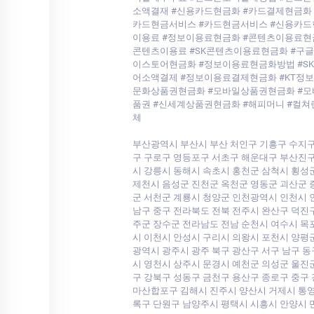
소액결재 #신용카드현금화 #카드결제현금화
카드현금서비스 #카드현금서비스 #신용카드
이용료 #정보이용료현금화 #콘텐츠이용료현금
콘텐츠이용료 #SK콘텐츠이용료현금화 #구
이스토어현금화 #정보이용료현금화방법 #S
어소액결제 #정보이용료결제현금화 #KT정
문화상품권현금화 #모바일상품권현금화 #모
품권 #신세계상품권현금화 #해피머니 #컬
체
부산광역시 부산시 부산 처인구 기흥구 수지구
구 구로구 영등포구 서초구 해운대구 부산진구
시 강릉시 동해시 속초시 홍천군 삼척시 횡성
제천시 음성군 진천군 옥천군 영동군 괴산군 
군 서천군 계룡시 청양군 인천광역시 인천시 
남구 중구 전라북도 전북 전주시 완산구 덕진
주군 장수군 전라남도 전남 순천시 여수시 목
시 이천시 안성시 구리시 의왕시 포천시 양평
광역시 광주시 광주 북구 광산구 서구 남구 동
시 영천시 상주시 문경시 예천군 의성군 울진
구 강북구 성동구 금천구 용산구 종로구 중구
마산합포구 김해시 진주시 양산시 거제시 통영
록구 단원구 남양주시 평택시 시흥시 안양시 