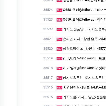
New
35524
O658_텔레@tetherzon
New
35523
O659_텔레@tetherzon 
New
35522
카지노 정품알 ㅣ 카지노솔루
New
35521
온라인 카지노창업 슬롯GAME 사
New
35520
삼척토닥이 ム[[라인 hnk55
New
35519
y3U_텔레@fundwash 비트
New
35518
v9V_텔레@fundwash 위
New
35517
카지노솔루션 | 토지노솔루션 | ★ 주소
New
35516
★병원진단서위조 TALK:Add88★병원진단서제작 TALK:A
New
35515
카지노알/카지노 알값/정품통합알/
New