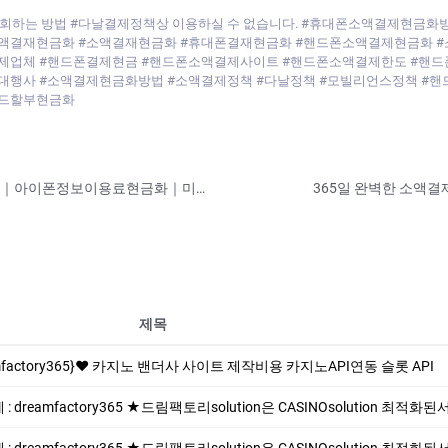
책 우회하는 방법 #다날결제정책상 이용하실 수 없습니다. #휴대폰소액결제현
액결재현금화 #소액결재현금화 #휴대폰결재현금화 #핸드폰소액결제현금화 
제업체 #핸드폰결제현금 #핸드폰소액결제사이트 #핸드폰소액결제한도 #핸드
대행사 #소액결제현금화방법 #소액결제정책 #다날정책 #모빌리언스정책 #핸
카드할부현금화
휴대폰정보이용료현금화｜O1O 5799 7782｜아이폰정보이용료현금화｜미납정보이용료현금화
제목
mfactory365}❤️ 카지노 밴더사 사이트 제작비용 카지노API연동 슬롯 API
 dreamfactory365 ★드림팩토리solution은 CASINOsolution 최적화
 dreamfactory365 ★드림팩토리solution은 CASINOsolution 최적화