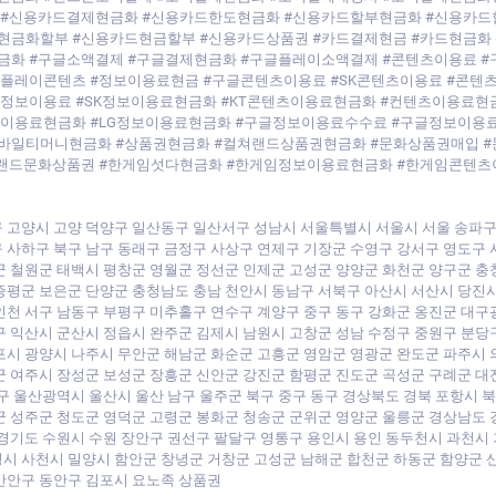
 #신용카드결제현금화 #신용카드한도현금화 #신용카드할부현금화 #신용카드
현금화할부 #신용카드현금할부 #신용카드상품권 #카드결제현금 #카드현금화 
화 #구글소액결제 #구글결제현금화 #구글플레이소액결제 #콘텐츠이용료 #구
글플레이콘텐츠 #정보이용료현금 #구글콘텐츠이용료 #SK콘텐츠이용료 #콘텐
K정보이용료 #SK정보이용료현금화 #KT콘텐츠이용료현금화 #컨텐츠이용료현
보이용료현금화 #LG정보이용료현금화 #구글정보이용료수수료 #구글정보이용료
바일티머니현금화 #상품권현금화 #컬쳐랜드상품권현금화 #문화상품권매입 #
쳐랜드문화상품권 #한게임섯다현금화 #한게임정보이용료현금화 #한게임콘텐
 고양시 고양 덕양구 일산동구 일산서구 성남시 서울특별시 서울시 서울 송파구
 사하구 북구 남구 동래구 금정구 사상구 연제구 기장군 수영구 강서구 영도구 
군 철원군 태백시 평창군 영월군 정선군 인제군 고성군 양양군 화천군 양구군 충
증평군 보은군 단양군 충청남도 충남 천안시 동남구 서북구 아산시 서산시 당진시
인천 서구 남동구 부평구 미추홀구 연수구 계양구 중구 동구 강화군 옹진군 대구
구 익산시 군산시 정읍시 완주군 김제시 남원시 고창군 성남 수정구 중원구 분당
포시 광양시 나주시 무안군 해남군 화순군 고흥군 영암군 영광군 완도군 파주시 
군 여주시 장성군 보성군 장흥군 신안군 강진군 함평군 진도군 곡성군 구례군 대
구 울산광역시 울산시 울산 남구 울주군 북구 중구 동구 경상북도 경북 포항시 
군 성주군 청도군 영덕군 고령군 봉화군 청송군 군위군 영양군 울릉군 경상남도 
 경기도 수원시 수원 장안구 권선구 팔달구 영통구 용인시 용인 동두천시 과천시
시 사천시 밀양시 함안군 창녕군 거창군 고성군 남해군 합천군 하동군 함양군 
만안구 동안구 김포시 요노족 상품권