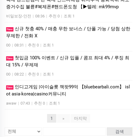
증거수집 불륜#복제폰#핸드폰도청 【▶텔레: mk99mvp
비밀보장-안전
|
08:36
|
추천 0
|
조회 1
신규 첫충 40% / 매충 무한 보너스 / 단폴 가능 / 당첨 상한
New
무제한 / 전화 X
00
|
08:31
|
추천 0
|
조회 1
첫입금 100% 이벤트 / 신규 입플 / 콤프 최대 4% / 루징 최
New
대 15% / 무제재
00
|
08:22
|
추천 0
|
조회 1
인디­고게임 |아이슬룟 잭­팟99억 【bluebearbali.com】 is­l
New
ot asia-korea|casino커뮤니티
awaw
|
07:43
|
추천 0
|
조회 1
1
»
마지막
검색