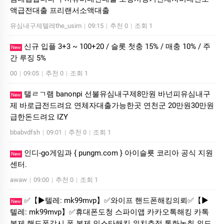
액급전대출 프리랜서소액대출
유심내구제텔레the_usim
|
09:15
|
추천 0
|
조회 1
신규 입플 3+3 ~ 100+20 / 슬롯 첫충 15% / 매충 10% / 주
New
간 루징 5%
00
|
09:05
|
추천 0
|
조회 1
탤ㄹㄱ램 banonpi 선불유심내구제8만원 바넌피유심내구
New
제 바로급전드려요 연체자대출가능한곳 연천군 20만원30만원
급한돈드려요 IZY
bbabvdfsh
|
09:01
|
추천 0
|
조회 1
인디-go게임과 { pungm.com } 아이슬룟 코리아 공식 지원
New
센터.
awaw
|
09:00
|
추천 0
|
조회 1
✅【▶텔레: mk99mvp】✅와이프 핸드폰해킹의뢰✅【▶
New
텔레: mk99mvp】✅휴대폰도청 스파이앱 카카오톡해킹 카톡
복제 핸드폰감시 폰 복제 인스타해킹 위치추적 통화녹취 외도