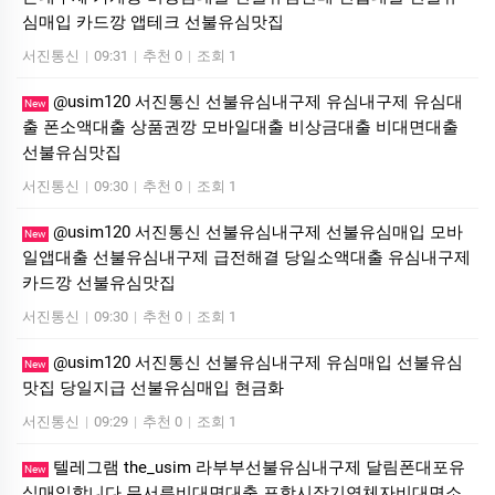
심매입 카드깡 앱테크 선불유심맛집
서진통신
|
09:31
|
추천 0
|
조회 1
@usim120 서진통신 선불유심내구제 유심내구제 유심대
New
출 폰소액대출 상품권깡 모바일대출 비상금대출 비대면대출
선불유심맛집
서진통신
|
09:30
|
추천 0
|
조회 1
@usim120 서진통신 선불유심내구제 선불유심매입 모바
New
일앱대출 선불유심내구제 급전해결 당일소액대출 유심내구제
카드깡 선불유심맛집
서진통신
|
09:30
|
추천 0
|
조회 1
@usim120 서진통신 선불유심내구제 유심매입 선불유심
New
맛집 당일지급 선불유심매입 현금화
서진통신
|
09:29
|
추천 0
|
조회 1
텔레그램 the_usim 라부부선불유심내구제 달림폰대포유
New
심매입합니다 무서류비대면대출 포항시장기연체자비대면소