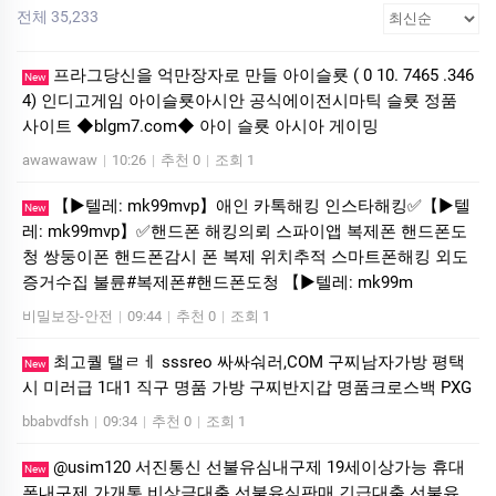
전체 35,233
프라그당신을 억만장자로 만들 아이슬룟 ( 0 10. 7465 .346
New
4) 인디­고게­임 아이슬룟아시안 공식에이전시마틱 슬룟 정품
사이트 ◆blgm7.com◆ 아이 슬룟 아시아 게이밍
awawawaw
|
10:26
|
추천 0
|
조회 1
【▶텔레: mk99mvp】애인 카톡해킹 인스타해킹✅【▶텔
New
레: mk99mvp】✅핸드폰 해킹의뢰 스파이앱 복제폰 핸드폰도
청 쌍둥이폰 핸드폰감시 폰 복제 위치추적 스마트폰해킹 외도
증거수집 불륜#복제폰#핸드폰도청 【▶텔레: mk99m
비밀보장-안전
|
09:44
|
추천 0
|
조회 1
최고퀄 탤ㄹㅔ sssreo 싸싸숴러,COM 구찌남자가방 평택
New
시 미러급 1대1 직구 명품 가방 구찌반지갑 명품크로스백 PXG
bbabvdfsh
|
09:34
|
추천 0
|
조회 1
@usim120 서진통신 선불유심내구제 19세이상가능 휴대
New
폰내구제 가개통 비상금대출 선불유심판매 긴급대출 선불유