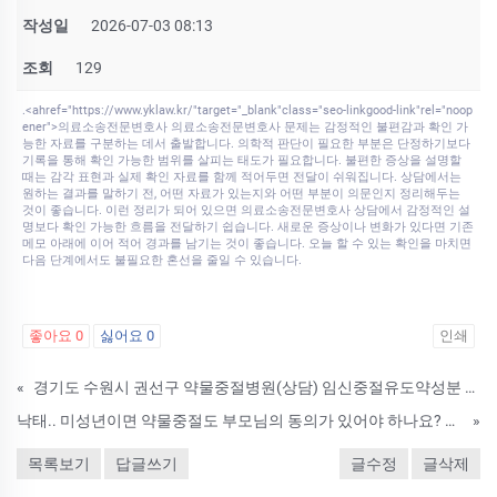
작성일
2026-07-03 08:13
조회
129
.<ahref="https://www.yklaw.kr/"target="_blank"class="seo-linkgood-link"rel="noop
ener">의료소송전문변호사 의료소송전문변호사 문제는 감정적인 불편감과 확인 가
능한 자료를 구분하는 데서 출발합니다. 의학적 판단이 필요한 부분은 단정하기보다
기록을 통해 확인 가능한 범위를 살피는 태도가 필요합니다. 불편한 증상을 설명할
때는 감각 표현과 실제 확인 자료를 함께 적어두면 전달이 쉬워집니다. 상담에서는
원하는 결과를 말하기 전, 어떤 자료가 있는지와 어떤 부분이 의문인지 정리해두는
것이 좋습니다. 이런 정리가 되어 있으면 의료소송전문변호사 상담에서 감정적인 설
명보다 확인 가능한 흐름을 전달하기 쉽습니다. 새로운 증상이나 변화가 있다면 기존
메모 아래에 이어 적어 경과를 남기는 것이 좋습니다. 오늘 할 수 있는 확인을 마치면
다음 단계에서도 불필요한 혼선을 줄일 수 있습니다.
좋아요
0
싫어요
0
인쇄
«
경기도 수원시 권선구 약물중절병원(상담) 임신중절유도약성분 복용후주의사항
낙태.. 미성년이면 약물중절도 부모님의 동의가 있어야 하나요? 낙태가능병원임신초기미프진종류및사용방법
»
목록보기
답글쓰기
글수정
글삭제