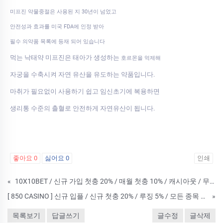
미프진 약물중절은 사용된 지 30년이 넘었고
안전성과 효과를 미국 FDA에 인정 받아
필수 의약품 목록에 등재 되어 있습니다
먹는 낙태약 미프진은 태아가 생성하는
호르몬을 억제해
자궁을 수축시켜 자연 유산을 유도하는 약품입니다.
마취가 필요없이 사용하기 쉽고 임신초기에 복용하면
생리통 수준의 출혈로 안전하게 자연유산이 됩니다.
좋아요
0
싫어요
0
인쇄
«
10X10BET / 신규 가입 첫충 20% / 매월 첫충 10% / 캐시아웃 / 무제재
[ 850 CASINO ] 신규 입플 / 신규 첫충 20% / 루징 5% / 모든 종목 무제재
»
목록보기
답글쓰기
글수정
글삭제