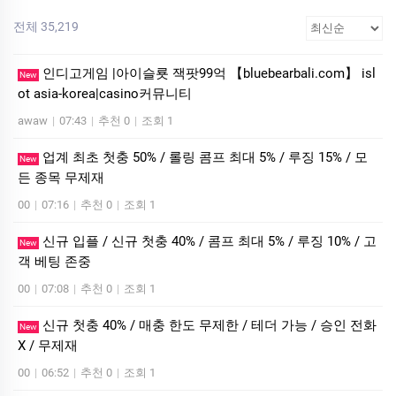
전체 35,219
인디­고게임 |아이슬룟 잭­팟99억 【bluebearbali.com】 is­l
New
ot asia-korea|casino커뮤니티
awaw
|
07:43
|
추천 0
|
조회 1
업계 최초 첫충 50% / 롤링 콤프 최대 5% / 루징 15% / 모
New
든 종목 무제재
00
|
07:16
|
추천 0
|
조회 1
신규 입플 / 신규 첫충 40% / 콤프 최대 5% / 루징 10% / 고
New
객 베팅 존중
00
|
07:08
|
추천 0
|
조회 1
신규 첫충 40% / 매충 한도 무제한 / 테더 가능 / 승인 전화
New
X / 무제재
00
|
06:52
|
추천 0
|
조회 1