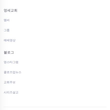
영세교회
멤버
그룹
예배영상
블로그
영스타그램
클로즈업뉴스
교회주보
시리즈설교