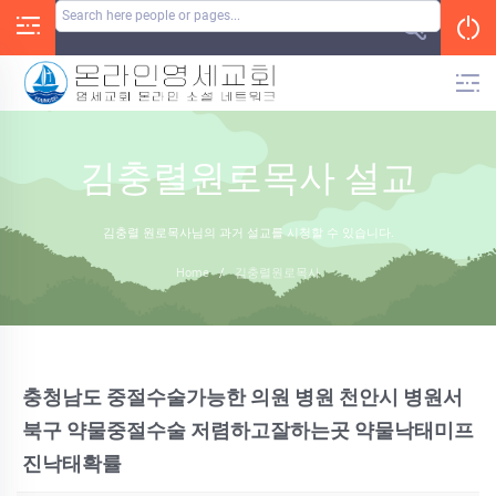
Skip
to
content
김충렬원로목사 설교
김충렬 원로목사님의 과거 설교를 시청할 수 있습니다.
Home
/
김충렬원로목사
충청남도 중절수술가능한 의원 병원 천안시 병원서
북구 약물중절수술 저렴하고잘하는곳 약물낙태미프
진낙태확률