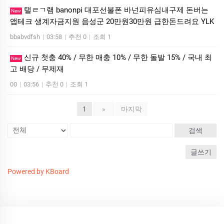
탤ㄹㄱ램 banonpi 대포선불폰 바넌피유심내구제 돈버는
New
앱테크 생계자금지원 음성군 20만원30만원 급한돈드려요 YLK
bbabvdfsh
|
03:58
|
추천 0
|
조회 1
신규 첫충 40% / 무한 매충 10% / 무한 돌발 15% / 국내 최
New
고 배당 / 무제재
00
|
03:56
|
추천 0
|
조회 1
1
»
마지막
검색
글쓰기
Powered by KBoard