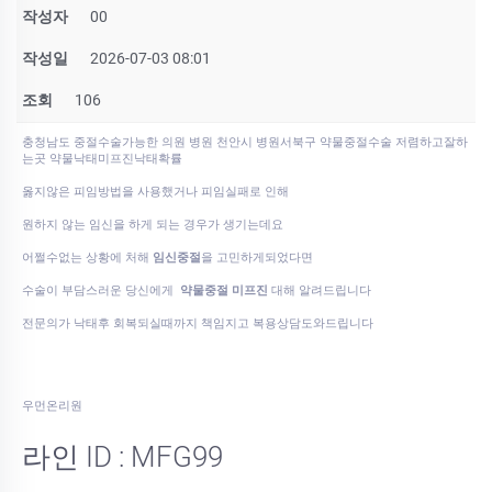
작성자
00
작성일
2026-07-03 08:01
조회
106
충청남도 중절수술가능한 의원 병원 천안시 병원서북구 약물중절수술 저렴하고잘하
는곳 약물낙태미프진낙태확률
옳지않은 피임방법을 사용했거나 피임실패로 인해
원하지 않는 임신을 하게 되는 경우가 생기는데요
어쩔수없는 상황에 처해
임신중절
을 고민하게되었다면
수술이 부담스러운 당신에게
약물중절 미프진
대해 알려드립니다
전문의가 낙태후 회복되실때까지 책임지고 복용상담도와드립니다
우먼온리원
라인 ID : MFG99