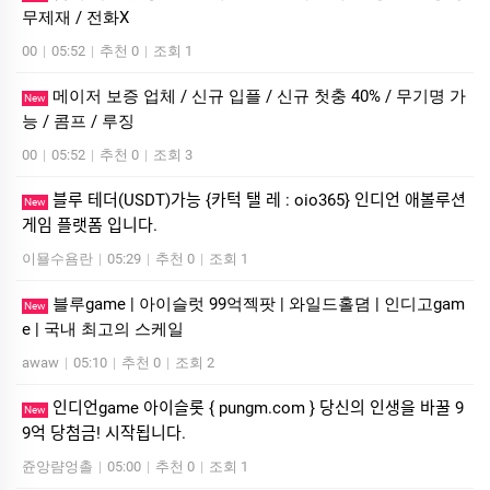
무제재 / 전화X
00
|
05:52
|
추천 0
|
조회 1
메이저 보증 업체 / 신규 입플 / 신규 첫충 40% / 무기명 가
New
능 / 콤프 / 루징
00
|
05:52
|
추천 0
|
조회 3
블루 테더(USDT)가능 {카턱 탤 레 : oio365} 인디언 애볼루션
New
게임 플랫폼 입니다.
이묠수욤란
|
05:29
|
추천 0
|
조회 1
블루game | 아이슬럿 99억젝팟 | 와일드홀뎜 | 인디­고gam
New
e | 국내 최고의 스케일
awaw
|
05:10
|
추천 0
|
조회 2
인디언game 아이슬롯 { pungm.com } 당신의 인생을 바꿀 9
New
9억 당첨금! 시작됩니다.
쥰앙럄엉촐
|
05:00
|
추천 0
|
조회 1