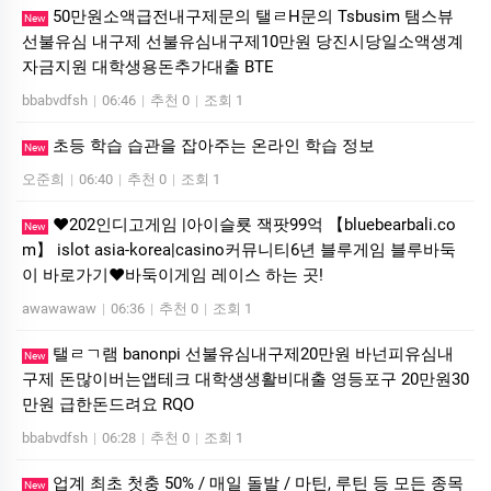
50만원소액급전내구제문의 탤ㄹH문의 Tsbusim 탬스뷰
New
선불유심 내구제 선불유심내구제10만원 당진시당일소액생계
자금지원 대학생용돈추가대출 BTE
bbabvdfsh
|
06:46
|
추천 0
|
조회 1
초등 학습 습관을 잡아주는 온라인 학습 정보
New
오준희
|
06:40
|
추천 0
|
조회 1
❤️202인디­고게임 |아이슬룟 잭­팟99억 【bluebearbali.co
New
m】 is­lot asia-korea|casino커뮤니티6년 블루게­임 블루바­둑
이 바로가기❤️바­둑이게­임 레이스 하는 곳!
awawawaw
|
06:36
|
추천 0
|
조회 1
탤ㄹㄱ램 banonpi 선불유심내구제20만원 바넌피유심내
New
구제 돈많이버는앱테크 대학생생활비대출 영등포구 20만원30
만원 급한돈드려요 RQO
bbabvdfsh
|
06:28
|
추천 0
|
조회 1
업계 최초 첫충 50% / 매일 돌발 / 마틴, 루틴 등 모든 종목
New