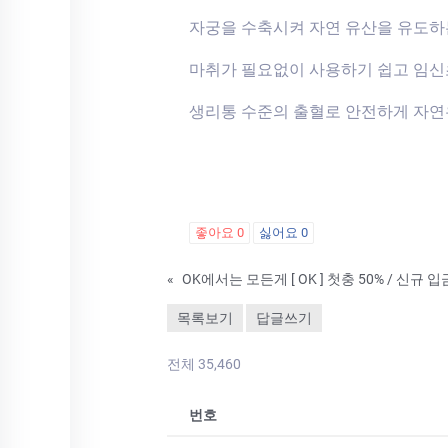
자궁을 수축시켜 자연 유산을 유도하
마취가 필요없이 사용하기 쉽고 임
생리통 수준의 출혈로 안전하게 자연
좋아요
0
싫어요
0
«
OK에서는 모든게 [ OK ] 첫충 50% / 신규 입
목록보기
답글쓰기
전체 35,460
번호