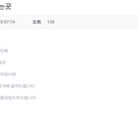
는곳
3 07:14
조회
130
 인해
데요
게되었다면
진
대해 알려드립니다
복용상담도와드립니다