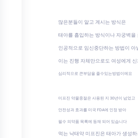
많은분들이 알고 계시는 방식은
태아를 흡입하는 방식이나 자궁벽을
인공적으로 임신중단하는 방법이 아
이는 진행 자체만으로도 여성에게 
심리적으로 큰부담을 줄수있는방법이에요
미프진 약물중절은 사용된 지 30년이 넘었고
안전성과 효과를 미국 FDA에 인정 받아
필수 의약품 목록에 등재 되어 있습니다
먹는 낙태약 미프진은 태아가 생성