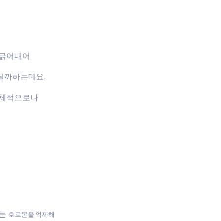
 긁어내어
닐까하는데요.
신체적으로나
하는
호르몬을 억제해