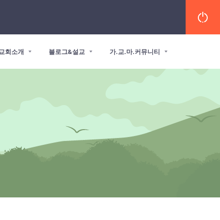
교회소개
블로그&설교
가.교.마.커뮤니티