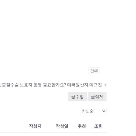
인쇄
신중절수술 보호자 동행 필요한가요? 미국원산지 미­프진
»
글수정
글삭제
작성자
작성일
추천
조회