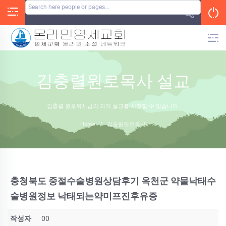
Skip
to
content
김충렬원로목사 설교
김충렬 원로목사님의 과거 설교를 시청할 수 있습니다.
Home
/
김충렬원로목사
충청북도 중절수술병원상담후기 옥천군 약물낙태수
술병원정보 낙태되는약미프진후유증
작성자
00