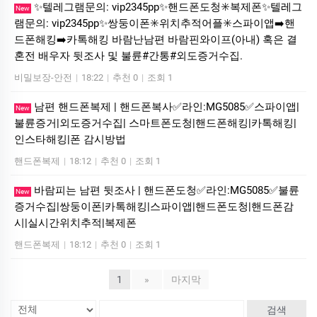
✨텔레그램문의: vip2345pp✨핸드폰도청✳️복제폰✨텔레그
New
램문의: vip2345pp✨쌍둥이폰✳️위치추적어플✳️스파이앱➡️핸
드폰해킹➡️카톡해킹 바람난남편 바람핀와이프(아내) 혹은 결
혼전 배우자 뒷조사 및 불륜#간통#외도증거수집.
비밀보장-안전
|
18:22
|
추천 0
|
조회 1
남편 핸드폰복제 | 핸드폰복사✅라인:MG5085✅스파이앱|
New
불륜증거|외도증거수집| 스마트폰도청|핸드폰해킹|카톡해킹|
인스타해킹|폰 감시방법
핸드폰복제
|
18:12
|
추천 0
|
조회 1
바람피는 남편 뒷조사 | 핸드폰도청✅라인:MG5085✅불륜
New
증거수집|쌍둥이폰|카톡해킹|스파이앱|핸드폰도청|핸드폰감
시|실시간위치추적|복제폰
핸드폰복제
|
18:12
|
추천 0
|
조회 1
1
»
마지막
검색