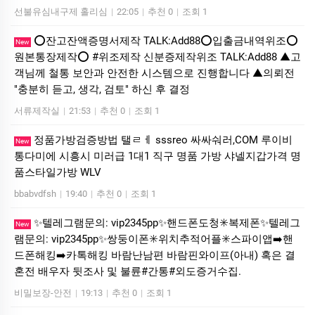
선불유심내구제 홀리심
|
22:05
|
추천 0
|
조회 1
⭕️잔고잔액증명서제작 TALK:Add88⭕️입출금내역위조⭕️
New
원본통장제작⭕️ #위조제작 신분증제작위조 TALK:Add88 ▲고
객님께 철통 보안과 안전한 시스템으로 진행합니다 ▲의뢰전
"충분히 듣고, 생각, 검토" 하신 후 결정
서류제작실
|
21:53
|
추천 0
|
조회 1
정품가방검증방법 탤ㄹㅔ sssreo 싸싸숴러,COM 루이비
New
통다미에 시흥시 미러급 1대1 직구 명품 가방 샤넬지갑가격 명
품스타일가방 WLV
bbabvdfsh
|
19:40
|
추천 0
|
조회 1
✨텔레그램문의: vip2345pp✨핸드폰도청✳️복제폰✨텔레그
New
램문의: vip2345pp✨쌍둥이폰✳️위치추적어플✳️스파이앱➡️핸
드폰해킹➡️카톡해킹 바람난남편 바람핀와이프(아내) 혹은 결
혼전 배우자 뒷조사 및 불륜#간통#외도증거수집.
비밀보장-안전
|
19:13
|
추천 0
|
조회 1