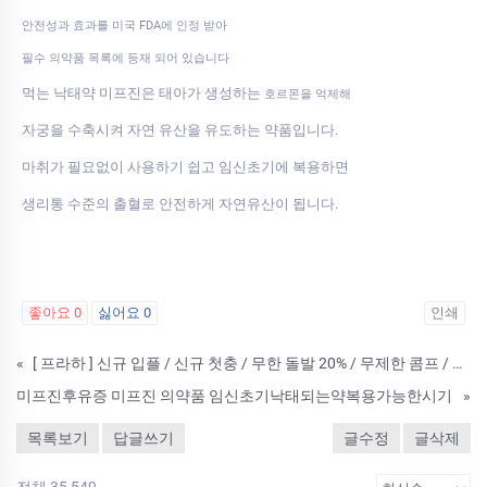
안전성과 효과를 미국 FDA에 인정 받아
필수 의약품 목록에 등재 되어 있습니다
먹는 낙태약 미프진은 태아가 생성하는
호르몬을 억제해
자궁을 수축시켜 자연 유산을 유도하는 약품입니다.
마취가 필요없이 사용하기 쉽고 임신초기에 복용하면
생리통 수준의 출혈로 안전하게 자연유산이 됩니다.
좋아요
0
싫어요
0
인쇄
«
[ 프라하 ] 신규 입플 / 신규 첫충 / 무한 돌발 20% / 무제한 콤프 / 매일 루징
미프진후유증 미프진 의약품 임신초기낙태되는약복용가능한시기
»
목록보기
답글쓰기
글수정
글삭제
전체 35,549