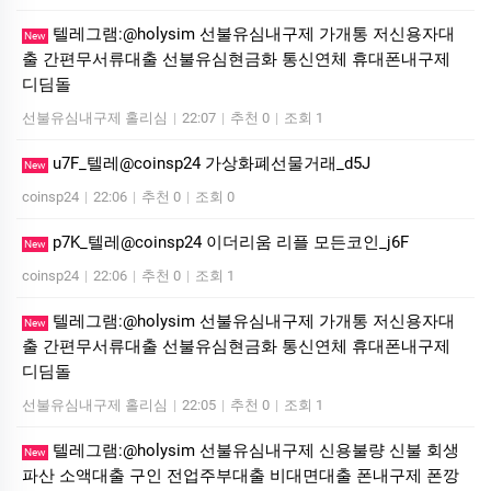
텔레그램:@holysim 선불유심내구제 가개통 저신용자대
New
출 간편무서류대출 선불유심현금화 통신연체 휴대폰내구제
디딤돌
선불유심내구제 홀리심
|
22:07
|
추천 0
|
조회 1
u7F_텔레@coinsp24 가상화폐선물거래_d5J
New
coinsp24
|
22:06
|
추천 0
|
조회 0
p7K_텔레@coinsp24 이더리움 리플 모든코인_j6F
New
coinsp24
|
22:06
|
추천 0
|
조회 1
텔레그램:@holysim 선불유심내구제 가개통 저신용자대
New
출 간편무서류대출 선불유심현금화 통신연체 휴대폰내구제
디딤돌
선불유심내구제 홀리심
|
22:05
|
추천 0
|
조회 1
텔레그램:@holysim 선불유심내구제 신용불량 신불 회생
New
파산 소액대출 구인 전업주부대출 비대면대출 폰내구제 폰깡