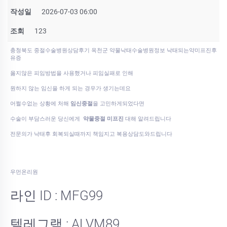
작성일
2026-07-03 06:00
조회
123
충청북도 중절수술병원상담후기 옥천군 약물낙태수술병원정보 낙태되는약미프진후
유증
옳지않은 피임방법을 사용했거나 피임실패로 인해
원하지 않는 임신을 하게 되는 경우가 생기는데요
어쩔수없는 상황에 처해
임신중절
을 고민하게되었다면
수술이 부담스러운 당신에게
약물중절 미프진
대해 알려드립니다
전문의가 낙태후 회복되실때까지 책임지고 복용상담도와드립니다
우먼온리원
라인 ID : MFG99
텔레그램 : ALVM89