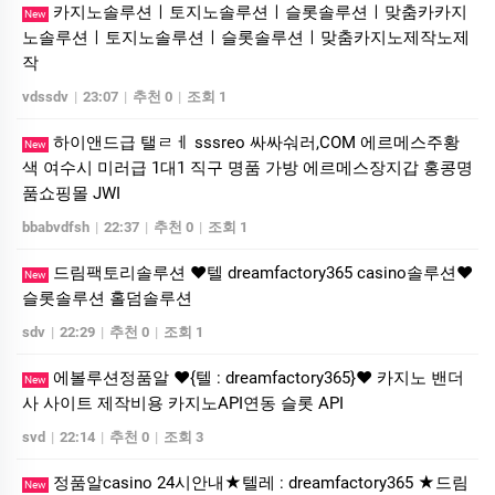
카지노솔루션ㅣ토지노솔루션ㅣ슬롯솔루션ㅣ맞춤카카지
New
노솔루션ㅣ토지노솔루션ㅣ슬롯솔루션ㅣ맞춤카지노제작노제
작
vdssdv
|
23:07
|
추천 0
|
조회 1
하이앤드급 탤ㄹㅔ sssreo 싸싸숴러,COM 에르메스주황
New
색 여수시 미러급 1대1 직구 명품 가방 에르메스장지갑 홍콩명
품쇼핑몰 JWI
bbabvdfsh
|
22:37
|
추천 0
|
조회 1
드림팩토리솔루션 ❤️텔 dreamfactory365 casino솔루션❤️
New
슬롯솔루션 홀덤솔루션
sdv
|
22:29
|
추천 0
|
조회 1
에볼루션정품알 ❤️{텔 : dreamfactory365}❤️ 카지노 밴더
New
사 사이트 제작비용 카지노API연동 슬롯 API
svd
|
22:14
|
추천 0
|
조회 3
정품알casino 24시안내★텔레 : dreamfactory365 ★드림
New