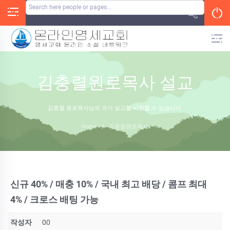
Skip
to
content
김충렬원로목사 설교
김충렬 원로목사님의 과거 설교를 시청할 수 있습니다.
Home
/
김충렬원로목사
신규 40% / 매충 10% / 국내 최고 배당 / 콤프 최대
4% / 크로스 배팅 가능
작성자
00