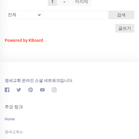
1
»
마지막
검색
글쓰기
Powered by KBoard
영세교회 온라인 소셜 네트워크입니다.
주요 링크
Home
영세교회는