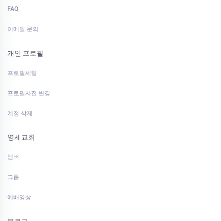
FAQ
이메일 문의
개인 프로필
프로필세팅
프로필사진 변경
계정 삭제
영세교회
멤버
그룹
예배영상