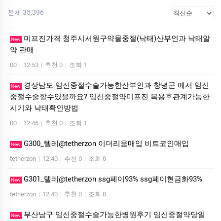
전체 35,396
미프진가격 청주시서원구약물중절(낙태)산부인과 낙­태알
New
약 판매
00
|
12:53
|
추천 0
|
조회 1
경상남도 임신중절수술가능한산부인과 창녕군 에서 임신
New
중절수술할수있을까요? 임신중절약미프진 복용후관계가능한
시기와 낙태확인방법
00
|
12:46
|
추천 0
|
조회 1
G300_텔레@tetherzon 이더리움매입 비트코인매입
New
tetherzon
|
12:40
|
추천 0
|
조회 0
G301_텔레@tetherzon ssg페이93% ssg페이현금화93%
New
tetherzon
|
12:40
|
추천 0
|
조회 0
부산남구 임신중절수술가능한병원후기 임신중절약당일
New