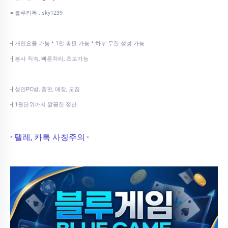
= 블루카톡 : sky1239
-] 개인요율 가능 * 1인 총판 가능 * 하부 무한 생성 가능
-] 본사 직속, 빠른처리, 초보가능
-] 성인PC방, 총판, 매장, 모집
-] 1원단위까지 깔끔한 정산
텔레, 카톡 사칭주의
*
*