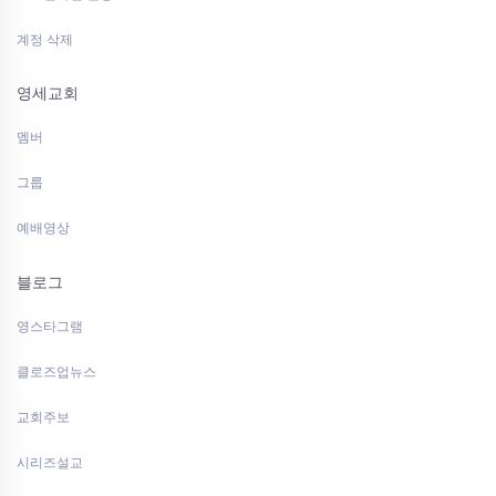
계정 삭제
영세교회
멤버
그룹
예배영상
블로그
영스타그램
클로즈업뉴스
교회주보
시리즈설교