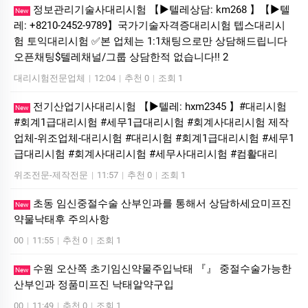
정보관리기술사대리시험 【▶텔레상담: km268 】【▶텔
New
레: +8210-2452-9789】국가기술자격증대리시험 텝스대리시
험 토익대리시험 ✅본 업체는 1:1채팅으로만 상담해드립니다
오픈채팅$텔레채널/그룹 상담한적 없습니다!! 2
대리시험전문업체
|
12:04
|
추천 0
|
조회 1
전기산업기사대리시험 【▶텔레: hxm2345 】#대리시험
New
#회계1급대리시험 #세무1급대리시험 #회계사대리시험 제작
업체-위조업체-대리시험 #대리시험 #회계1급대리시험 #세무1
급대리시험 #회계사대리시험 #세무사대리시험 #컴활대리
위조전문-제작전문
|
11:57
|
추천 0
|
조회 1
초동 임신중절수술 산부인과를 통해서 상담하세요미­프진
New
약물낙­태후 주의사항
00
|
11:55
|
추천 0
|
조회 1
수원 오산쪽 초기임신약물주입낙태 『』 중절수술가능한
New
산부인과 정품미­프진 낙­태알약구입
00
|
11:49
|
추천 0
|
조회 1