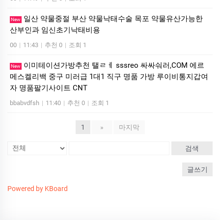
일산 약물중절 부산 약물낙태수술 목포 약물유산가능한
New
산부인과 임신초기낙­태비용
00
|
11:43
|
추천 0
|
조회 1
이미테이션가방추천 탤ㄹㅔ sssreo 싸싸숴러,COM 에르
New
메스켈리백 중구 미러급 1대1 직구 명품 가방 루이비통지갑여
자 명품팔기사이트 CNT
bbabvdfsh
|
11:40
|
추천 0
|
조회 1
1
»
마지막
검색
글쓰기
Powered by KBoard