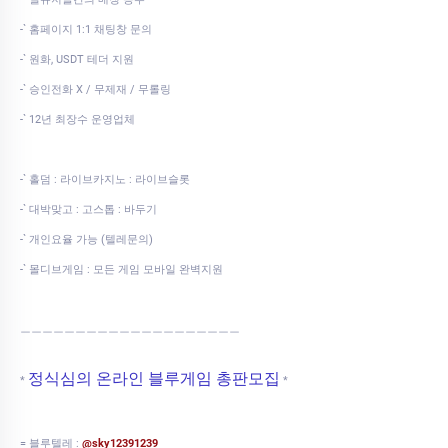
-` 홈페이지 1:1 채팅창 문의
-` 원화, USDT 테더 지원
-` 승인전화 X / 무제재 / 무롤링
-` 12년 최장수 운영업체
-` 홀덤 : 라이브카지노 : 라이브슬롯
-` 대박맞고 : 고스톱 : 바두기
-` 개인요율 가능 (텔레문의)
-` 몰디브게임 : 모든 게임 모바일 완벽지원
ㅡㅡㅡㅡㅡㅡㅡㅡㅡㅡㅡㅡㅡㅡㅡㅡㅡㅡㅡㅡ
정식심의 온라인 블루게임 총판모집
*
*
= 블루텔레 :
@sky12391239