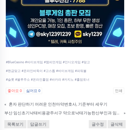
#BlueCasino #바이브게임 #챔피언게임 #인디오게임 #맞고
#현금맞고 #온라인바둑이 #고스톱 #바이브게임 #파워볼
#슬롯 #블루주소 #온라인홀덤 #바카라 #카지노 #홀덤토너
좋아요
0
싫어요
0
인쇄
«
혼자 판단하기 어려운 인천마약변호사, 기준부터 세우기
부산 임신초기낙태비용광주서구 약으로낙태가능한산부인과 임신중절수술비용 문의 미프진구입구매사이트 셋째 키울 형편이 안되서 중절수술 알아보고있어요임신초기유산유도제후유증 은얼마죠? 『』 먹는 낙태약 에 대해서 낙­태방법
»
목록보기
답글쓰기
글수정
글삭제