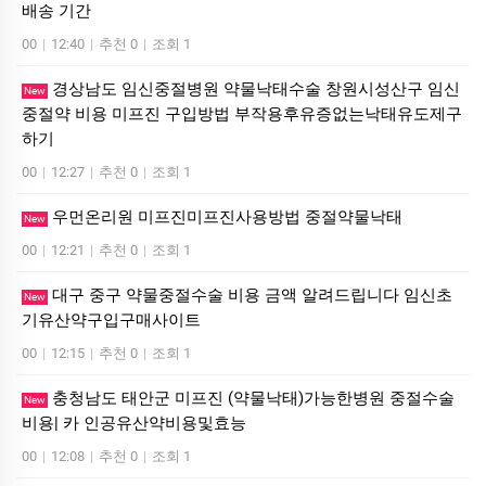
배송 기간
00
|
12:40
|
추천 0
|
조회 1
경상남도 임신중절병원 약물낙태수술 창원시성산구 임신
New
중절약 비용 미프진 구입방법 부작용후유증없는낙태유도제구
하기
00
|
12:27
|
추천 0
|
조회 1
우먼온리원 미프진미프진사용방법 중절약물낙­태
New
00
|
12:21
|
추천 0
|
조회 1
대구 중구 약물중절수술 비용 금액 알려드립니다 임신초
New
기유산약구입구매사이트
00
|
12:15
|
추천 0
|
조회 1
충청남도 태안군 미프진 (약물낙태)가능한병원 중절수술
New
비용| 카 인공유산약비용및효능
00
|
12:08
|
추천 0
|
조회 1