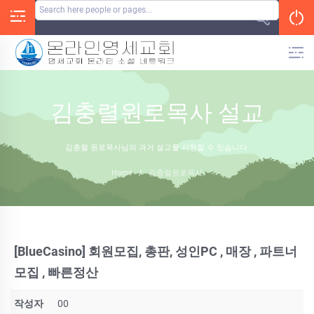
Skip
to
content
김충렬원로목사 설교
김충렬 원로목사님의 과거 설교를 시청할 수 있습니다.
Home
/
김충렬원로목사
[BlueCasino] 회원모집, 총판, 성인PC , 매장 , 파트너
모집 , 빠른정산
작성자
00