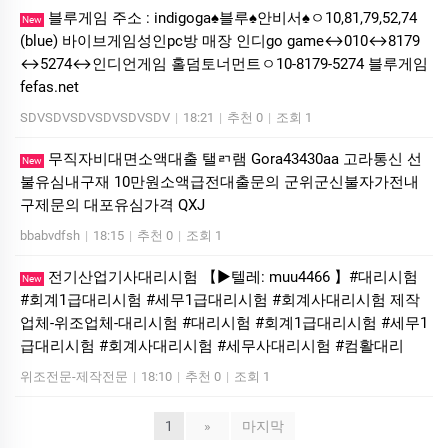
블루게임 주소 : indigoga♠블루♠안비서♠ㅇ10,81,79,52,74
New
(blue) 바이브게임성인pc방 매장 인디go game↔010↔8179
↔5274↔인디언게임 홀덤토너먼트ㅇ10-8179-5274 블루게임
fefas.net
SDVSDVSDVSDVSDVSDV
|
18:21
|
추천 0
|
조회 1
무직자비대면소액대출 탤ㄺ램 Gora43430aa 고라통신 선
New
불유심내구재 10만원소액급전대출문의 군위군신불자가전내
구제문의 대포유심가격 QXJ
bbabvdfsh
|
18:15
|
추천 0
|
조회 1
전기산업기사대리시험 【▶텔레: muu4466 】#대리시험
New
#회계1급대리시험 #세무1급대리시험 #회계사대리시험 제작
업체-위조업체-대리시험 #대리시험 #회계1급대리시험 #세무1
급대리시험 #회계사대리시험 #세무사대리시험 #컴활대리
위조전문-제작전문
|
18:10
|
추천 0
|
조회 1
1
»
마지막