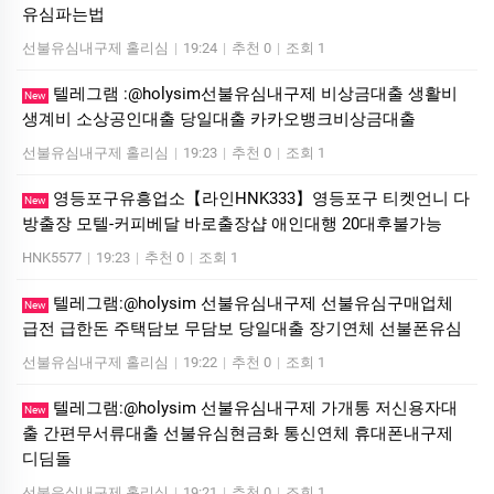
유심파는법
선불유심내구제 홀리심
|
19:24
|
추천 0
|
조회 1
텔레그램 :@holysim선불유심내구제 비상금대출 생활비
New
생계비 소상공인대출 당일대출 카카오뱅크비상금대출
선불유심내구제 홀리심
|
19:23
|
추천 0
|
조회 1
영등포구유흥업소【라인HNK333】영등포구 티켓언니 다
New
방출장 모텔-커피베달 바로출장샵 애인대행 20대후불가능
HNK5577
|
19:23
|
추천 0
|
조회 1
텔레그램:@holysim 선불유심내구제 선불유심구매업체
New
급전 급한돈 주택담보 무담보 당일대출 장기연체 선불폰유심
선불유심내구제 홀리심
|
19:22
|
추천 0
|
조회 1
텔레그램:@holysim 선불유심내구제 가개통 저신용자대
New
출 간편무서류대출 선불유심현금화 통신연체 휴대폰내구제
디딤돌
선불유심내구제 홀리심
|
19:21
|
추천 0
|
조회 1