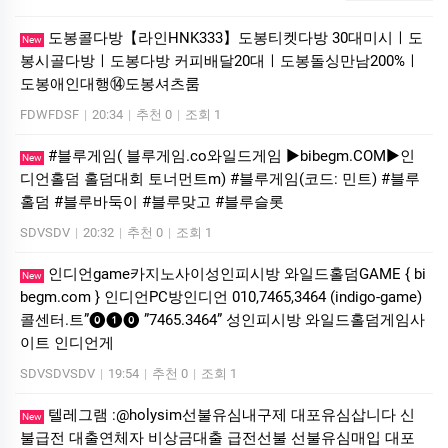
도봉콜다방【라인HNK333】도봉티켓다방 30대미시ㅣ도
New
봉시골다방ㅣ도봉다방 커피배달20대ㅣ도봉돌싱만남200%ㅣ
도봉애인대행⑭도봉셔츠룸
FDWFDSF
|
20:34
|
추천 0
|
조회 1
#블루게임( 블루게임.co와일드게임 ▶bibegm.COM▶인
New
디언홀덤 홀덤대회 토너먼트m) #블루게임(코드: 민트) #블루
홀덤 #블루바둑이 #블루맞고 #블루슬롯
SDVSDV
|
20:32
|
추천 0
|
조회 1
인디언game카­지노사이성인피시방 와일드홀덤GAME { bi
New
begm.com } 인디언PC방인디언 010,7465,3464 (indigo-game)
콜센터.트”⓿❶⓿ ”7465.3464” 성인피시방 와일드홀덤게임사
이트 인디언게
SDVSDVSDV
|
19:54
|
추천 0
|
조회 1
텔레그램 :@holysim선불유심내구제 대포유심삽니다 신
New
불급전 대출연체자 비상금대출 급전선불 선불유심매입 대포