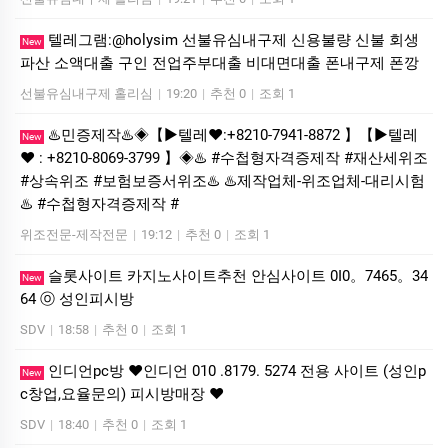
텔레그램:@holysim 선불유심내구제 신용불량 신불 회생
New
파산 소액대출 구인 전업주부대출 비대면대출 폰내구제 폰깡
선불유심내구제 홀리심
|
19:20
|
추천 0
|
조회 1
♨️민증제작♨️◈【▶텔레♥:+8210-7941-8872 】【▶텔레
New
♥ : +8210-8069-3799 】◈♨️ #수첩형자격증제작 #재산세위조
#상속위조 #보험보증서위조♨️ ♨️제작업체-위조업체-대리시험
♨️ #수첩형자격증제작 #
위조전문-제작전문
|
19:12
|
추천 0
|
조회 1
슬롯사이트 카지노사이트추천 안심사이트 0I0。7465。34
New
64 ⓞ 성인피시방
SDV
|
18:58
|
추천 0
|
조회 1
인디언pc방 ❤️인디언 010 .8179. 5274 전용 사이트 (성인p
New
c창업,요율문의) 피시방매장 ❤️
SDV
|
18:40
|
추천 0
|
조회 1