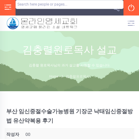
Skip
to
content
김충렬원로목사 설교
김충렬 원로목사님의 과거 설교를 시청할 수 있습니다.
Home
/
김충렬원로목사
부산 임신중절수술가능병원 기장군 낙태임신중절방
법 유산약복용 후기
작성자
00