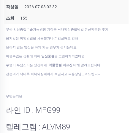
작성일
2026-07-03 02:32
조회
155
부산 임신중절수술가능병원 기장군 낙태임신중절방법 유산약복용 후기
옳지않은 피임방법을 사용했거나 피임실패로 인해
원하지 않는 임신을 하게 되는 경우가 생기는데요
어쩔수없는 상황에 처해
임신중절
을 고민하게되었다면
수술이 부담스러운 당신에게
약물중절 미프진
대해 알려드립니다
전문의가 낙태후 회복되실때까지 책임지고 복용상담도와드립니다
우먼온리원
라인 ID : MFG99
텔레그램 : ALVM89