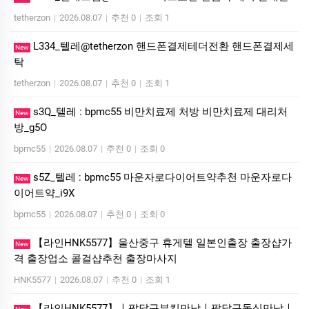
tetherzon
|
2026.08.07
|
추천 0
|
조회 1
L334_텔레@tetherzon 핸드폰결제테더전환 핸드폰결제세
New
탁
tetherzon
|
2026.08.07
|
추천 0
|
조회 1
s3Q_텔레 : bpmc55 비만치료제 처방 비만치료제 대리처
New
방_g5O
bpmc55
|
2026.08.07
|
추천 0
|
조회 0
s5Z_텔레 : bpmc55 마운자로다이어트약추천 마운자로다
New
이어트약_i9X
bpmc55
|
2026.08.07
|
추천 0
|
조회 0
【라인HNK5577】울산중구 휴게텔 일본인출장 출장샵가
New
격 출장업소 콜걸샵추천 출장마사지
HNK5577
|
2026.08.07
|
추천 0
|
조회 1
【라인HNK5577】ㅣ팔달구부킹만남ㅣ팔달구돌싱만남ㅣ