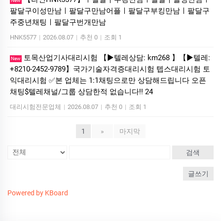
New
팔달구이성만남ㅣ팔달구만남어플ㅣ팔달구부킹만남ㅣ팔달구
주중년채팅ㅣ팔달구번개만남
HNK5577
|
2026.08.07
|
추천 0
|
조회 1
토목산업기사대리시험 【▶텔레상담: km268 】【▶텔레:
New
+8210-2452-9789】국가기술자격증대리시험 텝스대리시험 토
익대리시험 ✅본 업체는 1:1채팅으로만 상담해드립니다 오픈
채팅$텔레채널/그룹 상담한적 없습니다!! 24
대리시험전문업체
|
2026.08.07
|
추천 0
|
조회 1
1
»
마지막
검색
글쓰기
Powered by KBoard