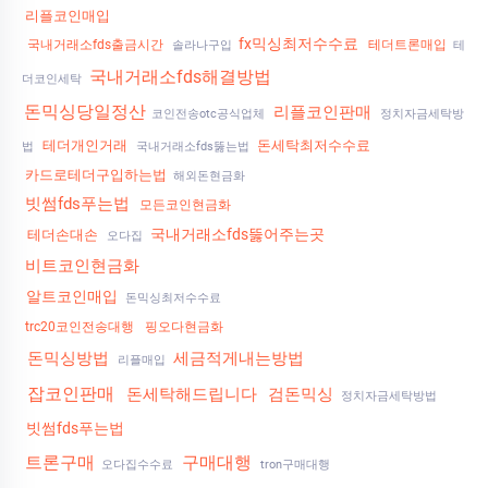
리플코인매입
fx믹싱최저수수료
국내거래소fds출금시간
테더트론매입
솔라나구입
테
국내거래소fds해결방법
더코인세탁
돈믹싱당일정산
리플코인판매
코인전송otc공식업체
정치자금세탁방
테더개인거래
돈세탁최저수수료
법
국내거래소fds뚫는법
카드로테더구입하는법
해외돈현금화
빗썸fds푸는법
모든코인현금화
국내거래소fds뚫어주는곳
테더손대손
오다집
비트코인현금화
알트코인매입
돈믹싱최저수수료
trc20코인전송대행
핑오다현금화
돈믹싱방법
세금적게내는방법
리플매입
잡코인판매
돈세탁해드립니다
검돈믹싱
정치자금세탁방법
빗썸fds푸는법
트론구매
구매대행
오다집수수료
tron구매대행