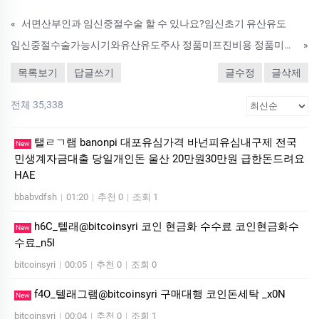
«
서면산부인과 임신중절수술 할 수 있나요?임신초기 유산유도
임신중절수술가능시기와유산유도주사 정품미프진비용 정품미프진구매대행자연유산할수있는약파는곳 처방비용 조건 궁금해요 임신중절되는약종류및사용방법
»
목록보기
답글쓰기
글수정
글삭제
전체 35,338
탤ㄹㄱ램 banonpi 대포유심가격 바넌피유심내구제 전국
New
민생계자금대출 당일개인돈 울산 20만원30만원 급한돈드려요
HAE
bbabvdfsh
|
01:20
|
추천 0
|
조회 1
h6C_텔래@bitcoinsyri 코인 현금화 수수료 코인현금화수
New
수료_n5I
bitcoinsyri
|
00:05
|
추천 0
|
조회 0
f4O_텔래그램@bitcoinsyri 구매대행 코인돈세탁 _x0N
New
bitcoinsyri
|
00:04
|
추천 0
|
조회 1