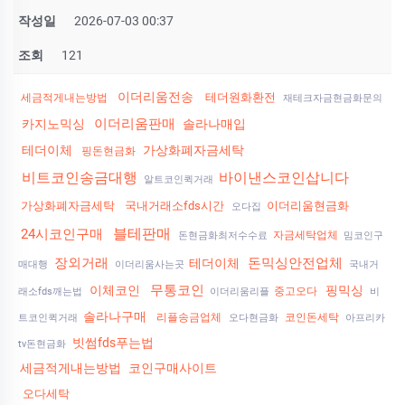
작성일
2026-07-03 00:37
조회
121
이더리움전송
테더원화환전
세금적게내는방법
재테크자금현금화문의
이더리움판매
카지노믹싱
솔라나매입
테더이체
가상화폐자금세탁
핑돈현금화
비트코인송금대행
바이낸스코인삽니다
알트코인퀵거래
가상화폐자금세탁
국내거래소fds시간
이더리움현금화
오다집
블테판매
24시코인구매
자금세탁업체
돈현금화최저수수료
밈코인구
장외거래
돈믹싱안전업체
테더이체
매대행
이더리움사는곳
국내거
무통코인
이체코인
핑믹싱
중고오다
래소fds깨는법
이더리움리플
비
솔라나구매
리플송금업체
코인돈세탁
트코인퀵거래
오다현금화
아프리카
빗썸fds푸는법
tv돈현금화
세금적게내는방법
코인구매사이트
오다세탁