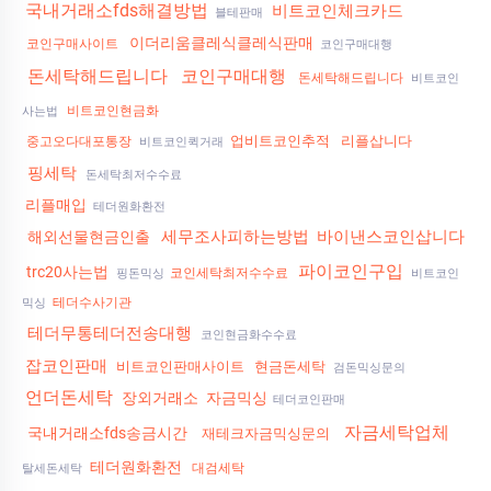
국내거래소fds해결방법
비트코인체크카드
블테판매
이더리움클레식클레식판매
코인구매사이트
코인구매대행
돈세탁해드립니다
코인구매대행
돈세탁해드립니다
비트코인
비트코인현금화
사는법
업비트코인추적
리플삽니다
중고오다대포통장
비트코인퀵거래
핑세탁
돈세탁최저수수료
리플매입
테더원화환전
세무조사피하는방법
바이낸스코인삽니다
해외선물현금인출
파이코인구입
trc20사는법
코인세탁최저수수료
핑돈믹싱
비트코인
테더수사기관
믹싱
테더무통테더전송대행
코인현금화수수료
잡코인판매
비트코인판매사이트
현금돈세탁
검돈믹싱문의
언더돈세탁
장외거래소
자금믹싱
테더코인판매
자금세탁업체
국내거래소fds송금시간
재테크자금믹싱문의
테더원화환전
대검세탁
탈세돈세탁