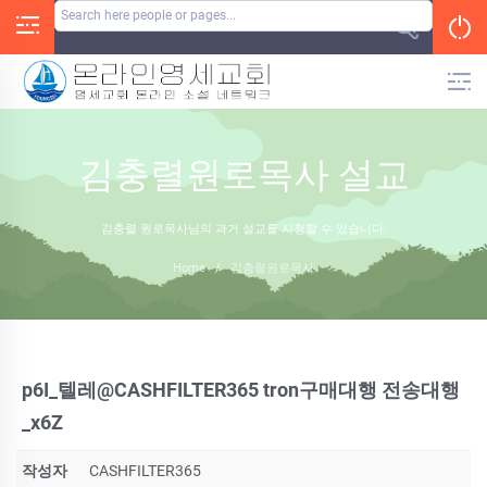
Skip
to
content
김충렬원로목사 설교
김충렬 원로목사님의 과거 설교를 시청할 수 있습니다.
Home
/
김충렬원로목사
p6I_텔레@CASHFILTER365 tron구매대행 전송대행
_x6Z
작성자
CASHFILTER365