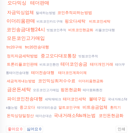
오다믹싱
테더판매
자금믹싱업체
코인추적피하는방법
탈세하는방법
이더리움판매
핑오다세탁
비트코인세탁
비트코인카드구매
코인송금대행24시
비트코인현금화
빗썸코인추적
리플코인대행
모든코인고가매입
trc20전송대행
trc20구매
중고오다대포통장
정치자금세탁방법
빗썸코인추적
테더코인송금
트론리플코인판매
테더개인거래
비트코인환전
테더무
테더전송대행
테더코인계좌이체
통테더전송대행
코인믹싱최저수수료
세금적게내는방법
이더리움현금화
금은돈세탁
핑돈현금화
모든코인고가매입
테더원화환전
파이코인전송대행
블테구입
테더코인세탁
세탁재테크
국내거래소fd
비트송금업체
중고오다
알트코인구매
환치기
s뚫는법
테더대리송금
국내거래소fds깨는법
코인돈현금화
돈믹싱당일정산
테더손대손
좋아요
0
싫어요
0
인쇄