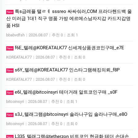
특s급레플 탤ㄹㅔ sssreo 싸싸숴러,COM 프라다핸드백 울
New
산 미러급 1대1 직구 명품 가방 에르메스남자지갑 카드지갑명
품 HSI
bbabvdfsh
|
2026.08.07
|
추천 0
|
조회 1
f6E_텔레@KOREATALK77 신세계상품권코인구매_e7E
New
KOREATALK77
|
2026.08.07
|
추천 0
|
조회 0
s6Y_텔레@KOREATALK77 인스타그램해킹의뢰_f8P
New
KOREATALK77
|
2026.08.07
|
추천 0
|
조회 0
e6I_텔레@bitcoinsyri 테더거래 알트코인구매 _s0F
New
bitcoinsyri
|
2026.08.07
|
추천 0
|
조회 1
s3J_텔래그램@bitcoinsyri 솔라나구입 솔라나구매_e8O
New
bitcoinsyri
|
2026.08.07
|
추천 0
|
조회 0
L335_텔래그램@tetherzon 비트코인 현금화 테더 손대손
New