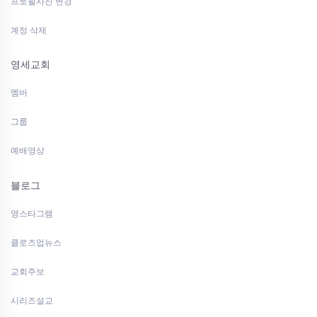
프로필사진 변경
계정 삭제
영세교회
멤버
그룹
예배영상
블로그
영스타그램
클로즈업뉴스
교회주보
시리즈설교