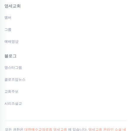
영세교회
멤버
그룹
예배영상
블로그
영스타그램
클로즈업뉴스
교회주보
시리즈설교
모든 권한은
대한예수교장로회 영세교회
에 있습니다.
영세교회 온라인 소셜 네