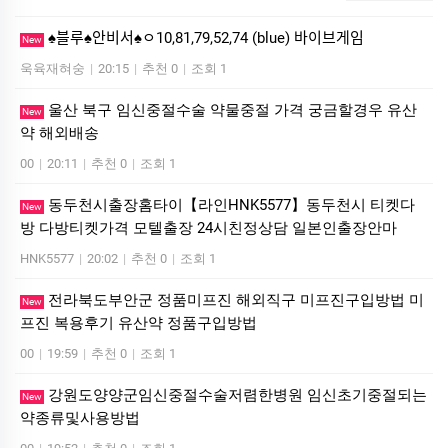
♠블루♠안비서♠ㅇ10,81,79,52,74 (blue) 바이브게임
New
욱육재혀숭
|
20:15
|
추천 0
|
조회 1
울산 북구 임신중절수술 약물중절 가격 궁금할경우 유산
New
약 해외배송
00
|
20:11
|
추천 0
|
조회 1
동두천시출장홈타이【라인HNK5577】동두천시 티켓다
New
방 다방티켓가격 모텔출장 24시친정상담 일본인출장안마
HNK5577
|
20:02
|
추천 0
|
조회 1
전라북도부안군 정품미프진 해외직구 미프진구입방법 미
New
프진 복용후기 유산약 정품구입방법
00
|
19:59
|
추천 0
|
조회 1
강원도양양군임신중절수술저렴한병원 임신초기중절되는
New
약종류및사용방법