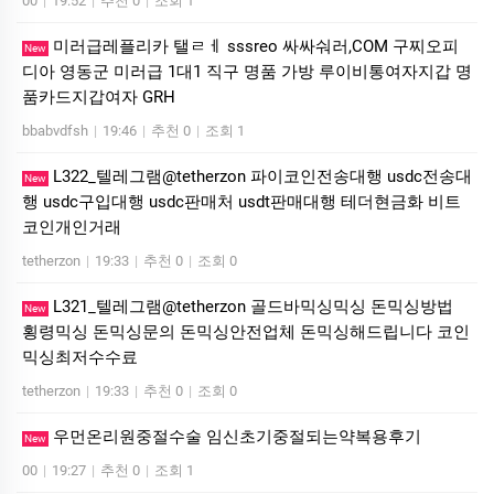
00
|
19:52
|
추천 0
|
조회 1
미러급레플리카 탤ㄹㅔ sssreo 싸싸숴러,COM 구찌오피
New
디아 영동군 미러급 1대1 직구 명품 가방 루이비통여자지갑 명
품카드지갑여자 GRH
bbabvdfsh
|
19:46
|
추천 0
|
조회 1
L322_텔레그램@tetherzon 파이코인전송대행 usdc전송대
New
행 usdc구입대행 usdc판매처 usdt판매대행 테더현금화 비트
코인개인거래
tetherzon
|
19:33
|
추천 0
|
조회 0
L321_텔레그램@tetherzon 골드바믹싱믹싱 돈믹싱방법
New
횡령믹싱 돈믹싱문의 돈믹싱안전업체 돈믹싱해드립니다 코인
믹싱최저수수료
tetherzon
|
19:33
|
추천 0
|
조회 0
우먼온리원중절수술 임신초기중절되는약복용후기
New
00
|
19:27
|
추천 0
|
조회 1