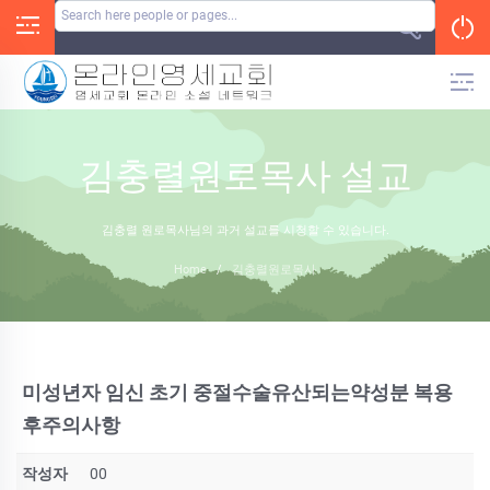
Skip
to
content
김충렬원로목사 설교
김충렬 원로목사님의 과거 설교를 시청할 수 있습니다.
Home
/
김충렬원로목사
미성년자 임신 초기 중절수술유산되는약성분 복용
후주의사항
작성자
00