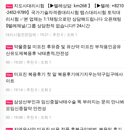
지도사대리시험 【▶텔레상담: km268 】【▶텔레: +8210
New
-2452-9789】국가기술자격증대리시험 텝스대리시험 토익대
리시험 ✅본 업체는 1:1채팅으로만 상담해드립니다 오픈채팅
$텔레채널/그룹 상담한적 없습니다!! 24시간
대리시험전문업체
|
19:21
|
추천 0
|
조회 1
약물중절 미프진 후유증 및 유산약 미프진 부작용인공유
New
산유도제복용후 낙태흔적,안전성
00
|
19:20
|
추천 0
|
조회 1
미프진 복용후기 첫 알 복용후기애기지우는약구입구매사
New
이트
00
|
19:14
|
추천 0
|
조회 2
삼성산부인과 임신중절낙태수술 똑 부러지는 문의 만나봐
New
요임신중절약 안전성
00
|
19:08
|
추천 0
|
조회 1
자연유산약 미프진 비용 정품 후불구입방법, 복용및 후기
New