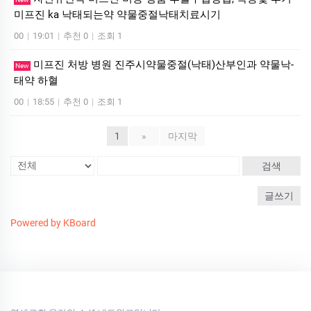
미프진 ka 낙태되는약 약물중절낙태치료시기
00
|
19:01
|
추천 0
|
조회 1
미프진 처방 병원 진주시약물중절(낙태)산부인과 약물낙­
New
태약 하혈
00
|
18:55
|
추천 0
|
조회 1
1
»
마지막
검색
글쓰기
Powered by KBoard