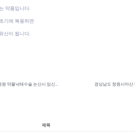
는 약품입니다.
신초기에 복용하면
유산이 됩니다.
경기도 임신중절산부인충청남도 임신중절병원 약물낙태수술 논산시 임신중절약 비용 미프진 구입방법 임신중절되는약후유증 과 군포시 병원 약물중절/미프진/중절수술 저렴하고 잘하는병원 임신초기낙태알약구매대행 구입상담문의
제목