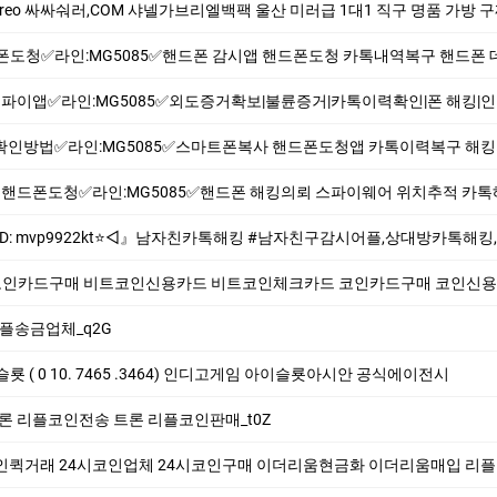
싸싸숴러,COM 샤넬가브리엘백팩 울산 미러급 1대1 직구 명품 가방 구찌카드지갑남자 남자명
MG5085✅핸드폰 감시앱 핸드폰도청 카톡내역복구 핸드폰 데이터복구 위치추적 도청앱 복제폰 스파이
:MG5085✅외도증거확보|불륜증거|카톡이력확인|폰 해킹|인스타해킹|복제폰|주변소리도청|통화녹음|위치
인:MG5085✅스마트폰복사 핸드폰도청앱 카톡이력복구 해킹의뢰 쌍둥이폰 주변환경소리도청 카메라해킹 통화녹
도청✅라인:MG5085✅핸드폰 해킹의뢰 스파이웨어 위치추적 카톡해킹 인스타해킹 주변소리도
톡해킹 #남자친구감시어플,상대방카톡해킹,스파이앱,인스타그램해킹,카카오톡해킹,스파이앱의뢰.위치추적.스마트폰해킹확인 ✨⎝⎝실시간 데이터 업데이트 최
비트코인카드구매 비트코인신용카드 비트코인체크카드 코인카드구매 코인신용카드 코인체크카
 리플송금업체_q2G
( 0 10. 7465 .3464) 인디­고게­임 아이슬룟아시안 공식에이전시
ri 트론 리플코인전송 트론 리플코인판매_t0Z
인퀵거래 24시코인업체 24시코인구매 이더리움현금화 이더리움매입 리플코인매입 리플코인판매 트론리플코