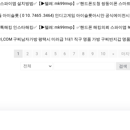
mk99mvp】✅핸드폰도청 쌍둥이폰 스마트폰해킹의뢰 폰 복제 위치추적 핸드폰감시 카톡해킹 인스타해킹 스파이웨어 설치 핸드폰도청 복제폰 【▶텔레: mk
. 7465 .3464) 인디­고게­임 아이슬룟아시안 공식에이전시마틱 슬룟 정품 사이트 ◆blgm7.com◆ 아이 슬룟 
mk99mvp】✅핸드폰 해킹의뢰 스파이앱 복제폰 핸드폰도청 쌍둥이폰 핸드폰감시 폰 복제 위치추적 스마트폰해킹 외도증거수집 불륜#복제폰#핸드폰도청 【
러,COM 구찌남자가방 평택시 미러급 1대1 직구 명품 가방 구찌반지갑 명품크로
1
2
3
4
5
6
7
8
9
10
»
마지
검색