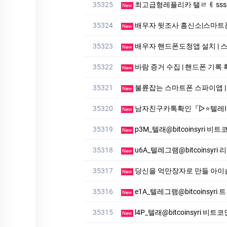
35325
최고급형레플리카 탤ㄹㅔ sssreo 
New
35324
배우자 뒷조사 흥신소|스마트폰도청✅라인:
New
35323
배우자 핸드폰도청앱 설치 | 스파이앱✅라인
New
35322
바람 증거 수집 | 핸드폰 기록 확인방법✅라
New
35321
불륜잡는 스마트폰 스파이앱 | 핸드폰
New
35320
남자친구카톡확인『▷⭐텔레ID: mvp9922kt⭐◁』남자친카
New
35319
p3M_텔래@bitcoinsyri 
New
35318
u6A_텔레그램@bitcoinsyri
New
35317
당신을 억만장자로 만들 아이슬룟 
New
35316
e1A_텔레그램@bitcoinsy
New
35315
l4P_텔래@bitcoinsyri 비트코
New