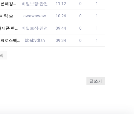
99mvp】 쌍둥
비밀보장-안전
11:12
0
1
아시아 게이밍
awawawaw
10:26
0
1
▶텔레: mk99m
비밀보장-안전
09:44
0
1
스백 PXG
bbabvdfsh
09:34
0
1
막
글쓰기