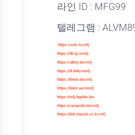
라인 ID : MFG99
텔레그램 : ALVM8
https://solo.to/mfj
https://litt.ly/mmfj
https://allmy.bio/mfj
https://lit.link/mmfj
https://linkin.bio/mfj
https://linktr.ee/mmfj
https://mfj.taplink.bio
https://campsite.bio/mfj
https://link.inpock.co.kr/mfj