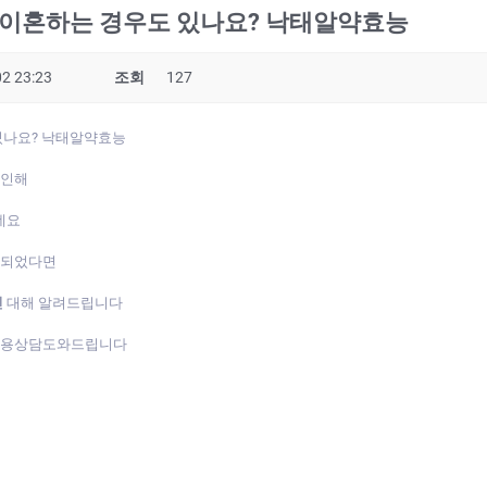
이혼하는 경우도 있나요? 낙­태알약효능
2 23:23
조회
127
나요? 낙­태알약효능
 인해
데요
게되었다면
진
대해 알려드립니다
복용상담도와드립니다