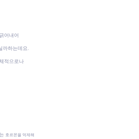
 긁어내어
닐까하는데요.
신체적으로나
하는
호르몬을 억제해