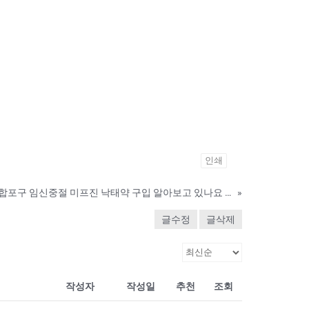
인쇄
경상남도 창원시마산 합포구 임신중절 미프진 낙태약 구입 알아보고 있나요 낙­태유도제비용
»
글수정
글삭제
작성자
작성일
추천
조회