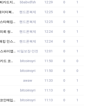
품가방 CEB
bbabvdfsh
12:29
0
1
앱 쌍둥이폰
핸드폰복제
12:25
0
1
추적 쌍둥이폰
핸드폰복제
12:25
0
1
음 위치추적
핸드폰복제
12:24
0
1
청 통화녹음
핸드폰복제
12:24
0
1
고수준 해커 다수보요
비밀보장-안전
12:01
0
1
드_h9H
bitcoinsyri
11:50
0
0
bitcoinsyri
11:50
0
0
awaw
11:33
0
1
bitcoinsyri
11:13
0
1
인전송_e1D
bitcoinsyri
11:13
0
1