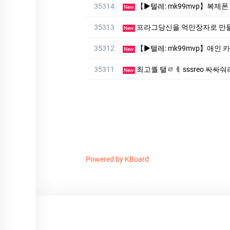
35314
【▶텔레: mk99mvp】복제폰 스파이앱 설치방법✅【▶텔레: 
New
35313
프라그당신을 억만장자로 만들 아이슬룟 ( 0 10
New
35312
【▶텔레: mk99mvp】애인 카톡해킹 인스타해킹✅【▶텔레: 
New
35311
최고퀄 탤ㄹㅔ sssreo 싸싸숴
New
Powered by KBoard