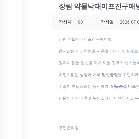
장림 약물낙태미프진구매
작성자
00
작성일
2026-07-0
장림 약물낙태미프진구매방법
옳지않은 피임방법을 사용했거나 피임실패로
원하지 않는 임신을 하게 되는 경우가 생기는
어쩔수없는 상황에 처해
임신중절
을 고민하
수술이 부담스러운 당신에게
약물중절 미프
전문의가 낙태후 회복되실때까지 책임지고 
우먼온리원