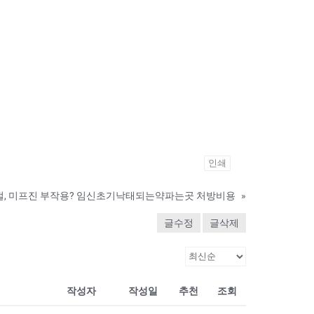
인쇄
절, 미프진 부작용? 임신초기낙태되는약파는곳 처방비용
»
글수정
글삭제
작성자
작성일
추천
조회