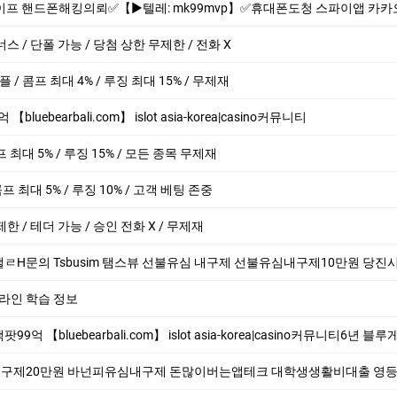
 mk99mvp】✅휴대폰도청 스파이앱 카카오톡해킹 카톡복제 핸드폰감시 폰 복제 인스타해킹 위치추적 통화녹취 외도증거수집 불륜#복제폰#핸드폰도청 【▶텔
너스 / 단폴 가능 / 당첨 상한 무제한 / 전화 X
 / 콤프 최대 4% / 루징 최대 15% / 무제재
uebearbali.com】 is­lot asia-korea|casino커뮤니티
 최대 5% / 루징 15% / 모든 종목 무제재
콤프 최대 5% / 루징 10% / 고객 베팅 존중
한 / 테더 가능 / 승인 전화 X / 무제재
sbusim 탬스뷰 선불유심 내구제 선불유심내구제10만원 당진시당일소액생계자금지원 대학생용돈추가
라인 학습 정보
bearbali.com】 is­lot asia-korea|casino커뮤니티6년 블루게­임 블루바­둑이 바로가기❤️바­둑이게­임 레
20만원 바넌피유심내구제 돈많이버는앱테크 대학생생활비대출 영등포구 20만원30만원 급한돈드