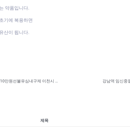
는 약품입니다.
신초기에 복용하면
유산이 됩니다.
바넌피선불유심내구제 탤 BANONPI 회선당10만원선불유심내구제 이천시 무피해 무사고 유심매입업체 소액간편급전대출 모바일당일소액대출내구제 BLL
강남역 임신중
제목