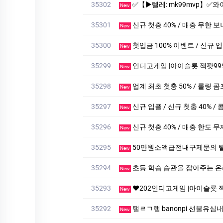
35302
✅【▶텔레: mk99mvp】✅와이프 핸드폰해킹의뢰✅【▶텔레:
New
35301
신규 첫충 40% / 매충 무한 보
New
35300
첫입금 100% 이벤트 / 신규 입플
New
35299
인디­고게임 |아이슬룟 잭­팟99억 【bl
New
35298
업계 최초 첫충 50% / 롤링 콤프
New
35297
신규 입플 / 신규 첫충 40% / 
New
35296
신규 첫충 40% / 매충 한도 무제
New
35295
50만원소액급전내구제문의 탤ㄹH문의 T
New
35294
초등 학습 습관을 잡아주는 온
New
35293
❤️202인디­고게임 |아이슬룟 잭­팟99억 【blue
New
35292
탤ㄹㄱ램 banonpi 선불유심내구제
New