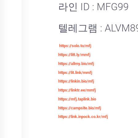
라인 ID : MFG99
텔레그램 : ALVM8
https://solo.to/mfj
https://litt.ly/mmfj
https://allmy.bio/mfj
https://lit.link/mmfj
https://linkin.bio/mfj
https://linktr.ee/mmfj
https://mfj.taplink.bio
https://campsite.bio/mfj
https://link.inpock.co.kr/mfj