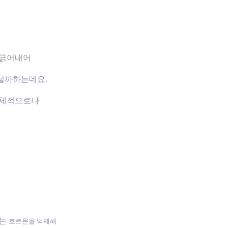
 긁어내어
닐까하는데요.
신체적으로나
하는
호르몬을 억제해