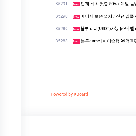
35291
업계 최초 첫충 50% / 매일 돌
New
35290
메이저 보증 업체 / 신규 입플 / 
New
35289
블루 테더(USDT)가능 {카턱 탤 레
New
35288
블루game | 아이슬럿 99억젝팟
New
Powered by KBoard