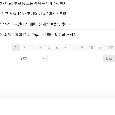
발 / 마틴, 루틴 등 모든 종목 무제재 / 전화X
신규 첫충 40% / 무기명 가능 / 콤프 / 루징
 : oio365} 인디언 애볼루션 게임 플랫폼 입니다.
 | 와일드홀뎜 | 인디­고game | 국내 최고의 스케일
1
2
3
4
5
6
7
8
9
10
»
마지
검색