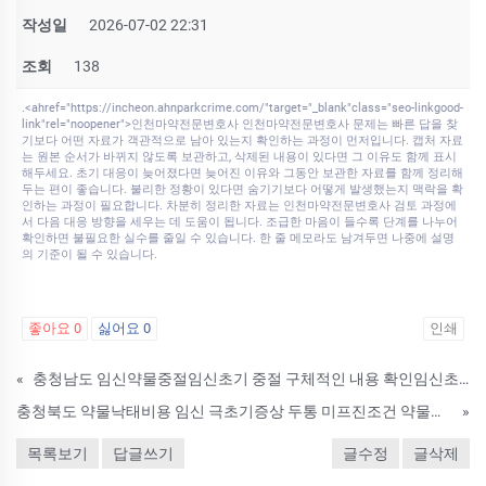
작성일
2026-07-02 22:31
조회
138
.<ahref="https://incheon.ahnparkcrime.com/"target="_blank"class="seo-linkgood-
link"rel="noopener">인천마약전문변호사 인천마약전문변호사 문제는 빠른 답을 찾
기보다 어떤 자료가 객관적으로 남아 있는지 확인하는 과정이 먼저입니다. 캡처 자료
는 원본 순서가 바뀌지 않도록 보관하고, 삭제된 내용이 있다면 그 이유도 함께 표시
해두세요. 초기 대응이 늦어졌다면 늦어진 이유와 그동안 보관한 자료를 함께 정리해
두는 편이 좋습니다. 불리한 정황이 있다면 숨기기보다 어떻게 발생했는지 맥락을 확
인하는 과정이 필요합니다. 차분히 정리한 자료는 인천마약전문변호사 검토 과정에
서 다음 대응 방향을 세우는 데 도움이 됩니다. 조급한 마음이 들수록 단계를 나누어
확인하면 불필요한 실수를 줄일 수 있습니다. 한 줄 메모라도 남겨두면 나중에 설명
의 기준이 될 수 있습니다.
좋아요
0
싫어요
0
인쇄
«
충청남도 임신약물중절임신초기 중절 구체적인 내용 확인임신초기안전한유산방법 수술정보 청양군 중절수술병원 비용 임신초기낙­태약 판매
충청북도 약물낙태비용 임신 극초기증상 두통 미프진조건 약물낙태약복용가능한시기 영동군 임신중절약 미프진 처방 병원 유산유도제
»
목록보기
답글쓰기
글수정
글삭제