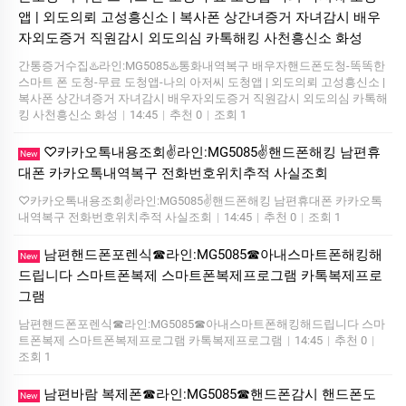
앱 | 외도의뢰 고성흥신소 | 복사폰 상간녀증거 자녀감시 배우
자외도증거 직원감시 외도의심 카톡해킹 사천흥신소 화성
간통증거수집♨️라인:MG5085♨️통화내역복구 배우자핸드폰도청-똑똑한
스마트 폰 도청-무료 도청앱-나의 아저씨 도청앱 | 외도의뢰 고성흥신소 |
복사폰 상간녀증거 자녀감시 배우자외도증거 직원감시 외도의심 카톡해
킹 사천흥신소 화성
|
14:45
|
추천 0
|
조회 1
♡카카오톡내용조회✌️라인:MG5085✌️핸드폰해킹 남편휴
New
대폰 카카오톡내역복구 전화번호위치추적 사실조회
♡카카오톡내용조회✌️라인:MG5085✌️핸드폰해킹 남편휴대폰 카카오톡
내역복구 전화번호위치추적 사실조회
|
14:45
|
추천 0
|
조회 1
남편핸드폰포렌식☎라인:MG5085☎아내스마트폰해킹해
New
드립니다 스마트폰복제 스마트폰복제프로그램 카톡복제프로
그램
남편핸드폰포렌식☎라인:MG5085☎아내스마트폰해킹해드립니다 스마
트폰복제 스마트폰복제프로그램 카톡복제프로그램
|
14:45
|
추천 0
|
조회 1
남편바람 복제폰☎라인:MG5085☎핸드폰감시 핸드폰도
New