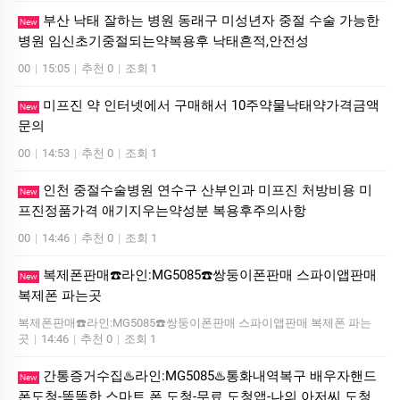
부산 낙태 잘하는 병원 동래구 미성년자 중절 수술 가능한
New
병원 임신초기중절되는약복용후 낙태흔적,안전성
00
|
15:05
|
추천 0
|
조회 1
미프진 약 인터넷에서 구매해서 10주약물낙태약가격금액
New
문의
00
|
14:53
|
추천 0
|
조회 1
인천 중절수술병원 연수구 산부인과 미프진 처방비용 미
New
프진정품가격 애기지우는약성분 복용후주의사항
00
|
14:46
|
추천 0
|
조회 1
복제폰판매☎️라인:MG5085☎️쌍둥이폰판매 스파이앱판매
New
복제폰 파는곳
복제폰판매☎️라인:MG5085☎️쌍둥이폰판매 스파이앱판매 복제폰 파는
곳
|
14:46
|
추천 0
|
조회 1
간통증거수집♨️라인:MG5085♨️통화내역복구 배우자핸드
New
폰도청-똑똑한 스마트 폰 도청-무료 도청앱-나의 아저씨 도청