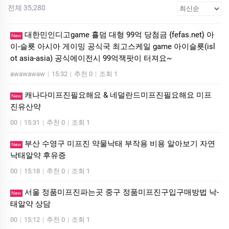
전체 35,280
대한민인디­고ga­me 횰덤 대형 99억 당첨금 {fefas.net} 아
New
이-슬룟 아시아 게이밍 공식국 최고스케일 ga­me 아이슬룟(is­l
ot asia-asia) 공식에이전시 99억잭­팟이 터져요~
awawawaw
|
15:32
|
추천 0
|
조회 1
캐나다미프진필요해요 & 네덜란드미프진필요해요 미­프
New
진유산약
00
|
15:31
|
추천 0
|
조회 1
부산 수영구 미프진 약물낙태 부작용 비용 알아보기 자연
New
낙­태알약 후유증
00
|
15:18
|
추천 0
|
조회 1
서울 정품미프진파는곳 중구 정품미프진구입구매방법 낙­
New
태알약 상담
00
|
15:12
|
추천 0
|
조회 1