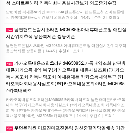
청 스마트폰해킹 카톡대화내용실시간보기 외도증거수집
남편바람 복제폰☎라인:MG5085☎핸드폰감시 핸드폰도청 스마트폰해
킹 카톡대화내용실시간보기 외도증거수집
|
14:45
|
추천 0
|
조회 2
남편핸드폰감시♨라인:MG5085♨아내휴대폰도청 애인실
New
시간위치추적 용산복제폰 쌍둥이폰
남편핸드폰감시♨라인:MG5085♨아내휴대폰도청 애인실시간위치추적
용산복제폰 쌍둥이폰
|
14:45
|
추천 0
|
조회 1
카카오톡내용조회⛱️라인:MG5085⛱️카톡내역조회 남편휴
New
대폰카카오톡내역 복구(카카오톡대화내용사실조회)#카카오
톡내용조회 카톡내역조회 아내휴대폰 카카오톡내역복구 (카
카오톡대화내용사실조회)#카카오톡내용조회⭐라인:MG5085
⭐카톡내역조
카카오톡내용조회⛱️라인:MG5085⛱️카톡내역조회 남편휴대폰카카오톡
내역 복구(카카오톡대화내용사실조회)#카카오톡내용조회 카톡내역조
회 아내휴대폰 카카오톡내역복구 (카카오톡대화내용사실조회)#카카오
톡내용조회⭐라인:MG5085⭐카톡내역조
|
14:44
|
추천 0
|
조회 1
우먼온리원 미프진미프진용량 임신중절약당일배송 기간
New