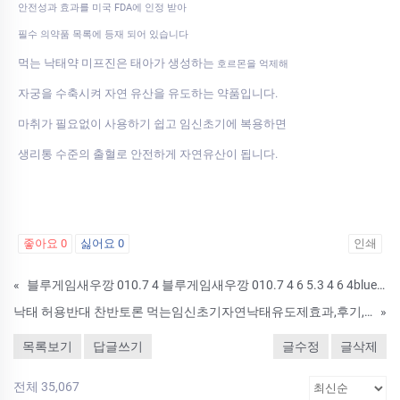
안전성과 효과를 미국 FDA에 인정 받아
필수 의약품 목록에 등재 되어 있습니다
먹는 낙태약 미프진은 태아가 생성하는
호르몬을 억제해
자궁을 수축시켜 자연 유산을 유도하는 약품입니다.
마취가 필요없이 사용하기 쉽고 임신초기에 복용하면
생리통 수준의 출혈로 안전하게 자연유산이 됩니다.
좋아요
0
싫어요
0
인쇄
«
블루게임새우깡 010.7 4 블루게임새우깡 010.7 4 6 5.3 4 6 4blue 카지노 사이트@블루게임@블루바둑이게임총판6 5.3 4 6 4blue 카지노 사이트@블루게임@블루바둑이게임총판
낙태 허용반대 찬반토론 먹는임신초기자연낙태유도제효과,후기,비용,금액
»
목록보기
답글쓰기
글수정
글삭제
전체 35,067