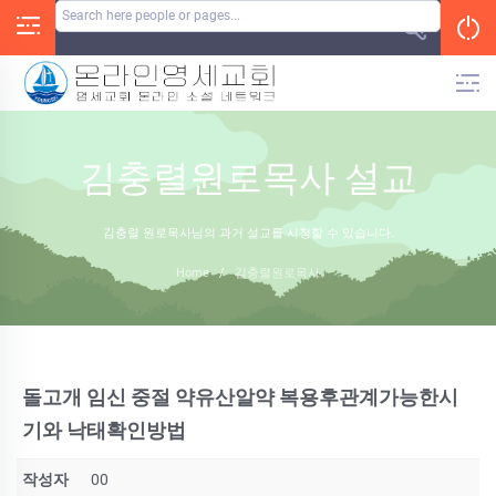
Skip
to
content
김충렬원로목사 설교
김충렬 원로목사님의 과거 설교를 시청할 수 있습니다.
Home
/
김충렬원로목사
돌고개 임신 중절 약유산알약 복용후관계가능한시
기와 낙태확인방법
작성자
00