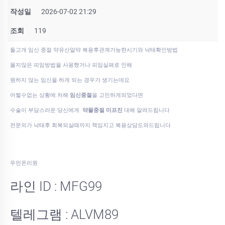
작성일
2026-07-02 21:29
조회
119
돌고개 임신 중절 약유산알약 복용후관계가능한시기와 낙태확인방법
옳지않은 피임방법을 사용했거나 피임실패로 인해
원하지 않는 임신을 하게 되는 경우가 생기는데요
어쩔수없는 상황에 처해
임신중절
을 고민하게되었다면
수술이 부담스러운 당신에게
약물중절 미프진
대해 알려드립니다
전문의가 낙태후 회복되실때까지 책임지고 복용상담도와드립니다
우먼온리원
라인 ID : MFG99
텔레그램 : ALVM89