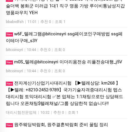
숄더백 봉화군 미러급 1대1 직구 명품 가방 루이비통남성지갑
명품파우치 YEH
bbabvdfsh
|
11:01
|
추천 0
|
조회 1
w6F_텔레그램@bitcoinsyri ssg페이코인구매방법 ssg페
New
이테더구매_s3Y
bitcoinsyri
|
10:44
|
추천 0
|
조회 0
m0S_텔레@bitcoinsyri 이더리움전송 리플전송대행_j5V
New
bitcoinsyri
|
10:44
|
추천 0
|
조회 0
전자계산기산업기사대리시험 【▶텔레상담: km268 】
New
【▶텔레: +8210-2452-9789】국가기술자격증대리시험 텝스
대리시험 토익대리시험 ✅본 업체는 1:1채팅으로만 상담해드
립니다 오픈채팅$텔레채널/그룹 상담한적 없습니다!!
대리시험전문업체
|
10:32
|
추천 0
|
조회 1
원주웨딩박람회, 원주결혼박람회 준비 꿀팁 정리
New