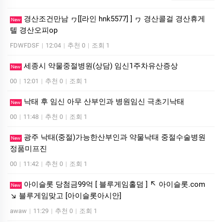
경산조건만남 ヮ[[라인 hnk5577] ] ヮ 경산콜걸 경산휴게
New
텔 경산오피op
FDWFDSF
|
12:04
|
추천 0
|
조회 1
세종시 약물중절병원(상담) 임신1주차유산증상
New
00
|
12:01
|
추천 0
|
조회 1
낙태 후 임신 아무 산부인과 병원임신 극초기낙­태
New
00
|
11:48
|
추천 0
|
조회 1
광주 낙태(중절)가능한산부인과 약물낙태 중절수술병원
New
정품미­프진
00
|
11:42
|
추천 0
|
조회 1
아이슬롯 당첨금99억 [ 블루게임홀덤 ] ↖ 아이슬롯.com
New
↘ 블루게임맞고 [아이슬롯아시안]
awaw
|
11:29
|
추천 0
|
조회 1