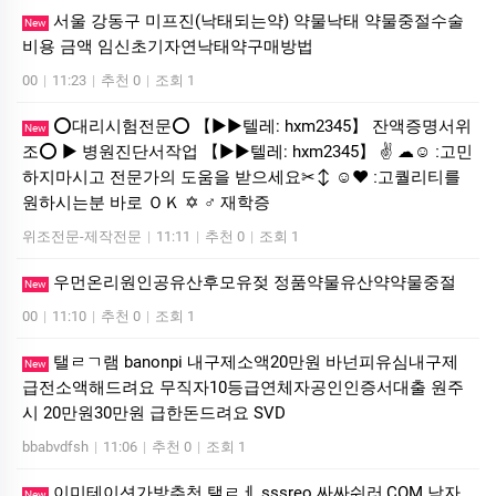
서울 강동구 미프진(낙태되는약) 약물낙태 약물중절수술
New
비용 금액 임신초기자연낙태약구매방법
00
|
11:23
|
추천 0
|
조회 1
⭕️대리시험전문⭕️ 【▶▶텔레: hxm2345】 잔액증명서위
New
조⭕️ ▶ 병원진단서작업 【▶▶텔레: hxm2345】 ✌ ☁☺ ː고민
하지마시고 전문가의 도움을 받으세요✂↕ ☺♥ ː고퀄리티를
원하시는분 바로 ＯＫ ✡ ♂ 재학증
위조전문-제작전문
|
11:11
|
추천 0
|
조회 1
우먼온리원인공유산후모유젖 정품약물유산약약물중절
New
00
|
11:10
|
추천 0
|
조회 1
탤ㄹㄱ램 banonpi 내구제소액20만원 바넌피유심내구제
New
급전소액해드려요 무직자10등급연체자공인인증서대출 원주
시 20만원30만원 급한돈드려요 SVD
bbabvdfsh
|
11:06
|
추천 0
|
조회 1
이미테이션가방추천 탤ㄹㅔ sssreo 싸싸숴러,COM 남자
New