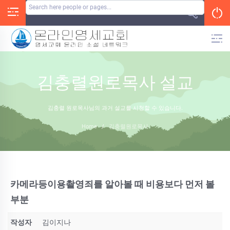
Skip
to
content
김충렬원로목사 설교
김충렬 원로목사님의 과거 설교를 시청할 수 있습니다.
Home
/
김충렬원로목사
카메라등이용촬영죄를 알아볼 때 비용보다 먼저 볼
부분
작성자
김이지나