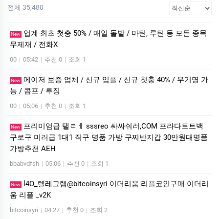
전체 35,480
업계 최초 첫충 50% / 매일 돌발 / 마틴, 루틴 등 모든 종목
New
무제재 / 전화X
00
|
05:42
|
추천 0
|
조회 1
메이저 보증 업체 / 신규 입플 / 신규 첫충 40% / 무기명 가
New
능 / 콤프 / 루징
00
|
05:06
|
추천 0
|
조회 1
프리미엄급 탤ㄹㅔ sssreo 싸싸숴러,COM 프라다토트백
New
구로구 미러급 1대1 직구 명품 가방 구찌반지갑 30만원대명품
가방추천 AEH
bbabvdfsh
|
05:06
|
추천 0
|
조회 1
l4O_텔레그램@bitcoinsyri 이더리움 리플코인구매 이더리
New
움 리플 _v2K
bitcoinsyri
|
04:27
|
추천 0
|
조회 2