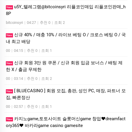
u5Y_텔레그램@bitcoinsyri 리플코인매입 리플코인판매_h
New
8P
bitcoinsyri
|
04:27
|
추천 0
|
조회 2
신규 40% / 매충 10% / 라이브 베팅 O / 크로스 베팅 O / 국
New
내 최고 배당
00
|
04:15
|
추천 0
|
조회 1
신규 회원 3만 원 쿠폰 / 신규 회원 입금 보너스 / 배팅 제
New
한 X / 출금 무제한
00
|
03:14
|
추천 0
|
조회 2
[ BLUECASINO ] 회원 모집, 총판, 성인 PC, 매장, 파트너 모
New
집, 빠른정산
00
|
02:57
|
추천 0
|
조회 1
카­지노game,토­토사이트 슬­롯머­신game 창업❤dreamfact
New
ory365❤ 바­카라game casino gamesite