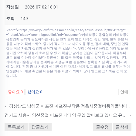
작성일
2026-07-02 18:01
조회
149
.<ahref="https://www.yklawfirm-assault.co.kr/case/sexual-assault/8851"target
="_blank"class="seo-linkgood-link"rel="noopener">카메라등이용촬영죄 카메라등이
용촬영죄 문의가 필요하다면 사건을 크게 보지 말고 시작점, 중간 대화, 현재 통보 내
용을 나누어 적어보세요. 증거가 적다고 느껴져도 이동 동선, 결제 내역, 주변인 연락
같은 작은 자료가 설명의 근거가 될 수 있습니다. 무리하게 해명하려고 여러 말을 덧
붙이면 오히려 쟁점이 흐려질 수 있어 핵심만 남기는 연습이 필요합니다. 처음부터
모든 답을 정하려 하기보다 확인해야 할 질문 목록을 만드는 것이 더 실용적입니다.
카메라등이용촬영죄를 준비하는 과정은 빠른 결론보다 정확한 사실 확인에 가까워
야 합니다. 진행 중 새 자료가 생기면 이전 자료와 섞지 말고 별도 표시를 해두는 편이
안전합니다. 새로 확인한 내용은 기존 자료와 섞이지 않게 별도로 표시하는 것이 좋
습니다.
좋아요
0
싫어요
0
인쇄
«
경상남도 남해군 미프진 미프진부작용 정읍시중절비용약물낙태가격 임신중절약미프진복용후 낙태흔적,안전성 약물낙태 부작용 비용 알아보기 임신초기자연낙태약구매대행 구입상담문의
경기도 시흥시 임신중절 미프진 낙태약 구입 알아보고 있나요 유산약구입구매사이트
»
목록보기
답글쓰기
글수정
글삭제