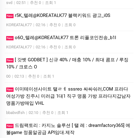
svd
|
02:51
|
추천 0
|
조회 1
r5K_텔레@KOREATALK77 블랙키워드 광고_i0S
New
KOREATALK77
|
02:16
|
추천 0
|
조회 0
o6O_텔레@KOREATALK77 트론 리플코인전송_b1I
New
KOREATALK77
|
02:16
|
추천 0
|
조회 0
[ 갓벳 GODBET ] 신규 40% / 매충 10% / 최대 콤프 / 루징
New
10% / 크로스 O
00
|
02:13
|
추천 0
|
조회 1
이미테이션사이트 탤ㄹㅔ sssreo 싸싸숴러,COM 프라다
New
여성가방 진주시 미러급 1대1 직구 명품 가방 프라다지갑남자
명품가방매입 VHL
bbabvdfsh
|
02:10
|
추천 0
|
조회 1
드림팩토리 : 카­지노 솔­루션 [ 탤 레 : dreamfactory365] 에
New
볼game 정품알공급 API임대.제작