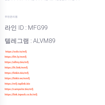
우먼온리원
라인 ID : MFG99
텔레그램 : ALVM89
https://solo.to/mfj
https://litt.ly/mmfj
https://allmy.bio/mfj
https://lit.link/mmfj
https://linkin.bio/mfj
https://linktr.ee/mmfj
https://mfj.taplink.bio
https://campsite.bio/mfj
https://link.inpock.co.kr/mfj