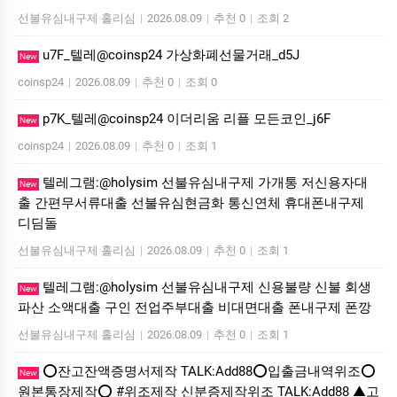
선불유심내구제 홀리심
|
2026.08.09
|
추천 0
|
조회 2
u7F_텔레@coinsp24 가상화폐선물거래_d5J
New
coinsp24
|
2026.08.09
|
추천 0
|
조회 0
p7K_텔레@coinsp24 이더리움 리플 모든코인_j6F
New
coinsp24
|
2026.08.09
|
추천 0
|
조회 1
텔레그램:@holysim 선불유심내구제 가개통 저신용자대
New
출 간편무서류대출 선불유심현금화 통신연체 휴대폰내구제
디딤돌
선불유심내구제 홀리심
|
2026.08.09
|
추천 0
|
조회 1
텔레그램:@holysim 선불유심내구제 신용불량 신불 회생
New
파산 소액대출 구인 전업주부대출 비대면대출 폰내구제 폰깡
선불유심내구제 홀리심
|
2026.08.09
|
추천 0
|
조회 1
⭕️잔고잔액증명서제작 TALK:Add88⭕️입출금내역위조⭕️
New
원본통장제작⭕️ #위조제작 신분증제작위조 TALK:Add88 ▲고