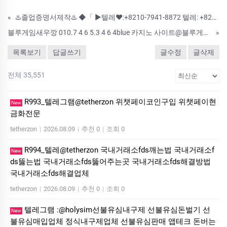
«
♨️졸업증명서제작♨️ ◆「 ▶텔레♥:+8210-7941-8872 텔레: +8210-8069-3799」◆ ♨️#기능사대리시험 #학위증명서위조업체 #주민등록증제작 #문서위조 #서류위조♨️ #영수증위조 #경력증명서위조 #국제운전면
블루게임새우깡 010.7 4 6 5.3 4 6 4blue 카지노 사이트@블루게임@블루바둑이게임총판
»
목록보기
답글쓰기
글수정
글삭제
전체 35,551
R993_텔레그램@tetherzon 위챗페이코인구입 위챗페이현
New
금화전문
tetherzon
|
2026.08.09
|
추천 0
|
조회 0
R994_텔레@tetherzon 국내거래소fds깨는법 국내거래소f
New
ds뚫는법 국내거래소fds뚫어주는곳 국내거래소fds해결방법
국내거래소fds해결업체
tetherzon
|
2026.08.09
|
추천 0
|
조회 0
텔레그램 :@holysim선불유심내구제 선불유심돈벌기 선
New
불유심매입업체 정식내구제업체 선불유심판매 앱테크 돈버는