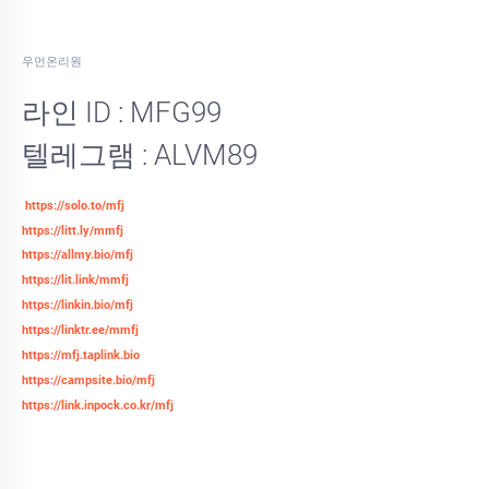
우먼온리원
라인 ID : MFG99
텔레그램 : ALVM89
https://solo.to/mfj
https://litt.ly/mmfj
https://allmy.bio/mfj
https://lit.link/mmfj
https://linkin.bio/mfj
https://linktr.ee/mmfj
https://mfj.taplink.bio
https://campsite.bio/mfj
https://link.inpock.co.kr/mfj