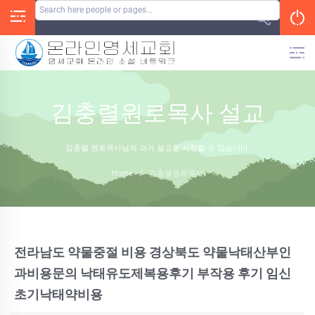
Skip
to
content
김충렬원로목사 설교
김충렬 원로목사님의 과거 설교를 시청할 수 있습니다.
Home
/
김충렬원로목사
전라남도 약물중절 비용 경상북도 약물낙태산부인
과비용문의 낙태유도제복용후기 부작용 후기 임신
초기낙­태약비용