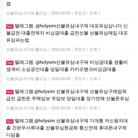
앱
선불유심내구제 홀리심
|
2026.08.09
|
추천 0
|
조회 1
텔레그램 :@holysim선불유심내구제 대포유심삽니다 신
New
불급전 대출연체자 비상금대출 급전선불 선불유심매입 대포
유심파는법
선불유심내구제 홀리심
|
2026.08.09
|
추천 0
|
조회 1
텔레그램 :@holysim선불유심내구제 비상금대출 생활비
New
생계비 소상공인대출 당일대출 카카오뱅크비상금대출
선불유심내구제 홀리심
|
2026.08.09
|
추천 0
|
조회 1
텔레그램:@holysim 선불유심내구제 선불유심구매업체
New
급전 급한돈 주택담보 무담보 당일대출 장기연체 선불폰유심
선불유심내구제 홀리심
|
2026.08.09
|
추천 0
|
조회 1
텔레그램:@holysim 선불유심내구제 가개통 저신용자대
New
출 간편무서류대출 선불유심현금화 통신연체 휴대폰내구제
디딤돌