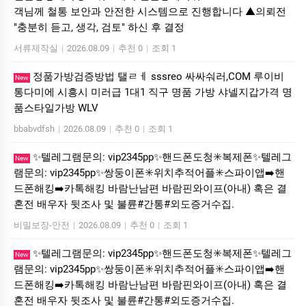
객님께 철통 보안과 안전한 시스템으로 진행합니다 ▲의뢰전
"충분히 듣고, 생각, 검토" 하신 후 결정
서류제작실
|
2026.08.09
|
추천 0
|
조회 1
정품가방검증방법 탤ㄹㅔ sssreo 싸싸숴러,COM 루이비
New
통다미에 시흥시 미러급 1대1 직구 명품 가방 샤넬지갑가격 명
품스타일가방 WLV
bbabvdfsh
|
2026.08.09
|
추천 0
|
조회 1
✨텔레그램문의: vip2345pp✨핸드폰도청✳️복제폰✨텔레그
New
램문의: vip2345pp✨쌍둥이폰✳️위치추적어플✳️스파이앱➡️핸
드폰해킹➡️카톡해킹 바람난남편 바람핀와이프(아내) 혹은 결
혼전 배우자 뒷조사 및 불륜#간통#외도증거수집.
비밀보장-안전
|
2026.08.09
|
추천 0
|
조회 1
✨텔레그램문의: vip2345pp✨핸드폰도청✳️복제폰✨텔레그
New
램문의: vip2345pp✨쌍둥이폰✳️위치추적어플✳️스파이앱➡️핸
드폰해킹➡️카톡해킹 바람난남편 바람핀와이프(아내) 혹은 결
혼전 배우자 뒷조사 및 불륜#간통#외도증거수집.