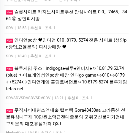
슬롯사이트 카지노사이트추천 안심사이트 0I0。7465。34
New
64 ⓞ 성인피시방
SDV
|
18:58
|
추천 0
|
조회 1
인디언pc방 ❤️인디언 010 .8179. 5274 전용 사이트 (성인p
New
c창업,요율문의) 피시방매장 ❤️
SDV
|
18:40
|
추천 0
|
조회 1
블루게임 주소 : indigoga♠블루♠안비서♠ㅇ10,81,79,52,74
New
(blue) 바이브게임성인pc방 매장 인디go game↔010↔8179
↔5274↔인디언게임 홀덤토너먼트ㅇ10-8179-5274 블루게임
fefas.net
SDVSDVSDVSDVSDVSDV
|
18:21
|
추천 0
|
조회 1
무직자비대면소액대출 탤ㄺ램 Gora43430aa 고라통신 선
New
불유심내구재 10만원소액급전대출문의 군위군신불자가전내
구제문의 대포유심가격 QXJ
bbabvdfsh
|
18:15
|
추천 0
|
조회 1