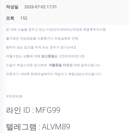
작성일
2026-07-02 17:31
조회
152
곧 낙태 수술을 앞두고 있는 미성년자낙태되는약성분 복용후주의사항
옳지않은 피임방법을 사용했거나 피임실패로 인해
원하지 않는 임신을 하게 되는 경우가 생기는데요
어쩔수없는 상황에 처해
임신중절
을 고민하게되었다면
수술이 부담스러운 당신에게
약물중절 미프진
대해 알려드립니다
전문의가 낙태후 회복되실때까지 책임지고 복용상담도와드립니다
우먼온리원
라인 ID : MFG99
텔레그램 : ALVM89