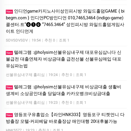
인디언game카­지노사이성인피시방 와일드홀덤GAME { bi
New
begm.com } 인디언PC방인디언 010,7465,3464 (indigo-game)
콜센터.트”⓿❶⓿ ”7465.3464” 성인피시방 와일드홀덤게임사
이트 인디언게
SDVSDVSDV
|
19:54
|
추천 0
|
조회 1
텔레그램 :@holysim선불유심내구제 대포유심삽니다 신
New
불급전 대출연체자 비상금대출 급전선불 선불유심매입 대포
유심파는법
선불유심내구제 홀리심
|
19:24
|
추천 0
|
조회 1
텔레그램 :@holysim선불유심내구제 비상금대출 생활비
New
생계비 소상공인대출 당일대출 카카오뱅크비상금대출
선불유심내구제 홀리심
|
19:23
|
추천 0
|
조회 1
영등포구유흥업소【라인HNK333】영등포구 티켓언니 다
New
방출장 모텔-커피베달 바로출장샵 애인대행 20대후불가능
HNK5577
|
19:23
|
추천 0
|
조회 1