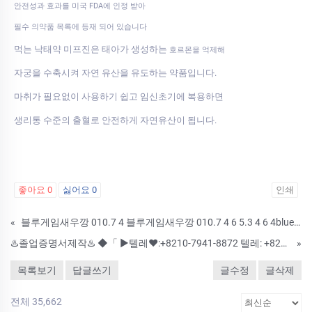
안전성과 효과를 미국 FDA에 인정 받아
필수 의약품 목록에 등재 되어 있습니다
먹는 낙태약 미프진은 태아가 생성하는
호르몬을 억제해
자궁을 수축시켜 자연 유산을 유도하는 약품입니다.
마취가 필요없이 사용하기 쉽고 임신초기에 복용하면
생리통 수준의 출혈로 안전하게 자연유산이 됩니다.
좋아요
0
싫어요
0
인쇄
«
블루게임새우깡 010.7 4 블루게임새우깡 010.7 4 6 5.3 4 6 4blue 카지노 사이트@블루게임@블루바둑이게임총판6 5.3 4 6 4blue 카지노 사이트@블루게임@블루바둑이게임총판
♨️졸업증명서제작♨️ ◆「 ▶텔레♥:+8210-7941-8872 텔레: +8210-8069-3799」◆ ♨️#기능사대리시험 #학위증명서위조업체 #주민등록증제작 #문서위조 #서류위조♨️ #영수증위조 #경력증명서위조 #국제운전면
»
목록보기
답글쓰기
글수정
글삭제
전체 35,662