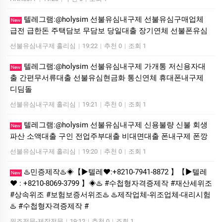
텔레그램:@holysim 선불유심내구제 선불유심구매업체
New
급전 급한돈 주택담보 무담보 당일대출 장기연체 선불폰유심
선불유심내구제 홀리심
|
19:22
|
추천 0
|
조회 1
텔레그램:@holysim 선불유심내구제 가개통 저신용자대
New
출 간편무서류대출 선불유심현금화 통신연체 휴대폰내구제
디딤돌
선불유심내구제 홀리심
|
19:21
|
추천 0
|
조회 1
텔레그램:@holysim 선불유심내구제 신용불량 신불 회생
New
파산 소액대출 구인 전업주부대출 비대면대출 폰내구제 폰깡
선불유심내구제 홀리심
|
19:20
|
추천 0
|
조회 1
♨️민증제작♨️◈【▶텔레♥:+8210-7941-8872 】【▶텔레
New
♥ : +8210-8069-3799 】◈♨️ #수첩형자격증제작 #재산세위조
#상속위조 #보험보증서위조♨️ ♨️제작업체-위조업체-대리시험
♨️ #수첩형자격증제작 #
위조전문-제작전문
|
19:12
|
추천 0
|
조회 1