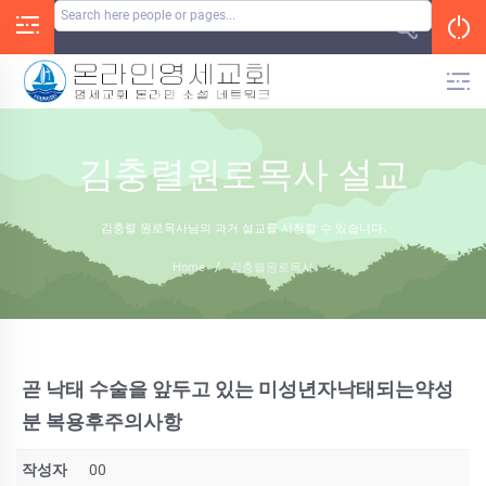
Skip
to
content
김충렬원로목사 설교
김충렬 원로목사님의 과거 설교를 시청할 수 있습니다.
Home
/
김충렬원로목사
곧 낙태 수술을 앞두고 있는 미성년자낙태되는약성
분 복용후주의사항
작성자
00