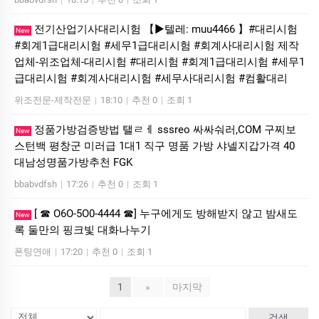
전기산업기사대리시험 【▶텔레: muu4466 】#대리시험
New
#회계1급대리시험 #세무1급대리시험 #회계사대리시험 제작
업체-위조업체-대리시험 #대리시험 #회계1급대리시험 #세무1
급대리시험 #회계사대리시험 #세무사대리시험 #컴활대리
위조전문-제작전문
|
18:10
|
추천 0
|
조회 1
정품가방검증방법 탤ㄹㅔ sssreo 싸싸숴러,COM 구찌보
New
스턴백 평창군 미러급 1대1 직구 명품 가방 샤넬지갑가격 40
대남성명품가방추천 FGK
bbabvdfsh
|
17:26
|
추천 0
|
조회 1
[ ☎ O6O-5O0-4444 ☎] 누구에게도 방해받지 않고 밤새도
New
록 둘만의 핑크빛 대화나누기
폰팅연애
|
17:20
|
추천 0
|
조회 1
1
»
마지막
검색