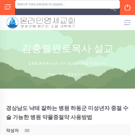
Skip
to
content
김충렬원로목사 설교
김충렬 원로목사님의 과거 설교를 시청할 수 있습니다.
Home
/
김충렬원로목사
경상남도 낙태 잘하는 병원 하동군 미성년자 중절 수
술 가능한 병원 약물중절약 사용방법
작성자
00