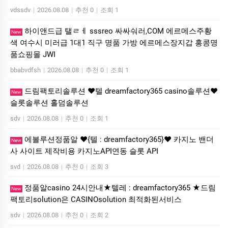
vdssdv
|
2026.08.08
|
추천 0
|
조회 1
하이앤드급 탤ㄹㅔ sssreo 싸싸숴러,COM 에르메스주황
New
색 여수시 미러급 1대1 직구 명품 가방 에르메스장지갑 홍콩명
품쇼핑몰 JWI
bbabvdfsh
|
2026.08.08
|
추천 0
|
조회 1
드림팩토리솔루션 ❤️텔 dreamfactory365 casino솔루션❤️
New
슬롯솔루션 홀덤솔루션
sdv
|
2026.08.08
|
추천 0
|
조회 1
에볼루션정품알 ❤️{텔 : dreamfactory365}❤️ 카지노 밴더
New
사 사이트 제작비용 카지노API연동 슬롯 API
svd
|
2026.08.08
|
추천 0
|
조회 3
정품알casino 24시안내★텔레 : dreamfactory365 ★드림
New
팩토리solution은 CASINOsolution 최적화된서비스
sdv
|
2026.08.08
|
추천 0
|
조회 2