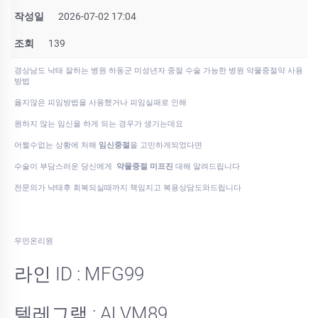
작성일
2026-07-02 17:04
조회
139
경상남도 낙태 잘하는 병원 하동군 미성년자 중절 수술 가능한 병원 약물중절약 사용
방법
옳지않은 피임방법을 사용했거나 피임실패로 인해
원하지 않는 임신을 하게 되는 경우가 생기는데요
어쩔수없는 상황에 처해
임신중절
을 고민하게되었다면
수술이 부담스러운 당신에게
약물중절 미프진
대해 알려드립니다
전문의가 낙태후 회복되실때까지 책임지고 복용상담도와드립니다
우먼온리원
라인 ID : MFG99
텔레그램 : ALVM89