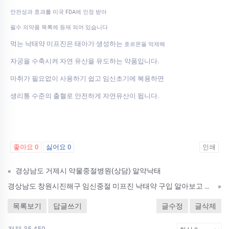
안전성과 효과를 미국 FDA에 인정 받아
필수 의약품 목록에 등재 되어 있습니다
먹는 낙태약 미프진은 태아가 생성하는
호르몬을 억제해
자궁을 수축시켜 자연 유산을 유도하는 약품입니다.
마취가 필요없이 사용하기 쉽고 임신초기에 복용하면
생리통 수준의 출혈로 안전하게 자연유산이 됩니다.
좋아요
0
싫어요
0
인쇄
«
경상남도 거제시 약물중절병원(상담) 알약낙­태
경상남도 창원시진해구 임신중절 미프진 낙태약 구입 알아보고 있나요 낙­태알약 성분
»
목록보기
답글쓰기
글수정
글삭제
전체 35,459