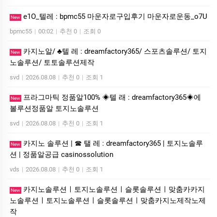
e1O_텔레 : bpmc55 마운자로구입후기 마운자로운동_o7U
New
bpmc55
|
00:02
|
추천 0
|
조회 0
카지노알/ ♣텔 레 : dreamfactory365/ 스포츠솔루션/ 토지
New
노솔루션/ 토토솔루션제작
svd
|
2026.08.08
|
추천 0
|
조회 1
프라그마틱 정품알100% ◈텔 래 : dreamfactory365◈에
New
볼루션정품알 토지노솔루션
svd
|
2026.08.08
|
추천 0
|
조회 1
카지노 솔루션 | ☎ 탤 레 : dreamfactory365 | 토지노솔루
New
션 | 정품알공급 casinossolution
vds
|
2026.08.08
|
추천 0
|
조회 1
카지노솔루션ㅣ토지노솔루션ㅣ슬롯솔루션ㅣ맞춤카카지
New
노솔루션ㅣ토지노솔루션ㅣ슬롯솔루션ㅣ맞춤카지노제작노제
작