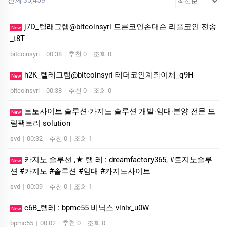
j7D_텔래그램@bitcoinsyri 트론코인손대손 리플코인 전송
New
_t8T
bitcoinsyri
|
00:38
|
추천 0
|
조회 0
h2K_텔레그램@bitcoinsyri 테더코인계좌이체_q9H
New
bitcoinsyri
|
00:38
|
추천 0
|
조회 0
토토사이트 솔루션·카지노 솔루션 개발·임대·분양 전문 드
New
림팩토리 solution
svd
|
00:32
|
추천 0
|
조회 1
카지노 솔루션 ,★ 탤 레 : dreamfactory365, #토지노솔루
New
션 #카지노 #솔루션 #임대 #카지노사이트
svd
|
00:09
|
추천 0
|
조회 1
c6B_텔레 : bpmc55 비닉스 vinix_u0W
New
bpmc55
|
00:02
|
추천 0
|
조회 0