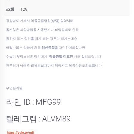
조회
129
경상남도 거제시 약물중절병원(상담) 알약낙­태
옳지않은 피임방법을 사용했거나 피임실패로 인해
원하지 않는 임신을 하게 되는 경우가 생기는데요
어쩔수없는 상황에 처해
임신중절
을 고민하게되었다면
수술이 부담스러운 당신에게
약물중절 미프진
대해 알려드립니다
전문의가 낙태후 회복되실때까지 책임지고 복용상담도와드립니다
우먼온리원
라인 ID : MFG99
텔레그램 : ALVM89
https://solo.to/mfj