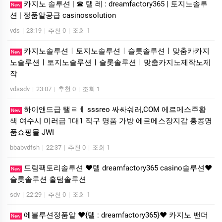
카지노 솔루션 | ☎ 탤 레 : dreamfactory365 | 토지노솔루
New
션 | 정품알공급 casinossolution
vds
|
23:19
|
추천 0
|
조회 1
카지노솔루션ㅣ토지노솔루션ㅣ슬롯솔루션ㅣ맞춤카카지
New
노솔루션ㅣ토지노솔루션ㅣ슬롯솔루션ㅣ맞춤카지노제작노제
작
vdssdv
|
23:07
|
추천 0
|
조회 1
하이앤드급 탤ㄹㅔ sssreo 싸싸숴러,COM 에르메스주황
New
색 여수시 미러급 1대1 직구 명품 가방 에르메스장지갑 홍콩명
품쇼핑몰 JWI
bbabvdfsh
|
22:37
|
추천 0
|
조회 1
드림팩토리솔루션 ❤️텔 dreamfactory365 casino솔루션❤️
New
슬롯솔루션 홀덤솔루션
sdv
|
22:29
|
추천 0
|
조회 1
에볼루션정품알 ❤️{텔 : dreamfactory365}❤️ 카지노 밴더
New