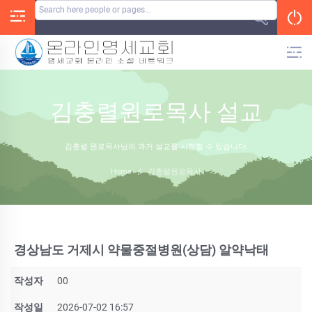
Skip
to
content
김충렬원로목사 설교
김충렬 원로목사님의 과거 설교를 시청할 수 있습니다.
Home
/
김충렬원로목사
경상남도 거제시 약물중절병원(상담) 알약낙­태
작성자
00
작성일
2026-07-02 16:57