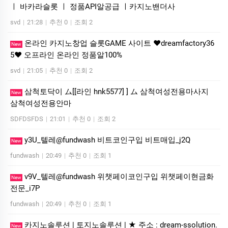
ㅣ 바카라슬롯 ㅣ 정품API알공급 ㅣ카지노밴더사
svd
|
21:28
|
추천 0
|
조회 2
온라인 카지노창업 슬롯GAME 사이트 ❤dreamfactory36
New
5❤ 오프라인 온라인 정품알100%
svd
|
21:05
|
추천 0
|
조회 2
삼척토닥이 ム[[라인 hnk5577] ] ム 삼척여성전용마사지
New
삼척여성전용안마
SDFDSFDS
|
21:01
|
추천 0
|
조회 2
y3U_텔레@fundwash 비트코인구입 비트매입_j2Q
New
fundwash
|
20:49
|
추천 0
|
조회 1
v9V_텔레@fundwash 위챗페이코인구입 위챗페이현금화
New
전문_i7P
fundwash
|
20:49
|
추천 0
|
조회 1
카지노솔루션 | 토지노솔루션 | ★ 주소 : dream-ssolution.
New