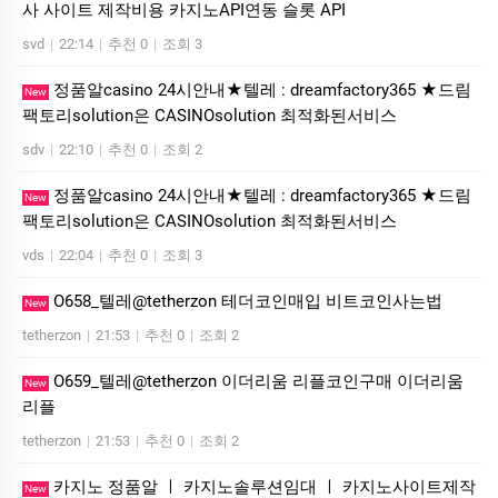
사 사이트 제작비용 카지노API연동 슬롯 API
svd
|
22:14
|
추천 0
|
조회 3
정품알casino 24시안내★텔레 : dreamfactory365 ★드림
New
팩토리solution은 CASINOsolution 최적화된서비스
sdv
|
22:10
|
추천 0
|
조회 2
정품알casino 24시안내★텔레 : dreamfactory365 ★드림
New
팩토리solution은 CASINOsolution 최적화된서비스
vds
|
22:04
|
추천 0
|
조회 3
O658_텔레@tetherzon 테더코인매입 비트코인사는법
New
tetherzon
|
21:53
|
추천 0
|
조회 2
O659_텔레@tetherzon 이더리움 리플코인구매 이더리움
New
리플
tetherzon
|
21:53
|
추천 0
|
조회 2
카지노 정품알 ㅣ 카지노솔루션임대 ㅣ 카지노사이트제작
New