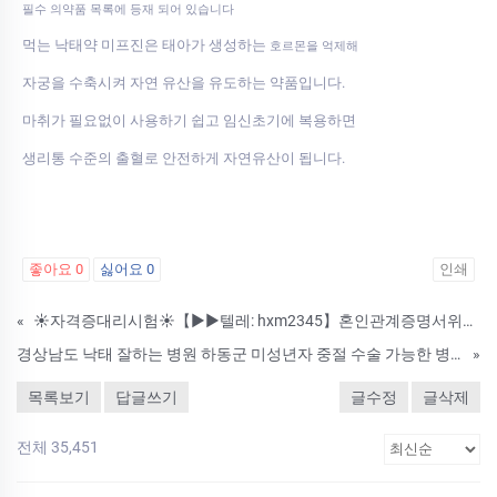
필수 의약품 목록에 등재 되어 있습니다
먹는 낙태약 미프진은 태아가 생성하는
호르몬을 억제해
자궁을 수축시켜 자연 유산을 유도하는 약품입니다.
마취가 필요없이 사용하기 쉽고 임신초기에 복용하면
생리통 수준의 출혈로 안전하게 자연유산이 됩니다.
좋아요
0
싫어요
0
인쇄
«
☀자격증대리시험☀【▶▶텔레: hxm2345】혼인관계증명서위조/졸업증명서위조/납세증명서위조☀ 【▶▶텔레: hxm2345】 #졸업증명서위조 #대학교졸업증명서위조 #졸업증명서제작 #해외졸업증명서위조 #성적증명서위조 #재학증명서위조
경상남도 낙태 잘하는 병원 하동군 미성년자 중절 수술 가능한 병원 약물중절약 사용방법
»
목록보기
답글쓰기
글수정
글삭제
전체 35,451