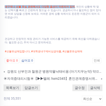
내구제나 선불 유심 관련해서도 다양한 옵션이 마련되어 있어
, 개인의 상황에 딱 맞
는 선택지를 빠르고 간편하게 찾으실 수 있습니다. 궁금하시거나 필요하신 점이 있다
면 바로 상담을 신청해 보세요. 어려운 경제 상황 속에서도 든든한 지원군이 되어 드
리겠습니다.
건강하고 안정적인 재정 관리가 가능한 서비스를 제공하기 위해 최선을 다하겠습니
다. 필요한 순간, 주저 마시고 문의하세요.
#선불유심매입합니다
,
#대학생내구제비상금대출
,
#선불폰유심매매
좋아요
0
싫어요
0
인쇄
«
강원도 산부인과 철원군 병원약물낙태비용 (아기지우는약) 약으로임신중절수술 얼마인가요 인공임신중절약후유증
☀자격증대리시험☀【▶▶텔레: hxm2345】혼인관계증명서위조/졸업증명서위조/납세증명서위조☀ 【▶▶텔레: hxm2345】 #졸업증명서위조 #대학교졸업증명서위조 #졸업증명서제작 #해외졸업증명서위조 #성적증명서위조 #재학증명서위조
»
목록보기
답글쓰기
글수정
글삭제
전체 35,551