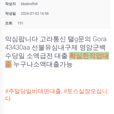
작성자
bbabvdfsh
작성일
2026-07-02 16:56
조회
151
막심팝니다 고라통신 탤g문의 Gora
43430aa 선불유심내구제 영암군백
수당일 소액급전 대출
확실한작업대
출
누구나소액대출가능
#주말당일비대면대출
,
#토스실장모십니
다