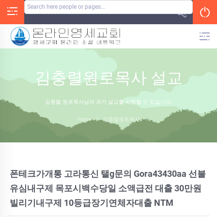
Skip
to
content
김충렬원로목사 설교
김충렬 원로목사님의 과거 설교를 시청할 수 있습니다.
Home
/
김충렬원로목사
폰테크가개통 고라통신 탤g문의 Gora43430aa 선불
유심내구제 목포시백수당일 소액급전 대출 30만원
빌리기내구제 10등급장기연체자대출 NTM