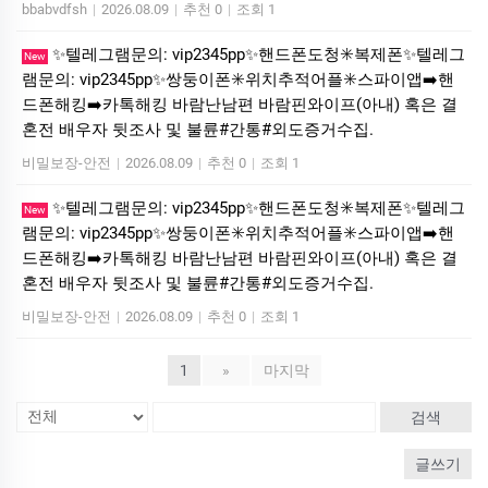
bbabvdfsh
|
2026.08.09
|
추천 0
|
조회 1
✨텔레그램문의: vip2345pp✨핸드폰도청✳️복제폰✨텔레그
New
램문의: vip2345pp✨쌍둥이폰✳️위치추적어플✳️스파이앱➡️핸
드폰해킹➡️카톡해킹 바람난남편 바람핀와이프(아내) 혹은 결
혼전 배우자 뒷조사 및 불륜#간통#외도증거수집.
비밀보장-안전
|
2026.08.09
|
추천 0
|
조회 1
✨텔레그램문의: vip2345pp✨핸드폰도청✳️복제폰✨텔레그
New
램문의: vip2345pp✨쌍둥이폰✳️위치추적어플✳️스파이앱➡️핸
드폰해킹➡️카톡해킹 바람난남편 바람핀와이프(아내) 혹은 결
혼전 배우자 뒷조사 및 불륜#간통#외도증거수집.
비밀보장-안전
|
2026.08.09
|
추천 0
|
조회 1
1
»
마지막
검색
글쓰기