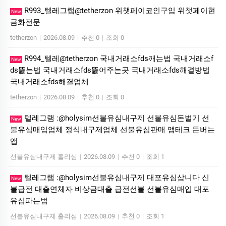
R993_텔레그램@tetherzon 위챗페이코인구입 위챗페이현
New
금화전문
tetherzon
|
2026.08.09
|
추천 0
|
조회 0
R994_텔레@tetherzon 국내거래소fds깨는법 국내거래소f
New
ds뚫는법 국내거래소fds뚫어주는곳 국내거래소fds해결방법
국내거래소fds해결업체
tetherzon
|
2026.08.09
|
추천 0
|
조회 0
텔레그램 :@holysim선불유심내구제 선불유심돈벌기 선
New
불유심매입업체 정식내구제업체 선불유심판매 앱테크 돈버는
앱
선불유심내구제 홀리심
|
2026.08.09
|
추천 0
|
조회 1
텔레그램 :@holysim선불유심내구제 대포유심삽니다 신
New
불급전 대출연체자 비상금대출 급전선불 선불유심매입 대포
유심파는법
선불유심내구제 홀리심
|
2026.08.09
|
추천 0
|
조회 1