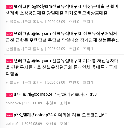
텔레그램 :@holysim선불유심내구제 비상금대출 생활비
New
생계비 소상공인대출 당일대출 카카오뱅크비상금대출
선불유심내구제 홀리심
|
2026.08.09
|
추천 0
|
조회 1
텔레그램:@holysim 선불유심내구제 선불유심구매업체
New
급전 급한돈 주택담보 무담보 당일대출 장기연체 선불폰유심
선불유심내구제 홀리심
|
2026.08.09
|
추천 0
|
조회 1
텔레그램:@holysim 선불유심내구제 가개통 저신용자대
New
출 간편무서류대출 선불유심현금화 통신연체 휴대폰내구제
디딤돌
선불유심내구제 홀리심
|
2026.08.09
|
추천 0
|
조회 1
u7F_텔레@coinsp24 가상화폐선물거래_d5J
New
coinsp24
|
2026.08.09
|
추천 0
|
조회 0
p7K_텔레@coinsp24 이더리움 리플 모든코인_j6F
New
coinsp24
|
2026.08.09
|
추천 0
|
조회 1