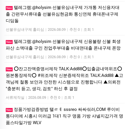
텔레그램:@holysim 선불유심내구제 가개통 저신용자대
New
출 간편무서류대출 선불유심현금화 통신연체 휴대폰내구제
디딤돌
선불유심내구제 홀리심
|
2026.08.09
|
추천 0
|
조회 1
텔레그램:@holysim 선불유심내구제 신용불량 신불 회생
New
파산 소액대출 구인 전업주부대출 비대면대출 폰내구제 폰깡
선불유심내구제 홀리심
|
2026.08.09
|
추천 0
|
조회 1
⭕️잔고잔액증명서제작 TALK:Add88⭕️입출금내역위조⭕️
New
원본통장제작⭕️ #위조제작 신분증제작위조 TALK:Add88 ▲고
객님께 철통 보안과 안전한 시스템으로 진행합니다 ▲의뢰전
"충분히 듣고, 생각, 검토" 하신 후 결정
서류제작실
|
2026.08.09
|
추천 0
|
조회 1
정품가방검증방법 탤ㄹㅔ sssreo 싸싸숴러,COM 루이비
New
통다미에 시흥시 미러급 1대1 직구 명품 가방 샤넬지갑가격 명
품스타일가방 WLV