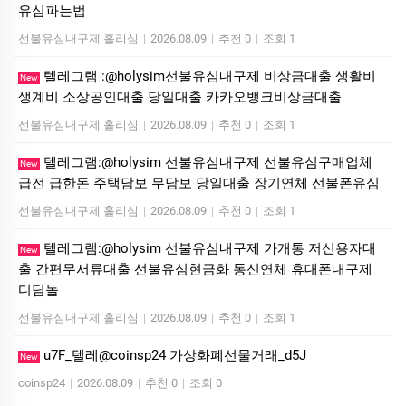
유심파는법
선불유심내구제 홀리심
|
2026.08.09
|
추천 0
|
조회 1
텔레그램 :@holysim선불유심내구제 비상금대출 생활비
New
생계비 소상공인대출 당일대출 카카오뱅크비상금대출
선불유심내구제 홀리심
|
2026.08.09
|
추천 0
|
조회 1
텔레그램:@holysim 선불유심내구제 선불유심구매업체
New
급전 급한돈 주택담보 무담보 당일대출 장기연체 선불폰유심
선불유심내구제 홀리심
|
2026.08.09
|
추천 0
|
조회 1
텔레그램:@holysim 선불유심내구제 가개통 저신용자대
New
출 간편무서류대출 선불유심현금화 통신연체 휴대폰내구제
디딤돌
선불유심내구제 홀리심
|
2026.08.09
|
추천 0
|
조회 1
u7F_텔레@coinsp24 가상화폐선물거래_d5J
New
coinsp24
|
2026.08.09
|
추천 0
|
조회 0