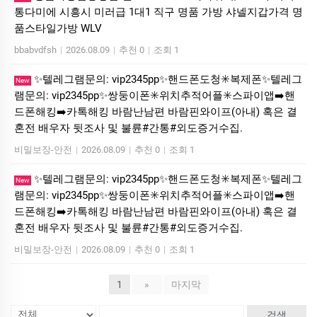
통다미에 시흥시 미러급 1대1 직구 명품 가방 샤넬지갑가격 명
품스타일가방 WLV
bbabvdfsh
|
2026.08.09
|
추천 0
|
조회 1
✨텔레그램문의: vip2345pp✨핸드폰도청✳️복제폰✨텔레그
New
램문의: vip2345pp✨쌍둥이폰✳️위치추적어플✳️스파이앱➡️핸
드폰해킹➡️카톡해킹 바람난남편 바람핀와이프(아내) 혹은 결
혼전 배우자 뒷조사 및 불륜#간통#외도증거수집.
비밀보장-안전
|
2026.08.09
|
추천 0
|
조회 1
✨텔레그램문의: vip2345pp✨핸드폰도청✳️복제폰✨텔레그
New
램문의: vip2345pp✨쌍둥이폰✳️위치추적어플✳️스파이앱➡️핸
드폰해킹➡️카톡해킹 바람난남편 바람핀와이프(아내) 혹은 결
혼전 배우자 뒷조사 및 불륜#간통#외도증거수집.
비밀보장-안전
|
2026.08.09
|
추천 0
|
조회 1
1
»
마지막
검색