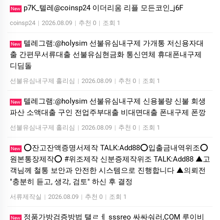
p7K_텔레@coinsp24 이더리움 리플 모든코인_j6F
New
coinsp24
|
2026.08.09
|
추천 0
|
조회 1
텔레그램:@holysim 선불유심내구제 가개통 저신용자대
New
출 간편무서류대출 선불유심현금화 통신연체 휴대폰내구제
디딤돌
선불유심내구제 홀리심
|
2026.08.09
|
추천 0
|
조회 1
텔레그램:@holysim 선불유심내구제 신용불량 신불 회생
New
파산 소액대출 구인 전업주부대출 비대면대출 폰내구제 폰깡
선불유심내구제 홀리심
|
2026.08.09
|
추천 0
|
조회 1
⭕️잔고잔액증명서제작 TALK:Add88⭕️입출금내역위조⭕️
New
원본통장제작⭕️ #위조제작 신분증제작위조 TALK:Add88 ▲고
객님께 철통 보안과 안전한 시스템으로 진행합니다 ▲의뢰전
"충분히 듣고, 생각, 검토" 하신 후 결정
서류제작실
|
2026.08.09
|
추천 0
|
조회 1
정품가방검증방법 탤ㄹㅔ sssreo 싸싸숴러,COM 루이비
New