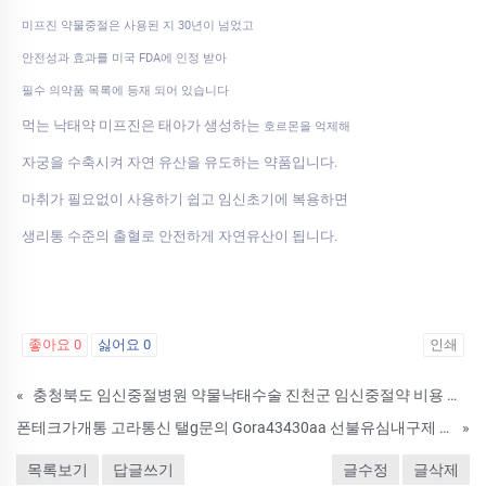
미프진 약물중절은 사용된 지 30년이 넘었고
안전성과 효과를 미국 FDA에 인정 받아
필수 의약품 목록에 등재 되어 있습니다
먹는 낙태약 미프진은 태아가 생성하는
호르몬을 억제해
자궁을 수축시켜 자연 유산을 유도하는 약품입니다.
마취가 필요없이 사용하기 쉽고 임신초기에 복용하면
생리통 수준의 출혈로 안전하게 자연유산이 됩니다.
좋아요
0
싫어요
0
인쇄
«
충청북도 임신중절병원 약물낙태수술 진천군 임신중절약 비용 미프진 구입방법 흡입낙­태
폰테크가개통 고라통신 탤g문의 Gora43430aa 선불유심내구제 목포시백수당일 소액급전 대출 30만원빌리기내구제 10등급장기연체자대출 NTM
»
목록보기
답글쓰기
글수정
글삭제