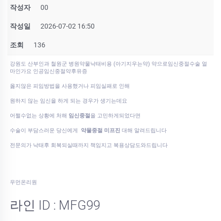
작성자
00
작성일
2026-07-02 16:50
조회
136
강원도 산부인과 철원군 병원약물낙태비용 (아기지우는약) 약으로임신중절수술 얼
마인가요 인공임신중절약후유증
옳지않은 피임방법을 사용했거나 피임실패로 인해
원하지 않는 임신을 하게 되는 경우가 생기는데요
어쩔수없는 상황에 처해
임신중절
을 고민하게되었다면
수술이 부담스러운 당신에게
약물중절 미프진
대해 알려드립니다
전문의가 낙태후 회복되실때까지 책임지고 복용상담도와드립니다
우먼온리원
라인 ID : MFG99