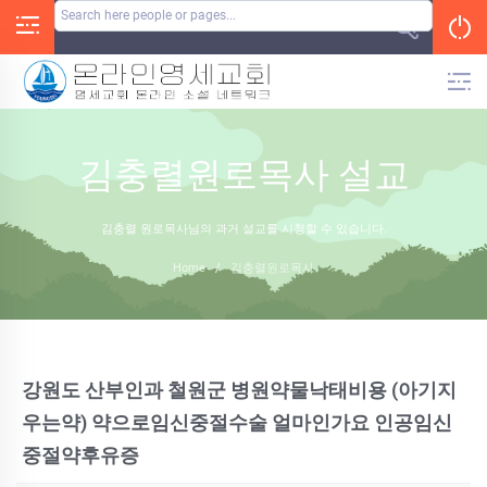
Skip
to
content
김충렬원로목사 설교
김충렬 원로목사님의 과거 설교를 시청할 수 있습니다.
Home
/
김충렬원로목사
강원도 산부인과 철원군 병원약물낙태비용 (아기지
우는약) 약으로임신중절수술 얼마인가요 인공임신
중절약후유증