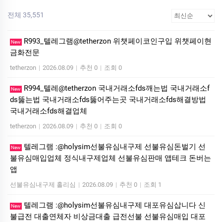
전체 35,551
R993_텔레그램@tetherzon 위챗페이코인구입 위챗페이현
New
금화전문
tetherzon
|
2026.08.09
|
추천 0
|
조회 0
R994_텔레@tetherzon 국내거래소fds깨는법 국내거래소f
New
ds뚫는법 국내거래소fds뚫어주는곳 국내거래소fds해결방법
국내거래소fds해결업체
tetherzon
|
2026.08.09
|
추천 0
|
조회 0
텔레그램 :@holysim선불유심내구제 선불유심돈벌기 선
New
불유심매입업체 정식내구제업체 선불유심판매 앱테크 돈버는
앱
선불유심내구제 홀리심
|
2026.08.09
|
추천 0
|
조회 1
텔레그램 :@holysim선불유심내구제 대포유심삽니다 신
New
불급전 대출연체자 비상금대출 급전선불 선불유심매입 대포