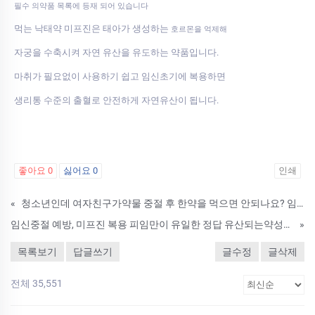
필수 의약품 목록에 등재 되어 있습니다
먹는 낙태약 미프진은 태아가 생성하는
호르몬을 억제해
자궁을 수축시켜 자연 유산을 유도하는 약품입니다.
마취가 필요없이 사용하기 쉽고 임신초기에 복용하면
생리통 수준의 출혈로 안전하게 자연유산이 됩니다.
좋아요
0
싫어요
0
인쇄
«
청소년인데 여자친구가약물 중절 후 한약을 먹으면 안되나요? 임신중절술낙­태약 통관 임신했어요..정품자연유산약약물중절
임신중절 예방, 미프진 복용 피임만이 유일한 정답 유산되는약성분 복용후주의사항
»
목록보기
답글쓰기
글수정
글삭제
전체 35,551