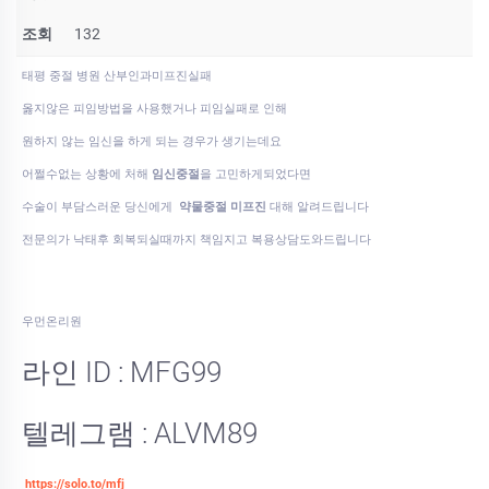
조회
132
태평 중절 병원 산부인과미프진실패
옳지않은 피임방법을 사용했거나 피임실패로 인해
원하지 않는 임신을 하게 되는 경우가 생기는데요
어쩔수없는 상황에 처해
임신중절
을 고민하게되었다면
수술이 부담스러운 당신에게
약물중절 미프진
대해 알려드립니다
전문의가 낙태후 회복되실때까지 책임지고 복용상담도와드립니다
우먼온리원
라인 ID : MFG99
텔레그램 : ALVM89
https://solo.to/mfj