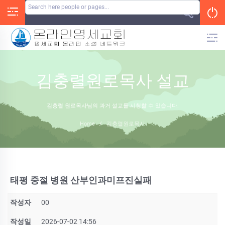
Skip
to
content
김충렬원로목사 설교
김충렬 원로목사님의 과거 설교를 시청할 수 있습니다.
Home
/
김충렬원로목사
태평 중절 병원 산부인과미프진실패
작성자
00
작성일
2026-07-02 14:56