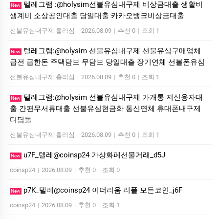
텔레그램 :@holysim선불유심내구제 비상금대출 생활비
New
생계비 소상공인대출 당일대출 카카오뱅크비상금대출
선불유심내구제 홀리심
|
2026.08.09
|
추천 0
|
조회 1
텔레그램:@holysim 선불유심내구제 선불유심구매업체
New
급전 급한돈 주택담보 무담보 당일대출 장기연체 선불폰유심
선불유심내구제 홀리심
|
2026.08.09
|
추천 0
|
조회 1
텔레그램:@holysim 선불유심내구제 가개통 저신용자대
New
출 간편무서류대출 선불유심현금화 통신연체 휴대폰내구제
디딤돌
선불유심내구제 홀리심
|
2026.08.09
|
추천 0
|
조회 1
u7F_텔레@coinsp24 가상화폐선물거래_d5J
New
coinsp24
|
2026.08.09
|
추천 0
|
조회 0
p7K_텔레@coinsp24 이더리움 리플 모든코인_j6F
New
coinsp24
|
2026.08.09
|
추천 0
|
조회 1