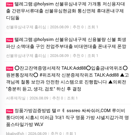
텔레그램:@holysim 선불유심내구제 가개통 저신용자대
New
출 간편무서류대출 선불유심현금화 통신연체 휴대폰내구제
디딤돌
선불유심내구제 홀리심
|
2026.08.09
|
추천 0
|
조회 1
텔레그램:@holysim 선불유심내구제 신용불량 신불 회생
New
파산 소액대출 구인 전업주부대출 비대면대출 폰내구제 폰깡
선불유심내구제 홀리심
|
2026.08.09
|
추천 0
|
조회 1
⭕️잔고잔액증명서제작 TALK:Add88⭕️입출금내역위조⭕️
New
원본통장제작⭕️ #위조제작 신분증제작위조 TALK:Add88 ▲고
객님께 철통 보안과 안전한 시스템으로 진행합니다 ▲의뢰전
"충분히 듣고, 생각, 검토" 하신 후 결정
서류제작실
|
2026.08.09
|
추천 0
|
조회 1
정품가방검증방법 탤ㄹㅔ sssreo 싸싸숴러,COM 루이비
New
통다미에 시흥시 미러급 1대1 직구 명품 가방 샤넬지갑가격 명
품스타일가방 WLV
bbabvdfsh
|
2026.08.09
|
추천 0
|
조회 1