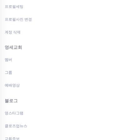
프로필세팅
프로필사진 변경
계정 삭제
영세교회
멤버
그룹
예배영상
블로그
영스타그램
클로즈업뉴스
교회주보