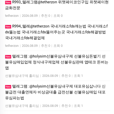
R993_텔레그램@tetherzon 위챗페이코인구입 위챗페이현
New
금화전문
tetherzon
|
2026.08.09
|
추천 0
|
조회 0
R994_텔레@tetherzon 국내거래소fds깨는법 국내거래소f
New
ds뚫는법 국내거래소fds뚫어주는곳 국내거래소fds해결방법
국내거래소fds해결업체
tetherzon
|
2026.08.09
|
추천 0
|
조회 0
텔레그램 :@holysim선불유심내구제 선불유심돈벌기 선
New
불유심매입업체 정식내구제업체 선불유심판매 앱테크 돈버는
앱
선불유심내구제 홀리심
|
2026.08.09
|
추천 0
|
조회 1
텔레그램 :@holysim선불유심내구제 대포유심삽니다 신
New
불급전 대출연체자 비상금대출 급전선불 선불유심매입 대포
유심파는법
선불유심내구제 홀리심
|
2026.08.09
|
추천 0
|
조회 1